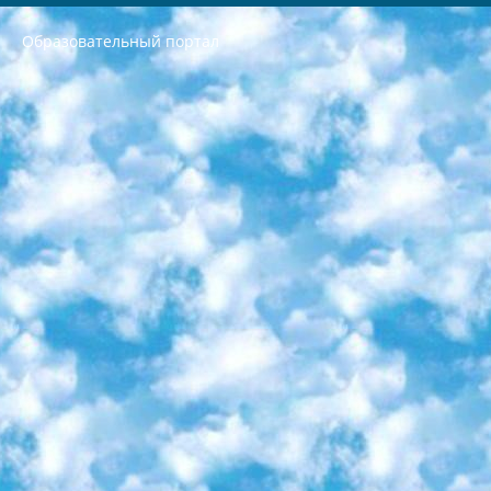
Образовательный портал
РЕСПУБЛИКА УЗБЕКИСТАН МИНИСТРЕРСТВО ДОШКОЛЬНОГО И ШКОЛЬНОГО ОБРАЗОВАНИЯ КОМАНДА в общеобразовательных учреждениях в 2023-2024 учебном году организация и проведение итоговой государственной аттестации обучающихся о Министра дошкольного и школьного образования Республики Узбекистан от 4 марта 2008 года (постановлением Минюста от 20 марта 2008 года № 1778 государственной регистрации) «Итоговое состояние учащихся общего среднего образования на основании положения об утверждении положения об аттестации общего среднего образования выпускной экзамен студентов в образовательных учреждениях в 2023-2024 учебном году В целях организации и прохождения аттестации приказываю: 1. Следующее: перечень предметов, по которым будет проводиться итоговая государственная аттестация и экзамен формы перевода согласно приложению 1; сертификаты международного образца, оценивающие уровень владения иностранными языками перечень согласно приложению 2; 2. Педагогический при специализированных образовательных учреждениях. научно-практический центр квалификации и международной оценки (Д.Давидова) 2024 г. До 25 марта: задания по предметам, по которым будет проводиться итоговая аттестация разработка и утверждение технических условий; итоговая аттестация на основании разработанного предметного задания разработка вопросов по предметам (устно и письменно), экзамен передача; общеобразовательные средние школы и специальные учебные заведения учащиеся выпускных классов школ и интернатов в агентской системе подготовка базы данных экзаменационных материалов и критериев оценки; перевод базы экзаменационных материалов на все языки обучения подать в Республиканский образовательный центр для изготовления; варианты экзаменов на основе разработанных контрольных материалов пусть будут поставлены задачи формирования. 3. Республиканский образовательный центр (Ш.Худайкулов) до 5 апреля 2024 года. до: база данных предоставленных экзаменационных материалов на все языки обучения перевод и экспертиза; для слепых, слабовидящих, глухих, слабослышащих и умственно отсталых детей учащиеся выпускных классов специализированных школ и школ-интернатов база данных экзаменационных материалов на всех преподаваемых языках подготовка критериев оценки; специализированные школы для умственно отсталых детей и технологии для учащихся выпускных классов школ-интернатов разработка соответствующих рекомендаций и критериев проведения ЕГЭ по естествознанию давать задания. 4. Педагогический при специализированных образовательных учреждениях. Научно-практический центр навыков и международной оценки (Д.Давидова), Республика образовательный центр (Худайкулов Ш.) итоговый государственный аттестационный экзамен ориентирован на творческое и логическое мышление при подготовке базы материалов учитывать введение заданий. 5. Следует отметить, что: сертификат государственного образца о знании общеобразовательного предмета и как минимум национальный уровень B1 по предметам на иностранных языках, указанным в Приложении 2. или международно признанный сертификат эквивалентного уровня студенты, изучающие определенный предмет, освобождаются от экзамена; по соответствующим предметам запланирована итоговая государственная аттестация за день до дня, путем жеребьевки Рабочей группой (в письменной форме по предметам, проводимым в форме) из числа сформированных вариантов выбрано 2 варианта; 2 выбранных варианта экзамена анонсированы на официальном сайте министерства и все выпускники по всей стране на основе этих вариантов проводит итоговую государственную аттестацию. 6. Государственное образование учащихся средних общеобразовательных учреждений. знания в соответствии с квалификационными требованиями, которые необходимо приобрести на основании стандартов итоговый (выпускной) контроль для 9 и 11 классов в целях тестирования Экзамены (далее – экзамены) состоят из предметов, перечисленных в приложении 1. будет сделано. 7. Экзамены пройдут с 26 мая по 15 июня 2024 г. (кроме науки физического воспитания). 8. Физическая для учащихся 9 классов общесредних образовательных учреждений. Экзамены по предмету «Образование, квалификация медицина» 1-6 мая 2024 года. сотрудники перевести под присмотр (с отклонениями в физическом или умственном развитии) специализированная школа для детей, школы-интернаты и со сколиозом школы-интернаты санаторного типа для больных детей исключены). 9. Он был слепым, слабовидящим и имел нарушения опорно-двигательного аппарата. экзамены в специализированных школах и интернатах для детей должны проводиться исходя из требований, предъявляемых к общеобразовательным учреждениям (физкультура кроме науки). 10. Специализированная школа для глухих и слабослышащих детей. и экзамены в интернатах и быть реализован в виде письменного теста по математике. 11. Специальность для умственно отсталых детей. Для 9 класса Родной язык и литературное письмо Государственный язык (язык обучения – узбекский). для неклассов) написано Математическое письмо Письменная/устная история Узбекистана Физическое воспитание практично Итоговый контроль Для 11 класса Написание родного языка и литературы (эссе) Математическое письмо Узбекский язык (обучение на узбекском языке) не посещающее общее среднее образование для учреждений)/Образовательное учреждение выбор письменный и устный Иностранный язык письменный/устный Письменная/устная история Узбекистана *По выбору студента:  Химия  Физика  Основы государственного права  География 10 бесплатных образовательных ресурсов - Мы составили подборку онлайн-проектов с интерактивными упражнениями, видеолекциями и статьями. Они помогут вам обрести новые и освежить старые знания бесплатно. 1. «ИНТУИТ» Старейшая образовательная площадка Рунета. Здесь вы найдёте сотни текстовых и видеокурсов на десятки различных тем — от программирования до психологии. Многие курсы подготовлены российскими университетами и крупными международными компаниями вроде Intel и Microsoft. Самостоятельное обучение бесплатное, но желающие могут оплатить услуги персональных наставников. 2. «Смартия» знакомит с актуальными профессиями и подсказывает, как им обучаться. Выбрав заинтересовавшую вас специальность — SMM-специалист, фотограф, веб-дизайнер или другую, — увидите список необходимых для неё умений. Чтобы вы могли освоить их самостоятельно, для каждого умения площадка отображает подборку ссылок на учебные материалы. Хотя «Смартия» ориентируется на русскоязычную аудиторию, часть контента всё же доступна только на английском. 3. «Лекторий Физтеха» Проект Московского физико-технического института (Физтеха). С его помощью вы можете смотреть онлайн серии лекций, записанные на видео в этом вузе. В числе доступных предметов — физика, биология, химия, информационные технологии и другие. К некоторым лекциям администрация ресурса прилагает готовые конспекты, которые можно скачивать в PDF-формате. 4. ITMOcourses Онлайн-площадка Санкт-Петербургского национального исследовательского университета информационных технологий, механики и оптики (ИТМО). Ресурс предоставляет свободный доступ к курсам, разработанным в этом вузе. Каталог материалов разбит на четыре категории: «Оптические системы и технологии», «Приборостроение и робототехника», «Информационные технологии» и «Биотехнологии». Курсы состоят из видеолекций, интерактивных демонстраций и заданий. 5. «КиберЛенинка» Электронная научная библиотека открытого доступа. Каталог площадки регулярно обрастает текстами статей из различных научных изданий. Сгруппированные по журналам и рубрикам публикации можно читать онлайн или скачивать целиком в PDF-формате. Проект нацелен на популяризацию науки за счёт открытого доступа к качественной информации. 6. «ПостНаука» На этом ресурсе публикуют подборки видеолекций, составленные экспертами из разных отраслей и объединённые общими темами. Среди них, к примеру, есть серии «Биоинформатика и геномика», «Культура средневековой Скандинавии» и Cinema Studies о теории кино. Каждая подборка лекций — логически связанная история, рассказанная экспертом от первого лица. Кроме того, на сайте появляются научно-образовательные статьи и тесты на разные темы. 7. «Newочём» Команда проекта «Newочём» отбирает самые интересные тексты из англоязычных СМИ и переводит те из них, за которые голосуют участники сообщества «ВКонтакте». По большей части это научно-популярные статьи. Редакторы придумывают лишь заголовки, в остальном содержание переводов соответствует оригиналам. Полные тексты можно читать прямо в социальной сети. 8. InternetUrok Онлайн-база материалов по основным дисциплинам школьной программы. Информация на сайте структурирована по классам, предметам и темам (урокам). Каждый урок состоит из видеолекций и конспектов. Есть также интерактивные тренажёры и тесты для закрепления пройденного материала. Даже если вы давно окончили школу, возможность повторить программу старших классов всегда может пригодиться. 9. Edutainme Ещё один ресурс об образовании. В отличие от Newtonew, как мне кажется, Edutainme больше ориентируется на представителей индустрии: педагогов, предпринимателей, разработчиков образовательных проектов. Но и любой, кто просто стремится к саморазвитию, найдёт на сайте много полезного и интересного для себя. Например, информацию о новых курсах и образовательных сервисах. 10. Newtonew Онлайн-медиа об образовании и обучении в широком смысле. Авторы Newtonew пишут об инструментах, заведениях, тактиках и стратегиях, которые помогают учить других и получать новые знания самостоятельно. На этой площадке вы найдёте новости, обзоры, аналитические мат