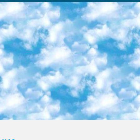
ка образовательный центр (Худайкулов Ш.) итоговый государственный аттестационный экзамен ориентирован на творческое и логическое мышление при подготовке базы материалов учитывать введение заданий. 5. Следует отметить, что: сертификат государственного образца о знании общеобразовательного предмета и как минимум национальный уровень B1 по предметам на иностранных языках, указанным в Приложении 2. или международно признанный сертификат эквивалентного уровня студенты, изучающие определенный предмет, освобождаются от экзамена; по соответствующим предметам запланирована итоговая государственная аттестация за день до дня, путем жеребьевки Рабочей группой (в письменной форме по предметам, проводимым в форме) из числа сформированных вариантов выбрано 2 варианта; 2 выбранных варианта экзамена анонсированы на официальном сайте министерства и все выпускники по всей стране на основе этих вариантов проводит итоговую государственную аттестацию. 6. Государственное образование учащихся средних общеобразовательных учреждений. знания в соответствии с квалификационными требованиями, которые необходимо приобрести на основании стандартов итоговый (выпускной) контроль для 9 и 11 классов в целях тестирования Экзамены (далее – экзамены) состоят из предметов, перечисленных в приложении 1. будет сделано. 7. Экзамены пройдут с 26 мая по 15 июня 2024 г. (кроме науки физического воспитания). 8. Физическая для учащихся 9 классов общесредних образовательных учреждений. Экзамены по предмету «Образование, квалификация медицина» 1-6 мая 2024 года. сотрудники перевести под присмотр (с отклонениями в физическом или умственном развитии) специализированная школа для детей, школы-интернаты и со сколиозом школы-интернаты санаторного типа для больных детей исключены). 9. Он был слепым, слабовидящим и имел нарушения опорно-двигательного аппарата. экзамены в специализированных школах и интернатах для детей должны проводиться исходя из требований, предъявляемых к общеобразовательным учреждениям (физкультура кроме науки). 10. Специализированная школа для глухих и слабослышащих детей. и экзамены в интернатах и быть реализован в виде письменного теста по математике. 11. Специальность для умственно отсталых детей. Для 9 класса Родной язык и литературное письмо Государственный язык (язык обучения – узбекский). для неклассов) написано Математическое письмо Письменная/устная история Узбекистана Физическое воспитание практично Итоговый контроль Для 11 класса Написание родного языка и литературы (эссе) Математическое письмо Узбекский язык (обучение на узбекском языке) не посещающее общее среднее образование для учреждений)/Образовательное учреждение выбор письменный и устный Иностранный язык письменный/устный Письменная/устная история Узбекистана *По выбору студента:  Химия  Физика  Основы государственного права  География 10 бесплатных образовательных ресурсов - Мы составили подборку онлайн-проектов с интерактивными упражнениями, видеолекциями и статьями. Они помогут вам обрести новые и освежить старые знания бесплатно. 1. «ИНТУИТ» Старейшая образовательная площадка Рунета. Здесь вы найдёте сотни текстовых и видеокурсов на десятки различных тем — от программирования до психологии. Многие курсы подготовлены российскими университетами и крупными международными компаниями вроде Intel и Microsoft. Самостоятельное обучение бесплатное, но желающие могут оплатить услуги персональных наставников. 2. «Смартия» знакомит с актуальными профессиями и подсказывает, как им обучаться. Выбрав заинтересовавшую вас специальность — SMM-специалист, фотограф, веб-дизайнер или другую, — увидите список необходимых для неё умений. Чтобы вы могли освоить их самостоятельно, для каждого умения площадка отображает подборку ссылок на учебные материалы. Хотя «Смартия» ориентируется на русскоязычную аудиторию, часть контента всё же доступна только на английском. 3. «Лекторий Физтеха» Проект Московского физико-технического института (Физтеха). С его помощью вы можете смотреть онлайн серии лекций, записанные на видео в этом вузе. В числе доступных предметов — физика, биология, химия, информационные технологии и другие. К некоторым лекциям администрация ресурса прилагает готовые конспекты, которые можно скачивать в PDF-формате. 4. ITMOcourses Онлайн-площадка Санкт-Петербургского национального исследовательского университета информационных технологий, механики и оптики (ИТМО). Ресурс предоставляет свободный доступ к курсам, разработанным в этом вузе. Каталог материалов разбит на четыре категории: «Оптические системы и технологии», «Приборостроение и робототехника», «Информационные технологии» и «Биотехнологии». Курсы состоят из видеолекций, интерактивных демонстраций и заданий. 5. «КиберЛенинка» Электронная научная библиот