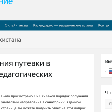
ание
Онлайн тесты
Календарно — тематические планы
Контакт
кистана
ния путевки в
Вы
едагогических
Что
Было просмотрено 16 135 Каков порядок получения
Пои
учителями направления в санатории? В данной
странице вы можете получить ответ на этот вопрос.