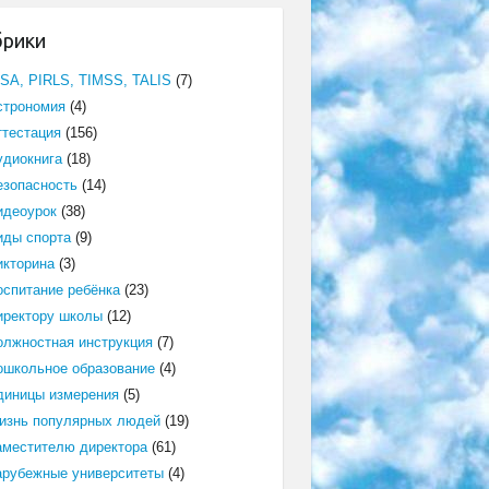
брики
ISA, PIRLS, TIMSS, TALIS
(7)
строномия
(4)
ттестация
(156)
удиокнига
(18)
езопасность
(14)
идеоурок
(38)
иды спорта
(9)
икторина
(3)
оспитание ребёнка
(23)
иректору школы
(12)
олжностная инструкция
(7)
ошкольное образование
(4)
диницы измерения
(5)
изнь популярных людей
(19)
аместителю директора
(61)
арубежные университеты
(4)