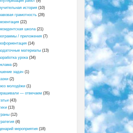
опуляризация работ
(9)
оучительная история
(10)
равовая грамотность
(28)
резентация
(22)
резидентская школа
(21)
рограммы / приложения
(7)
рофориентация
(14)
аздаточные материалы
(13)
азработка урока
(34)
еклама
(2)
ешение задач
(1)
казки
(2)
оюз молодёжи
(1)
прашивали — отвечаем
(35)
татьи
(43)
тихи
(13)
траны
(12)
тратегия
(4)
ценарий мероприятия
(18)