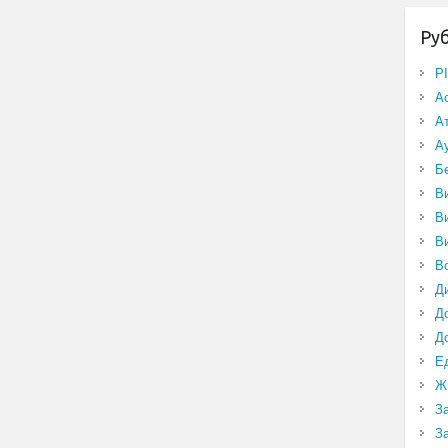
Ру
P
А
А
А
Б
В
В
В
В
Д
Д
Д
Е
Ж
З
З