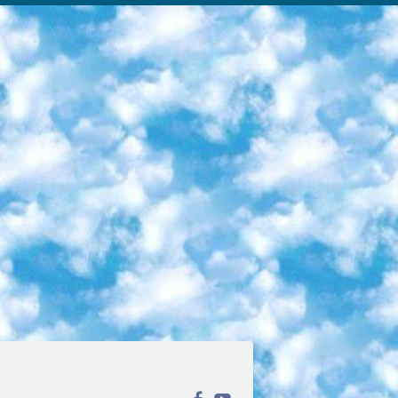
ека открытого доступа. Каталог площадки регулярно обрастает текстами статей из различных научных изданий. Сгруппированные по журналам и рубрикам публикации можно читать онлайн или скачивать целиком в PDF-формате. Проект нацелен на популяризацию науки за счёт открытого доступа к качественной информации. 6. «ПостНаука» На этом ресурсе публикуют подборки видеолекций, составленные экспертами из разных отраслей и объединённые общими темами. Среди них, к примеру, есть серии «Биоинформатика и геномика», «Культура средневековой Скандинавии» и Cinema Studies о теории кино. Каждая подборка лекций — логически связанная история, рассказанная экспертом от первого лица. Кроме того, на сайте появляются научно-образовательные статьи и тесты на разные темы. 7. «Newочём» Команда проекта «Newочём» отбирает самые интересные тексты из англоязычных СМИ и переводит те из них, за которые голосуют участники сообщества «ВКонтакте». По большей части это научно-популярные статьи. Редакторы придумывают лишь заголовки, в остальном содержание переводов соответствует оригиналам. Полные тексты можно читать прямо в социальной сети. 8. InternetUrok Онлайн-база материалов по основным дисциплинам школьной программы. Информация на сайте структурирована по классам, предметам и темам (урокам). Каждый урок состоит из видеолекций и конспектов. Есть также интерактивные тренажёры и тесты для закрепления пройденного материала. Даже если вы давно окончили школу, возможность повторить программу старших классов всегда может пригодиться. 9. Edutainme Ещё один ресурс об образовании. В отличие от Newtonew, как мне кажется, Edutainme больше ориентируется на представителей индустрии: педагогов, предпринимателей, разработчиков образовательных проектов. Но и любой, кто просто стремится к саморазвитию, найдёт на сайте много полезного и интересного для себя. Например, информацию о новых курсах и образовательных сервисах. 10. Newtonew Онлайн-медиа об образовании и обучении в широком смысле. Авторы Newtonew пишут об инструментах, заведениях, тактиках и стратегиях, которые помогают учить других и получать новые знания самостоятельно. На этой площадке вы найдёте новости, обзоры, аналитические мат