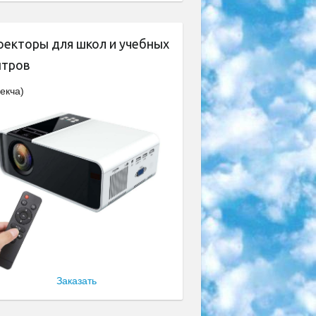
оекторы для школ и учебных
нтров
екча)
Заказать