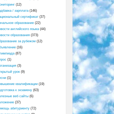
ониторинг
(12)
адбавка / зарплата
(146)
ациональный сертификат
(37)
ачальное образование
(22)
овости английского языка
(44)
овости образования
(373)
бразование за рубежом
(12)
бъявление
(16)
лимпиада
(87)
прос
(1)
рганизация
(3)
ткрытый урок
(9)
есни
(1)
овышение квалификации
(19)
одготовка к экзамену
(63)
олезные веб сайты
(6)
оложение
(37)
омощь абитуриенту
(72)