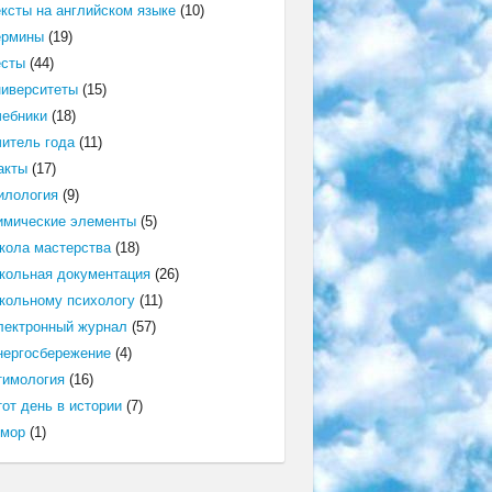
ексты на английском языке
(10)
ермины
(19)
есты
(44)
ниверситеты
(15)
чебники
(18)
читель года
(11)
акты
(17)
илология
(9)
имические элементы
(5)
кола мастерства
(18)
кольная документация
(26)
кольному психологу
(11)
лектронный журнал
(57)
нергосбережение
(4)
тимология
(16)
от день в истории
(7)
мор
(1)