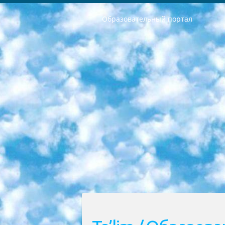
Образовательный портал
РЕСПУБЛИКА УЗБЕКИСТАН МИНИСТРЕРСТВО ДОШКОЛЬНОГО И ШКОЛЬНОГО ОБРАЗОВАНИЯ КОМАНДА в общеобразовательных учреждениях в 2023-2024 учебном году организация и проведение итоговой государственной аттестации обучающихся о Министра дошкольного и школьного образования Республики Узбекистан от 4 марта 2008 года (постановлением Минюста от 20 марта 2008 года № 1778 государственной регистрации) «Итоговое состояние учащихся общего среднего образования на основании положения об утверждении положения об аттестации общего среднего образования выпускной экзамен студентов в образовательных учреждениях в 2023-2024 учебном году В целях организации и прохождения аттестации приказываю: 1. Следующее: перечень предметов, по которым будет проводиться итоговая государственная аттестация и экзамен формы перевода согласно приложению 1; сертификаты международного образца, оценивающие уровень владения иностранными языками перечень согласно приложению 2; 2. Педагогический при специализированных образовательных учреждениях. научно-практический центр квалификации и международной оценки (Д.Давидова) 2024 г. До 25 марта: задания по предметам, по которым будет проводиться итоговая аттестация разработка и утверждение технических условий; итоговая аттестация на основании разработанного предметного задания разработка вопросов по предметам (устно и письменно), экзамен передача; общеобразовательные средние школы и специальные учебные заведения учащиеся выпускных классов школ и интернатов в агентской системе подготовка базы данных экзаменационных материалов и критериев оценки; перевод базы экзаменационных материалов на все языки обучения подать в Республиканский образовательный центр для изготовления; варианты экзаменов на основе разработанных контрольных материалов пусть будут поставлены задачи формирования. 3. Республиканский образовательный центр (Ш.Худайкулов) до 5 апреля 2024 года. до: база данных предоставленных экзаменационных материалов на все языки обучения перевод и экспертиза; для слепых, слабовидящих, глухих, слабослышащих и умственно отсталых детей учащиеся выпускных классов специализированных школ и школ-интернатов база данных экзаменационных материалов на всех преподаваемых языках подготовка критериев оценки; специализированные школы для умственно отсталых детей и технологии для учащихся выпускных классов школ-интернатов разработка соответствующих рекомендаций и критериев проведения ЕГЭ по естествознанию давать задания. 4. Педагогический при специализированных образовательных учреждениях. Научно-практический центр навыков и международной оценки (Д.Давидова), Республи