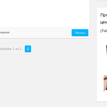
Пр
це
(Ўзб
ования
Читать
ahifalar 1 из 1
1