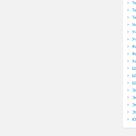
Т
Т
Т
У
У
У
Ф
Ф
Х
Ш
Ш
Ш
Э
Э
Э
Эт
Ю