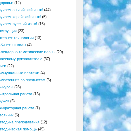
доровье
(12)
зучаем английский язык!
(44)
зучаем корейский язык!
(5)
зучаем русский язык!
(16)
нструкция
(23)
нтернет технологии
(13)
абинеты школы
(4)
алендарно-тематические планы
(29)
лассному руководителю
(37)
ниги
(22)
оммунальные платежи
(4)
омпетенция по предметам
(6)
онкурсы
(28)
онтрольная работа
(13)
ружок
(5)
абораторная работа
(1)
есячник
(6)
етодика преподавания
(12)
етодическая помощь
(45)