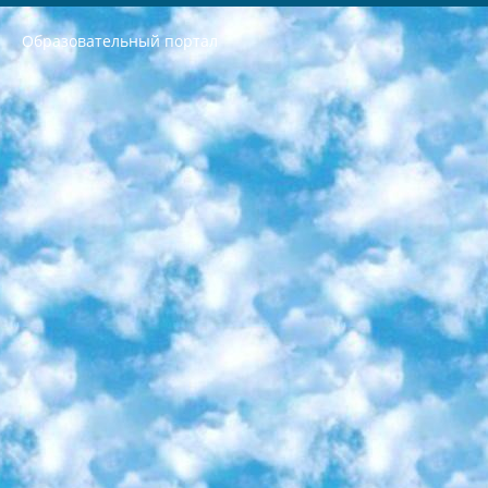
Образовательный портал
РЕСПУБЛИКА УЗБЕКИСТАН МИНИСТРЕРСТВО ДОШКОЛЬНОГО И ШКОЛЬНОГО ОБРАЗОВАНИЯ КОМАНДА в общеобразовательных учреждениях в 2023-2024 учебном году организация и проведение итоговой государственной аттестации обучающихся о Министра дошкольного и школьного образования Республики Узбекистан от 4 марта 2008 года (постановлением Минюста от 20 марта 2008 года № 1778 государственной регистрации) «Итоговое состояние учащихся общего среднего образования на основании положения об утверждении положения об аттестации общего среднего образования выпускной экзамен студентов в образовательных учреждениях в 2023-2024 учебном году В целях организации и прохождения аттестации приказываю: 1. Следующее: перечень предметов, по которым будет проводиться итоговая государственная аттестация и экзамен формы перевода согласно приложению 1; сертификаты международного образца, оценивающие уровень владения иностранными языками перечень согласно приложению 2; 2. Педагогический при специализированных образовательных учреждениях. научно-практический центр квалификации и международной оценки (Д.Давидова) 2024 г. До 25 марта: задания по предметам, по которым будет проводиться итоговая аттестация разработка и утверждение технических условий; итоговая аттестация на основании разработанного предметного задания разработка вопросов по предметам (устно и письменно), экзамен передача; общеобразовательные средние школы и специальные учебные заведения учащиеся выпускных классов школ и интернатов в агентской системе подготовка базы данных экзаменационных материалов и критериев оценки; перевод базы экзаменационных материалов на все языки обучения подать в Республиканский образовательный центр для изготовления; варианты экзаменов на основе разработанных контрольных материалов пусть будут поставлены задачи формирования. 3. Республиканский образовательный центр (Ш.Худайкулов) до 5 апреля 2024 года. до: база данных предоставленных экзаменационных материалов на все языки обучения перевод и экспертиза; для слепых, слабовидящих, глухих, слабослышащих и умственно отсталых детей учащиеся выпускных классов специализированных школ и школ-интернатов база данных экзаменационных материалов на всех преподаваемых языках подготовка критериев оценки; специализированные школы для умственно отсталых детей и технологии для учащихся выпускных классов школ-интернатов разработка соответствующих рекомендаций и критериев проведения ЕГЭ по естествознанию давать задания. 4. Педагогический при специализированных образовательных учреждениях. Научно-практический центр навыков и международной оценки (Д.Давидова), Республика образовательный центр (Худайкулов Ш.) итоговый государственный аттестационный экзамен ориентирован на творческое и логическое мышление при подготовке базы материалов учитывать введение заданий. 5. Следует отметить, что: сертификат государственного образца о знании общеобразовательного предмета и как минимум национальный уровень B1 по предметам на иностранных языках, указанным в Приложении 2. или международно признанный сертификат эквивалентного уровня студенты, изучающие определенный предмет, освобождаются от экзамена; по соответствующим предметам запланирована итоговая государственная аттестация за день до дня, путем жеребьевки Рабочей группой (в письменной форме по предметам, проводимым в форме) из числа сформированных вариантов выбрано 2 варианта; 2 выбранных варианта экзамена анонсированы на официальном сайте министерства и все выпускники по всей стране на основе этих вариантов проводит итоговую государственную аттестацию. 6. Государственное образование учащихся средних общеобразовательных учреждений. знания в соответствии с квалификационными требованиями, которые необходимо приобрести на основании стандартов итоговый (выпускной) контроль для 9 и 11 классов в целях тестирования Экзамены (далее – экзамены) состоят из предметов, перечисленных в приложении 1. будет сделано. 7. Экзамены пройдут с 26 мая по 15 июня 2024 г. (кроме науки физического воспитания). 8. Физическая для учащихся 9 классов общесредних образовательных учреждений. Экзамены по предмету «Образование, квалификация медицина» 1-6 мая 2024 года. сотрудники перевести под присмотр (с отклонениями в физическом или умственном развитии) специализированная школа для детей, школы-интернаты и со сколиозом школы-интернаты санаторного типа для больных детей исключены). 9. Он был слепым, слабовидящим и имел нарушения опорно-двигательного аппарата. экзамены в специализированных школах и интернатах для детей должны проводиться исходя из требований, предъявляемых к общеобразовательным учреждениям (физкультура кроме науки). 10. Специализированная школа для глухих и слабослышащих детей. и экзамены в интернатах и быть реализован в виде письменного теста по математике. 11. Специальность для умственно отсталых детей. Для 9 класса Родной язык и литературное письмо Государственный язык (язык обучения – узбекский). для неклассов) написано Математическое письмо Письменная/устная история Узбекистана Физическое воспитание практично Итоговый контроль Для 11 класса Написание родного языка и литературы (эссе) Математическое письмо Узбекский язык (обучение на узбекском языке) не посещающее общее среднее образование для учреждений)/Образовательное учреждение выбор письменный и устный Иностранный язык письменный/устный Письменная/устная история Узбекистана *По выбору студента:  Химия  Физика  Основы государственного права  География 10 бесплатных образовательных ресурсов - Мы составили подборку онлайн-проектов с интерактивными упражнениями, видеолекциями и статьями. Они помогут вам обрести новые и освежить старые знания бесплатно. 1. «ИНТУИТ» Старейшая образовательная площадка Рунета. Здесь вы найдёте сотни текстовых и видеокурсов на десятки различных тем — от программирования до психологии. Многие курсы подготовлены российскими университетами и крупными международными компаниями вроде Intel и Microsoft. Самостоятельное обучение бесплатное, но желающие могут оплатить услуги персональных наставников. 2. «Смартия» знакомит с актуальными профессиями и подсказывает, как им обучаться. Выбрав заинтересовавшую вас специальность — SMM-специалист, фотограф, веб-дизайнер или другую, — увидите список необходимых для неё умений. Чтобы вы могли освоить их самостоятельно, для каждого умения площадка отображает подборку ссылок на учебные материалы. Хотя «Смартия» ориентируется на русскоязычную аудиторию, часть контента всё же доступна только на английском. 3. «Лекторий Физтеха» Проект Московского физико-технического института (Физтеха). С его помощью вы можете смотреть онлайн серии лекций, записанные на видео в этом вузе. В числе доступных предметов — физика, биология, химия, информационные технологии и другие. К некоторым лекциям администрация ресурса прилагает готовые конспекты, которые можно скачивать в PDF-формате. 4. ITMOcourses Онлайн-площадка Санкт-Петербургского национального исследовательского университета информационных технологий, механики и оптики (ИТМО). Ресурс предоставляет свободный доступ к курсам, разработанным в этом вузе. Каталог материалов разбит на четыре категории: «Оптические системы и технологии», «Приборостроение и робототехника», «Информационные технологии» и «Биотехнологии». Курсы состоят из видеолекций, интерактивных демонстраций и заданий. 5. «КиберЛенинка» Электронная научная библиотека открытого доступа. Каталог площадки регулярно обрастает текстами статей из различных научных изданий. Сгруппированные по журналам и рубрикам публикации можно читать онлайн или скачивать целиком в PDF-формате. Проект нацелен на популяризацию науки за счёт открытого доступа к качественной информации. 6. «ПостНаука» На этом ресурсе публикуют подборки видеолекций, составленные экспертами из разных отраслей и объединённые общими темами. Среди них, к примеру, есть серии «Биоинформатика и геномика», «Культура средневековой Скандинавии» и Cinema Studies о теории кино. Каждая подборка лекций — логически связанная история, рассказанная экспертом от первого лица. Кроме того, на сайте появляются научно-образовательные статьи и тесты на разные темы. 7. «Newочём» Команда проекта «Newочём» отбирает самые интересные тексты из англоязычных СМИ и переводит те из них, за которые голосуют участники сообщества «ВКонтакте». По большей части это научно-популярные статьи. Редакторы придумывают лишь заголовки, в остальном содержание переводов соответствует оригиналам. Полные тексты можно читать прямо в социальной сети. 8. InternetUrok Онлайн-база материалов по основным дисциплинам школьной программы. Информация на сайте структурирована по классам, предметам и темам (урокам). Каждый урок состоит из видеолекций и конспектов. Есть также интерактивные тренажёры и тесты для закрепления пройденного материала. Даже если вы давно окончили школу, возможность повторить программу старших классов всегда может пригодиться. 9. Edutainme Ещё один ресурс об образовании. В отличие от Newtonew, как мне кажется, Edutainme больше ориентируется на представителей индустрии: педагогов, предпринимателей, разработчиков образовательных проектов. Но и любой, кто просто стремится к саморазвитию, найдёт на сайте много полезного и интересного для себя. Например, информацию о новых курсах и образовательных сервисах. 10. Newtonew Онлайн-медиа об образовании и обучении в широком смысле. Авторы Newtonew пишут об инструментах, заведениях, тактиках и стратегиях, которые помогают учить других и получать новые знания самостоятельно. На этой площадке вы найдёте новости, обзоры, аналитические мат