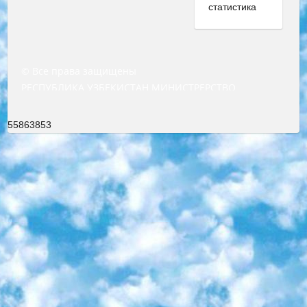
© Все права защищены
РЕСПУБЛИКА УЗБЕКИСТАН МИНИСТРЕРСТВО ДОШКОЛЬНОГО И ШКОЛЬНОГО ОБРАЗОВАНИЯ КОМАНДА в общеобразовательных учреждениях в 2023-2024 учебном году организация и проведение итоговой государственной аттестации обучающихся о Министра дошкольного и школьного образования Республики Узбекистан от 4 марта 2008 года (постановлением Минюста от 20 марта 2008 года № 1778 государственной регистрации) «Итоговое состояние учащихся общего среднего образования на основании положения об утверждении положения об аттестации общего среднего образования выпускной экзамен студентов в образовательных учреждениях в 2023-2024 учебном году В целях организации и прохождения аттестации приказываю: 1. Следующее: перечень предметов, по которым будет проводиться итоговая государственная аттестация и экзамен формы перевода согласно приложению 1; сертификаты международного образца, оценивающие уровень владения иностранными языками перечень согласно приложению 2; 2. Педагогический при специализированных образовательных учреждениях. научно-практический центр квалификации и международной оценки (Д.Давидова) 2024 г. До 25 марта: задания по предметам, по которым будет проводиться итоговая аттестация разработка и утверждение технических условий; итоговая аттестация на основании разработанного предметного задания разработка вопросов по предметам (устно и письменно), экзамен передача; общеобразовательные средние школы и специальные учебные заведения учащиеся выпускных классов школ и интернатов в агентской системе подготовка базы данных экзаменационных материалов и критериев оценки; перевод базы экзаменационных материалов на все языки обучения подать в Республиканский образовательный центр для изготовления; варианты экзаменов на основе разработанных контрольных материалов пусть будут поставлены задачи формирования. 3. Республиканский образовательный центр (Ш.Худайкулов) до 5 апреля 2024 года. до: база данных предоставленных экзаменационных материалов на все языки обучения перевод и экспертиза; для слепых, слабовидящих, глухих, слабослышащих и умственно отсталых детей учащиеся выпускных классов специализированных школ и школ-интернатов база данных экзаменационных материалов на всех преподаваемых языках подготовка критериев оценки; специализированные школы для умственно отсталых детей и технологии для учащихся выпускных классов школ-интернатов разработка соответствующих рекомендаций и критериев проведения ЕГЭ по естествознанию давать задания. 4. Педагогический при специализированных образовательных учреждениях. Научно-практический центр навыков и международной оценки (Д.Давидова), Республика образовательный центр (Худайкулов Ш.) итоговый государственный аттестационный экзамен ориентирован на творческое и логическое мышление при подготовке базы материалов учитывать введение заданий. 5. Следует отметить, что: сертификат государственного образца о знании общеобразовательного предмета и как минимум национальный уровень B1 по предметам на иностранных языках, указанным в Приложении 2. или международно признанный сертификат эквивалентного уровня студенты, изучающие определенный предмет, освобождаются от экзамена; по соответствующим предметам запланирована итоговая государственная аттестация за день до дня, путем жеребьевки Рабочей группой (в письменной форме по предметам, проводимым в форме) из числа сформированных вариантов выбрано 2 варианта; 2 выбранных варианта экзамена анонсированы на официальном сайте министерства и все выпускники по всей стране на основе этих вариантов проводит итоговую государственную аттестацию. 6. Государственное образование учащихся средних общеобразовательных учреждений. знания в соответствии с квалификационными требованиями, которые необходимо приобрести на основании стандартов итоговый (выпускной) контроль для 9 и 11 классов в целях тестирования Экзамены (далее – экзамены) состоят из предметов, перечисленных в приложении 1. будет сделано. 7. Экзамены пройдут с 26 мая по 15 июня 2024 г. (кроме науки физического воспитания). 8. Физическая для учащихся 9 классов общесредних образовательных учреждений. Экзамены по предмету «Образование, квалификация медицина» 1-6 мая 2024 года. сотрудники перевести под присмотр (с отклонениями в физическом или умственном развитии) специализированная школа для детей, школы-интернаты и со сколиозом школы-интернаты санаторного типа для больных детей исключены). 9. Он был слепым, слабовидящим и имел нарушения опорно-двигательного аппарата. экзамены в специализированных школах и интернатах для детей должны проводиться исходя из требований, предъявляемых к общеобразовательным учреждениям (физкультура кроме науки). 10. Специализированная школа для глухих и слабослышащих детей. и экзамены в интернатах и быть реализован в виде письменного теста по математике. 11. Специальность для умственно отсталых детей. Для 9 класса Родной язык и литературное письмо Государственный язык (язык обучения – узбекский). для неклассов) написано Математическое письмо Письменная/устная история Узбекистана Физическое воспитание практично Итоговый контроль Для 11 класса Написание родного языка и литературы (эссе) Математическое письмо Узбекский язык (обучение на узбекском языке) не посещающее общее среднее образование для учреждений)/Образовательное учреждение выбор письменный и устный Иностранный язык письменный/устный Письменная/устная история Узбекистана *По выбору студента:  Химия  Физика  Основы государственного права  География 10 бесплатных образовательных ресурсов - Мы составили подборку онлайн-проектов с интерактивными упражнениями, видеолекциями и статьями. Они помогут вам обрести новые и освежить старые знания бесплатно. 1. «ИНТУИТ» Старейшая образовательная площадка Рунета. Здесь вы найдёте сотни текстовых и видеокурсов на десятки различных тем — от программирования до психологии. Многие курсы подготовлены российскими университетами и крупными международными компаниями вроде Intel и Microsoft. Самостоятельное обучение бесплатное, но желающие могут оплатить услуги персональных наставников. 2. «Смартия» знакомит с актуальными профессиями и подсказывает, как им обучаться. Выбрав заинтересовавшую вас специальность — SMM-специалист, фотограф, веб-дизайнер или другую, — увидите список необходимых для неё умений. Чтобы вы могли освоить их самостоятельно, для каждого умения площадка отображает подборку ссылок на учебные материалы. Хотя «Смартия» ориентируется на русскоязычную аудиторию, часть контента всё же доступна только на английском. 3. «Лекторий Физтеха» Проект Московского физико-технического института (Физтеха). С его помощью вы можете смотреть онлайн серии лекций, записанные на видео в этом вузе. В числе доступных предметов — физика, биология, химия, информационные технологии и другие. К некоторым лекциям администрация ресурса прилагает готовые конспекты, которые можно скачивать в PDF-формате. 4. ITMOcourses Онлайн-площадка Санкт-Петербургского национального исследовательского университета информационных технологий, механики и оптики (ИТМО). Ресурс предоставляет свободный доступ к курсам, разработанным в этом вузе. Каталог материалов разбит на четыре категории: «Оптические системы и технологии», «Приборостроение и робототехника», «Информационные технологии» и «Биотехнологии». Курсы состоят из видеолекций, интерактивных демонстраций и заданий. 5. «КиберЛенинка» Электронная научная библиотека открытого доступа. Каталог площадки регулярно обрастает текстами статей из различных научных изданий. Сгруппированные по журналам и рубрикам публикации можно читать онлайн или скачивать целиком в PDF-формате. Проект нацелен на популяризацию науки за счёт открытого доступа к качественной информации. 6. «ПостНаука» На этом ресурсе публикуют подборки видеолекций, составленные экспертами из разных отраслей и объединённые общими темами. Среди них, к примеру, есть серии «Биоинформатика и геномика», «Культура средневековой Скандинавии» и Cinema Studies о теории кино. Каждая подборка лекций — логически связанная история, рассказанная экспертом от первого лица. Кроме того, на сайте появляются научно-образовательные статьи и тесты на разные темы. 7. «Newочём» Команда проекта «Newочём» отбирает самые интересные тексты из англоязычных СМИ и переводит те из них, за которые голосуют участники сообщества «ВКонтакте». По большей части это научно-популярные статьи. Редакторы придумывают лишь заголовки, в остальном содержание переводов соответствует оригиналам. Полные тексты можно читать прямо в социальной сети. 8. InternetUrok Онлайн-база материалов по основным дисциплинам школьной программы. Информация на сайте структурирована по классам, предметам и темам (урокам). Каждый урок состоит из видеолекций и конспектов. Есть также интерактивные тренажёры и тесты для закрепления пройденного материала. Даже если вы давно окончили школу, возможность повторить программу старших классов всегда может пригодиться. 9. Edutainme Ещё один ресурс об образовании. В отличие от Newtonew, как мне кажется, Edutainme больше ориентируется на представителей индустрии: педагогов, предпринимателей, разработчиков образовательных проектов. Но и любой, кто просто стремится к саморазвитию, найдёт на сайте много полезного и интересного для себя. Например, информацию о новых курсах и образовательных сервисах. 10. Newtonew Онлайн-медиа об образовании и обучении в широком смысле. Авторы Newtonew пишут об инструментах, заведениях, тактиках и стратегиях, которые помогают учить других и получать новые знания самостоятельно. На этой площадке вы найдёте новости, обзоры, аналитические мате
55863853