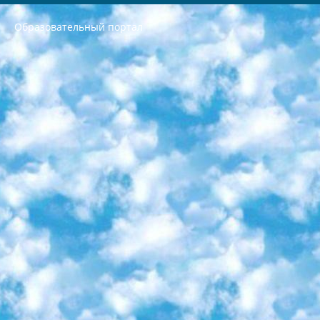
Образовательный портал
РЕСПУБЛИКА УЗБЕКИСТАН МИНИСТРЕРСТВО ДОШКОЛЬНОГО И ШКОЛЬНОГО ОБРАЗОВАНИЯ КОМАНДА в общеобразовательных учреждениях в 2023-2024 учебном году организация и проведение итоговой государственной аттестации обучающихся о Министра дошкольного и школьного образования Республики Узбекистан от 4 марта 2008 года (постановлением Минюста от 20 марта 2008 года № 1778 государственной регистрации) «Итоговое состояние учащихся общего среднего образования на основании положения об утверждении положения об аттестации общего среднего образования выпускной экзамен студентов в образовательных учреждениях в 2023-2024 учебном году В целях организации и прохождения аттестации приказываю: 1. Следующее: перечень предметов, по которым будет проводиться итоговая государственная аттестация и экзамен формы перевода согласно приложению 1; сертификаты международного образца, оценивающие уровень владения иностранными языками перечень согласно приложению 2; 2. Педагогический при специализированных образовательных учреждениях. научно-практический центр квалификации и международной оценки (Д.Давидова) 2024 г. До 25 марта: задания по предметам, по которым будет проводиться итоговая аттестация разработка и утверждение технических условий; итоговая аттестация на основании разработанного предметного задания разработка вопросов по предметам (устно и письменно), экзамен передача; общеобразовательные средние школы и специальные учебные заведения учащиеся выпускных классов школ и интернатов в агентской системе подготовка базы данных экзаменационных материалов и критериев оценки; перевод базы экзаменационных материалов на все языки обучения подать в Республиканский образовательный центр для изготовления; варианты экзаменов на основе разработанных контрольных материалов пусть будут поставлены задачи формирования. 3. Республиканский образовательный центр (Ш.Худайкулов) до 5 апреля 2024 года. до: база данных предоставленных экзаменационных материалов на все языки обучения перевод и экспертиза; для слепых, слабовидящих, глухих, слабослышащих и умственно отсталых детей учащиеся выпускных классов специализированных школ и школ-интернатов база данных экзаменационных материалов на всех преподаваемых языках подготовка критериев оценки; специализированные школы для умственно отсталых детей и технологии для учащихся выпускных классов школ-интернатов разработка соответствующих рекомендаций и критериев проведения ЕГЭ по естествознанию давать задания. 4. Педагогический при специализированных образовательных учреждениях. Научно-практический центр навыков и международной оценки (Д.Давидова), Республика образовательный центр (Худайкулов Ш.) итоговый государственный аттестационный экзамен ориентирован на творческое и логическое мышление при подготовке базы материалов учитывать введение заданий. 5. Следует отметить, что: сертификат государственного образца о знании общеобразовательного предмета и как минимум национальный уровень B1 по предметам на иностранных языках, указанным в Приложении 2. или международно признанный сертификат эквивалентного уровня студенты, изучающие определенный предмет, освобождаются от экзамена; по соответствующим предметам запланирована итоговая государственная аттестация за день до дня, путем жеребьевки Рабочей группой (в письменной форме по предметам, проводимым в форме) из числа сформированных вариантов выбрано 2 варианта; 2 выбранных варианта экзамена анонсированы на официальном сайте министерства и все выпускники по всей стране на основе этих вариантов проводит итоговую государственную аттестацию. 6. Государственное образование учащихся средних общеобразовательных учреждений. знания в соответствии с квалификационными требованиями, которые необходимо приобрести на основании стандартов итоговый (выпускной) контроль для 9 и 11 классов в целях тестирования Экзамены (далее – экзамены) состоят из предметов, перечисленных в приложении 1. будет сделано. 7. Экзамены пройдут с 26 мая по 15 июня 2024 г. (кроме науки физического воспитания). 8. Физическая для учащихся 9 классов общесредних образовательных учреждений. Экзамены по предмету «Образование, квалификация медицина» 1-6 мая 2024 года. сотрудники перевести под присмотр (с отклонениями в физическом или умственном развитии) специализированная школа для детей, школы-интернаты и со сколиозом школы-интернаты санаторного типа для больных детей исключены). 9. Он был слепым, слабовидящим и имел нарушения опорно-двигательного аппарата. экзамены в специализированных школах и интернатах для детей должны проводиться исходя из требований, предъявляемых к общеобразовательным учреждениям (физкультура кроме науки). 10. Специализированная школа для глухих и слабослышащих детей. и экзамены в интернатах и быть реализован в виде письменного теста по математике. 11. Специальность для умственно отсталых детей. Для 9 класса Родной язык и литературное письмо Государственный язык (язык обучения – узбекский). для неклассов) написано Математическое письмо Письменная/устная история Узбекистана Физическое воспитание практично Итоговый контроль Для 11 класса Написание родного языка и литературы (эссе) Математическое письмо Узбекский язык (обучение на узбекском языке) не посещающее общее среднее образование для учреждений)/Образовательное учреждение выбор письменный и устный Иностранный язык письменный/устный Письменная/устная история Узбекистана *По выбору студента:  Химия  Физика  Основы государственного права  География 10 бесплатных образовательных ресурсов - Мы составили подборку онлайн-проектов с интерактивными упражнениями, видеолекциями и статьями. Они помогут вам обрести новые и освежить старые знания бесплатно. 1. «ИНТУИТ» Старейшая образовательная площадка Рунета. Здесь вы найдёте сотни текстовых и видеокурсов на десятки различных тем — от программирования до психологии. Многие курсы подготовлены российскими университетами и крупными международными компаниями вроде Intel и Microsoft. Самостоятельное обучение бесплатное, но желающие могут оплатить услуги персональных наставников. 2. «Смартия» знакомит с актуальными профессиями и подсказывает, как им обучаться. Выбрав заинтересовавшую вас специальность — SMM-специалист, фотограф, веб-дизайнер или другую, — увидите список необходимых для неё умений. Чтобы вы могли освоить их самостоятельно, для каждого умения площадка отображает подборку ссылок на учебные материалы. Хотя «Смартия» ориентируется на русскоязычную аудиторию, часть контента всё же доступна только на английском. 3. «Лекторий Физтеха» Проект Московского физико-технического института (Физтеха). С его помощью вы можете смотреть онлайн серии лекций, записанные на видео в этом вузе. В числе доступных предметов — физика, биология, химия, информационные технологии и другие. К некоторым лекциям администрация ресурса прилагает готовые конспекты, которые можно скачивать в PDF-формате. 4. ITMOcourses Онлайн-площадка Санкт-Петербургского национального исследовательского университета информационных технологий, механики и оптики (ИТМО). Ресурс предоставляет свободный доступ к курсам, разработанным в этом вузе. Каталог материалов разбит на четыре категории: «Оптические системы и технологии», «Приборостроение и робототехника», «Информационные технологии» и «Биотехнологии». Курсы состоят из видеолекций, интерактивных демонстраций и заданий. 5. «КиберЛенинка» Электронная научная библиотека открытого доступа. Каталог площадки регулярно обрастает текстами статей из различных научных изданий. Сгруппированные по журналам и рубрикам публикации можно читать онлайн или скачивать целиком в PDF-формате. Проект нацелен на популяризацию науки за счёт открытого доступа к качественной информации. 6. «ПостНаука» На этом ресурсе публикуют подборки видеолекций, составленные экспертами из разных отраслей и объединённые общими темами. Среди них, к примеру, есть серии «Биоинформатика и геномика», «Культура средневековой Скандинавии» и Cinema Studies о теории кино. Каждая подборка лекций — логически связанная история, рассказанная экспертом от первого лица. Кроме того, на сайте появляются научно-образовательные статьи и тесты на разные темы. 7. «Newочём» Команда проекта «Newочём» отбирает самые интересные тексты из англоязычных СМИ и переводит те из них, за которые голосуют участники сообщества «ВКонтакте». По большей части это научно-популярные статьи. Редакторы придумывают лишь заголовки, в остальном содержание переводов соответствует оригиналам. Полные тексты можно читать прямо в социальной сети. 8. InternetUrok Онлайн-база материалов по основным дисциплинам школьной программы. Информация на сайте структурирована по классам, предметам и темам (урокам). Каждый урок состоит из видеолекций и конспектов. Есть также интерактивные тренажёры и тесты для закрепления пройденного материала. Даже если вы давно окончили школу, возможность повторить программу старших классов всегда может пригодиться. 9. Edutainme Ещё один ресурс об образовании. В отличие от Newtonew, как мне кажется, Edutainme больше ориентируется на представителей индустрии: педагогов, предпринимателей, разработчиков образовательных проектов. Но и любой, кто просто стремится к саморазвитию, найдёт на сайте много полезного и интересного для себя. Например, информацию о новых курсах и образовательных сервисах. 10. Newtonew Онлайн-медиа об образовании и обучении в широком смысле. Авторы Newtonew пишут об инструментах, заведениях, тактиках и стратегиях, которые помогают учить других и получать новые знания самостоятельно. На этой площадке вы найдёте новости, обзоры, аналитические мат