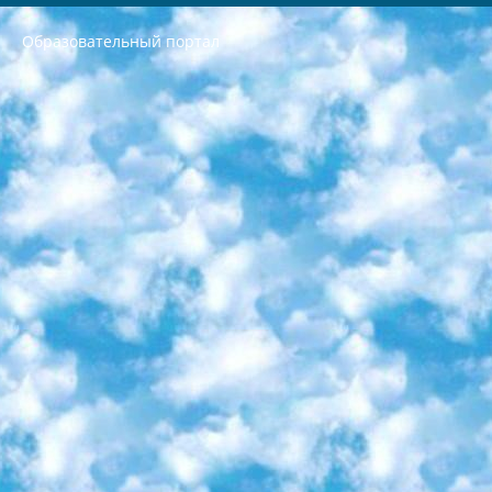
Образовательный портал
РЕСПУБЛИКА УЗБЕКИСТАН МИНИСТРЕРСТВО ДОШКОЛЬНОГО И ШКОЛЬНОГО ОБРАЗОВАНИЯ КОМАНДА в общеобразовательных учреждениях в 2023-2024 учебном году организация и проведение итоговой государственной аттестации обучающихся о Министра дошкольного и школьного образования Республики Узбекистан от 4 марта 2008 года (постановлением Минюста от 20 марта 2008 года № 1778 государственной регистрации) «Итоговое состояние учащихся общего среднего образования на основании положения об утверждении положения об аттестации общего среднего образования выпускной экзамен студентов в образовательных учреждениях в 2023-2024 учебном году В целях организации и прохождения аттестации приказываю: 1. Следующее: перечень предметов, по которым будет проводиться итоговая государственная аттестация и экзамен формы перевода согласно приложению 1; сертификаты международного образца, оценивающие уровень владения иностранными языками перечень согласно приложению 2; 2. Педагогический при специализированных образовательных учреждениях. научно-практический центр квалификации и международной оценки (Д.Давидова) 2024 г. До 25 марта: задания по предметам, по которым будет проводиться итоговая аттестация разработка и утверждение технических условий; итоговая аттестация на основании разработанного предметного задания разработка вопросов по предметам (устно и письменно), экзамен передача; общеобразовательные средние школы и специальные учебные заведения учащиеся выпускных классов школ и интернатов в агентской системе подготовка базы данных экзаменационных материалов и критериев оценки; перевод базы экзаменационных материалов на все языки обучения подать в Республиканский образовательный центр для изготовления; варианты экзаменов на основе разработанных контрольных материалов пусть будут поставлены задачи формирования. 3. Республиканский образовательный центр (Ш.Худайкулов) до 5 апреля 2024 года. до: база данных предоставленных экзаменационных материалов на все языки обучения перевод и экспертиза; для слепых, слабовидящих, глухих, слабослышащих и умственно отсталых детей учащиеся выпускных классов специализированных школ и школ-интернатов база данных экзаменационных материалов на всех преподаваемых языках подготовка критериев оценки; специализированные школы для умственно отсталых детей и технологии для учащихся выпускных классов школ-интернатов разработка соответствующих рекомендаций и критериев проведения ЕГЭ по естествознанию давать задания. 4. Педагогический при специализированных образовательных учреждениях. Научно-практический центр навыков и международной оценки (Д.Давидова), Республика образовательный центр (Худайкулов Ш.) итоговый государственный аттестационный экзамен ориентирован на творческое и логическое мышление при подготовке базы материалов учитывать введение заданий. 5. Следует отметить, что: сертификат государственного образца о знании общеобразовательного предмета и как минимум национальный уровень B1 по предметам на иностранных языках, указанным в Приложении 2. или международно признанный сертификат эквивалентного уровня студенты, изучающие определенный предмет, освобождаются от экзамена; по соответствующим предметам запланирована итоговая государственная аттестация за день до дня, путем жеребьевки Рабочей группой (в письменной форме по предметам, проводимым в форме) из числа сформированных вариантов выбрано 2 варианта; 2 выбранных варианта экзамена анонсированы на официальном сайте министерства и все выпускники по всей стране на основе этих вариантов проводит итоговую государственную аттестацию. 6. Государственное образование учащихся средних общеобразовательных учреждений. знания в соответствии с квалификационными требованиями, которые необходимо приобрести на основании стандартов итоговый (выпускной) контроль для 9 и 11 классов в целях тестирования Экзамены (далее – экзамены) состоят из предметов, перечисленных в приложении 1. будет сделано. 7. Экзамены пройдут с 26 мая по 15 июня 2024 г. (кроме науки физического воспитания). 8. Физическая для учащихся 9 классов общесредних образовательных учреждений. Экзамены по предмету «Образование, квалификация медицина» 1-6 мая 2024 года. сотрудники перевести под присмотр (с отклонениями в физическом или умственном развитии) специализированная школа для детей, школы-интернаты и со сколиозом школы-интернаты санаторного типа для больных детей исключены). 9. Он был слепым, слабовидящим и имел нарушения опорно-двигательного аппарата. экзамены в специализированных школах и интернатах для детей должны проводиться исходя из требований, предъявляемых к общеобразовательным учреждениям (физкультура кроме науки). 10. Специализированная школа для глухих и слабослышащих детей. и экзамены в интернатах и быть реализован в виде письменного теста по математике. 11. Специальность для умственно отсталых детей. Для 9 класса Родной язык и литературное письмо Государственный язык (язык обучения – узбекский). для неклассов) написано Математическое письмо Письменная/устная история Узбекистана Физическое воспитание практично Итоговый контроль Для 11 класса Написание родного языка и литературы (эссе) Математическое письмо Узбекский язык (обучение на узбекском языке) не посещающее общее среднее образование для учреждений)/Образовательное учреждение выбор письменный и устный Иностранный язык письменный/устный Письменная/устная история Узбекистана *По выбору студента:  Химия  Физика  Основы государственного права  География 10 бесплатных образовательных ресурсов - Мы составили подборку онлайн-проектов с интерактивными упражнениями, видеолекциями и статьями. Они помогут вам обрести новые и освежить старые знания бесплатно. 1. «ИНТУИТ» Старейшая образовательная площадка Рунета. Здесь вы найдёте сотни текстовых и видеокурсов на десятки различных тем — от программирования до психологии. Многие курсы подготовлены российскими университетами и крупными международными компаниями вроде Intel и Microsoft. Самостоятельное обучение бесплатное, но желающие могут оплатить услуги персональных наставников. 2. «Смартия» знакомит с актуальными профессиями и подсказывает, как им обучаться. Выбрав заинтересовавшую вас специальность — SMM-специалист, фотограф, веб-дизайнер или другую, — увидите список необходимых для неё умений. Чтобы вы могли освоить их самостоятельно, для каждого умения площадка отображает подборку ссылок на учебные материалы. Хотя «Смартия» ориентируется на русскоязычную аудиторию, часть контента всё же доступна только на английском. 3. «Лекторий Физтеха» Проект Московского физико-технического института (Физтеха). С его помощью вы можете смотреть онлайн серии лекций, записанные на видео в этом вузе. В числе доступных предметов — физика, биология, химия, информационные технологии и другие. К некоторым лекциям администрация ресурса прилагает готовые конспекты, которые можно скачивать в PDF-формате. 4. ITMOcourses Онлайн-площадка Санкт-Петербургского национального исследовательского университета информационных технологий, механики и оптики (ИТМО). Ресурс предоставляет свободный доступ к курсам, разработанным в этом вузе. Каталог материалов разбит на четыре категории: «Оптические системы и технологии», «Приборостроение и робототехника», «Информационные технологии» и «Биотехнологии». Курсы состоят из видеолекций, интерактивных демонстраций и заданий. 5. «КиберЛенинка» Электронная научная библиотека открытого доступа. Каталог площадки регулярно обрастает текстами статей из различных научных изданий. Сгруппированные по журналам и рубрикам публикации можно читать онлайн или скачивать целиком в PDF-формате. Проект нацелен на популяризацию науки за счёт открытого доступа к качественной информации. 6. «ПостНаука» На этом ресурсе публикуют подборки видеолекций, составленные экспертами из разных отраслей и объединённые общими темами. Среди них, к примеру, есть серии «Биоинформатика и геномика», «Культура средневековой Скандинавии» и Cinema Studies о теории кино. Каждая подборка лекций — логически связанная история, рассказанная экспертом от первого лица. Кроме того, на сайте появляются научно-образовательные статьи и тесты на разные темы. 7. «Newочём» Команда проекта «Newочём» отбирает самые интересные тексты из англоязычных СМИ и переводит те из них, за которые голосуют участники сообщества «ВКонтакте». По большей части это научно-популярные статьи. Редакторы придумывают лишь заголовки, в остальном содержание переводов соответствует оригиналам. Полные тексты можно читать прямо в социальной сети. 8. InternetUrok Онлайн-база материалов по основным дисциплинам школьной программы. Информация на сайте структурирована по классам, предметам и темам (урокам). Каждый урок состоит из видеолекций и конспектов. Есть также интерактивные тренажёры и тесты для закрепления пройденного материала. Даже если вы давно окончили школу, возможность повторить программу старших классов всегда может пригодиться. 9. Edutainme Ещё один ресурс об образовании. В отличие от Newtonew, как мне кажется, Edutainme больше ориентируется на представителей индустрии: педагогов, предпринимателей, разработчиков образовательных проектов. Но и любой, кто просто стремится к саморазвитию, найдёт на сайте много полезного и интересного для себя. Например, информацию о новых курсах и образовательных сервисах. 10. Newtonew Онлайн-медиа об образовании и обучении в широком смысле. Авторы Newtonew пишут об инструментах, заведениях, тактиках и стратегиях, которые помогают учить других и получать новые знания самостоятельно. На этой площадке вы найдёте новости, обзоры, аналитические мат