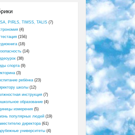
брики
ISA, PIRLS, TIMSS, TALIS
(7)
строномия
(4)
ттестация
(156)
удиокнига
(18)
езопасность
(14)
идеоурок
(38)
иды спорта
(9)
икторина
(3)
оспитание ребёнка
(23)
иректору школы
(12)
олжностная инструкция
(7)
ошкольное образование
(4)
диницы измерения
(5)
изнь популярных людей
(19)
аместителю директора
(61)
арубежные университеты
(4)