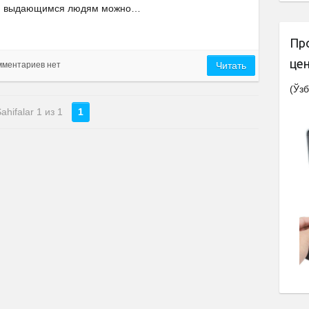
выдающимся людям можно…
Пр
це
мментариев нет
Читать
(Ўзб
ahifalar 1 из 1
1