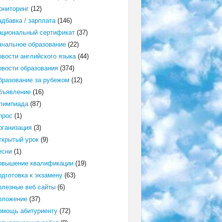
ониторинг
(12)
адбавка / зарплата
(146)
ациональный сертификат
(37)
ачальное образование
(22)
овости английского языка
(44)
овости образования
(374)
бразование за рубежом
(12)
бъявление
(16)
лимпиада
(87)
прос
(1)
рганизация
(3)
ткрытый урок
(9)
есни
(1)
овышение квалификации
(19)
одготовка к экзамену
(63)
олезные веб сайты
(6)
оложение
(37)
омощь абитуриенту
(72)