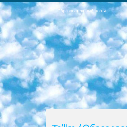
Образовательный портал
РЕСПУБЛИКА УЗБЕКИСТАН МИНИСТРЕРСТВО ДОШКОЛЬНОГО И ШКОЛЬНОГО ОБРАЗОВАНИЯ КОМАНДА в общеобразовательных учреждениях в 2023-2024 учебном году организация и проведение итоговой государственной аттестации обучающихся о Министра дошкольного и школьного образования Республики Узбекистан от 4 марта 2008 года (постановлением Минюста от 20 марта 2008 года № 1778 государственной регистрации) «Итоговое состояние учащихся общего среднего образования на основании положения об утверждении положения об аттестации общего среднего образования выпускной экзамен студентов в образовательных учреждениях в 2023-2024 учебном году В целях организации и прохождения аттестации приказываю: 1. Следующее: перечень предметов, по которым будет проводиться итоговая государственная аттестация и экзамен формы перевода согласно приложению 1; сертификаты международного образца, оценивающие уровень владения иностранными языками перечень согласно приложению 2; 2. Педагогический при специализированных образовательных учреждениях. научно-практический центр квалификации и международной оценки (Д.Давидова) 2024 г. До 25 марта: задания по предметам, по которым будет проводиться итоговая аттестация разработка и утверждение технических условий; итоговая аттестация на основании разработанного предметного задания разработка вопросов по предметам (устно и письменно), экзамен передача; общеобразовательные средние школы и специальные учебные заведения учащиеся выпускных классов школ и интернатов в агентской системе подготовка базы данных экзаменационных материалов и критериев оценки; перевод базы экзаменационных материалов на все языки обучения подать в Республиканский образовательный центр для изготовления; варианты экзаменов на основе разработанных контрольных материалов пусть будут поставлены задачи формирования. 3. Республиканский образовательный центр (Ш.Худайкулов) до 5 апреля 2024 года. до: база данных предоставленных экзаменационных материалов на все языки обучения перевод и экспертиза; для слепых, слабовидящих, глухих, слабослышащих и умственно отсталых детей учащиеся выпускных классов специализированных школ и школ-интернатов база данных экзаменационных материалов на всех преподаваемых языках подготовка критериев оценки; специализированные школы для умственно отсталых детей и технологии для учащихся выпускных классов школ-интернатов разработка соответствующих рекомендаций и критериев проведения ЕГЭ по естествознанию давать задания. 4. Педагогический при специализированных образовательных учреждениях. Научно-практический центр навыков и международной оценки (Д.Давидова), Республи