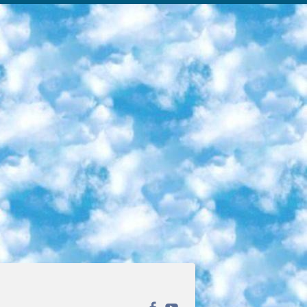
ека открытого доступа. Каталог площадки регулярно обрастает текстами статей из различных научных изданий. Сгруппированные по журналам и рубрикам публикации можно читать онлайн или скачивать целиком в PDF-формате. Проект нацелен на популяризацию науки за счёт открытого доступа к качественной информации. 6. «ПостНаука» На этом ресурсе публикуют подборки видеолекций, составленные экспертами из разных отраслей и объединённые общими темами. Среди них, к примеру, есть серии «Биоинформатика и геномика», «Культура средневековой Скандинавии» и Cinema Studies о теории кино. Каждая подборка лекций — логически связанная история, рассказанная экспертом от первого лица. Кроме того, на сайте появляются научно-образовательные статьи и тесты на разные темы. 7. «Newочём» Команда проекта «Newочём» отбирает самые интересные тексты из англоязычных СМИ и переводит те из них, за которые голосуют участники сообщества «ВКонтакте». По большей части это научно-популярные статьи. Редакторы придумывают лишь заголовки, в остальном содержание переводов соответствует оригиналам. Полные тексты можно читать прямо в социальной сети. 8. InternetUrok Онлайн-база материалов по основным дисциплинам школьной программы. Информация на сайте структурирована по классам, предметам и темам (урокам). Каждый урок состоит из видеолекций и конспектов. Есть также интерактивные тренажёры и тесты для закрепления пройденного материала. Даже если вы давно окончили школу, возможность повторить программу старших классов всегда может пригодиться. 9. Edutainme Ещё один ресурс об образовании. В отличие от Newtonew, как мне кажется, Edutainme больше ориентируется на представителей индустрии: педагогов, предпринимателей, разработчиков образовательных проектов. Но и любой, кто просто стремится к саморазвитию, найдёт на сайте много полезного и интересного для себя. Например, информацию о новых курсах и образовательных сервисах. 10. Newtonew Онлайн-медиа об образовании и обучении в широком смысле. Авторы Newtonew пишут об инструментах, заведениях, тактиках и стратегиях, которые помогают учить других и получать новые знания самостоятельно. На этой площадке вы найдёте новости, обзоры, аналитические мат