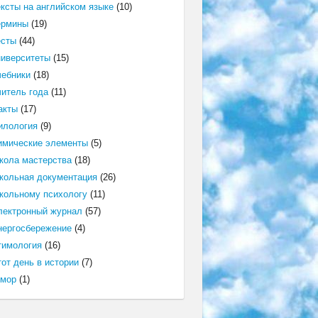
ексты на английском языке
(10)
ермины
(19)
есты
(44)
ниверситеты
(15)
чебники
(18)
читель года
(11)
акты
(17)
илология
(9)
имические элементы
(5)
кола мастерства
(18)
кольная документация
(26)
кольному психологу
(11)
лектронный журнал
(57)
нергосбережение
(4)
тимология
(16)
от день в истории
(7)
мор
(1)