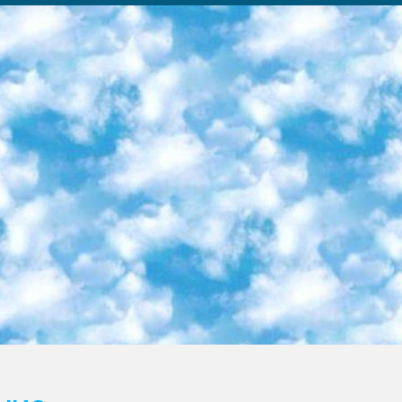
ка образовательный центр (Худайкулов Ш.) итоговый государственный аттестационный экзамен ориентирован на творческое и логическое мышление при подготовке базы материалов учитывать введение заданий. 5. Следует отметить, что: сертификат государственного образца о знании общеобразовательного предмета и как минимум национальный уровень B1 по предметам на иностранных языках, указанным в Приложении 2. или международно признанный сертификат эквивалентного уровня студенты, изучающие определенный предмет, освобождаются от экзамена; по соответствующим предметам запланирована итоговая государственная аттестация за день до дня, путем жеребьевки Рабочей группой (в письменной форме по предметам, проводимым в форме) из числа сформированных вариантов выбрано 2 варианта; 2 выбранных варианта экзамена анонсированы на официальном сайте министерства и все выпускники по всей стране на основе этих вариантов проводит итоговую государственную аттестацию. 6. Государственное образование учащихся средних общеобразовательных учреждений. знания в соответствии с квалификационными требованиями, которые необходимо приобрести на основании стандартов итоговый (выпускной) контроль для 9 и 11 классов в целях тестирования Экзамены (далее – экзамены) состоят из предметов, перечисленных в приложении 1. будет сделано. 7. Экзамены пройдут с 26 мая по 15 июня 2024 г. (кроме науки физического воспитания). 8. Физическая для учащихся 9 классов общесредних образовательных учреждений. Экзамены по предмету «Образование, квалификация медицина» 1-6 мая 2024 года. сотрудники перевести под присмотр (с отклонениями в физическом или умственном развитии) специализированная школа для детей, школы-интернаты и со сколиозом школы-интернаты санаторного типа для больных детей исключены). 9. Он был слепым, слабовидящим и имел нарушения опорно-двигательного аппарата. экзамены в специализированных школах и интернатах для детей должны проводиться исходя из требований, предъявляемых к общеобразовательным учреждениям (физкультура кроме науки). 10. Специализированная школа для глухих и слабослышащих детей. и экзамены в интернатах и быть реализован в виде письменного теста по математике. 11. Специальность для умственно отсталых детей. Для 9 класса Родной язык и литературное письмо Государственный язык (язык обучения – узбекский). для неклассов) написано Математическое письмо Письменная/устная история Узбекистана Физическое воспитание практично Итоговый контроль Для 11 класса Написание родного языка и литературы (эссе) Математическое письмо Узбекский язык (обучение на узбекском языке) не посещающее общее среднее образование для учреждений)/Образовательное учреждение выбор письменный и устный Иностранный язык письменный/устный Письменная/устная история Узбекистана *По выбору студента:  Химия  Физика  Основы государственного права  География 10 бесплатных образовательных ресурсов - Мы составили подборку онлайн-проектов с интерактивными упражнениями, видеолекциями и статьями. Они помогут вам обрести новые и освежить старые знания бесплатно. 1. «ИНТУИТ» Старейшая образовательная площадка Рунета. Здесь вы найдёте сотни текстовых и видеокурсов на десятки различных тем — от программирования до психологии. Многие курсы подготовлены российскими университетами и крупными международными компаниями вроде Intel и Microsoft. Самостоятельное обучение бесплатное, но желающие могут оплатить услуги персональных наставников. 2. «Смартия» знакомит с актуальными профессиями и подсказывает, как им обучаться. Выбрав заинтересовавшую вас специальность — SMM-специалист, фотограф, веб-дизайнер или другую, — увидите список необходимых для неё умений. Чтобы вы могли освоить их самостоятельно, для каждого умения площадка отображает подборку ссылок на учебные материалы. Хотя «Смартия» ориентируется на русскоязычную аудиторию, часть контента всё же доступна только на английском. 3. «Лекторий Физтеха» Проект Московского физико-технического института (Физтеха). С его помощью вы можете смотреть онлайн серии лекций, записанные на видео в этом вузе. В числе доступных предметов — физика, биология, химия, информационные технологии и другие. К некоторым лекциям администрация ресурса прилагает готовые конспекты, которые можно скачивать в PDF-формате. 4. ITMOcourses Онлайн-площадка Санкт-Петербургского национального исследовательского университета информационных технологий, механики и оптики (ИТМО). Ресурс предоставляет свободный доступ к курсам, разработанным в этом вузе. Каталог материалов разбит на четыре категории: «Оптические системы и технологии», «Приборостроение и робототехника», «Информационные технологии» и «Биотехнологии». Курсы состоят из видеолекций, интерактивных демонстраций и заданий. 5. «КиберЛенинка» Электронная научная библиот