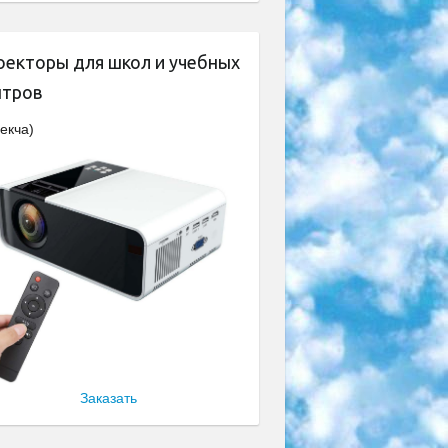
оекторы для школ и учебных
нтров
екча)
Заказать