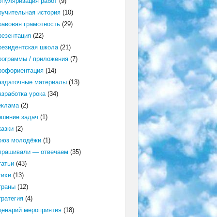
опуляризация работ
(9)
оучительная история
(10)
равовая грамотность
(29)
резентация
(22)
резидентская школа
(21)
рограммы / приложения
(7)
рофориентация
(14)
аздаточные материалы
(13)
азработка урока
(34)
еклама
(2)
ешение задач
(1)
казки
(2)
оюз молодёжи
(1)
прашивали — отвечаем
(35)
татьи
(43)
тихи
(13)
траны
(12)
тратегия
(4)
ценарий мероприятия
(18)