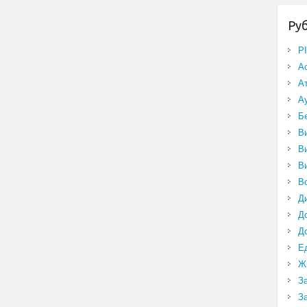
Ру
P
А
А
А
Б
В
В
В
В
Д
Д
Д
Е
Ж
З
З