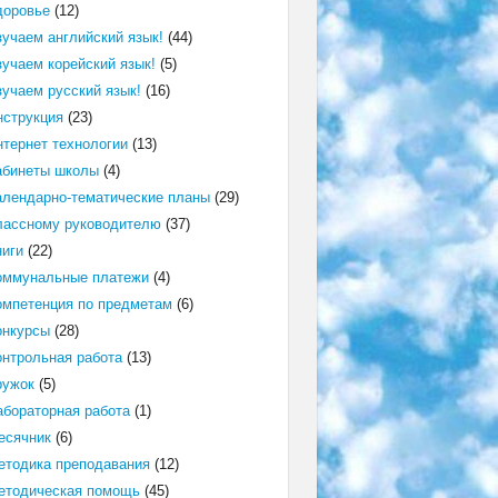
доровье
(12)
зучаем английский язык!
(44)
зучаем корейский язык!
(5)
зучаем русский язык!
(16)
нструкция
(23)
нтернет технологии
(13)
абинеты школы
(4)
алендарно-тематические планы
(29)
лассному руководителю
(37)
ниги
(22)
оммунальные платежи
(4)
омпетенция по предметам
(6)
онкурсы
(28)
онтрольная работа
(13)
ружок
(5)
абораторная работа
(1)
есячник
(6)
етодика преподавания
(12)
етодическая помощь
(45)