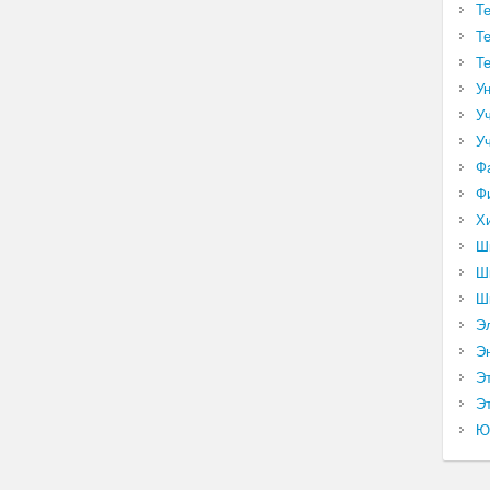
Т
Т
Т
У
У
У
Ф
Ф
Х
Ш
Ш
Ш
Э
Э
Э
Эт
Ю