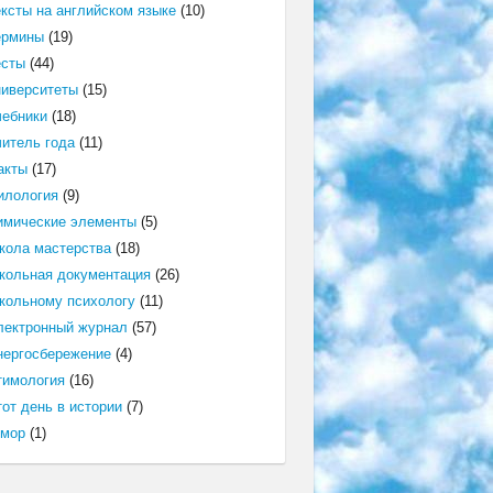
ексты на английском языке
(10)
ермины
(19)
есты
(44)
ниверситеты
(15)
чебники
(18)
читель года
(11)
акты
(17)
илология
(9)
имические элементы
(5)
кола мастерства
(18)
кольная документация
(26)
кольному психологу
(11)
лектронный журнал
(57)
нергосбережение
(4)
тимология
(16)
от день в истории
(7)
мор
(1)