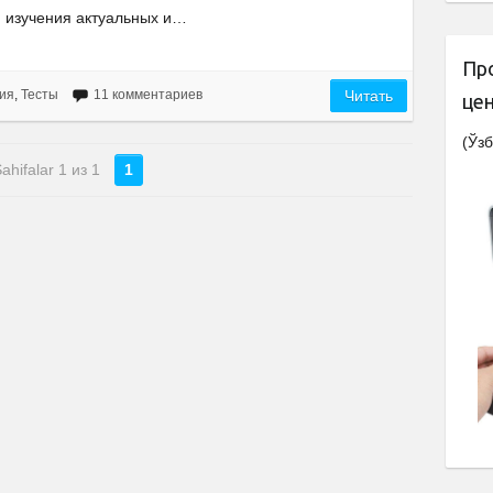
изучения актуальных и…
Пр
ия
,
Тесты
11 комментариев
Читать
це
(Ўзб
ahifalar 1 из 1
1