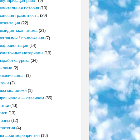
опуляризация работ
(9)
оучительная история
(10)
равовая грамотность
(29)
резентация
(22)
резидентская школа
(21)
рограммы / приложения
(7)
рофориентация
(14)
аздаточные материалы
(13)
азработка урока
(34)
еклама
(2)
ешение задач
(1)
казки
(2)
оюз молодёжи
(1)
прашивали — отвечаем
(35)
татьи
(43)
тихи
(13)
траны
(12)
тратегия
(4)
ценарий мероприятия
(18)