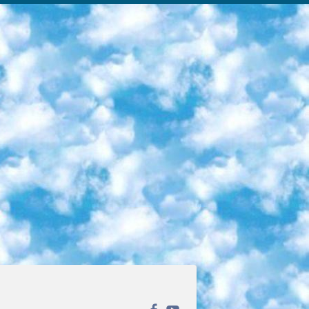
ека открытого доступа. Каталог площадки регулярно обрастает текстами статей из различных научных изданий. Сгруппированные по журналам и рубрикам публикации можно читать онлайн или скачивать целиком в PDF-формате. Проект нацелен на популяризацию науки за счёт открытого доступа к качественной информации. 6. «ПостНаука» На этом ресурсе публикуют подборки видеолекций, составленные экспертами из разных отраслей и объединённые общими темами. Среди них, к примеру, есть серии «Биоинформатика и геномика», «Культура средневековой Скандинавии» и Cinema Studies о теории кино. Каждая подборка лекций — логически связанная история, рассказанная экспертом от первого лица. Кроме того, на сайте появляются научно-образовательные статьи и тесты на разные темы. 7. «Newочём» Команда проекта «Newочём» отбирает самые интересные тексты из англоязычных СМИ и переводит те из них, за которые голосуют участники сообщества «ВКонтакте». По большей части это научно-популярные статьи. Редакторы придумывают лишь заголовки, в остальном содержание переводов соответствует оригиналам. Полные тексты можно читать прямо в социальной сети. 8. InternetUrok Онлайн-база материалов по основным дисциплинам школьной программы. Информация на сайте структурирована по классам, предметам и темам (урокам). Каждый урок состоит из видеолекций и конспектов. Есть также интерактивные тренажёры и тесты для закрепления пройденного материала. Даже если вы давно окончили школу, возможность повторить программу старших классов всегда может пригодиться. 9. Edutainme Ещё один ресурс об образовании. В отличие от Newtonew, как мне кажется, Edutainme больше ориентируется на представителей индустрии: педагогов, предпринимателей, разработчиков образовательных проектов. Но и любой, кто просто стремится к саморазвитию, найдёт на сайте много полезного и интересного для себя. Например, информацию о новых курсах и образовательных сервисах. 10. Newtonew Онлайн-медиа об образовании и обучении в широком смысле. Авторы Newtonew пишут об инструментах, заведениях, тактиках и стратегиях, которые помогают учить других и получать новые знания самостоятельно. На этой площадке вы найдёте новости, обзоры, аналитические мат