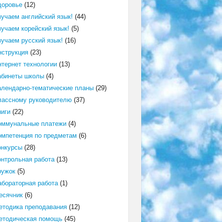
доровье
(12)
зучаем английский язык!
(44)
зучаем корейский язык!
(5)
зучаем русский язык!
(16)
нструкция
(23)
нтернет технологии
(13)
абинеты школы
(4)
алендарно-тематические планы
(29)
лассному руководителю
(37)
ниги
(22)
оммунальные платежи
(4)
омпетенция по предметам
(6)
онкурсы
(28)
онтрольная работа
(13)
ружок
(5)
абораторная работа
(1)
есячник
(6)
етодика преподавания
(12)
етодическая помощь
(45)