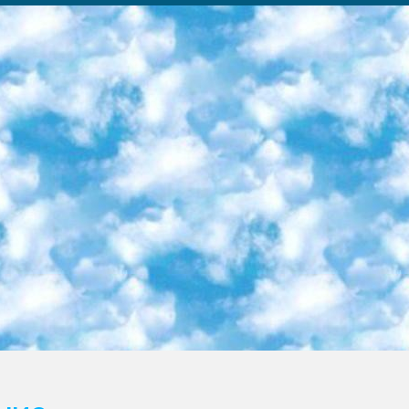
ка образовательный центр (Худайкулов Ш.) итоговый государственный аттестационный экзамен ориентирован на творческое и логическое мышление при подготовке базы материалов учитывать введение заданий. 5. Следует отметить, что: сертификат государственного образца о знании общеобразовательного предмета и как минимум национальный уровень B1 по предметам на иностранных языках, указанным в Приложении 2. или международно признанный сертификат эквивалентного уровня студенты, изучающие определенный предмет, освобождаются от экзамена; по соответствующим предметам запланирована итоговая государственная аттестация за день до дня, путем жеребьевки Рабочей группой (в письменной форме по предметам, проводимым в форме) из числа сформированных вариантов выбрано 2 варианта; 2 выбранных варианта экзамена анонсированы на официальном сайте министерства и все выпускники по всей стране на основе этих вариантов проводит итоговую государственную аттестацию. 6. Государственное образование учащихся средних общеобразовательных учреждений. знания в соответствии с квалификационными требованиями, которые необходимо приобрести на основании стандартов итоговый (выпускной) контроль для 9 и 11 классов в целях тестирования Экзамены (далее – экзамены) состоят из предметов, перечисленных в приложении 1. будет сделано. 7. Экзамены пройдут с 26 мая по 15 июня 2024 г. (кроме науки физического воспитания). 8. Физическая для учащихся 9 классов общесредних образовательных учреждений. Экзамены по предмету «Образование, квалификация медицина» 1-6 мая 2024 года. сотрудники перевести под присмотр (с отклонениями в физическом или умственном развитии) специализированная школа для детей, школы-интернаты и со сколиозом школы-интернаты санаторного типа для больных детей исключены). 9. Он был слепым, слабовидящим и имел нарушения опорно-двигательного аппарата. экзамены в специализированных школах и интернатах для детей должны проводиться исходя из требований, предъявляемых к общеобразовательным учреждениям (физкультура кроме науки). 10. Специализированная школа для глухих и слабослышащих детей. и экзамены в интернатах и быть реализован в виде письменного теста по математике. 11. Специальность для умственно отсталых детей. Для 9 класса Родной язык и литературное письмо Государственный язык (язык обучения – узбекский). для неклассов) написано Математическое письмо Письменная/устная история Узбекистана Физическое воспитание практично Итоговый контроль Для 11 класса Написание родного языка и литературы (эссе) Математическое письмо Узбекский язык (обучение на узбекском языке) не посещающее общее среднее образование для учреждений)/Образовательное учреждение выбор письменный и устный Иностранный язык письменный/устный Письменная/устная история Узбекистана *По выбору студента:  Химия  Физика  Основы государственного права  География 10 бесплатных образовательных ресурсов - Мы составили подборку онлайн-проектов с интерактивными упражнениями, видеолекциями и статьями. Они помогут вам обрести новые и освежить старые знания бесплатно. 1. «ИНТУИТ» Старейшая образовательная площадка Рунета. Здесь вы найдёте сотни текстовых и видеокурсов на десятки различных тем — от программирования до психологии. Многие курсы подготовлены российскими университетами и крупными международными компаниями вроде Intel и Microsoft. Самостоятельное обучение бесплатное, но желающие могут оплатить услуги персональных наставников. 2. «Смартия» знакомит с актуальными профессиями и подсказывает, как им обучаться. Выбрав заинтересовавшую вас специальность — SMM-специалист, фотограф, веб-дизайнер или другую, — увидите список необходимых для неё умений. Чтобы вы могли освоить их самостоятельно, для каждого умения площадка отображает подборку ссылок на учебные материалы. Хотя «Смартия» ориентируется на русскоязычную аудиторию, часть контента всё же доступна только на английском. 3. «Лекторий Физтеха» Проект Московского физико-технического института (Физтеха). С его помощью вы можете смотреть онлайн серии лекций, записанные на видео в этом вузе. В числе доступных предметов — физика, биология, химия, информационные технологии и другие. К некоторым лекциям администрация ресурса прилагает готовые конспекты, которые можно скачивать в PDF-формате. 4. ITMOcourses Онлайн-площадка Санкт-Петербургского национального исследовательского университета информационных технологий, механики и оптики (ИТМО). Ресурс предоставляет свободный доступ к курсам, разработанным в этом вузе. Каталог материалов разбит на четыре категории: «Оптические системы и технологии», «Приборостроение и робототехника», «Информационные технологии» и «Биотехнологии». Курсы состоят из видеолекций, интерактивных демонстраций и заданий. 5. «КиберЛенинка» Электронная научная библиот