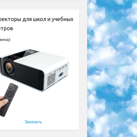
оекторы для школ и учебных
нтров
екча)
Заказать