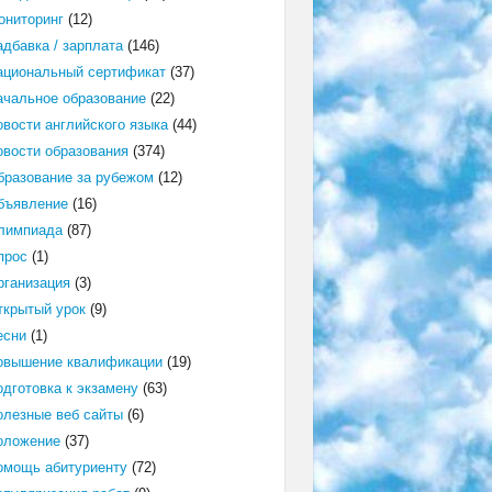
ониторинг
(12)
адбавка / зарплата
(146)
ациональный сертификат
(37)
ачальное образование
(22)
овости английского языка
(44)
овости образования
(374)
бразование за рубежом
(12)
бъявление
(16)
лимпиада
(87)
прос
(1)
рганизация
(3)
ткрытый урок
(9)
есни
(1)
овышение квалификации
(19)
одготовка к экзамену
(63)
олезные веб сайты
(6)
оложение
(37)
омощь абитуриенту
(72)