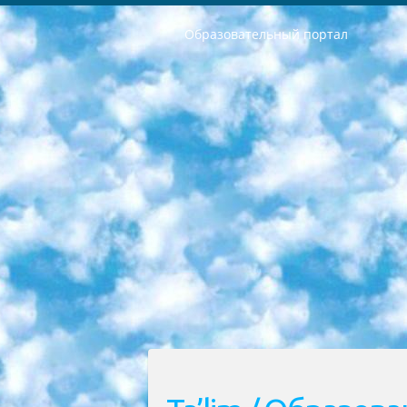
Образовательный портал
РЕСПУБЛИКА УЗБЕКИСТАН МИНИСТРЕРСТВО ДОШКОЛЬНОГО И ШКОЛЬНОГО ОБРАЗОВАНИЯ КОМАНДА в общеобразовательных учреждениях в 2023-2024 учебном году организация и проведение итоговой государственной аттестации обучающихся о Министра дошкольного и школьного образования Республики Узбекистан от 4 марта 2008 года (постановлением Минюста от 20 марта 2008 года № 1778 государственной регистрации) «Итоговое состояние учащихся общего среднего образования на основании положения об утверждении положения об аттестации общего среднего образования выпускной экзамен студентов в образовательных учреждениях в 2023-2024 учебном году В целях организации и прохождения аттестации приказываю: 1. Следующее: перечень предметов, по которым будет проводиться итоговая государственная аттестация и экзамен формы перевода согласно приложению 1; сертификаты международного образца, оценивающие уровень владения иностранными языками перечень согласно приложению 2; 2. Педагогический при специализированных образовательных учреждениях. научно-практический центр квалификации и международной оценки (Д.Давидова) 2024 г. До 25 марта: задания по предметам, по которым будет проводиться итоговая аттестация разработка и утверждение технических условий; итоговая аттестация на основании разработанного предметного задания разработка вопросов по предметам (устно и письменно), экзамен передача; общеобразовательные средние школы и специальные учебные заведения учащиеся выпускных классов школ и интернатов в агентской системе подготовка базы данных экзаменационных материалов и критериев оценки; перевод базы экзаменационных материалов на все языки обучения подать в Республиканский образовательный центр для изготовления; варианты экзаменов на основе разработанных контрольных материалов пусть будут поставлены задачи формирования. 3. Республиканский образовательный центр (Ш.Худайкулов) до 5 апреля 2024 года. до: база данных предоставленных экзаменационных материалов на все языки обучения перевод и экспертиза; для слепых, слабовидящих, глухих, слабослышащих и умственно отсталых детей учащиеся выпускных классов специализированных школ и школ-интернатов база данных экзаменационных материалов на всех преподаваемых языках подготовка критериев оценки; специализированные школы для умственно отсталых детей и технологии для учащихся выпускных классов школ-интернатов разработка соответствующих рекомендаций и критериев проведения ЕГЭ по естествознанию давать задания. 4. Педагогический при специализированных образовательных учреждениях. Научно-практический центр навыков и международной оценки (Д.Давидова), Республи