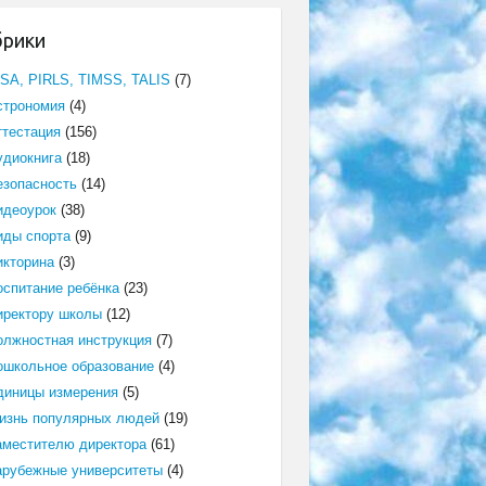
брики
ISA, PIRLS, TIMSS, TALIS
(7)
строномия
(4)
ттестация
(156)
удиокнига
(18)
езопасность
(14)
идеоурок
(38)
иды спорта
(9)
икторина
(3)
оспитание ребёнка
(23)
иректору школы
(12)
олжностная инструкция
(7)
ошкольное образование
(4)
диницы измерения
(5)
изнь популярных людей
(19)
аместителю директора
(61)
арубежные университеты
(4)