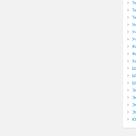
Т
Т
Т
У
У
У
Ф
Ф
Х
Ш
Ш
Ш
Э
Э
Э
Эт
Ю