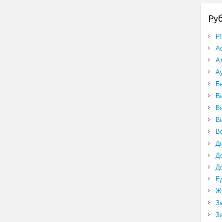
Ру
P
А
А
А
Б
В
В
В
В
Д
Д
Д
Е
Ж
З
З