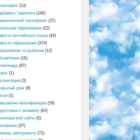
ониторинг
(12)
адбавка / зарплата
(146)
ациональный сертификат
(37)
ачальное образование
(22)
овости английского языка
(44)
овости образования
(374)
бразование за рубежом
(12)
бъявление
(16)
лимпиада
(87)
прос
(1)
рганизация
(3)
ткрытый урок
(9)
есни
(1)
овышение квалификации
(19)
одготовка к экзамену
(63)
олезные веб сайты
(6)
оложение
(37)
омощь абитуриенту
(72)