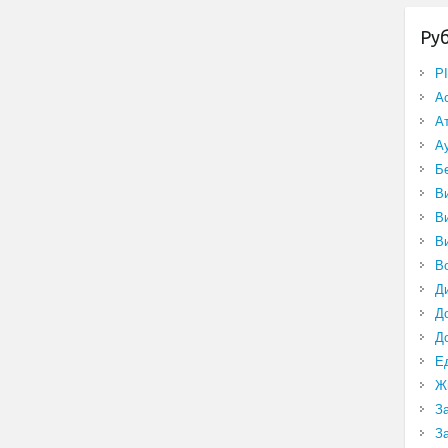
Ру
P
А
А
А
Б
В
В
В
В
Д
Д
Д
Е
Ж
З
З