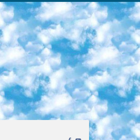
ека открытого доступа. Каталог площадки регулярно обрастает текстами статей из различных научных изданий. Сгруппированные по журналам и рубрикам публикации можно читать онлайн или скачивать целиком в PDF-формате. Проект нацелен на популяризацию науки за счёт открытого доступа к качественной информации. 6. «ПостНаука» На этом ресурсе публикуют подборки видеолекций, составленные экспертами из разных отраслей и объединённые общими темами. Среди них, к примеру, есть серии «Биоинформатика и геномика», «Культура средневековой Скандинавии» и Cinema Studies о теории кино. Каждая подборка лекций — логически связанная история, рассказанная экспертом от первого лица. Кроме того, на сайте появляются научно-образовательные статьи и тесты на разные темы. 7. «Newочём» Команда проекта «Newочём» отбирает самые интересные тексты из англоязычных СМИ и переводит те из них, за которые голосуют участники сообщества «ВКонтакте». По большей части это научно-популярные статьи. Редакторы придумывают лишь заголовки, в остальном содержание переводов соответствует оригиналам. Полные тексты можно читать прямо в социальной сети. 8. InternetUrok Онлайн-база материалов по основным дисциплинам школьной программы. Информация на сайте структурирована по классам, предметам и темам (урокам). Каждый урок состоит из видеолекций и конспектов. Есть также интерактивные тренажёры и тесты для закрепления пройденного материала. Даже если вы давно окончили школу, возможность повторить программу старших классов всегда может пригодиться. 9. Edutainme Ещё один ресурс об образовании. В отличие от Newtonew, как мне кажется, Edutainme больше ориентируется на представителей индустрии: педагогов, предпринимателей, разработчиков образовательных проектов. Но и любой, кто просто стремится к саморазвитию, найдёт на сайте много полезного и интересного для себя. Например, информацию о новых курсах и образовательных сервисах. 10. Newtonew Онлайн-медиа об образовании и обучении в широком смысле. Авторы Newtonew пишут об инструментах, заведениях, тактиках и стратегиях, которые помогают учить других и получать новые знания самостоятельно. На этой площадке вы найдёте новости, обзоры, аналитические мат