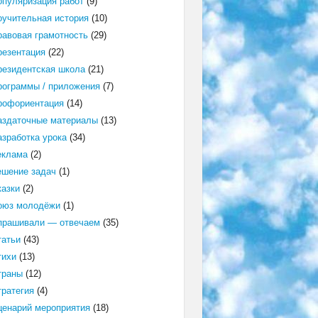
опуляризация работ
(9)
оучительная история
(10)
равовая грамотность
(29)
резентация
(22)
резидентская школа
(21)
рограммы / приложения
(7)
рофориентация
(14)
аздаточные материалы
(13)
азработка урока
(34)
еклама
(2)
ешение задач
(1)
казки
(2)
оюз молодёжи
(1)
прашивали — отвечаем
(35)
татьи
(43)
тихи
(13)
траны
(12)
тратегия
(4)
ценарий мероприятия
(18)