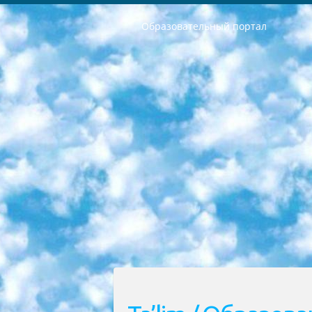
Образовательный портал
РЕСПУБЛИКА УЗБЕКИСТАН МИНИСТРЕРСТВО ДОШКОЛЬНОГО И ШКОЛЬНОГО ОБРАЗОВАНИЯ КОМАНДА в общеобразовательных учреждениях в 2023-2024 учебном году организация и проведение итоговой государственной аттестации обучающихся о Министра дошкольного и школьного образования Республики Узбекистан от 4 марта 2008 года (постановлением Минюста от 20 марта 2008 года № 1778 государственной регистрации) «Итоговое состояние учащихся общего среднего образования на основании положения об утверждении положения об аттестации общего среднего образования выпускной экзамен студентов в образовательных учреждениях в 2023-2024 учебном году В целях организации и прохождения аттестации приказываю: 1. Следующее: перечень предметов, по которым будет проводиться итоговая государственная аттестация и экзамен формы перевода согласно приложению 1; сертификаты международного образца, оценивающие уровень владения иностранными языками перечень согласно приложению 2; 2. Педагогический при специализированных образовательных учреждениях. научно-практический центр квалификации и международной оценки (Д.Давидова) 2024 г. До 25 марта: задания по предметам, по которым будет проводиться итоговая аттестация разработка и утверждение технических условий; итоговая аттестация на основании разработанного предметного задания разработка вопросов по предметам (устно и письменно), экзамен передача; общеобразовательные средние школы и специальные учебные заведения учащиеся выпускных классов школ и интернатов в агентской системе подготовка базы данных экзаменационных материалов и критериев оценки; перевод базы экзаменационных материалов на все языки обучения подать в Республиканский образовательный центр для изготовления; варианты экзаменов на основе разработанных контрольных материалов пусть будут поставлены задачи формирования. 3. Республиканский образовательный центр (Ш.Худайкулов) до 5 апреля 2024 года. до: база данных предоставленных экзаменационных материалов на все языки обучения перевод и экспертиза; для слепых, слабовидящих, глухих, слабослышащих и умственно отсталых детей учащиеся выпускных классов специализированных школ и школ-интернатов база данных экзаменационных материалов на всех преподаваемых языках подготовка критериев оценки; специализированные школы для умственно отсталых детей и технологии для учащихся выпускных классов школ-интернатов разработка соответствующих рекомендаций и критериев проведения ЕГЭ по естествознанию давать задания. 4. Педагогический при специализированных образовательных учреждениях. Научно-практический центр навыков и международной оценки (Д.Давидова), Республи