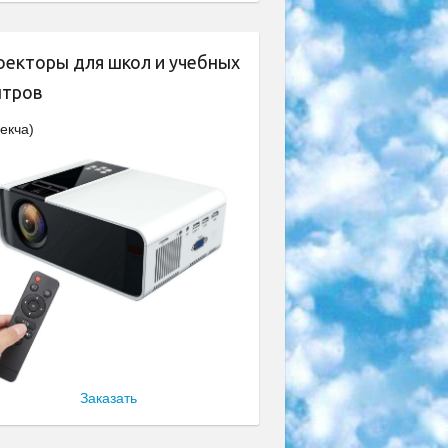
оекторы для школ и учебных
нтров
екча)
Заказать