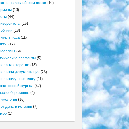
ексты на английском языке
(10)
ермины
(19)
есты
(44)
ниверситеты
(15)
чебники
(18)
читель года
(11)
акты
(17)
илология
(9)
имические элементы
(5)
кола мастерства
(18)
кольная документация
(26)
кольному психологу
(11)
лектронный журнал
(57)
нергосбережение
(4)
тимология
(16)
от день в истории
(7)
мор
(1)