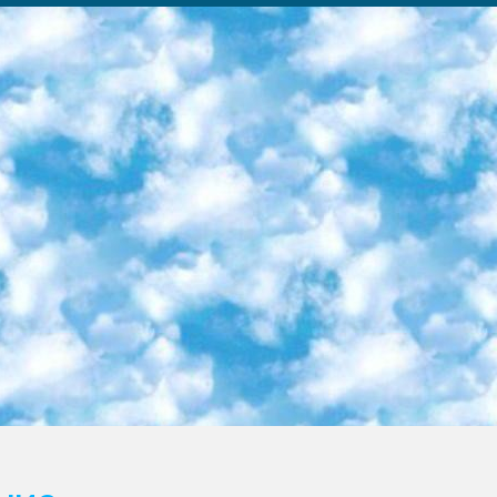
ка образовательный центр (Худайкулов Ш.) итоговый государственный аттестационный экзамен ориентирован на творческое и логическое мышление при подготовке базы материалов учитывать введение заданий. 5. Следует отметить, что: сертификат государственного образца о знании общеобразовательного предмета и как минимум национальный уровень B1 по предметам на иностранных языках, указанным в Приложении 2. или международно признанный сертификат эквивалентного уровня студенты, изучающие определенный предмет, освобождаются от экзамена; по соответствующим предметам запланирована итоговая государственная аттестация за день до дня, путем жеребьевки Рабочей группой (в письменной форме по предметам, проводимым в форме) из числа сформированных вариантов выбрано 2 варианта; 2 выбранных варианта экзамена анонсированы на официальном сайте министерства и все выпускники по всей стране на основе этих вариантов проводит итоговую государственную аттестацию. 6. Государственное образование учащихся средних общеобразовательных учреждений. знания в соответствии с квалификационными требованиями, которые необходимо приобрести на основании стандартов итоговый (выпускной) контроль для 9 и 11 классов в целях тестирования Экзамены (далее – экзамены) состоят из предметов, перечисленных в приложении 1. будет сделано. 7. Экзамены пройдут с 26 мая по 15 июня 2024 г. (кроме науки физического воспитания). 8. Физическая для учащихся 9 классов общесредних образовательных учреждений. Экзамены по предмету «Образование, квалификация медицина» 1-6 мая 2024 года. сотрудники перевести под присмотр (с отклонениями в физическом или умственном развитии) специализированная школа для детей, школы-интернаты и со сколиозом школы-интернаты санаторного типа для больных детей исключены). 9. Он был слепым, слабовидящим и имел нарушения опорно-двигательного аппарата. экзамены в специализированных школах и интернатах для детей должны проводиться исходя из требований, предъявляемых к общеобразовательным учреждениям (физкультура кроме науки). 10. Специализированная школа для глухих и слабослышащих детей. и экзамены в интернатах и быть реализован в виде письменного теста по математике. 11. Специальность для умственно отсталых детей. Для 9 класса Родной язык и литературное письмо Государственный язык (язык обучения – узбекский). для неклассов) написано Математическое письмо Письменная/устная история Узбекистана Физическое воспитание практично Итоговый контроль Для 11 класса Написание родного языка и литературы (эссе) Математическое письмо Узбекский язык (обучение на узбекском языке) не посещающее общее среднее образование для учреждений)/Образовательное учреждение выбор письменный и устный Иностранный язык письменный/устный Письменная/устная история Узбекистана *По выбору студента:  Химия  Физика  Основы государственного права  География 10 бесплатных образовательных ресурсов - Мы составили подборку онлайн-проектов с интерактивными упражнениями, видеолекциями и статьями. Они помогут вам обрести новые и освежить старые знания бесплатно. 1. «ИНТУИТ» Старейшая образовательная площадка Рунета. Здесь вы найдёте сотни текстовых и видеокурсов на десятки различных тем — от программирования до психологии. Многие курсы подготовлены российскими университетами и крупными международными компаниями вроде Intel и Microsoft. Самостоятельное обучение бесплатное, но желающие могут оплатить услуги персональных наставников. 2. «Смартия» знакомит с актуальными профессиями и подсказывает, как им обучаться. Выбрав заинтересовавшую вас специальность — SMM-специалист, фотограф, веб-дизайнер или другую, — увидите список необходимых для неё умений. Чтобы вы могли освоить их самостоятельно, для каждого умения площадка отображает подборку ссылок на учебные материалы. Хотя «Смартия» ориентируется на русскоязычную аудиторию, часть контента всё же доступна только на английском. 3. «Лекторий Физтеха» Проект Московского физико-технического института (Физтеха). С его помощью вы можете смотреть онлайн серии лекций, записанные на видео в этом вузе. В числе доступных предметов — физика, биология, химия, информационные технологии и другие. К некоторым лекциям администрация ресурса прилагает готовые конспекты, которые можно скачивать в PDF-формате. 4. ITMOcourses Онлайн-площадка Санкт-Петербургского национального исследовательского университета информационных технологий, механики и оптики (ИТМО). Ресурс предоставляет свободный доступ к курсам, разработанным в этом вузе. Каталог материалов разбит на четыре категории: «Оптические системы и технологии», «Приборостроение и робототехника», «Информационные технологии» и «Биотехнологии». Курсы состоят из видеолекций, интерактивных демонстраций и заданий. 5. «КиберЛенинка» Электронная научная библиот