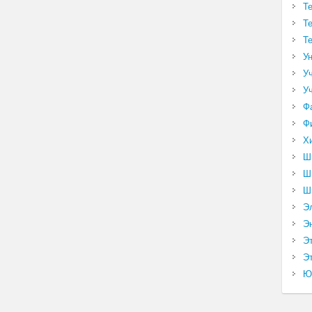
Т
Т
Т
У
У
У
Ф
Ф
Х
Ш
Ш
Ш
Э
Э
Э
Эт
Ю