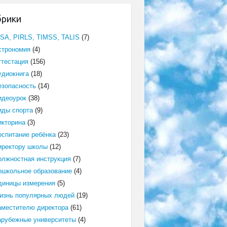
брики
ISA, PIRLS, TIMSS, TALIS
(7)
строномия
(4)
ттестация
(156)
удиокнига
(18)
езопасность
(14)
идеоурок
(38)
иды спорта
(9)
икторина
(3)
оспитание ребёнка
(23)
иректору школы
(12)
олжностная инструкция
(7)
ошкольное образование
(4)
диницы измерения
(5)
изнь популярных людей
(19)
аместителю директора
(61)
арубежные университеты
(4)