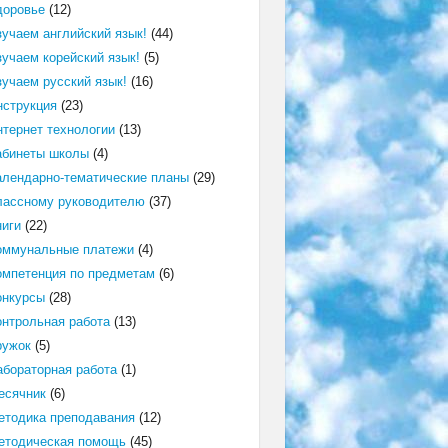
доровье
(12)
зучаем английский язык!
(44)
зучаем корейский язык!
(5)
зучаем русский язык!
(16)
нструкция
(23)
нтернет технологии
(13)
абинеты школы
(4)
алендарно-тематические планы
(29)
лассному руководителю
(37)
ниги
(22)
оммунальные платежи
(4)
омпетенция по предметам
(6)
онкурсы
(28)
онтрольная работа
(13)
ружок
(5)
абораторная работа
(1)
есячник
(6)
етодика преподавания
(12)
етодическая помощь
(45)