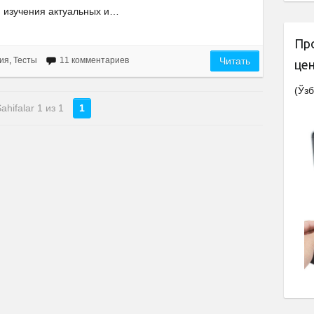
изучения актуальных и…
Пр
ия
,
Тесты
11 комментариев
Читать
це
(Ўзб
ahifalar 1 из 1
1