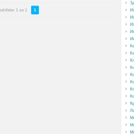
З
ahifalar 1 из 1
1
И
И
И
И
И
К
К
К
К
К
К
К
К
К
Л
М
М
М