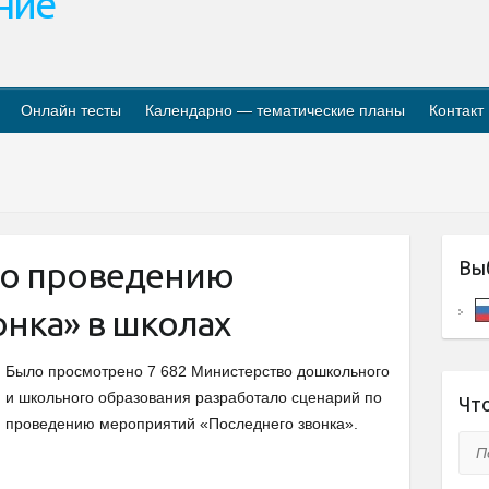
ание
Онлайн тесты
Календарно — тематические планы
Контакт
по проведению
Вы
онка» в школах
Было просмотрено 7 682 Министерство дошкольного
и школьного образования разработало сценарий по
Что
проведению мероприятий «Последнего звонка».
Пои