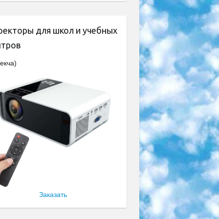
оекторы для школ и учебных
нтров
екча)
Заказать