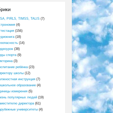
брики
ISA, PIRLS, TIMSS, TALIS
(7)
строномия
(4)
ттестация
(156)
удиокнига
(18)
езопасность
(14)
идеоурок
(38)
иды спорта
(9)
икторина
(3)
оспитание ребёнка
(23)
иректору школы
(12)
олжностная инструкция
(7)
ошкольное образование
(4)
диницы измерения
(5)
изнь популярных людей
(19)
аместителю директора
(61)
арубежные университеты
(4)