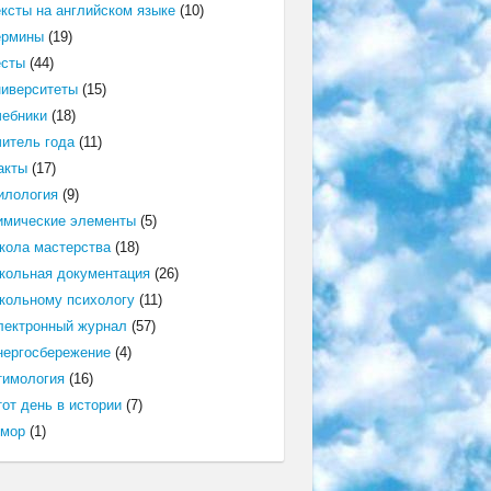
ексты на английском языке
(10)
ермины
(19)
есты
(44)
ниверситеты
(15)
чебники
(18)
читель года
(11)
акты
(17)
илология
(9)
имические элементы
(5)
кола мастерства
(18)
кольная документация
(26)
кольному психологу
(11)
лектронный журнал
(57)
нергосбережение
(4)
тимология
(16)
от день в истории
(7)
мор
(1)