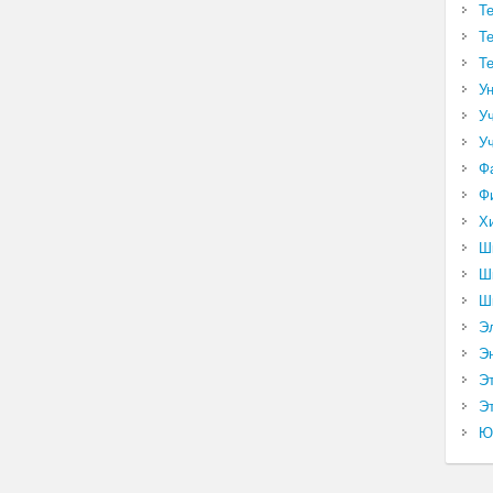
Т
Т
Т
У
У
У
Ф
Ф
Х
Ш
Ш
Ш
Э
Э
Э
Эт
Ю