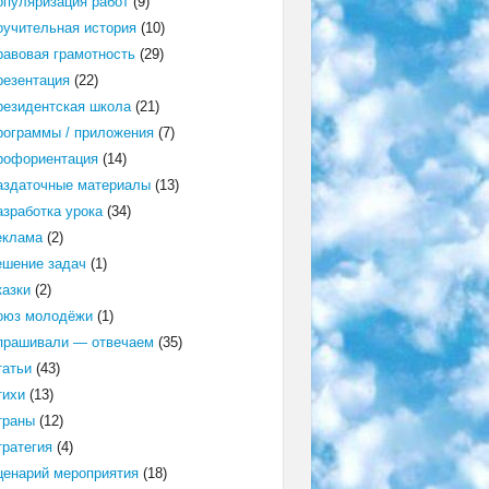
опуляризация работ
(9)
оучительная история
(10)
равовая грамотность
(29)
резентация
(22)
резидентская школа
(21)
рограммы / приложения
(7)
рофориентация
(14)
аздаточные материалы
(13)
азработка урока
(34)
еклама
(2)
ешение задач
(1)
казки
(2)
оюз молодёжи
(1)
прашивали — отвечаем
(35)
татьи
(43)
тихи
(13)
траны
(12)
тратегия
(4)
ценарий мероприятия
(18)