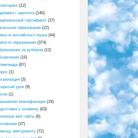
ониторинг
(12)
адбавка / зарплата
(146)
ациональный сертификат
(37)
ачальное образование
(22)
овости английского языка
(44)
овости образования
(374)
бразование за рубежом
(12)
бъявление
(16)
лимпиада
(87)
прос
(1)
рганизация
(3)
ткрытый урок
(9)
есни
(1)
овышение квалификации
(19)
одготовка к экзамену
(63)
олезные веб сайты
(6)
оложение
(37)
омощь абитуриенту
(72)