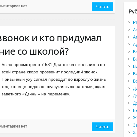
мментариев нет
Читать
Ру
P
А
звонок и кто придумал
А
А
ние со школой?
Б
В
Было просмотрено 7 531 Для тысяч школьников по
В
всей стране скоро прозвенит последний звонок.
В
Привычный уху сигнал проводит во взрослую жизнь
В
тех, кто еще недавно, шушукаясь за партами, ждал
Д
заветного «Дзинь!» на переменку.
Д
Д
Е
Ж
З
мментариев нет
Читать
З