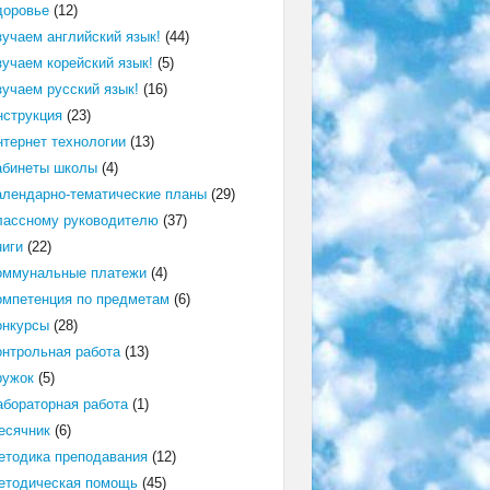
доровье
(12)
зучаем английский язык!
(44)
зучаем корейский язык!
(5)
зучаем русский язык!
(16)
нструкция
(23)
нтернет технологии
(13)
абинеты школы
(4)
алендарно-тематические планы
(29)
лассному руководителю
(37)
ниги
(22)
оммунальные платежи
(4)
омпетенция по предметам
(6)
онкурсы
(28)
онтрольная работа
(13)
ружок
(5)
абораторная работа
(1)
есячник
(6)
етодика преподавания
(12)
етодическая помощь
(45)