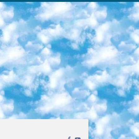
ека открытого доступа. Каталог площадки регулярно обрастает текстами статей из различных научных изданий. Сгруппированные по журналам и рубрикам публикации можно читать онлайн или скачивать целиком в PDF-формате. Проект нацелен на популяризацию науки за счёт открытого доступа к качественной информации. 6. «ПостНаука» На этом ресурсе публикуют подборки видеолекций, составленные экспертами из разных отраслей и объединённые общими темами. Среди них, к примеру, есть серии «Биоинформатика и геномика», «Культура средневековой Скандинавии» и Cinema Studies о теории кино. Каждая подборка лекций — логически связанная история, рассказанная экспертом от первого лица. Кроме того, на сайте появляются научно-образовательные статьи и тесты на разные темы. 7. «Newочём» Команда проекта «Newочём» отбирает самые интересные тексты из англоязычных СМИ и переводит те из них, за которые голосуют участники сообщества «ВКонтакте». По большей части это научно-популярные статьи. Редакторы придумывают лишь заголовки, в остальном содержание переводов соответствует оригиналам. Полные тексты можно читать прямо в социальной сети. 8. InternetUrok Онлайн-база материалов по основным дисциплинам школьной программы. Информация на сайте структурирована по классам, предметам и темам (урокам). Каждый урок состоит из видеолекций и конспектов. Есть также интерактивные тренажёры и тесты для закрепления пройденного материала. Даже если вы давно окончили школу, возможность повторить программу старших классов всегда может пригодиться. 9. Edutainme Ещё один ресурс об образовании. В отличие от Newtonew, как мне кажется, Edutainme больше ориентируется на представителей индустрии: педагогов, предпринимателей, разработчиков образовательных проектов. Но и любой, кто просто стремится к саморазвитию, найдёт на сайте много полезного и интересного для себя. Например, информацию о новых курсах и образовательных сервисах. 10. Newtonew Онлайн-медиа об образовании и обучении в широком смысле. Авторы Newtonew пишут об инструментах, заведениях, тактиках и стратегиях, которые помогают учить других и получать новые знания самостоятельно. На этой площадке вы найдёте новости, обзоры, аналитические мат