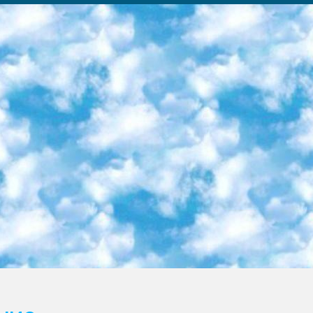
ка образовательный центр (Худайкулов Ш.) итоговый государственный аттестационный экзамен ориентирован на творческое и логическое мышление при подготовке базы материалов учитывать введение заданий. 5. Следует отметить, что: сертификат государственного образца о знании общеобразовательного предмета и как минимум национальный уровень B1 по предметам на иностранных языках, указанным в Приложении 2. или международно признанный сертификат эквивалентного уровня студенты, изучающие определенный предмет, освобождаются от экзамена; по соответствующим предметам запланирована итоговая государственная аттестация за день до дня, путем жеребьевки Рабочей группой (в письменной форме по предметам, проводимым в форме) из числа сформированных вариантов выбрано 2 варианта; 2 выбранных варианта экзамена анонсированы на официальном сайте министерства и все выпускники по всей стране на основе этих вариантов проводит итоговую государственную аттестацию. 6. Государственное образование учащихся средних общеобразовательных учреждений. знания в соответствии с квалификационными требованиями, которые необходимо приобрести на основании стандартов итоговый (выпускной) контроль для 9 и 11 классов в целях тестирования Экзамены (далее – экзамены) состоят из предметов, перечисленных в приложении 1. будет сделано. 7. Экзамены пройдут с 26 мая по 15 июня 2024 г. (кроме науки физического воспитания). 8. Физическая для учащихся 9 классов общесредних образовательных учреждений. Экзамены по предмету «Образование, квалификация медицина» 1-6 мая 2024 года. сотрудники перевести под присмотр (с отклонениями в физическом или умственном развитии) специализированная школа для детей, школы-интернаты и со сколиозом школы-интернаты санаторного типа для больных детей исключены). 9. Он был слепым, слабовидящим и имел нарушения опорно-двигательного аппарата. экзамены в специализированных школах и интернатах для детей должны проводиться исходя из требований, предъявляемых к общеобразовательным учреждениям (физкультура кроме науки). 10. Специализированная школа для глухих и слабослышащих детей. и экзамены в интернатах и быть реализован в виде письменного теста по математике. 11. Специальность для умственно отсталых детей. Для 9 класса Родной язык и литературное письмо Государственный язык (язык обучения – узбекский). для неклассов) написано Математическое письмо Письменная/устная история Узбекистана Физическое воспитание практично Итоговый контроль Для 11 класса Написание родного языка и литературы (эссе) Математическое письмо Узбекский язык (обучение на узбекском языке) не посещающее общее среднее образование для учреждений)/Образовательное учреждение выбор письменный и устный Иностранный язык письменный/устный Письменная/устная история Узбекистана *По выбору студента:  Химия  Физика  Основы государственного права  География 10 бесплатных образовательных ресурсов - Мы составили подборку онлайн-проектов с интерактивными упражнениями, видеолекциями и статьями. Они помогут вам обрести новые и освежить старые знания бесплатно. 1. «ИНТУИТ» Старейшая образовательная площадка Рунета. Здесь вы найдёте сотни текстовых и видеокурсов на десятки различных тем — от программирования до психологии. Многие курсы подготовлены российскими университетами и крупными международными компаниями вроде Intel и Microsoft. Самостоятельное обучение бесплатное, но желающие могут оплатить услуги персональных наставников. 2. «Смартия» знакомит с актуальными профессиями и подсказывает, как им обучаться. Выбрав заинтересовавшую вас специальность — SMM-специалист, фотограф, веб-дизайнер или другую, — увидите список необходимых для неё умений. Чтобы вы могли освоить их самостоятельно, для каждого умения площадка отображает подборку ссылок на учебные материалы. Хотя «Смартия» ориентируется на русскоязычную аудиторию, часть контента всё же доступна только на английском. 3. «Лекторий Физтеха» Проект Московского физико-технического института (Физтеха). С его помощью вы можете смотреть онлайн серии лекций, записанные на видео в этом вузе. В числе доступных предметов — физика, биология, химия, информационные технологии и другие. К некоторым лекциям администрация ресурса прилагает готовые конспекты, которые можно скачивать в PDF-формате. 4. ITMOcourses Онлайн-площадка Санкт-Петербургского национального исследовательского университета информационных технологий, механики и оптики (ИТМО). Ресурс предоставляет свободный доступ к курсам, разработанным в этом вузе. Каталог материалов разбит на четыре категории: «Оптические системы и технологии», «Приборостроение и робототехника», «Информационные технологии» и «Биотехнологии». Курсы состоят из видеолекций, интерактивных демонстраций и заданий. 5. «КиберЛенинка» Электронная научная библиот