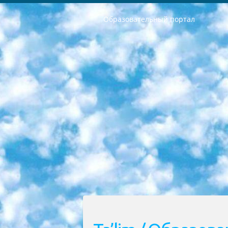
Образовательный портал
РЕСПУБЛИКА УЗБЕКИСТАН МИНИСТРЕРСТВО ДОШКОЛЬНОГО И ШКОЛЬНОГО ОБРАЗОВАНИЯ КОМАНДА в общеобразовательных учреждениях в 2023-2024 учебном году организация и проведение итоговой государственной аттестации обучающихся о Министра дошкольного и школьного образования Республики Узбекистан от 4 марта 2008 года (постановлением Минюста от 20 марта 2008 года № 1778 государственной регистрации) «Итоговое состояние учащихся общего среднего образования на основании положения об утверждении положения об аттестации общего среднего образования выпускной экзамен студентов в образовательных учреждениях в 2023-2024 учебном году В целях организации и прохождения аттестации приказываю: 1. Следующее: перечень предметов, по которым будет проводиться итоговая государственная аттестация и экзамен формы перевода согласно приложению 1; сертификаты международного образца, оценивающие уровень владения иностранными языками перечень согласно приложению 2; 2. Педагогический при специализированных образовательных учреждениях. научно-практический центр квалификации и международной оценки (Д.Давидова) 2024 г. До 25 марта: задания по предметам, по которым будет проводиться итоговая аттестация разработка и утверждение технических условий; итоговая аттестация на основании разработанного предметного задания разработка вопросов по предметам (устно и письменно), экзамен передача; общеобразовательные средние школы и специальные учебные заведения учащиеся выпускных классов школ и интернатов в агентской системе подготовка базы данных экзаменационных материалов и критериев оценки; перевод базы экзаменационных материалов на все языки обучения подать в Республиканский образовательный центр для изготовления; варианты экзаменов на основе разработанных контрольных материалов пусть будут поставлены задачи формирования. 3. Республиканский образовательный центр (Ш.Худайкулов) до 5 апреля 2024 года. до: база данных предоставленных экзаменационных материалов на все языки обучения перевод и экспертиза; для слепых, слабовидящих, глухих, слабослышащих и умственно отсталых детей учащиеся выпускных классов специализированных школ и школ-интернатов база данных экзаменационных материалов на всех преподаваемых языках подготовка критериев оценки; специализированные школы для умственно отсталых детей и технологии для учащихся выпускных классов школ-интернатов разработка соответствующих рекомендаций и критериев проведения ЕГЭ по естествознанию давать задания. 4. Педагогический при специализированных образовательных учреждениях. Научно-практический центр навыков и международной оценки (Д.Давидова), Республи