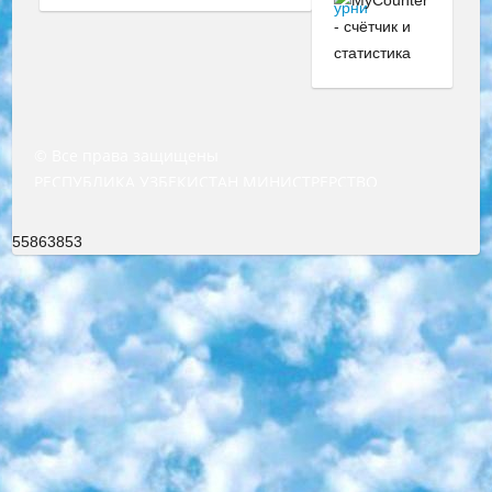
© Все права защищены
РЕСПУБЛИКА УЗБЕКИСТАН МИНИСТРЕРСТВО ДОШКОЛЬНОГО И ШКОЛЬНОГО ОБРАЗОВАНИЯ КОМАНДА в общеобразовательных учреждениях в 2023-2024 учебном году организация и проведение итоговой государственной аттестации обучающихся о Министра дошкольного и школьного образования Республики Узбекистан от 4 марта 2008 года (постановлением Минюста от 20 марта 2008 года № 1778 государственной регистрации) «Итоговое состояние учащихся общего среднего образования на основании положения об утверждении положения об аттестации общего среднего образования выпускной экзамен студентов в образовательных учреждениях в 2023-2024 учебном году В целях организации и прохождения аттестации приказываю: 1. Следующее: перечень предметов, по которым будет проводиться итоговая государственная аттестация и экзамен формы перевода согласно приложению 1; сертификаты международного образца, оценивающие уровень владения иностранными языками перечень согласно приложению 2; 2. Педагогический при специализированных образовательных учреждениях. научно-практический центр квалификации и международной оценки (Д.Давидова) 2024 г. До 25 марта: задания по предметам, по которым будет проводиться итоговая аттестация разработка и утверждение технических условий; итоговая аттестация на основании разработанного предметного задания разработка вопросов по предметам (устно и письменно), экзамен передача; общеобразовательные средние школы и специальные учебные заведения учащиеся выпускных классов школ и интернатов в агентской системе подготовка базы данных экзаменационных материалов и критериев оценки; перевод базы экзаменационных материалов на все языки обучения подать в Республиканский образовательный центр для изготовления; варианты экзаменов на основе разработанных контрольных материалов пусть будут поставлены задачи формирования. 3. Республиканский образовательный центр (Ш.Худайкулов) до 5 апреля 2024 года. до: база данных предоставленных экзаменационных материалов на все языки обучения перевод и экспертиза; для слепых, слабовидящих, глухих, слабослышащих и умственно отсталых детей учащиеся выпускных классов специализированных школ и школ-интернатов база данных экзаменационных материалов на всех преподаваемых языках подготовка критериев оценки; специализированные школы для умственно отсталых детей и технологии для учащихся выпускных классов школ-интернатов разработка соответствующих рекомендаций и критериев проведения ЕГЭ по естествознанию давать задания. 4. Педагогический при специализированных образовательных учреждениях. Научно-практический центр навыков и международной оценки (Д.Давидова), Республика образовательный центр (Худайкулов Ш.) итоговый государственный аттестационный экзамен ориентирован на творческое и логическое мышление при подготовке базы материалов учитывать введение заданий. 5. Следует отметить, что: сертификат государственного образца о знании общеобразовательного предмета и как минимум национальный уровень B1 по предметам на иностранных языках, указанным в Приложении 2. или международно признанный сертификат эквивалентного уровня студенты, изучающие определенный предмет, освобождаются от экзамена; по соответствующим предметам запланирована итоговая государственная аттестация за день до дня, путем жеребьевки Рабочей группой (в письменной форме по предметам, проводимым в форме) из числа сформированных вариантов выбрано 2 варианта; 2 выбранных варианта экзамена анонсированы на официальном сайте министерства и все выпускники по всей стране на основе этих вариантов проводит итоговую государственную аттестацию. 6. Государственное образование учащихся средних общеобразовательных учреждений. знания в соответствии с квалификационными требованиями, которые необходимо приобрести на основании стандартов итоговый (выпускной) контроль для 9 и 11 классов в целях тестирования Экзамены (далее – экзамены) состоят из предметов, перечисленных в приложении 1. будет сделано. 7. Экзамены пройдут с 26 мая по 15 июня 2024 г. (кроме науки физического воспитания). 8. Физическая для учащихся 9 классов общесредних образовательных учреждений. Экзамены по предмету «Образование, квалификация медицина» 1-6 мая 2024 года. сотрудники перевести под присмотр (с отклонениями в физическом или умственном развитии) специализированная школа для детей, школы-интернаты и со сколиозом школы-интернаты санаторного типа для больных детей исключены). 9. Он был слепым, слабовидящим и имел нарушения опорно-двигательного аппарата. экзамены в специализированных школах и интернатах для детей должны проводиться исходя из требований, предъявляемых к общеобразовательным учреждениям (физкультура кроме науки). 10. Специализированная школа для глухих и слабослышащих детей. и экзамены в интернатах и быть реализован в виде письменного теста по математике. 11. Специальность для умственно отсталых детей. Для 9 класса Родной язык и литературное письмо Государственный язык (язык обучения – узбекский). для неклассов) написано Математическое письмо Письменная/устная история Узбекистана Физическое воспитание практично Итоговый контроль Для 11 класса Написание родного языка и литературы (эссе) Математическое письмо Узбекский язык (обучение на узбекском языке) не посещающее общее среднее образование для учреждений)/Образовательное учреждение выбор письменный и устный Иностранный язык письменный/устный Письменная/устная история Узбекистана *По выбору студента:  Химия  Физика  Основы государственного права  География 10 бесплатных образовательных ресурсов - Мы составили подборку онлайн-проектов с интерактивными упражнениями, видеолекциями и статьями. Они помогут вам обрести новые и освежить старые знания бесплатно. 1. «ИНТУИТ» Старейшая образовательная площадка Рунета. Здесь вы найдёте сотни текстовых и видеокурсов на десятки различных тем — от программирования до психологии. Многие курсы подготовлены российскими университетами и крупными международными компаниями вроде Intel и Microsoft. Самостоятельное обучение бесплатное, но желающие могут оплатить услуги персональных наставников. 2. «Смартия» знакомит с актуальными профессиями и подсказывает, как им обучаться. Выбрав заинтересовавшую вас специальность — SMM-специалист, фотограф, веб-дизайнер или другую, — увидите список необходимых для неё умений. Чтобы вы могли освоить их самостоятельно, для каждого умения площадка отображает подборку ссылок на учебные материалы. Хотя «Смартия» ориентируется на русскоязычную аудиторию, часть контента всё же доступна только на английском. 3. «Лекторий Физтеха» Проект Московского физико-технического института (Физтеха). С его помощью вы можете смотреть онлайн серии лекций, записанные на видео в этом вузе. В числе доступных предметов — физика, биология, химия, информационные технологии и другие. К некоторым лекциям администрация ресурса прилагает готовые конспекты, которые можно скачивать в PDF-формате. 4. ITMOcourses Онлайн-площадка Санкт-Петербургского национального исследовательского университета информационных технологий, механики и оптики (ИТМО). Ресурс предоставляет свободный доступ к курсам, разработанным в этом вузе. Каталог материалов разбит на четыре категории: «Оптические системы и технологии», «Приборостроение и робототехника», «Информационные технологии» и «Биотехнологии». Курсы состоят из видеолекций, интерактивных демонстраций и заданий. 5. «КиберЛенинка» Электронная научная библиотека открытого доступа. Каталог площадки регулярно обрастает текстами статей из различных научных изданий. Сгруппированные по журналам и рубрикам публикации можно читать онлайн или скачивать целиком в PDF-формате. Проект нацелен на популяризацию науки за счёт открытого доступа к качественной информации. 6. «ПостНаука» На этом ресурсе публикуют подборки видеолекций, составленные экспертами из разных отраслей и объединённые общими темами. Среди них, к примеру, есть серии «Биоинформатика и геномика», «Культура средневековой Скандинавии» и Cinema Studies о теории кино. Каждая подборка лекций — логически связанная история, рассказанная экспертом от первого лица. Кроме того, на сайте появляются научно-образовательные статьи и тесты на разные темы. 7. «Newочём» Команда проекта «Newочём» отбирает самые интересные тексты из англоязычных СМИ и переводит те из них, за которые голосуют участники сообщества «ВКонтакте». По большей части это научно-популярные статьи. Редакторы придумывают лишь заголовки, в остальном содержание переводов соответствует оригиналам. Полные тексты можно читать прямо в социальной сети. 8. InternetUrok Онлайн-база материалов по основным дисциплинам школьной программы. Информация на сайте структурирована по классам, предметам и темам (урокам). Каждый урок состоит из видеолекций и конспектов. Есть также интерактивные тренажёры и тесты для закрепления пройденного материала. Даже если вы давно окончили школу, возможность повторить программу старших классов всегда может пригодиться. 9. Edutainme Ещё один ресурс об образовании. В отличие от Newtonew, как мне кажется, Edutainme больше ориентируется на представителей индустрии: педагогов, предпринимателей, разработчиков образовательных проектов. Но и любой, кто просто стремится к саморазвитию, найдёт на сайте много полезного и интересного для себя. Например, информацию о новых курсах и образовательных сервисах. 10. Newtonew Онлайн-медиа об образовании и обучении в широком смысле. Авторы Newtonew пишут об инструментах, заведениях, тактиках и стратегиях, которые помогают учить других и получать новые знания самостоятельно. На этой площадке вы найдёте новости, обзоры, аналитические мате
55863853