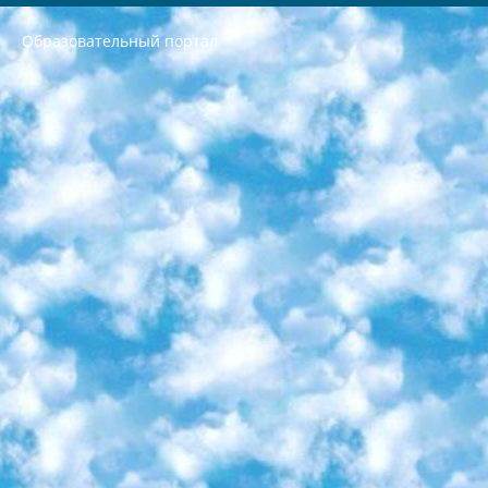
Образовательный портал
РЕСПУБЛИКА УЗБЕКИСТАН МИНИСТРЕРСТВО ДОШКОЛЬНОГО И ШКОЛЬНОГО ОБРАЗОВАНИЯ КОМАНДА в общеобразовательных учреждениях в 2023-2024 учебном году организация и проведение итоговой государственной аттестации обучающихся о Министра дошкольного и школьного образования Республики Узбекистан от 4 марта 2008 года (постановлением Минюста от 20 марта 2008 года № 1778 государственной регистрации) «Итоговое состояние учащихся общего среднего образования на основании положения об утверждении положения об аттестации общего среднего образования выпускной экзамен студентов в образовательных учреждениях в 2023-2024 учебном году В целях организации и прохождения аттестации приказываю: 1. Следующее: перечень предметов, по которым будет проводиться итоговая государственная аттестация и экзамен формы перевода согласно приложению 1; сертификаты международного образца, оценивающие уровень владения иностранными языками перечень согласно приложению 2; 2. Педагогический при специализированных образовательных учреждениях. научно-практический центр квалификации и международной оценки (Д.Давидова) 2024 г. До 25 марта: задания по предметам, по которым будет проводиться итоговая аттестация разработка и утверждение технических условий; итоговая аттестация на основании разработанного предметного задания разработка вопросов по предметам (устно и письменно), экзамен передача; общеобразовательные средние школы и специальные учебные заведения учащиеся выпускных классов школ и интернатов в агентской системе подготовка базы данных экзаменационных материалов и критериев оценки; перевод базы экзаменационных материалов на все языки обучения подать в Республиканский образовательный центр для изготовления; варианты экзаменов на основе разработанных контрольных материалов пусть будут поставлены задачи формирования. 3. Республиканский образовательный центр (Ш.Худайкулов) до 5 апреля 2024 года. до: база данных предоставленных экзаменационных материалов на все языки обучения перевод и экспертиза; для слепых, слабовидящих, глухих, слабослышащих и умственно отсталых детей учащиеся выпускных классов специализированных школ и школ-интернатов база данных экзаменационных материалов на всех преподаваемых языках подготовка критериев оценки; специализированные школы для умственно отсталых детей и технологии для учащихся выпускных классов школ-интернатов разработка соответствующих рекомендаций и критериев проведения ЕГЭ по естествознанию давать задания. 4. Педагогический при специализированных образовательных учреждениях. Научно-практический центр навыков и международной оценки (Д.Давидова), Республика образовательный центр (Худайкулов Ш.) итоговый государственный аттестационный экзамен ориентирован на творческое и логическое мышление при подготовке базы материалов учитывать введение заданий. 5. Следует отметить, что: сертификат государственного образца о знании общеобразовательного предмета и как минимум национальный уровень B1 по предметам на иностранных языках, указанным в Приложении 2. или международно признанный сертификат эквивалентного уровня студенты, изучающие определенный предмет, освобождаются от экзамена; по соответствующим предметам запланирована итоговая государственная аттестация за день до дня, путем жеребьевки Рабочей группой (в письменной форме по предметам, проводимым в форме) из числа сформированных вариантов выбрано 2 варианта; 2 выбранных варианта экзамена анонсированы на официальном сайте министерства и все выпускники по всей стране на основе этих вариантов проводит итоговую государственную аттестацию. 6. Государственное образование учащихся средних общеобразовательных учреждений. знания в соответствии с квалификационными требованиями, которые необходимо приобрести на основании стандартов итоговый (выпускной) контроль для 9 и 11 классов в целях тестирования Экзамены (далее – экзамены) состоят из предметов, перечисленных в приложении 1. будет сделано. 7. Экзамены пройдут с 26 мая по 15 июня 2024 г. (кроме науки физического воспитания). 8. Физическая для учащихся 9 классов общесредних образовательных учреждений. Экзамены по предмету «Образование, квалификация медицина» 1-6 мая 2024 года. сотрудники перевести под присмотр (с отклонениями в физическом или умственном развитии) специализированная школа для детей, школы-интернаты и со сколиозом школы-интернаты санаторного типа для больных детей исключены). 9. Он был слепым, слабовидящим и имел нарушения опорно-двигательного аппарата. экзамены в специализированных школах и интернатах для детей должны проводиться исходя из требований, предъявляемых к общеобразовательным учреждениям (физкультура кроме науки). 10. Специализированная школа для глухих и слабослышащих детей. и экзамены в интернатах и быть реализован в виде письменного теста по математике. 11. Специальность для умственно отсталых детей. Для 9 класса Родной язык и литературное письмо Государственный язык (язык обучения – узбекский). для неклассов) написано Математическое письмо Письменная/устная история Узбекистана Физическое воспитание практично Итоговый контроль Для 11 класса Написание родного языка и литературы (эссе) Математическое письмо Узбекский язык (обучение на узбекском языке) не посещающее общее среднее образование для учреждений)/Образовательное учреждение выбор письменный и устный Иностранный язык письменный/устный Письменная/устная история Узбекистана *По выбору студента:  Химия  Физика  Основы государственного права  География 10 бесплатных образовательных ресурсов - Мы составили подборку онлайн-проектов с интерактивными упражнениями, видеолекциями и статьями. Они помогут вам обрести новые и освежить старые знания бесплатно. 1. «ИНТУИТ» Старейшая образовательная площадка Рунета. Здесь вы найдёте сотни текстовых и видеокурсов на десятки различных тем — от программирования до психологии. Многие курсы подготовлены российскими университетами и крупными международными компаниями вроде Intel и Microsoft. Самостоятельное обучение бесплатное, но желающие могут оплатить услуги персональных наставников. 2. «Смартия» знакомит с актуальными профессиями и подсказывает, как им обучаться. Выбрав заинтересовавшую вас специальность — SMM-специалист, фотограф, веб-дизайнер или другую, — увидите список необходимых для неё умений. Чтобы вы могли освоить их самостоятельно, для каждого умения площадка отображает подборку ссылок на учебные материалы. Хотя «Смартия» ориентируется на русскоязычную аудиторию, часть контента всё же доступна только на английском. 3. «Лекторий Физтеха» Проект Московского физико-технического института (Физтеха). С его помощью вы можете смотреть онлайн серии лекций, записанные на видео в этом вузе. В числе доступных предметов — физика, биология, химия, информационные технологии и другие. К некоторым лекциям администрация ресурса прилагает готовые конспекты, которые можно скачивать в PDF-формате. 4. ITMOcourses Онлайн-площадка Санкт-Петербургского национального исследовательского университета информационных технологий, механики и оптики (ИТМО). Ресурс предоставляет свободный доступ к курсам, разработанным в этом вузе. Каталог материалов разбит на четыре категории: «Оптические системы и технологии», «Приборостроение и робототехника», «Информационные технологии» и «Биотехнологии». Курсы состоят из видеолекций, интерактивных демонстраций и заданий. 5. «КиберЛенинка» Электронная научная библиотека открытого доступа. Каталог площадки регулярно обрастает текстами статей из различных научных изданий. Сгруппированные по журналам и рубрикам публикации можно читать онлайн или скачивать целиком в PDF-формате. Проект нацелен на популяризацию науки за счёт открытого доступа к качественной информации. 6. «ПостНаука» На этом ресурсе публикуют подборки видеолекций, составленные экспертами из разных отраслей и объединённые общими темами. Среди них, к примеру, есть серии «Биоинформатика и геномика», «Культура средневековой Скандинавии» и Cinema Studies о теории кино. Каждая подборка лекций — логически связанная история, рассказанная экспертом от первого лица. Кроме того, на сайте появляются научно-образовательные статьи и тесты на разные темы. 7. «Newочём» Команда проекта «Newочём» отбирает самые интересные тексты из англоязычных СМИ и переводит те из них, за которые голосуют участники сообщества «ВКонтакте». По большей части это научно-популярные статьи. Редакторы придумывают лишь заголовки, в остальном содержание переводов соответствует оригиналам. Полные тексты можно читать прямо в социальной сети. 8. InternetUrok Онлайн-база материалов по основным дисциплинам школьной программы. Информация на сайте структурирована по классам, предметам и темам (урокам). Каждый урок состоит из видеолекций и конспектов. Есть также интерактивные тренажёры и тесты для закрепления пройденного материала. Даже если вы давно окончили школу, возможность повторить программу старших классов всегда может пригодиться. 9. Edutainme Ещё один ресурс об образовании. В отличие от Newtonew, как мне кажется, Edutainme больше ориентируется на представителей индустрии: педагогов, предпринимателей, разработчиков образовательных проектов. Но и любой, кто просто стремится к саморазвитию, найдёт на сайте много полезного и интересного для себя. Например, информацию о новых курсах и образовательных сервисах. 10. Newtonew Онлайн-медиа об образовании и обучении в широком смысле. Авторы Newtonew пишут об инструментах, заведениях, тактиках и стратегиях, которые помогают учить других и получать новые знания самостоятельно. На этой площадке вы найдёте новости, обзоры, аналитические мат