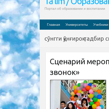
Ta’lim / Образов
Портал об образовании и воспитании
Главная
Университеты
Учебники
сўнгги қўнғироқ тадбир
Сценарий меро
звонок»