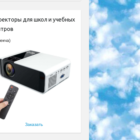
оекторы для школ и учебных
нтров
екча)
Заказать