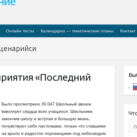
ание
Онлайн тесты
Календарно — тематические планы
Контакт
 сценарийси
приятия «Последний
Вы
Было просмотрено 35 047 Школьный звонок
взволнует сердца всех учащихся. Школьники,
Что
закончив школу и вступая в большую жизнь,
Пои
почувствуют себя ласточками, только что ставшими
на крыло и радостно порхающими под небосводом.