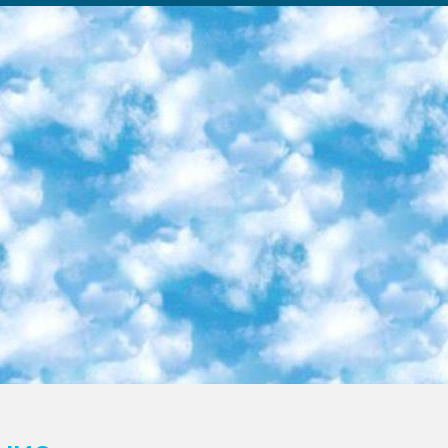
ка образовательный центр (Худайкулов Ш.) итоговый государственный аттестационный экзамен ориентирован на творческое и логическое мышление при подготовке базы материалов учитывать введение заданий. 5. Следует отметить, что: сертификат государственного образца о знании общеобразовательного предмета и как минимум национальный уровень B1 по предметам на иностранных языках, указанным в Приложении 2. или международно признанный сертификат эквивалентного уровня студенты, изучающие определенный предмет, освобождаются от экзамена; по соответствующим предметам запланирована итоговая государственная аттестация за день до дня, путем жеребьевки Рабочей группой (в письменной форме по предметам, проводимым в форме) из числа сформированных вариантов выбрано 2 варианта; 2 выбранных варианта экзамена анонсированы на официальном сайте министерства и все выпускники по всей стране на основе этих вариантов проводит итоговую государственную аттестацию. 6. Государственное образование учащихся средних общеобразовательных учреждений. знания в соответствии с квалификационными требованиями, которые необходимо приобрести на основании стандартов итоговый (выпускной) контроль для 9 и 11 классов в целях тестирования Экзамены (далее – экзамены) состоят из предметов, перечисленных в приложении 1. будет сделано. 7. Экзамены пройдут с 26 мая по 15 июня 2024 г. (кроме науки физического воспитания). 8. Физическая для учащихся 9 классов общесредних образовательных учреждений. Экзамены по предмету «Образование, квалификация медицина» 1-6 мая 2024 года. сотрудники перевести под присмотр (с отклонениями в физическом или умственном развитии) специализированная школа для детей, школы-интернаты и со сколиозом школы-интернаты санаторного типа для больных детей исключены). 9. Он был слепым, слабовидящим и имел нарушения опорно-двигательного аппарата. экзамены в специализированных школах и интернатах для детей должны проводиться исходя из требований, предъявляемых к общеобразовательным учреждениям (физкультура кроме науки). 10. Специализированная школа для глухих и слабослышащих детей. и экзамены в интернатах и быть реализован в виде письменного теста по математике. 11. Специальность для умственно отсталых детей. Для 9 класса Родной язык и литературное письмо Государственный язык (язык обучения – узбекский). для неклассов) написано Математическое письмо Письменная/устная история Узбекистана Физическое воспитание практично Итоговый контроль Для 11 класса Написание родного языка и литературы (эссе) Математическое письмо Узбекский язык (обучение на узбекском языке) не посещающее общее среднее образование для учреждений)/Образовательное учреждение выбор письменный и устный Иностранный язык письменный/устный Письменная/устная история Узбекистана *По выбору студента:  Химия  Физика  Основы государственного права  География 10 бесплатных образовательных ресурсов - Мы составили подборку онлайн-проектов с интерактивными упражнениями, видеолекциями и статьями. Они помогут вам обрести новые и освежить старые знания бесплатно. 1. «ИНТУИТ» Старейшая образовательная площадка Рунета. Здесь вы найдёте сотни текстовых и видеокурсов на десятки различных тем — от программирования до психологии. Многие курсы подготовлены российскими университетами и крупными международными компаниями вроде Intel и Microsoft. Самостоятельное обучение бесплатное, но желающие могут оплатить услуги персональных наставников. 2. «Смартия» знакомит с актуальными профессиями и подсказывает, как им обучаться. Выбрав заинтересовавшую вас специальность — SMM-специалист, фотограф, веб-дизайнер или другую, — увидите список необходимых для неё умений. Чтобы вы могли освоить их самостоятельно, для каждого умения площадка отображает подборку ссылок на учебные материалы. Хотя «Смартия» ориентируется на русскоязычную аудиторию, часть контента всё же доступна только на английском. 3. «Лекторий Физтеха» Проект Московского физико-технического института (Физтеха). С его помощью вы можете смотреть онлайн серии лекций, записанные на видео в этом вузе. В числе доступных предметов — физика, биология, химия, информационные технологии и другие. К некоторым лекциям администрация ресурса прилагает готовые конспекты, которые можно скачивать в PDF-формате. 4. ITMOcourses Онлайн-площадка Санкт-Петербургского национального исследовательского университета информационных технологий, механики и оптики (ИТМО). Ресурс предоставляет свободный доступ к курсам, разработанным в этом вузе. Каталог материалов разбит на четыре категории: «Оптические системы и технологии», «Приборостроение и робототехника», «Информационные технологии» и «Биотехнологии». Курсы состоят из видеолекций, интерактивных демонстраций и заданий. 5. «КиберЛенинка» Электронная научная библиот