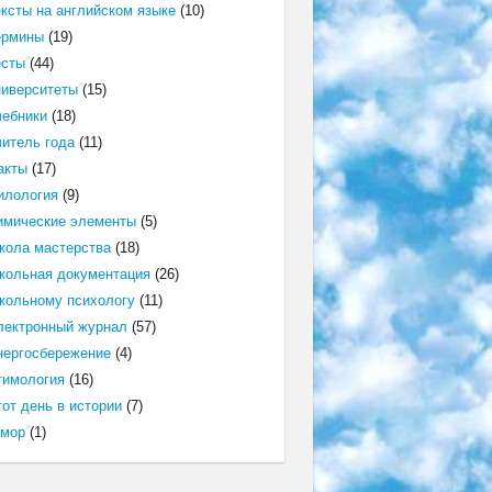
ексты на английском языке
(10)
ермины
(19)
есты
(44)
ниверситеты
(15)
чебники
(18)
читель года
(11)
акты
(17)
илология
(9)
имические элементы
(5)
кола мастерства
(18)
кольная документация
(26)
кольному психологу
(11)
лектронный журнал
(57)
нергосбережение
(4)
тимология
(16)
от день в истории
(7)
мор
(1)