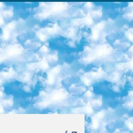
ека открытого доступа. Каталог площадки регулярно обрастает текстами статей из различных научных изданий. Сгруппированные по журналам и рубрикам публикации можно читать онлайн или скачивать целиком в PDF-формате. Проект нацелен на популяризацию науки за счёт открытого доступа к качественной информации. 6. «ПостНаука» На этом ресурсе публикуют подборки видеолекций, составленные экспертами из разных отраслей и объединённые общими темами. Среди них, к примеру, есть серии «Биоинформатика и геномика», «Культура средневековой Скандинавии» и Cinema Studies о теории кино. Каждая подборка лекций — логически связанная история, рассказанная экспертом от первого лица. Кроме того, на сайте появляются научно-образовательные статьи и тесты на разные темы. 7. «Newочём» Команда проекта «Newочём» отбирает самые интересные тексты из англоязычных СМИ и переводит те из них, за которые голосуют участники сообщества «ВКонтакте». По большей части это научно-популярные статьи. Редакторы придумывают лишь заголовки, в остальном содержание переводов соответствует оригиналам. Полные тексты можно читать прямо в социальной сети. 8. InternetUrok Онлайн-база материалов по основным дисциплинам школьной программы. Информация на сайте структурирована по классам, предметам и темам (урокам). Каждый урок состоит из видеолекций и конспектов. Есть также интерактивные тренажёры и тесты для закрепления пройденного материала. Даже если вы давно окончили школу, возможность повторить программу старших классов всегда может пригодиться. 9. Edutainme Ещё один ресурс об образовании. В отличие от Newtonew, как мне кажется, Edutainme больше ориентируется на представителей индустрии: педагогов, предпринимателей, разработчиков образовательных проектов. Но и любой, кто просто стремится к саморазвитию, найдёт на сайте много полезного и интересного для себя. Например, информацию о новых курсах и образовательных сервисах. 10. Newtonew Онлайн-медиа об образовании и обучении в широком смысле. Авторы Newtonew пишут об инструментах, заведениях, тактиках и стратегиях, которые помогают учить других и получать новые знания самостоятельно. На этой площадке вы найдёте новости, обзоры, аналитические мат