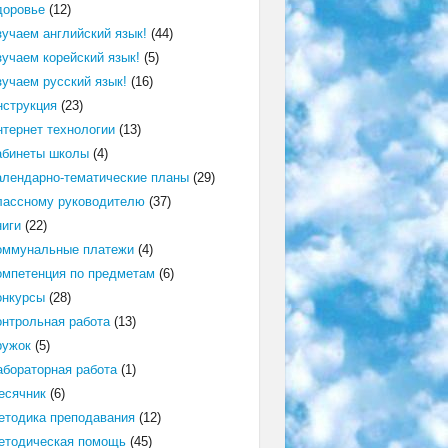
доровье
(12)
зучаем английский язык!
(44)
зучаем корейский язык!
(5)
зучаем русский язык!
(16)
нструкция
(23)
нтернет технологии
(13)
абинеты школы
(4)
алендарно-тематические планы
(29)
лассному руководителю
(37)
ниги
(22)
оммунальные платежи
(4)
омпетенция по предметам
(6)
онкурсы
(28)
онтрольная работа
(13)
ружок
(5)
абораторная работа
(1)
есячник
(6)
етодика преподавания
(12)
етодическая помощь
(45)