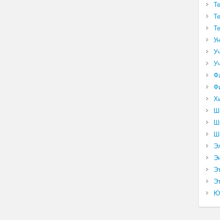
Т
Т
Т
У
У
У
Ф
Ф
Х
Ш
Ш
Ш
Э
Э
Э
Эт
Ю