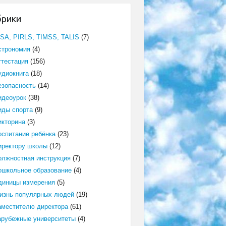
брики
ISA, PIRLS, TIMSS, TALIS
(7)
строномия
(4)
ттестация
(156)
удиокнига
(18)
езопасность
(14)
идеоурок
(38)
иды спорта
(9)
икторина
(3)
оспитание ребёнка
(23)
иректору школы
(12)
олжностная инструкция
(7)
ошкольное образование
(4)
диницы измерения
(5)
изнь популярных людей
(19)
аместителю директора
(61)
арубежные университеты
(4)