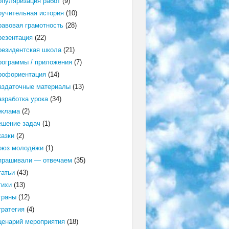
опуляризация работ
(9)
оучительная история
(10)
равовая грамотность
(28)
резентация
(22)
резидентская школа
(21)
рограммы / приложения
(7)
рофориентация
(14)
аздаточные материалы
(13)
азработка урока
(34)
еклама
(2)
ешение задач
(1)
казки
(2)
оюз молодёжи
(1)
прашивали — отвечаем
(35)
татьи
(43)
тихи
(13)
траны
(12)
тратегия
(4)
ценарий мероприятия
(18)