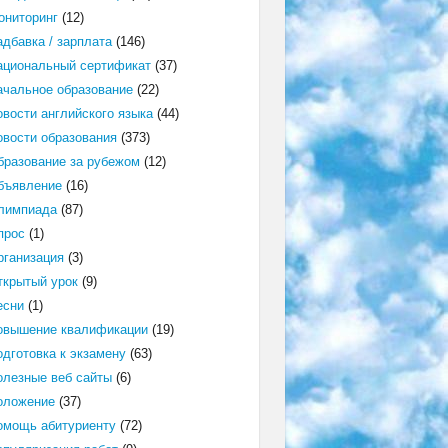
ониторинг
(12)
адбавка / зарплата
(146)
ациональный сертификат
(37)
ачальное образование
(22)
овости английского языка
(44)
овости образования
(373)
бразование за рубежом
(12)
бъявление
(16)
лимпиада
(87)
прос
(1)
рганизация
(3)
ткрытый урок
(9)
есни
(1)
овышение квалификации
(19)
одготовка к экзамену
(63)
олезные веб сайты
(6)
оложение
(37)
омощь абитуриенту
(72)