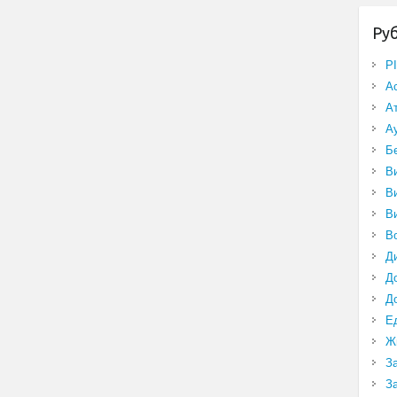
Ру
P
А
А
А
Б
В
В
В
В
Д
Д
Д
Е
Ж
З
З