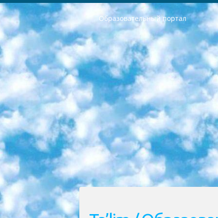
Образовательный портал
РЕСПУБЛИКА УЗБЕКИСТАН МИНИСТРЕРСТВО ДОШКОЛЬНОГО И ШКОЛЬНОГО ОБРАЗОВАНИЯ КОМАНДА в общеобразовательных учреждениях в 2023-2024 учебном году организация и проведение итоговой государственной аттестации обучающихся о Министра дошкольного и школьного образования Республики Узбекистан от 4 марта 2008 года (постановлением Минюста от 20 марта 2008 года № 1778 государственной регистрации) «Итоговое состояние учащихся общего среднего образования на основании положения об утверждении положения об аттестации общего среднего образования выпускной экзамен студентов в образовательных учреждениях в 2023-2024 учебном году В целях организации и прохождения аттестации приказываю: 1. Следующее: перечень предметов, по которым будет проводиться итоговая государственная аттестация и экзамен формы перевода согласно приложению 1; сертификаты международного образца, оценивающие уровень владения иностранными языками перечень согласно приложению 2; 2. Педагогический при специализированных образовательных учреждениях. научно-практический центр квалификации и международной оценки (Д.Давидова) 2024 г. До 25 марта: задания по предметам, по которым будет проводиться итоговая аттестация разработка и утверждение технических условий; итоговая аттестация на основании разработанного предметного задания разработка вопросов по предметам (устно и письменно), экзамен передача; общеобразовательные средние школы и специальные учебные заведения учащиеся выпускных классов школ и интернатов в агентской системе подготовка базы данных экзаменационных материалов и критериев оценки; перевод базы экзаменационных материалов на все языки обучения подать в Республиканский образовательный центр для изготовления; варианты экзаменов на основе разработанных контрольных материалов пусть будут поставлены задачи формирования. 3. Республиканский образовательный центр (Ш.Худайкулов) до 5 апреля 2024 года. до: база данных предоставленных экзаменационных материалов на все языки обучения перевод и экспертиза; для слепых, слабовидящих, глухих, слабослышащих и умственно отсталых детей учащиеся выпускных классов специализированных школ и школ-интернатов база данных экзаменационных материалов на всех преподаваемых языках подготовка критериев оценки; специализированные школы для умственно отсталых детей и технологии для учащихся выпускных классов школ-интернатов разработка соответствующих рекомендаций и критериев проведения ЕГЭ по естествознанию давать задания. 4. Педагогический при специализированных образовательных учреждениях. Научно-практический центр навыков и международной оценки (Д.Давидова), Республи