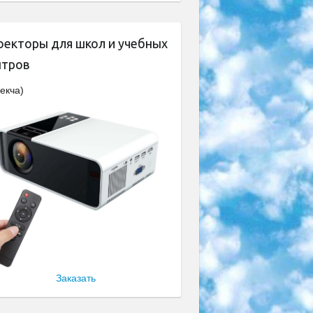
оекторы для школ и учебных
нтров
екча)
Заказать