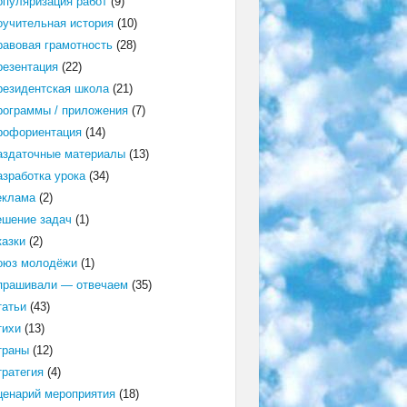
опуляризация работ
(9)
оучительная история
(10)
равовая грамотность
(28)
резентация
(22)
резидентская школа
(21)
рограммы / приложения
(7)
рофориентация
(14)
аздаточные материалы
(13)
азработка урока
(34)
еклама
(2)
ешение задач
(1)
казки
(2)
оюз молодёжи
(1)
прашивали — отвечаем
(35)
татьи
(43)
тихи
(13)
траны
(12)
тратегия
(4)
ценарий мероприятия
(18)