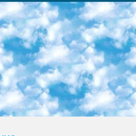
ка образовательный центр (Худайкулов Ш.) итоговый государственный аттестационный экзамен ориентирован на творческое и логическое мышление при подготовке базы материалов учитывать введение заданий. 5. Следует отметить, что: сертификат государственного образца о знании общеобразовательного предмета и как минимум национальный уровень B1 по предметам на иностранных языках, указанным в Приложении 2. или международно признанный сертификат эквивалентного уровня студенты, изучающие определенный предмет, освобождаются от экзамена; по соответствующим предметам запланирована итоговая государственная аттестация за день до дня, путем жеребьевки Рабочей группой (в письменной форме по предметам, проводимым в форме) из числа сформированных вариантов выбрано 2 варианта; 2 выбранных варианта экзамена анонсированы на официальном сайте министерства и все выпускники по всей стране на основе этих вариантов проводит итоговую государственную аттестацию. 6. Государственное образование учащихся средних общеобразовательных учреждений. знания в соответствии с квалификационными требованиями, которые необходимо приобрести на основании стандартов итоговый (выпускной) контроль для 9 и 11 классов в целях тестирования Экзамены (далее – экзамены) состоят из предметов, перечисленных в приложении 1. будет сделано. 7. Экзамены пройдут с 26 мая по 15 июня 2024 г. (кроме науки физического воспитания). 8. Физическая для учащихся 9 классов общесредних образовательных учреждений. Экзамены по предмету «Образование, квалификация медицина» 1-6 мая 2024 года. сотрудники перевести под присмотр (с отклонениями в физическом или умственном развитии) специализированная школа для детей, школы-интернаты и со сколиозом школы-интернаты санаторного типа для больных детей исключены). 9. Он был слепым, слабовидящим и имел нарушения опорно-двигательного аппарата. экзамены в специализированных школах и интернатах для детей должны проводиться исходя из требований, предъявляемых к общеобразовательным учреждениям (физкультура кроме науки). 10. Специализированная школа для глухих и слабослышащих детей. и экзамены в интернатах и быть реализован в виде письменного теста по математике. 11. Специальность для умственно отсталых детей. Для 9 класса Родной язык и литературное письмо Государственный язык (язык обучения – узбекский). для неклассов) написано Математическое письмо Письменная/устная история Узбекистана Физическое воспитание практично Итоговый контроль Для 11 класса Написание родного языка и литературы (эссе) Математическое письмо Узбекский язык (обучение на узбекском языке) не посещающее общее среднее образование для учреждений)/Образовательное учреждение выбор письменный и устный Иностранный язык письменный/устный Письменная/устная история Узбекистана *По выбору студента:  Химия  Физика  Основы государственного права  География 10 бесплатных образовательных ресурсов - Мы составили подборку онлайн-проектов с интерактивными упражнениями, видеолекциями и статьями. Они помогут вам обрести новые и освежить старые знания бесплатно. 1. «ИНТУИТ» Старейшая образовательная площадка Рунета. Здесь вы найдёте сотни текстовых и видеокурсов на десятки различных тем — от программирования до психологии. Многие курсы подготовлены российскими университетами и крупными международными компаниями вроде Intel и Microsoft. Самостоятельное обучение бесплатное, но желающие могут оплатить услуги персональных наставников. 2. «Смартия» знакомит с актуальными профессиями и подсказывает, как им обучаться. Выбрав заинтересовавшую вас специальность — SMM-специалист, фотограф, веб-дизайнер или другую, — увидите список необходимых для неё умений. Чтобы вы могли освоить их самостоятельно, для каждого умения площадка отображает подборку ссылок на учебные материалы. Хотя «Смартия» ориентируется на русскоязычную аудиторию, часть контента всё же доступна только на английском. 3. «Лекторий Физтеха» Проект Московского физико-технического института (Физтеха). С его помощью вы можете смотреть онлайн серии лекций, записанные на видео в этом вузе. В числе доступных предметов — физика, биология, химия, информационные технологии и другие. К некоторым лекциям администрация ресурса прилагает готовые конспекты, которые можно скачивать в PDF-формате. 4. ITMOcourses Онлайн-площадка Санкт-Петербургского национального исследовательского университета информационных технологий, механики и оптики (ИТМО). Ресурс предоставляет свободный доступ к курсам, разработанным в этом вузе. Каталог материалов разбит на четыре категории: «Оптические системы и технологии», «Приборостроение и робототехника», «Информационные технологии» и «Биотехнологии». Курсы состоят из видеолекций, интерактивных демонстраций и заданий. 5. «КиберЛенинка» Электронная научная библиот