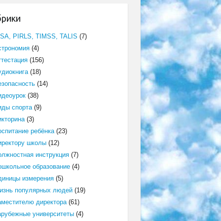
брики
ISA, PIRLS, TIMSS, TALIS
(7)
строномия
(4)
ттестация
(156)
удиокнига
(18)
езопасность
(14)
идеоурок
(38)
иды спорта
(9)
икторина
(3)
оспитание ребёнка
(23)
иректору школы
(12)
олжностная инструкция
(7)
ошкольное образование
(4)
диницы измерения
(5)
изнь популярных людей
(19)
аместителю директора
(61)
арубежные университеты
(4)