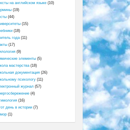
ексты на английском языке
(10)
ермины
(19)
есты
(44)
ниверситеты
(15)
чебники
(18)
читель года
(11)
акты
(17)
илология
(9)
имические элементы
(5)
кола мастерства
(18)
кольная документация
(26)
кольному психологу
(11)
лектронный журнал
(57)
нергосбережение
(4)
тимология
(16)
от день в истории
(7)
мор
(1)