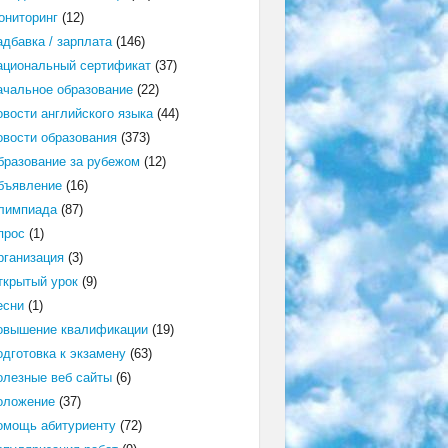
ониторинг
(12)
адбавка / зарплата
(146)
ациональный сертификат
(37)
ачальное образование
(22)
овости английского языка
(44)
овости образования
(373)
бразование за рубежом
(12)
бъявление
(16)
лимпиада
(87)
прос
(1)
рганизация
(3)
ткрытый урок
(9)
есни
(1)
овышение квалификации
(19)
одготовка к экзамену
(63)
олезные веб сайты
(6)
оложение
(37)
омощь абитуриенту
(72)