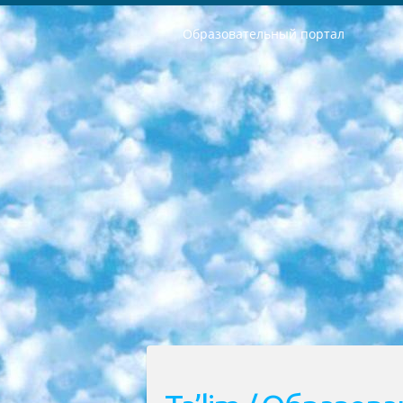
Образовательный портал
РЕСПУБЛИКА УЗБЕКИСТАН МИНИСТРЕРСТВО ДОШКОЛЬНОГО И ШКОЛЬНОГО ОБРАЗОВАНИЯ КОМАНДА в общеобразовательных учреждениях в 2023-2024 учебном году организация и проведение итоговой государственной аттестации обучающихся о Министра дошкольного и школьного образования Республики Узбекистан от 4 марта 2008 года (постановлением Минюста от 20 марта 2008 года № 1778 государственной регистрации) «Итоговое состояние учащихся общего среднего образования на основании положения об утверждении положения об аттестации общего среднего образования выпускной экзамен студентов в образовательных учреждениях в 2023-2024 учебном году В целях организации и прохождения аттестации приказываю: 1. Следующее: перечень предметов, по которым будет проводиться итоговая государственная аттестация и экзамен формы перевода согласно приложению 1; сертификаты международного образца, оценивающие уровень владения иностранными языками перечень согласно приложению 2; 2. Педагогический при специализированных образовательных учреждениях. научно-практический центр квалификации и международной оценки (Д.Давидова) 2024 г. До 25 марта: задания по предметам, по которым будет проводиться итоговая аттестация разработка и утверждение технических условий; итоговая аттестация на основании разработанного предметного задания разработка вопросов по предметам (устно и письменно), экзамен передача; общеобразовательные средние школы и специальные учебные заведения учащиеся выпускных классов школ и интернатов в агентской системе подготовка базы данных экзаменационных материалов и критериев оценки; перевод базы экзаменационных материалов на все языки обучения подать в Республиканский образовательный центр для изготовления; варианты экзаменов на основе разработанных контрольных материалов пусть будут поставлены задачи формирования. 3. Республиканский образовательный центр (Ш.Худайкулов) до 5 апреля 2024 года. до: база данных предоставленных экзаменационных материалов на все языки обучения перевод и экспертиза; для слепых, слабовидящих, глухих, слабослышащих и умственно отсталых детей учащиеся выпускных классов специализированных школ и школ-интернатов база данных экзаменационных материалов на всех преподаваемых языках подготовка критериев оценки; специализированные школы для умственно отсталых детей и технологии для учащихся выпускных классов школ-интернатов разработка соответствующих рекомендаций и критериев проведения ЕГЭ по естествознанию давать задания. 4. Педагогический при специализированных образовательных учреждениях. Научно-практический центр навыков и международной оценки (Д.Давидова), Республи