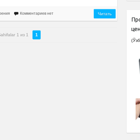
рения
Комментариев нет
Читать
Пр
це
ahifalar 1 из 1
1
(Ўзб