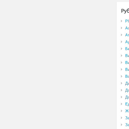
Ру
P
А
А
А
Б
В
В
В
В
Д
Д
Д
Е
Ж
З
З