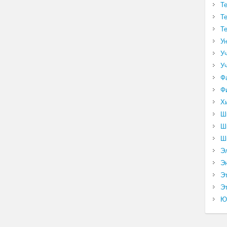
Т
Т
Т
У
У
У
Ф
Ф
Х
Ш
Ш
Ш
Э
Э
Э
Эт
Ю