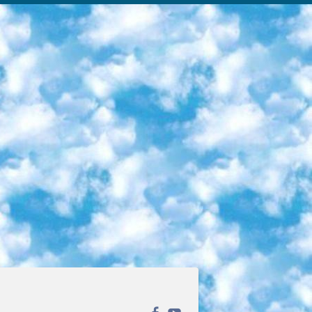
ека открытого доступа. Каталог площадки регулярно обрастает текстами статей из различных научных изданий. Сгруппированные по журналам и рубрикам публикации можно читать онлайн или скачивать целиком в PDF-формате. Проект нацелен на популяризацию науки за счёт открытого доступа к качественной информации. 6. «ПостНаука» На этом ресурсе публикуют подборки видеолекций, составленные экспертами из разных отраслей и объединённые общими темами. Среди них, к примеру, есть серии «Биоинформатика и геномика», «Культура средневековой Скандинавии» и Cinema Studies о теории кино. Каждая подборка лекций — логически связанная история, рассказанная экспертом от первого лица. Кроме того, на сайте появляются научно-образовательные статьи и тесты на разные темы. 7. «Newочём» Команда проекта «Newочём» отбирает самые интересные тексты из англоязычных СМИ и переводит те из них, за которые голосуют участники сообщества «ВКонтакте». По большей части это научно-популярные статьи. Редакторы придумывают лишь заголовки, в остальном содержание переводов соответствует оригиналам. Полные тексты можно читать прямо в социальной сети. 8. InternetUrok Онлайн-база материалов по основным дисциплинам школьной программы. Информация на сайте структурирована по классам, предметам и темам (урокам). Каждый урок состоит из видеолекций и конспектов. Есть также интерактивные тренажёры и тесты для закрепления пройденного материала. Даже если вы давно окончили школу, возможность повторить программу старших классов всегда может пригодиться. 9. Edutainme Ещё один ресурс об образовании. В отличие от Newtonew, как мне кажется, Edutainme больше ориентируется на представителей индустрии: педагогов, предпринимателей, разработчиков образовательных проектов. Но и любой, кто просто стремится к саморазвитию, найдёт на сайте много полезного и интересного для себя. Например, информацию о новых курсах и образовательных сервисах. 10. Newtonew Онлайн-медиа об образовании и обучении в широком смысле. Авторы Newtonew пишут об инструментах, заведениях, тактиках и стратегиях, которые помогают учить других и получать новые знания самостоятельно. На этой площадке вы найдёте новости, обзоры, аналитические мат