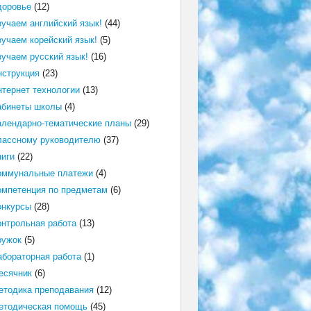
доровье
(12)
зучаем английский язык!
(44)
зучаем корейский язык!
(5)
зучаем русский язык!
(16)
нструкция
(23)
нтернет технологии
(13)
абинеты школы
(4)
алендарно-тематические планы
(29)
лассному руководителю
(37)
ниги
(22)
оммунальные платежи
(4)
омпетенция по предметам
(6)
онкурсы
(28)
онтрольная работа
(13)
ружок
(5)
абораторная работа
(1)
есячник
(6)
етодика преподавания
(12)
етодическая помощь
(45)