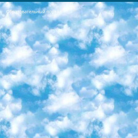
Образовательный портал
РЕСПУБЛИКА УЗБЕКИСТАН МИНИСТРЕРСТВО ДОШКОЛЬНОГО И ШКОЛЬНОГО ОБРАЗОВАНИЯ КОМАНДА в общеобразовательных учреждениях в 2023-2024 учебном году организация и проведение итоговой государственной аттестации обучающихся о Министра дошкольного и школьного образования Республики Узбекистан от 4 марта 2008 года (постановлением Минюста от 20 марта 2008 года № 1778 государственной регистрации) «Итоговое состояние учащихся общего среднего образования на основании положения об утверждении положения об аттестации общего среднего образования выпускной экзамен студентов в образовательных учреждениях в 2023-2024 учебном году В целях организации и прохождения аттестации приказываю: 1. Следующее: перечень предметов, по которым будет проводиться итоговая государственная аттестация и экзамен формы перевода согласно приложению 1; сертификаты международного образца, оценивающие уровень владения иностранными языками перечень согласно приложению 2; 2. Педагогический при специализированных образовательных учреждениях. научно-практический центр квалификации и международной оценки (Д.Давидова) 2024 г. До 25 марта: задания по предметам, по которым будет проводиться итоговая аттестация разработка и утверждение технических условий; итоговая аттестация на основании разработанного предметного задания разработка вопросов по предметам (устно и письменно), экзамен передача; общеобразовательные средние школы и специальные учебные заведения учащиеся выпускных классов школ и интернатов в агентской системе подготовка базы данных экзаменационных материалов и критериев оценки; перевод базы экзаменационных материалов на все языки обучения подать в Республиканский образовательный центр для изготовления; варианты экзаменов на основе разработанных контрольных материалов пусть будут поставлены задачи формирования. 3. Республиканский образовательный центр (Ш.Худайкулов) до 5 апреля 2024 года. до: база данных предоставленных экзаменационных материалов на все языки обучения перевод и экспертиза; для слепых, слабовидящих, глухих, слабослышащих и умственно отсталых детей учащиеся выпускных классов специализированных школ и школ-интернатов база данных экзаменационных материалов на всех преподаваемых языках подготовка критериев оценки; специализированные школы для умственно отсталых детей и технологии для учащихся выпускных классов школ-интернатов разработка соответствующих рекомендаций и критериев проведения ЕГЭ по естествознанию давать задания. 4. Педагогический при специализированных образовательных учреждениях. Научно-практический центр навыков и международной оценки (Д.Давидова), Республика образовательный центр (Худайкулов Ш.) итоговый государственный аттестационный экзамен ориентирован на творческое и логическое мышление при подготовке базы материалов учитывать введение заданий. 5. Следует отметить, что: сертификат государственного образца о знании общеобразовательного предмета и как минимум национальный уровень B1 по предметам на иностранных языках, указанным в Приложении 2. или международно признанный сертификат эквивалентного уровня студенты, изучающие определенный предмет, освобождаются от экзамена; по соответствующим предметам запланирована итоговая государственная аттестация за день до дня, путем жеребьевки Рабочей группой (в письменной форме по предметам, проводимым в форме) из числа сформированных вариантов выбрано 2 варианта; 2 выбранных варианта экзамена анонсированы на официальном сайте министерства и все выпускники по всей стране на основе этих вариантов проводит итоговую государственную аттестацию. 6. Государственное образование учащихся средних общеобразовательных учреждений. знания в соответствии с квалификационными требованиями, которые необходимо приобрести на основании стандартов итоговый (выпускной) контроль для 9 и 11 классов в целях тестирования Экзамены (далее – экзамены) состоят из предметов, перечисленных в приложении 1. будет сделано. 7. Экзамены пройдут с 26 мая по 15 июня 2024 г. (кроме науки физического воспитания). 8. Физическая для учащихся 9 классов общесредних образовательных учреждений. Экзамены по предмету «Образование, квалификация медицина» 1-6 мая 2024 года. сотрудники перевести под присмотр (с отклонениями в физическом или умственном развитии) специализированная школа для детей, школы-интернаты и со сколиозом школы-интернаты санаторного типа для больных детей исключены). 9. Он был слепым, слабовидящим и имел нарушения опорно-двигательного аппарата. экзамены в специализированных школах и интернатах для детей должны проводиться исходя из требований, предъявляемых к общеобразовательным учреждениям (физкультура кроме науки). 10. Специализированная школа для глухих и слабослышащих детей. и экзамены в интернатах и быть реализован в виде письменного теста по математике. 11. Специальность для умственно отсталых детей. Для 9 класса Родной язык и литературное письмо Государственный язык (язык обучения – узбекский). для неклассов) написано Математическое письмо Письменная/устная история Узбекистана Физическое воспитание практично Итоговый контроль Для 11 класса Написание родного языка и литературы (эссе) Математическое письмо Узбекский язык (обучение на узбекском языке) не посещающее общее среднее образование для учреждений)/Образовательное учреждение выбор письменный и устный Иностранный язык письменный/устный Письменная/устная история Узбекистана *По выбору студента:  Химия  Физика  Основы государственного права  География 10 бесплатных образовательных ресурсов - Мы составили подборку онлайн-проектов с интерактивными упражнениями, видеолекциями и статьями. Они помогут вам обрести новые и освежить старые знания бесплатно. 1. «ИНТУИТ» Старейшая образовательная площадка Рунета. Здесь вы найдёте сотни текстовых и видеокурсов на десятки различных тем — от программирования до психологии. Многие курсы подготовлены российскими университетами и крупными международными компаниями вроде Intel и Microsoft. Самостоятельное обучение бесплатное, но желающие могут оплатить услуги персональных наставников. 2. «Смартия» знакомит с актуальными профессиями и подсказывает, как им обучаться. Выбрав заинтересовавшую вас специальность — SMM-специалист, фотограф, веб-дизайнер или другую, — увидите список необходимых для неё умений. Чтобы вы могли освоить их самостоятельно, для каждого умения площадка отображает подборку ссылок на учебные материалы. Хотя «Смартия» ориентируется на русскоязычную аудиторию, часть контента всё же доступна только на английском. 3. «Лекторий Физтеха» Проект Московского физико-технического института (Физтеха). С его помощью вы можете смотреть онлайн серии лекций, записанные на видео в этом вузе. В числе доступных предметов — физика, биология, химия, информационные технологии и другие. К некоторым лекциям администрация ресурса прилагает готовые конспекты, которые можно скачивать в PDF-формате. 4. ITMOcourses Онлайн-площадка Санкт-Петербургского национального исследовательского университета информационных технологий, механики и оптики (ИТМО). Ресурс предоставляет свободный доступ к курсам, разработанным в этом вузе. Каталог материалов разбит на четыре категории: «Оптические системы и технологии», «Приборостроение и робототехника», «Информационные технологии» и «Биотехнологии». Курсы состоят из видеолекций, интерактивных демонстраций и заданий. 5. «КиберЛенинка» Электронная научная библиотека открытого доступа. Каталог площадки регулярно обрастает текстами статей из различных научных изданий. Сгруппированные по журналам и рубрикам публикации можно читать онлайн или скачивать целиком в PDF-формате. Проект нацелен на популяризацию науки за счёт открытого доступа к качественной информации. 6. «ПостНаука» На этом ресурсе публикуют подборки видеолекций, составленные экспертами из разных отраслей и объединённые общими темами. Среди них, к примеру, есть серии «Биоинформатика и геномика», «Культура средневековой Скандинавии» и Cinema Studies о теории кино. Каждая подборка лекций — логически связанная история, рассказанная экспертом от первого лица. Кроме того, на сайте появляются научно-образовательные статьи и тесты на разные темы. 7. «Newочём» Команда проекта «Newочём» отбирает самые интересные тексты из англоязычных СМИ и переводит те из них, за которые голосуют участники сообщества «ВКонтакте». По большей части это научно-популярные статьи. Редакторы придумывают лишь заголовки, в остальном содержание переводов соответствует оригиналам. Полные тексты можно читать прямо в социальной сети. 8. InternetUrok Онлайн-база материалов по основным дисциплинам школьной программы. Информация на сайте структурирована по классам, предметам и темам (урокам). Каждый урок состоит из видеолекций и конспектов. Есть также интерактивные тренажёры и тесты для закрепления пройденного материала. Даже если вы давно окончили школу, возможность повторить программу старших классов всегда может пригодиться. 9. Edutainme Ещё один ресурс об образовании. В отличие от Newtonew, как мне кажется, Edutainme больше ориентируется на представителей индустрии: педагогов, предпринимателей, разработчиков образовательных проектов. Но и любой, кто просто стремится к саморазвитию, найдёт на сайте много полезного и интересного для себя. Например, информацию о новых курсах и образовательных сервисах. 10. Newtonew Онлайн-медиа об образовании и обучении в широком смысле. Авторы Newtonew пишут об инструментах, заведениях, тактиках и стратегиях, которые помогают учить других и получать новые знания самостоятельно. На этой площадке вы найдёте новости, обзоры, аналитические мат