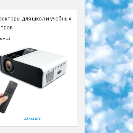
оекторы для школ и учебных
нтров
екча)
Заказать