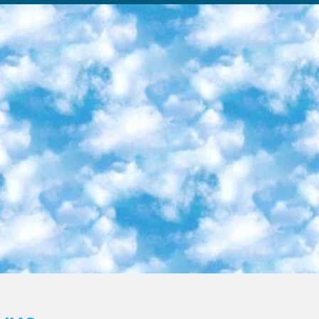
ка образовательный центр (Худайкулов Ш.) итоговый государственный аттестационный экзамен ориентирован на творческое и логическое мышление при подготовке базы материалов учитывать введение заданий. 5. Следует отметить, что: сертификат государственного образца о знании общеобразовательного предмета и как минимум национальный уровень B1 по предметам на иностранных языках, указанным в Приложении 2. или международно признанный сертификат эквивалентного уровня студенты, изучающие определенный предмет, освобождаются от экзамена; по соответствующим предметам запланирована итоговая государственная аттестация за день до дня, путем жеребьевки Рабочей группой (в письменной форме по предметам, проводимым в форме) из числа сформированных вариантов выбрано 2 варианта; 2 выбранных варианта экзамена анонсированы на официальном сайте министерства и все выпускники по всей стране на основе этих вариантов проводит итоговую государственную аттестацию. 6. Государственное образование учащихся средних общеобразовательных учреждений. знания в соответствии с квалификационными требованиями, которые необходимо приобрести на основании стандартов итоговый (выпускной) контроль для 9 и 11 классов в целях тестирования Экзамены (далее – экзамены) состоят из предметов, перечисленных в приложении 1. будет сделано. 7. Экзамены пройдут с 26 мая по 15 июня 2024 г. (кроме науки физического воспитания). 8. Физическая для учащихся 9 классов общесредних образовательных учреждений. Экзамены по предмету «Образование, квалификация медицина» 1-6 мая 2024 года. сотрудники перевести под присмотр (с отклонениями в физическом или умственном развитии) специализированная школа для детей, школы-интернаты и со сколиозом школы-интернаты санаторного типа для больных детей исключены). 9. Он был слепым, слабовидящим и имел нарушения опорно-двигательного аппарата. экзамены в специализированных школах и интернатах для детей должны проводиться исходя из требований, предъявляемых к общеобразовательным учреждениям (физкультура кроме науки). 10. Специализированная школа для глухих и слабослышащих детей. и экзамены в интернатах и быть реализован в виде письменного теста по математике. 11. Специальность для умственно отсталых детей. Для 9 класса Родной язык и литературное письмо Государственный язык (язык обучения – узбекский). для неклассов) написано Математическое письмо Письменная/устная история Узбекистана Физическое воспитание практично Итоговый контроль Для 11 класса Написание родного языка и литературы (эссе) Математическое письмо Узбекский язык (обучение на узбекском языке) не посещающее общее среднее образование для учреждений)/Образовательное учреждение выбор письменный и устный Иностранный язык письменный/устный Письменная/устная история Узбекистана *По выбору студента:  Химия  Физика  Основы государственного права  География 10 бесплатных образовательных ресурсов - Мы составили подборку онлайн-проектов с интерактивными упражнениями, видеолекциями и статьями. Они помогут вам обрести новые и освежить старые знания бесплатно. 1. «ИНТУИТ» Старейшая образовательная площадка Рунета. Здесь вы найдёте сотни текстовых и видеокурсов на десятки различных тем — от программирования до психологии. Многие курсы подготовлены российскими университетами и крупными международными компаниями вроде Intel и Microsoft. Самостоятельное обучение бесплатное, но желающие могут оплатить услуги персональных наставников. 2. «Смартия» знакомит с актуальными профессиями и подсказывает, как им обучаться. Выбрав заинтересовавшую вас специальность — SMM-специалист, фотограф, веб-дизайнер или другую, — увидите список необходимых для неё умений. Чтобы вы могли освоить их самостоятельно, для каждого умения площадка отображает подборку ссылок на учебные материалы. Хотя «Смартия» ориентируется на русскоязычную аудиторию, часть контента всё же доступна только на английском. 3. «Лекторий Физтеха» Проект Московского физико-технического института (Физтеха). С его помощью вы можете смотреть онлайн серии лекций, записанные на видео в этом вузе. В числе доступных предметов — физика, биология, химия, информационные технологии и другие. К некоторым лекциям администрация ресурса прилагает готовые конспекты, которые можно скачивать в PDF-формате. 4. ITMOcourses Онлайн-площадка Санкт-Петербургского национального исследовательского университета информационных технологий, механики и оптики (ИТМО). Ресурс предоставляет свободный доступ к курсам, разработанным в этом вузе. Каталог материалов разбит на четыре категории: «Оптические системы и технологии», «Приборостроение и робототехника», «Информационные технологии» и «Биотехнологии». Курсы состоят из видеолекций, интерактивных демонстраций и заданий. 5. «КиберЛенинка» Электронная научная библиот