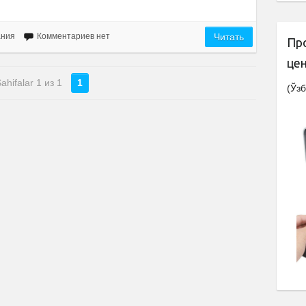
ания
Комментариев нет
Читать
Пр
це
ahifalar 1 из 1
1
(Ўзб