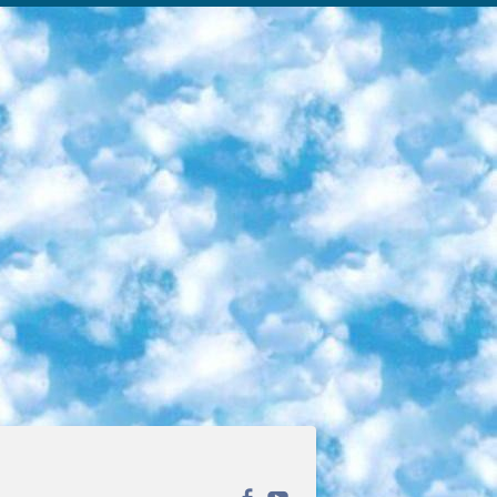
ека открытого доступа. Каталог площадки регулярно обрастает текстами статей из различных научных изданий. Сгруппированные по журналам и рубрикам публикации можно читать онлайн или скачивать целиком в PDF-формате. Проект нацелен на популяризацию науки за счёт открытого доступа к качественной информации. 6. «ПостНаука» На этом ресурсе публикуют подборки видеолекций, составленные экспертами из разных отраслей и объединённые общими темами. Среди них, к примеру, есть серии «Биоинформатика и геномика», «Культура средневековой Скандинавии» и Cinema Studies о теории кино. Каждая подборка лекций — логически связанная история, рассказанная экспертом от первого лица. Кроме того, на сайте появляются научно-образовательные статьи и тесты на разные темы. 7. «Newочём» Команда проекта «Newочём» отбирает самые интересные тексты из англоязычных СМИ и переводит те из них, за которые голосуют участники сообщества «ВКонтакте». По большей части это научно-популярные статьи. Редакторы придумывают лишь заголовки, в остальном содержание переводов соответствует оригиналам. Полные тексты можно читать прямо в социальной сети. 8. InternetUrok Онлайн-база материалов по основным дисциплинам школьной программы. Информация на сайте структурирована по классам, предметам и темам (урокам). Каждый урок состоит из видеолекций и конспектов. Есть также интерактивные тренажёры и тесты для закрепления пройденного материала. Даже если вы давно окончили школу, возможность повторить программу старших классов всегда может пригодиться. 9. Edutainme Ещё один ресурс об образовании. В отличие от Newtonew, как мне кажется, Edutainme больше ориентируется на представителей индустрии: педагогов, предпринимателей, разработчиков образовательных проектов. Но и любой, кто просто стремится к саморазвитию, найдёт на сайте много полезного и интересного для себя. Например, информацию о новых курсах и образовательных сервисах. 10. Newtonew Онлайн-медиа об образовании и обучении в широком смысле. Авторы Newtonew пишут об инструментах, заведениях, тактиках и стратегиях, которые помогают учить других и получать новые знания самостоятельно. На этой площадке вы найдёте новости, обзоры, аналитические мат