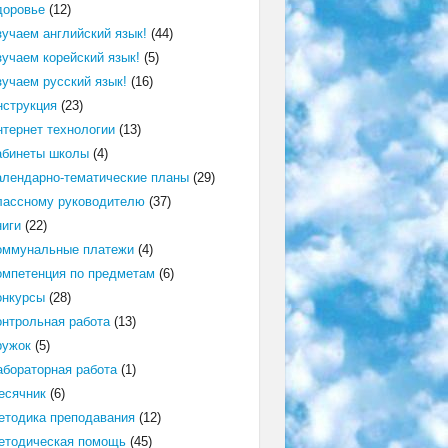
доровье
(12)
зучаем английский язык!
(44)
зучаем корейский язык!
(5)
зучаем русский язык!
(16)
нструкция
(23)
нтернет технологии
(13)
абинеты школы
(4)
алендарно-тематические планы
(29)
лассному руководителю
(37)
ниги
(22)
оммунальные платежи
(4)
омпетенция по предметам
(6)
онкурсы
(28)
онтрольная работа
(13)
ружок
(5)
абораторная работа
(1)
есячник
(6)
етодика преподавания
(12)
етодическая помощь
(45)