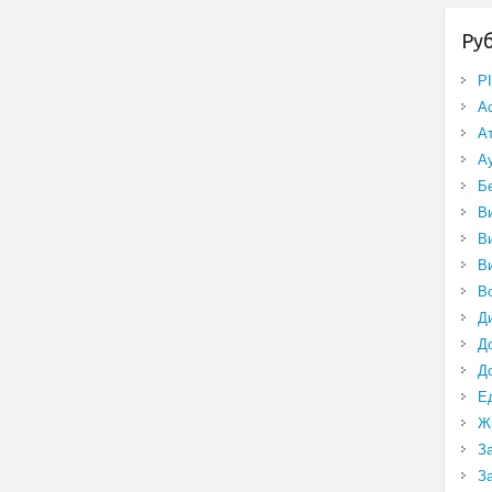
Ру
P
А
А
А
Б
В
В
В
В
Д
Д
Д
Е
Ж
З
З