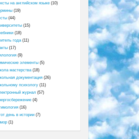
ексты на английском языке
(10)
ермины
(19)
есты
(44)
ниверситеты
(15)
чебники
(18)
читель года
(11)
акты
(17)
илология
(9)
имические элементы
(5)
кола мастерства
(18)
кольная документация
(26)
кольному психологу
(11)
лектронный журнал
(57)
нергосбережение
(4)
тимология
(16)
от день в истории
(7)
мор
(1)