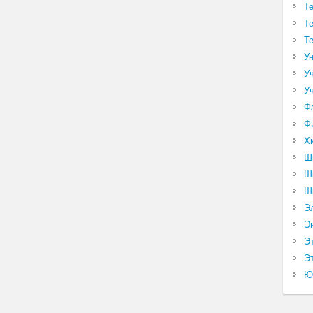
Т
Т
Т
У
У
У
Ф
Ф
Х
Ш
Ш
Ш
Э
Э
Э
Эт
Ю