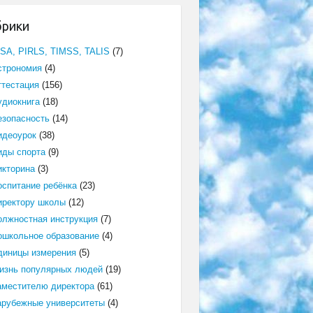
брики
ISA, PIRLS, TIMSS, TALIS
(7)
строномия
(4)
ттестация
(156)
удиокнига
(18)
езопасность
(14)
идеоурок
(38)
иды спорта
(9)
икторина
(3)
оспитание ребёнка
(23)
иректору школы
(12)
олжностная инструкция
(7)
ошкольное образование
(4)
диницы измерения
(5)
изнь популярных людей
(19)
аместителю директора
(61)
арубежные университеты
(4)