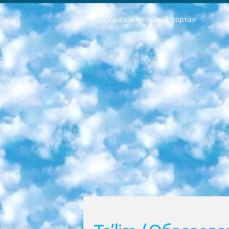
Образовательный портал
РЕСПУБЛИКА УЗБЕКИСТАН МИНИСТРЕРСТВО ДОШКОЛЬНОГО И ШКОЛЬНОГО ОБРАЗОВАНИЯ КОМАНДА в общеобразовательных учреждениях в 2023-2024 учебном году организация и проведение итоговой государственной аттестации обучающихся о Министра дошкольного и школьного образования Республики Узбекистан от 4 марта 2008 года (постановлением Минюста от 20 марта 2008 года № 1778 государственной регистрации) «Итоговое состояние учащихся общего среднего образования на основании положения об утверждении положения об аттестации общего среднего образования выпускной экзамен студентов в образовательных учреждениях в 2023-2024 учебном году В целях организации и прохождения аттестации приказываю: 1. Следующее: перечень предметов, по которым будет проводиться итоговая государственная аттестация и экзамен формы перевода согласно приложению 1; сертификаты международного образца, оценивающие уровень владения иностранными языками перечень согласно приложению 2; 2. Педагогический при специализированных образовательных учреждениях. научно-практический центр квалификации и международной оценки (Д.Давидова) 2024 г. До 25 марта: задания по предметам, по которым будет проводиться итоговая аттестация разработка и утверждение технических условий; итоговая аттестация на основании разработанного предметного задания разработка вопросов по предметам (устно и письменно), экзамен передача; общеобразовательные средние школы и специальные учебные заведения учащиеся выпускных классов школ и интернатов в агентской системе подготовка базы данных экзаменационных материалов и критериев оценки; перевод базы экзаменационных материалов на все языки обучения подать в Республиканский образовательный центр для изготовления; варианты экзаменов на основе разработанных контрольных материалов пусть будут поставлены задачи формирования. 3. Республиканский образовательный центр (Ш.Худайкулов) до 5 апреля 2024 года. до: база данных предоставленных экзаменационных материалов на все языки обучения перевод и экспертиза; для слепых, слабовидящих, глухих, слабослышащих и умственно отсталых детей учащиеся выпускных классов специализированных школ и школ-интернатов база данных экзаменационных материалов на всех преподаваемых языках подготовка критериев оценки; специализированные школы для умственно отсталых детей и технологии для учащихся выпускных классов школ-интернатов разработка соответствующих рекомендаций и критериев проведения ЕГЭ по естествознанию давать задания. 4. Педагогический при специализированных образовательных учреждениях. Научно-практический центр навыков и международной оценки (Д.Давидова), Республи