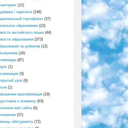
ониторинг
(12)
адбавка / зарплата
(146)
ациональный сертификат
(37)
ачальное образование
(22)
овости английского языка
(44)
овости образования
(373)
бразование за рубежом
(12)
бъявление
(16)
лимпиада
(87)
прос
(1)
рганизация
(3)
ткрытый урок
(9)
есни
(1)
овышение квалификации
(19)
одготовка к экзамену
(63)
олезные веб сайты
(6)
оложение
(37)
омощь абитуриенту
(72)