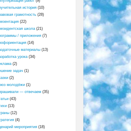
опуляризация работ
(9)
оучительная история
(10)
равовая грамотность
(28)
резентация
(22)
резидентская школа
(21)
рограммы / приложения
(7)
рофориентация
(14)
аздаточные материалы
(13)
азработка урока
(34)
еклама
(2)
ешение задач
(1)
казки
(2)
оюз молодёжи
(1)
прашивали — отвечаем
(35)
татьи
(43)
тихи
(13)
траны
(12)
тратегия
(4)
ценарий мероприятия
(18)