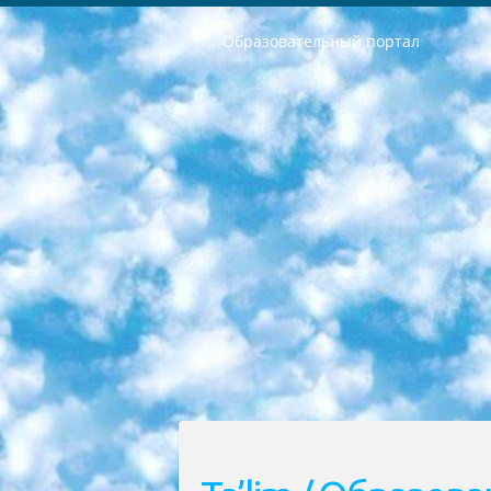
Образовательный портал
РЕСПУБЛИКА УЗБЕКИСТАН МИНИСТРЕРСТВО ДОШКОЛЬНОГО И ШКОЛЬНОГО ОБРАЗОВАНИЯ КОМАНДА в общеобразовательных учреждениях в 2023-2024 учебном году организация и проведение итоговой государственной аттестации обучающихся о Министра дошкольного и школьного образования Республики Узбекистан от 4 марта 2008 года (постановлением Минюста от 20 марта 2008 года № 1778 государственной регистрации) «Итоговое состояние учащихся общего среднего образования на основании положения об утверждении положения об аттестации общего среднего образования выпускной экзамен студентов в образовательных учреждениях в 2023-2024 учебном году В целях организации и прохождения аттестации приказываю: 1. Следующее: перечень предметов, по которым будет проводиться итоговая государственная аттестация и экзамен формы перевода согласно приложению 1; сертификаты международного образца, оценивающие уровень владения иностранными языками перечень согласно приложению 2; 2. Педагогический при специализированных образовательных учреждениях. научно-практический центр квалификации и международной оценки (Д.Давидова) 2024 г. До 25 марта: задания по предметам, по которым будет проводиться итоговая аттестация разработка и утверждение технических условий; итоговая аттестация на основании разработанного предметного задания разработка вопросов по предметам (устно и письменно), экзамен передача; общеобразовательные средние школы и специальные учебные заведения учащиеся выпускных классов школ и интернатов в агентской системе подготовка базы данных экзаменационных материалов и критериев оценки; перевод базы экзаменационных материалов на все языки обучения подать в Республиканский образовательный центр для изготовления; варианты экзаменов на основе разработанных контрольных материалов пусть будут поставлены задачи формирования. 3. Республиканский образовательный центр (Ш.Худайкулов) до 5 апреля 2024 года. до: база данных предоставленных экзаменационных материалов на все языки обучения перевод и экспертиза; для слепых, слабовидящих, глухих, слабослышащих и умственно отсталых детей учащиеся выпускных классов специализированных школ и школ-интернатов база данных экзаменационных материалов на всех преподаваемых языках подготовка критериев оценки; специализированные школы для умственно отсталых детей и технологии для учащихся выпускных классов школ-интернатов разработка соответствующих рекомендаций и критериев проведения ЕГЭ по естествознанию давать задания. 4. Педагогический при специализированных образовательных учреждениях. Научно-практический центр навыков и международной оценки (Д.Давидова), Республи