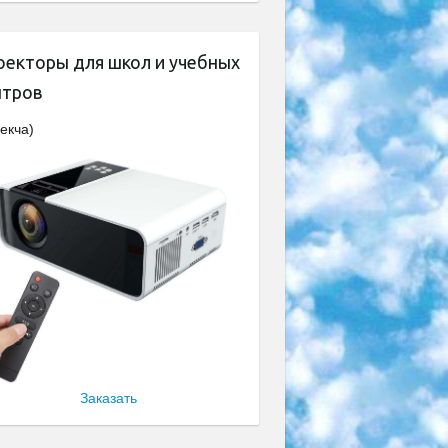
оекторы для школ и учебных
нтров
екча)
Заказать