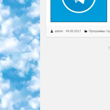
admin
04.05.2017
Программы / п
S