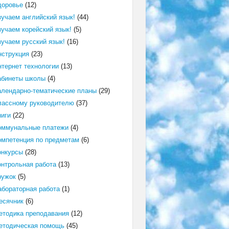
доровье
(12)
зучаем английский язык!
(44)
зучаем корейский язык!
(5)
зучаем русский язык!
(16)
нструкция
(23)
нтернет технологии
(13)
абинеты школы
(4)
алендарно-тематические планы
(29)
лассному руководителю
(37)
ниги
(22)
оммунальные платежи
(4)
омпетенция по предметам
(6)
онкурсы
(28)
онтрольная работа
(13)
ружок
(5)
абораторная работа
(1)
есячник
(6)
етодика преподавания
(12)
етодическая помощь
(45)