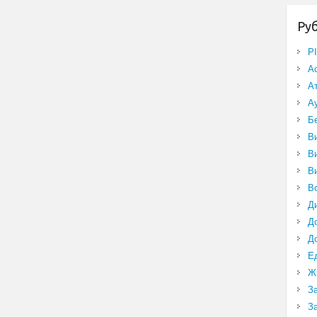
Ру
P
А
А
А
Б
В
В
В
В
Д
Д
Д
Е
Ж
З
З