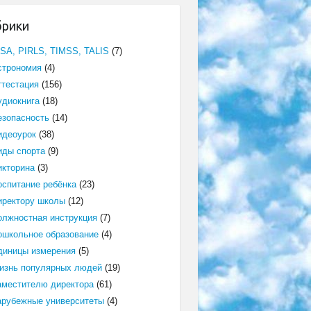
брики
ISA, PIRLS, TIMSS, TALIS
(7)
строномия
(4)
ттестация
(156)
удиокнига
(18)
езопасность
(14)
идеоурок
(38)
иды спорта
(9)
икторина
(3)
оспитание ребёнка
(23)
иректору школы
(12)
олжностная инструкция
(7)
ошкольное образование
(4)
диницы измерения
(5)
изнь популярных людей
(19)
аместителю директора
(61)
арубежные университеты
(4)