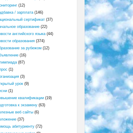
ониторинг
(12)
адбавка / зарплата
(146)
ациональный сертификат
(37)
ачальное образование
(22)
овости английского языка
(44)
овости образования
(374)
бразование за рубежом
(12)
бъявление
(16)
лимпиада
(87)
прос
(1)
рганизация
(3)
ткрытый урок
(9)
есни
(1)
овышение квалификации
(19)
одготовка к экзамену
(63)
олезные веб сайты
(6)
оложение
(37)
омощь абитуриенту
(72)