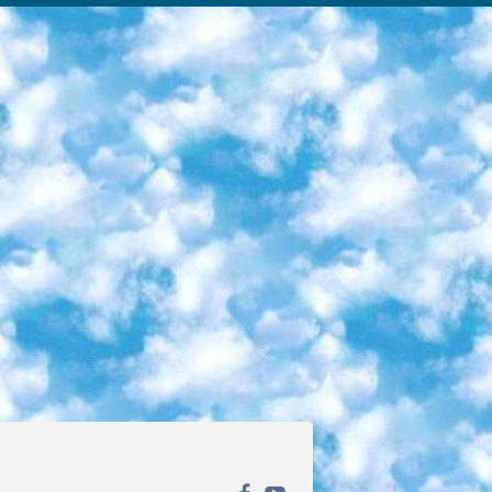
ека открытого доступа. Каталог площадки регулярно обрастает текстами статей из различных научных изданий. Сгруппированные по журналам и рубрикам публикации можно читать онлайн или скачивать целиком в PDF-формате. Проект нацелен на популяризацию науки за счёт открытого доступа к качественной информации. 6. «ПостНаука» На этом ресурсе публикуют подборки видеолекций, составленные экспертами из разных отраслей и объединённые общими темами. Среди них, к примеру, есть серии «Биоинформатика и геномика», «Культура средневековой Скандинавии» и Cinema Studies о теории кино. Каждая подборка лекций — логически связанная история, рассказанная экспертом от первого лица. Кроме того, на сайте появляются научно-образовательные статьи и тесты на разные темы. 7. «Newочём» Команда проекта «Newочём» отбирает самые интересные тексты из англоязычных СМИ и переводит те из них, за которые голосуют участники сообщества «ВКонтакте». По большей части это научно-популярные статьи. Редакторы придумывают лишь заголовки, в остальном содержание переводов соответствует оригиналам. Полные тексты можно читать прямо в социальной сети. 8. InternetUrok Онлайн-база материалов по основным дисциплинам школьной программы. Информация на сайте структурирована по классам, предметам и темам (урокам). Каждый урок состоит из видеолекций и конспектов. Есть также интерактивные тренажёры и тесты для закрепления пройденного материала. Даже если вы давно окончили школу, возможность повторить программу старших классов всегда может пригодиться. 9. Edutainme Ещё один ресурс об образовании. В отличие от Newtonew, как мне кажется, Edutainme больше ориентируется на представителей индустрии: педагогов, предпринимателей, разработчиков образовательных проектов. Но и любой, кто просто стремится к саморазвитию, найдёт на сайте много полезного и интересного для себя. Например, информацию о новых курсах и образовательных сервисах. 10. Newtonew Онлайн-медиа об образовании и обучении в широком смысле. Авторы Newtonew пишут об инструментах, заведениях, тактиках и стратегиях, которые помогают учить других и получать новые знания самостоятельно. На этой площадке вы найдёте новости, обзоры, аналитические мат