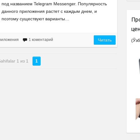
под названием Telegram Messenger. Популярность
данного приложения растет с каждым днем, и
поэтому существуют варианты…
Пр
це
риложения
1 коментарий
Читать
(Ўзб
ahifalar 1 из 1
1