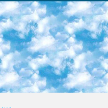
ка образовательный центр (Худайкулов Ш.) итоговый государственный аттестационный экзамен ориентирован на творческое и логическое мышление при подготовке базы материалов учитывать введение заданий. 5. Следует отметить, что: сертификат государственного образца о знании общеобразовательного предмета и как минимум национальный уровень B1 по предметам на иностранных языках, указанным в Приложении 2. или международно признанный сертификат эквивалентного уровня студенты, изучающие определенный предмет, освобождаются от экзамена; по соответствующим предметам запланирована итоговая государственная аттестация за день до дня, путем жеребьевки Рабочей группой (в письменной форме по предметам, проводимым в форме) из числа сформированных вариантов выбрано 2 варианта; 2 выбранных варианта экзамена анонсированы на официальном сайте министерства и все выпускники по всей стране на основе этих вариантов проводит итоговую государственную аттестацию. 6. Государственное образование учащихся средних общеобразовательных учреждений. знания в соответствии с квалификационными требованиями, которые необходимо приобрести на основании стандартов итоговый (выпускной) контроль для 9 и 11 классов в целях тестирования Экзамены (далее – экзамены) состоят из предметов, перечисленных в приложении 1. будет сделано. 7. Экзамены пройдут с 26 мая по 15 июня 2024 г. (кроме науки физического воспитания). 8. Физическая для учащихся 9 классов общесредних образовательных учреждений. Экзамены по предмету «Образование, квалификация медицина» 1-6 мая 2024 года. сотрудники перевести под присмотр (с отклонениями в физическом или умственном развитии) специализированная школа для детей, школы-интернаты и со сколиозом школы-интернаты санаторного типа для больных детей исключены). 9. Он был слепым, слабовидящим и имел нарушения опорно-двигательного аппарата. экзамены в специализированных школах и интернатах для детей должны проводиться исходя из требований, предъявляемых к общеобразовательным учреждениям (физкультура кроме науки). 10. Специализированная школа для глухих и слабослышащих детей. и экзамены в интернатах и быть реализован в виде письменного теста по математике. 11. Специальность для умственно отсталых детей. Для 9 класса Родной язык и литературное письмо Государственный язык (язык обучения – узбекский). для неклассов) написано Математическое письмо Письменная/устная история Узбекистана Физическое воспитание практично Итоговый контроль Для 11 класса Написание родного языка и литературы (эссе) Математическое письмо Узбекский язык (обучение на узбекском языке) не посещающее общее среднее образование для учреждений)/Образовательное учреждение выбор письменный и устный Иностранный язык письменный/устный Письменная/устная история Узбекистана *По выбору студента:  Химия  Физика  Основы государственного права  География 10 бесплатных образовательных ресурсов - Мы составили подборку онлайн-проектов с интерактивными упражнениями, видеолекциями и статьями. Они помогут вам обрести новые и освежить старые знания бесплатно. 1. «ИНТУИТ» Старейшая образовательная площадка Рунета. Здесь вы найдёте сотни текстовых и видеокурсов на десятки различных тем — от программирования до психологии. Многие курсы подготовлены российскими университетами и крупными международными компаниями вроде Intel и Microsoft. Самостоятельное обучение бесплатное, но желающие могут оплатить услуги персональных наставников. 2. «Смартия» знакомит с актуальными профессиями и подсказывает, как им обучаться. Выбрав заинтересовавшую вас специальность — SMM-специалист, фотограф, веб-дизайнер или другую, — увидите список необходимых для неё умений. Чтобы вы могли освоить их самостоятельно, для каждого умения площадка отображает подборку ссылок на учебные материалы. Хотя «Смартия» ориентируется на русскоязычную аудиторию, часть контента всё же доступна только на английском. 3. «Лекторий Физтеха» Проект Московского физико-технического института (Физтеха). С его помощью вы можете смотреть онлайн серии лекций, записанные на видео в этом вузе. В числе доступных предметов — физика, биология, химия, информационные технологии и другие. К некоторым лекциям администрация ресурса прилагает готовые конспекты, которые можно скачивать в PDF-формате. 4. ITMOcourses Онлайн-площадка Санкт-Петербургского национального исследовательского университета информационных технологий, механики и оптики (ИТМО). Ресурс предоставляет свободный доступ к курсам, разработанным в этом вузе. Каталог материалов разбит на четыре категории: «Оптические системы и технологии», «Приборостроение и робототехника», «Информационные технологии» и «Биотехнологии». Курсы состоят из видеолекций, интерактивных демонстраций и заданий. 5. «КиберЛенинка» Электронная научная библиот