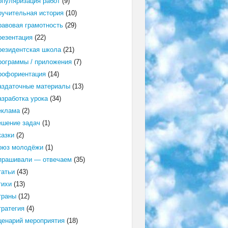
опуляризация работ
(9)
оучительная история
(10)
равовая грамотность
(29)
резентация
(22)
резидентская школа
(21)
рограммы / приложения
(7)
рофориентация
(14)
аздаточные материалы
(13)
азработка урока
(34)
еклама
(2)
ешение задач
(1)
казки
(2)
оюз молодёжи
(1)
прашивали — отвечаем
(35)
татьи
(43)
тихи
(13)
траны
(12)
тратегия
(4)
ценарий мероприятия
(18)