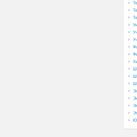
Т
Т
Т
У
У
У
Ф
Ф
Х
Ш
Ш
Ш
Э
Э
Э
Эт
Ю