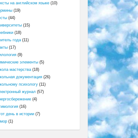
ексты на английском языке
(10)
ермины
(19)
есты
(44)
ниверситеты
(15)
чебники
(18)
читель года
(11)
акты
(17)
илология
(9)
имические элементы
(5)
кола мастерства
(18)
кольная документация
(26)
кольному психологу
(11)
лектронный журнал
(57)
нергосбережение
(4)
тимология
(16)
от день в истории
(7)
мор
(1)