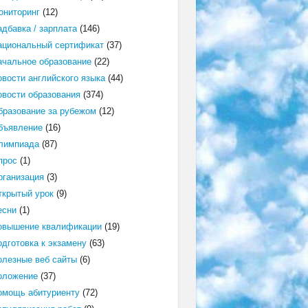
ониторинг
(12)
адбавка / зарплата
(146)
ациональный сертификат
(37)
ачальное образование
(22)
овости английского языка
(44)
овости образования
(374)
бразование за рубежом
(12)
бъявление
(16)
лимпиада
(87)
прос
(1)
рганизация
(3)
ткрытый урок
(9)
есни
(1)
овышение квалификации
(19)
одготовка к экзамену
(63)
олезные веб сайты
(6)
оложение
(37)
омощь абитуриенту
(72)