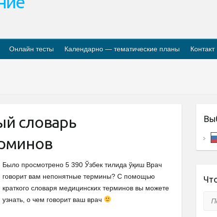
ание
Онлайн тесты
Календарно — тематические планы
Контакт
ый словарь
Вы
ерминов
Было просмотрено 5 390 Ўзбек тилида ўқиш Врач
говорит вам непонятные термины? С помощью
Что
краткого словаря медицинских терминов вы можете
Пои
узнать, о чем говорит ваш врач