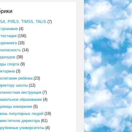
брики
ISA, PIRLS, TIMSS, TALIS
(7)
строномия
(4)
ттестация
(156)
удиокнига
(18)
езопасность
(14)
идеоурок
(38)
иды спорта
(9)
икторина
(3)
оспитание ребёнка
(23)
иректору школы
(12)
олжностная инструкция
(7)
ошкольное образование
(4)
диницы измерения
(5)
изнь популярных людей
(19)
аместителю директора
(61)
арубежные университеты
(4)