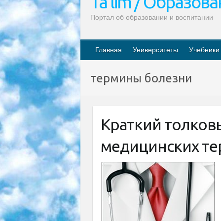
Ta’lim / Образов
Портал об образовании и воспитании
Главная
Университеты
Учебники
термины болезни
Краткий толков
медицинских т