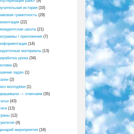
опуляризация работ
(9)
оучительная история
(10)
равовая грамотность
(29)
резентация
(22)
резидентская школа
(21)
рограммы / приложения
(7)
рофориентация
(14)
аздаточные материалы
(13)
азработка урока
(34)
еклама
(2)
ешение задач
(1)
казки
(2)
оюз молодёжи
(1)
прашивали — отвечаем
(35)
татьи
(43)
тихи
(13)
траны
(12)
тратегия
(4)
ценарий мероприятия
(18)