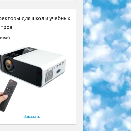
оекторы для школ и учебных
нтров
екча)
Заказать