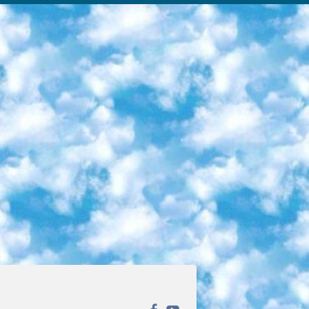
ека открытого доступа. Каталог площадки регулярно обрастает текстами статей из различных научных изданий. Сгруппированные по журналам и рубрикам публикации можно читать онлайн или скачивать целиком в PDF-формате. Проект нацелен на популяризацию науки за счёт открытого доступа к качественной информации. 6. «ПостНаука» На этом ресурсе публикуют подборки видеолекций, составленные экспертами из разных отраслей и объединённые общими темами. Среди них, к примеру, есть серии «Биоинформатика и геномика», «Культура средневековой Скандинавии» и Cinema Studies о теории кино. Каждая подборка лекций — логически связанная история, рассказанная экспертом от первого лица. Кроме того, на сайте появляются научно-образовательные статьи и тесты на разные темы. 7. «Newочём» Команда проекта «Newочём» отбирает самые интересные тексты из англоязычных СМИ и переводит те из них, за которые голосуют участники сообщества «ВКонтакте». По большей части это научно-популярные статьи. Редакторы придумывают лишь заголовки, в остальном содержание переводов соответствует оригиналам. Полные тексты можно читать прямо в социальной сети. 8. InternetUrok Онлайн-база материалов по основным дисциплинам школьной программы. Информация на сайте структурирована по классам, предметам и темам (урокам). Каждый урок состоит из видеолекций и конспектов. Есть также интерактивные тренажёры и тесты для закрепления пройденного материала. Даже если вы давно окончили школу, возможность повторить программу старших классов всегда может пригодиться. 9. Edutainme Ещё один ресурс об образовании. В отличие от Newtonew, как мне кажется, Edutainme больше ориентируется на представителей индустрии: педагогов, предпринимателей, разработчиков образовательных проектов. Но и любой, кто просто стремится к саморазвитию, найдёт на сайте много полезного и интересного для себя. Например, информацию о новых курсах и образовательных сервисах. 10. Newtonew Онлайн-медиа об образовании и обучении в широком смысле. Авторы Newtonew пишут об инструментах, заведениях, тактиках и стратегиях, которые помогают учить других и получать новые знания самостоятельно. На этой площадке вы найдёте новости, обзоры, аналитические мат