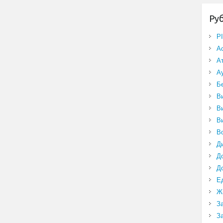
Ру
P
А
А
А
Б
В
В
В
В
Д
Д
Д
Е
Ж
З
З