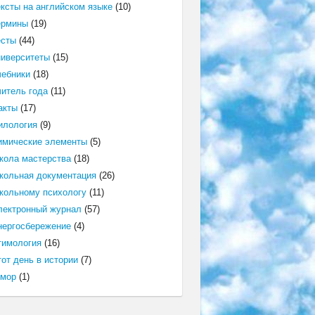
ексты на английском языке
(10)
ермины
(19)
есты
(44)
ниверситеты
(15)
чебники
(18)
читель года
(11)
акты
(17)
илология
(9)
имические элементы
(5)
кола мастерства
(18)
кольная документация
(26)
кольному психологу
(11)
лектронный журнал
(57)
нергосбережение
(4)
тимология
(16)
от день в истории
(7)
мор
(1)