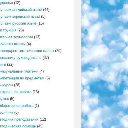
доровье
(12)
зучаем английский язык!
(44)
зучаем корейский язык!
(5)
зучаем русский язык!
(16)
нструкция
(23)
нтернет технологии
(13)
абинеты школы
(4)
алендарно-тематические планы
(29)
лассному руководителю
(37)
ниги
(22)
оммунальные платежи
(4)
омпетенция по предметам
(6)
онкурсы
(28)
онтрольная работа
(13)
ружок
(5)
абораторная работа
(1)
есячник
(6)
етодика преподавания
(12)
етодическая помощь
(45)