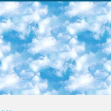
ка образовательный центр (Худайкулов Ш.) итоговый государственный аттестационный экзамен ориентирован на творческое и логическое мышление при подготовке базы материалов учитывать введение заданий. 5. Следует отметить, что: сертификат государственного образца о знании общеобразовательного предмета и как минимум национальный уровень B1 по предметам на иностранных языках, указанным в Приложении 2. или международно признанный сертификат эквивалентного уровня студенты, изучающие определенный предмет, освобождаются от экзамена; по соответствующим предметам запланирована итоговая государственная аттестация за день до дня, путем жеребьевки Рабочей группой (в письменной форме по предметам, проводимым в форме) из числа сформированных вариантов выбрано 2 варианта; 2 выбранных варианта экзамена анонсированы на официальном сайте министерства и все выпускники по всей стране на основе этих вариантов проводит итоговую государственную аттестацию. 6. Государственное образование учащихся средних общеобразовательных учреждений. знания в соответствии с квалификационными требованиями, которые необходимо приобрести на основании стандартов итоговый (выпускной) контроль для 9 и 11 классов в целях тестирования Экзамены (далее – экзамены) состоят из предметов, перечисленных в приложении 1. будет сделано. 7. Экзамены пройдут с 26 мая по 15 июня 2024 г. (кроме науки физического воспитания). 8. Физическая для учащихся 9 классов общесредних образовательных учреждений. Экзамены по предмету «Образование, квалификация медицина» 1-6 мая 2024 года. сотрудники перевести под присмотр (с отклонениями в физическом или умственном развитии) специализированная школа для детей, школы-интернаты и со сколиозом школы-интернаты санаторного типа для больных детей исключены). 9. Он был слепым, слабовидящим и имел нарушения опорно-двигательного аппарата. экзамены в специализированных школах и интернатах для детей должны проводиться исходя из требований, предъявляемых к общеобразовательным учреждениям (физкультура кроме науки). 10. Специализированная школа для глухих и слабослышащих детей. и экзамены в интернатах и быть реализован в виде письменного теста по математике. 11. Специальность для умственно отсталых детей. Для 9 класса Родной язык и литературное письмо Государственный язык (язык обучения – узбекский). для неклассов) написано Математическое письмо Письменная/устная история Узбекистана Физическое воспитание практично Итоговый контроль Для 11 класса Написание родного языка и литературы (эссе) Математическое письмо Узбекский язык (обучение на узбекском языке) не посещающее общее среднее образование для учреждений)/Образовательное учреждение выбор письменный и устный Иностранный язык письменный/устный Письменная/устная история Узбекистана *По выбору студента:  Химия  Физика  Основы государственного права  География 10 бесплатных образовательных ресурсов - Мы составили подборку онлайн-проектов с интерактивными упражнениями, видеолекциями и статьями. Они помогут вам обрести новые и освежить старые знания бесплатно. 1. «ИНТУИТ» Старейшая образовательная площадка Рунета. Здесь вы найдёте сотни текстовых и видеокурсов на десятки различных тем — от программирования до психологии. Многие курсы подготовлены российскими университетами и крупными международными компаниями вроде Intel и Microsoft. Самостоятельное обучение бесплатное, но желающие могут оплатить услуги персональных наставников. 2. «Смартия» знакомит с актуальными профессиями и подсказывает, как им обучаться. Выбрав заинтересовавшую вас специальность — SMM-специалист, фотограф, веб-дизайнер или другую, — увидите список необходимых для неё умений. Чтобы вы могли освоить их самостоятельно, для каждого умения площадка отображает подборку ссылок на учебные материалы. Хотя «Смартия» ориентируется на русскоязычную аудиторию, часть контента всё же доступна только на английском. 3. «Лекторий Физтеха» Проект Московского физико-технического института (Физтеха). С его помощью вы можете смотреть онлайн серии лекций, записанные на видео в этом вузе. В числе доступных предметов — физика, биология, химия, информационные технологии и другие. К некоторым лекциям администрация ресурса прилагает готовые конспекты, которые можно скачивать в PDF-формате. 4. ITMOcourses Онлайн-площадка Санкт-Петербургского национального исследовательского университета информационных технологий, механики и оптики (ИТМО). Ресурс предоставляет свободный доступ к курсам, разработанным в этом вузе. Каталог материалов разбит на четыре категории: «Оптические системы и технологии», «Приборостроение и робототехника», «Информационные технологии» и «Биотехнологии». Курсы состоят из видеолекций, интерактивных демонстраций и заданий. 5. «КиберЛенинка» Электронная научная библиот