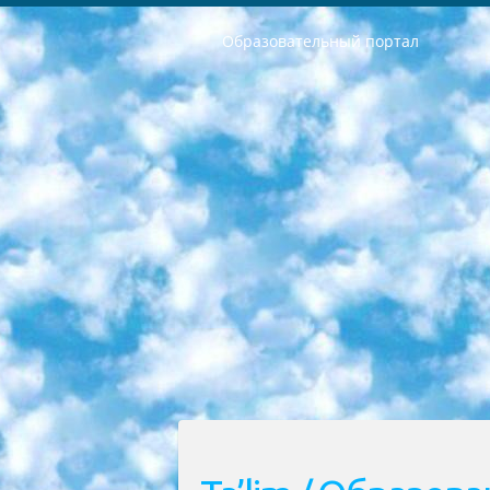
Образовательный портал
РЕСПУБЛИКА УЗБЕКИСТАН МИНИСТРЕРСТВО ДОШКОЛЬНОГО И ШКОЛЬНОГО ОБРАЗОВАНИЯ КОМАНДА в общеобразовательных учреждениях в 2023-2024 учебном году организация и проведение итоговой государственной аттестации обучающихся о Министра дошкольного и школьного образования Республики Узбекистан от 4 марта 2008 года (постановлением Минюста от 20 марта 2008 года № 1778 государственной регистрации) «Итоговое состояние учащихся общего среднего образования на основании положения об утверждении положения об аттестации общего среднего образования выпускной экзамен студентов в образовательных учреждениях в 2023-2024 учебном году В целях организации и прохождения аттестации приказываю: 1. Следующее: перечень предметов, по которым будет проводиться итоговая государственная аттестация и экзамен формы перевода согласно приложению 1; сертификаты международного образца, оценивающие уровень владения иностранными языками перечень согласно приложению 2; 2. Педагогический при специализированных образовательных учреждениях. научно-практический центр квалификации и международной оценки (Д.Давидова) 2024 г. До 25 марта: задания по предметам, по которым будет проводиться итоговая аттестация разработка и утверждение технических условий; итоговая аттестация на основании разработанного предметного задания разработка вопросов по предметам (устно и письменно), экзамен передача; общеобразовательные средние школы и специальные учебные заведения учащиеся выпускных классов школ и интернатов в агентской системе подготовка базы данных экзаменационных материалов и критериев оценки; перевод базы экзаменационных материалов на все языки обучения подать в Республиканский образовательный центр для изготовления; варианты экзаменов на основе разработанных контрольных материалов пусть будут поставлены задачи формирования. 3. Республиканский образовательный центр (Ш.Худайкулов) до 5 апреля 2024 года. до: база данных предоставленных экзаменационных материалов на все языки обучения перевод и экспертиза; для слепых, слабовидящих, глухих, слабослышащих и умственно отсталых детей учащиеся выпускных классов специализированных школ и школ-интернатов база данных экзаменационных материалов на всех преподаваемых языках подготовка критериев оценки; специализированные школы для умственно отсталых детей и технологии для учащихся выпускных классов школ-интернатов разработка соответствующих рекомендаций и критериев проведения ЕГЭ по естествознанию давать задания. 4. Педагогический при специализированных образовательных учреждениях. Научно-практический центр навыков и международной оценки (Д.Давидова), Республи