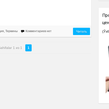
Пр
це
(Ўзб
ция
,
Термины
Комментариев нет
Читать
ahifalar 1 из 1
1