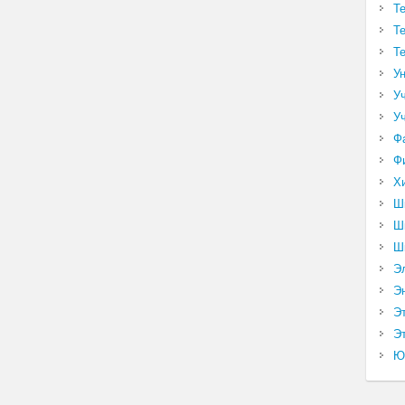
Т
Т
Т
У
У
У
Ф
Ф
Х
Ш
Ш
Ш
Э
Э
Э
Эт
Ю