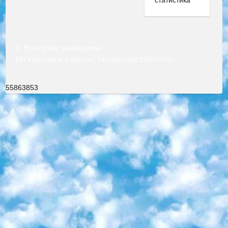
© Все права защищены
РЕСПУБЛИКА УЗБЕКИСТАН МИНИСТРЕРСТВО ДОШКОЛЬНОГО И ШКОЛЬНОГО ОБРАЗОВАНИЯ КОМАНДА в общеобразовательных учреждениях в 2023-2024 учебном году организация и проведение итоговой государственной аттестации обучающихся о Министра дошкольного и школьного образования Республики Узбекистан от 4 марта 2008 года (постановлением Минюста от 20 марта 2008 года № 1778 государственной регистрации) «Итоговое состояние учащихся общего среднего образования на основании положения об утверждении положения об аттестации общего среднего образования выпускной экзамен студентов в образовательных учреждениях в 2023-2024 учебном году В целях организации и прохождения аттестации приказываю: 1. Следующее: перечень предметов, по которым будет проводиться итоговая государственная аттестация и экзамен формы перевода согласно приложению 1; сертификаты международного образца, оценивающие уровень владения иностранными языками перечень согласно приложению 2; 2. Педагогический при специализированных образовательных учреждениях. научно-практический центр квалификации и международной оценки (Д.Давидова) 2024 г. До 25 марта: задания по предметам, по которым будет проводиться итоговая аттестация разработка и утверждение технических условий; итоговая аттестация на основании разработанного предметного задания разработка вопросов по предметам (устно и письменно), экзамен передача; общеобразовательные средние школы и специальные учебные заведения учащиеся выпускных классов школ и интернатов в агентской системе подготовка базы данных экзаменационных материалов и критериев оценки; перевод базы экзаменационных материалов на все языки обучения подать в Республиканский образовательный центр для изготовления; варианты экзаменов на основе разработанных контрольных материалов пусть будут поставлены задачи формирования. 3. Республиканский образовательный центр (Ш.Худайкулов) до 5 апреля 2024 года. до: база данных предоставленных экзаменационных материалов на все языки обучения перевод и экспертиза; для слепых, слабовидящих, глухих, слабослышащих и умственно отсталых детей учащиеся выпускных классов специализированных школ и школ-интернатов база данных экзаменационных материалов на всех преподаваемых языках подготовка критериев оценки; специализированные школы для умственно отсталых детей и технологии для учащихся выпускных классов школ-интернатов разработка соответствующих рекомендаций и критериев проведения ЕГЭ по естествознанию давать задания. 4. Педагогический при специализированных образовательных учреждениях. Научно-практический центр навыков и международной оценки (Д.Давидова), Республика образовательный центр (Худайкулов Ш.) итоговый государственный аттестационный экзамен ориентирован на творческое и логическое мышление при подготовке базы материалов учитывать введение заданий. 5. Следует отметить, что: сертификат государственного образца о знании общеобразовательного предмета и как минимум национальный уровень B1 по предметам на иностранных языках, указанным в Приложении 2. или международно признанный сертификат эквивалентного уровня студенты, изучающие определенный предмет, освобождаются от экзамена; по соответствующим предметам запланирована итоговая государственная аттестация за день до дня, путем жеребьевки Рабочей группой (в письменной форме по предметам, проводимым в форме) из числа сформированных вариантов выбрано 2 варианта; 2 выбранных варианта экзамена анонсированы на официальном сайте министерства и все выпускники по всей стране на основе этих вариантов проводит итоговую государственную аттестацию. 6. Государственное образование учащихся средних общеобразовательных учреждений. знания в соответствии с квалификационными требованиями, которые необходимо приобрести на основании стандартов итоговый (выпускной) контроль для 9 и 11 классов в целях тестирования Экзамены (далее – экзамены) состоят из предметов, перечисленных в приложении 1. будет сделано. 7. Экзамены пройдут с 26 мая по 15 июня 2024 г. (кроме науки физического воспитания). 8. Физическая для учащихся 9 классов общесредних образовательных учреждений. Экзамены по предмету «Образование, квалификация медицина» 1-6 мая 2024 года. сотрудники перевести под присмотр (с отклонениями в физическом или умственном развитии) специализированная школа для детей, школы-интернаты и со сколиозом школы-интернаты санаторного типа для больных детей исключены). 9. Он был слепым, слабовидящим и имел нарушения опорно-двигательного аппарата. экзамены в специализированных школах и интернатах для детей должны проводиться исходя из требований, предъявляемых к общеобразовательным учреждениям (физкультура кроме науки). 10. Специализированная школа для глухих и слабослышащих детей. и экзамены в интернатах и быть реализован в виде письменного теста по математике. 11. Специальность для умственно отсталых детей. Для 9 класса Родной язык и литературное письмо Государственный язык (язык обучения – узбекский). для неклассов) написано Математическое письмо Письменная/устная история Узбекистана Физическое воспитание практично Итоговый контроль Для 11 класса Написание родного языка и литературы (эссе) Математическое письмо Узбекский язык (обучение на узбекском языке) не посещающее общее среднее образование для учреждений)/Образовательное учреждение выбор письменный и устный Иностранный язык письменный/устный Письменная/устная история Узбекистана *По выбору студента:  Химия  Физика  Основы государственного права  География 10 бесплатных образовательных ресурсов - Мы составили подборку онлайн-проектов с интерактивными упражнениями, видеолекциями и статьями. Они помогут вам обрести новые и освежить старые знания бесплатно. 1. «ИНТУИТ» Старейшая образовательная площадка Рунета. Здесь вы найдёте сотни текстовых и видеокурсов на десятки различных тем — от программирования до психологии. Многие курсы подготовлены российскими университетами и крупными международными компаниями вроде Intel и Microsoft. Самостоятельное обучение бесплатное, но желающие могут оплатить услуги персональных наставников. 2. «Смартия» знакомит с актуальными профессиями и подсказывает, как им обучаться. Выбрав заинтересовавшую вас специальность — SMM-специалист, фотограф, веб-дизайнер или другую, — увидите список необходимых для неё умений. Чтобы вы могли освоить их самостоятельно, для каждого умения площадка отображает подборку ссылок на учебные материалы. Хотя «Смартия» ориентируется на русскоязычную аудиторию, часть контента всё же доступна только на английском. 3. «Лекторий Физтеха» Проект Московского физико-технического института (Физтеха). С его помощью вы можете смотреть онлайн серии лекций, записанные на видео в этом вузе. В числе доступных предметов — физика, биология, химия, информационные технологии и другие. К некоторым лекциям администрация ресурса прилагает готовые конспекты, которые можно скачивать в PDF-формате. 4. ITMOcourses Онлайн-площадка Санкт-Петербургского национального исследовательского университета информационных технологий, механики и оптики (ИТМО). Ресурс предоставляет свободный доступ к курсам, разработанным в этом вузе. Каталог материалов разбит на четыре категории: «Оптические системы и технологии», «Приборостроение и робототехника», «Информационные технологии» и «Биотехнологии». Курсы состоят из видеолекций, интерактивных демонстраций и заданий. 5. «КиберЛенинка» Электронная научная библиотека открытого доступа. Каталог площадки регулярно обрастает текстами статей из различных научных изданий. Сгруппированные по журналам и рубрикам публикации можно читать онлайн или скачивать целиком в PDF-формате. Проект нацелен на популяризацию науки за счёт открытого доступа к качественной информации. 6. «ПостНаука» На этом ресурсе публикуют подборки видеолекций, составленные экспертами из разных отраслей и объединённые общими темами. Среди них, к примеру, есть серии «Биоинформатика и геномика», «Культура средневековой Скандинавии» и Cinema Studies о теории кино. Каждая подборка лекций — логически связанная история, рассказанная экспертом от первого лица. Кроме того, на сайте появляются научно-образовательные статьи и тесты на разные темы. 7. «Newочём» Команда проекта «Newочём» отбирает самые интересные тексты из англоязычных СМИ и переводит те из них, за которые голосуют участники сообщества «ВКонтакте». По большей части это научно-популярные статьи. Редакторы придумывают лишь заголовки, в остальном содержание переводов соответствует оригиналам. Полные тексты можно читать прямо в социальной сети. 8. InternetUrok Онлайн-база материалов по основным дисциплинам школьной программы. Информация на сайте структурирована по классам, предметам и темам (урокам). Каждый урок состоит из видеолекций и конспектов. Есть также интерактивные тренажёры и тесты для закрепления пройденного материала. Даже если вы давно окончили школу, возможность повторить программу старших классов всегда может пригодиться. 9. Edutainme Ещё один ресурс об образовании. В отличие от Newtonew, как мне кажется, Edutainme больше ориентируется на представителей индустрии: педагогов, предпринимателей, разработчиков образовательных проектов. Но и любой, кто просто стремится к саморазвитию, найдёт на сайте много полезного и интересного для себя. Например, информацию о новых курсах и образовательных сервисах. 10. Newtonew Онлайн-медиа об образовании и обучении в широком смысле. Авторы Newtonew пишут об инструментах, заведениях, тактиках и стратегиях, которые помогают учить других и получать новые знания самостоятельно. На этой площадке вы найдёте новости, обзоры, аналитические мате
55863853