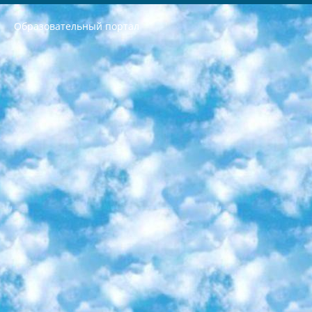
Образовательный портал
РЕСПУБЛИКА УЗБЕКИСТАН МИНИСТРЕРСТВО ДОШКОЛЬНОГО И ШКОЛЬНОГО ОБРАЗОВАНИЯ КОМАНДА в общеобразовательных учреждениях в 2023-2024 учебном году организация и проведение итоговой государственной аттестации обучающихся о Министра дошкольного и школьного образования Республики Узбекистан от 4 марта 2008 года (постановлением Минюста от 20 марта 2008 года № 1778 государственной регистрации) «Итоговое состояние учащихся общего среднего образования на основании положения об утверждении положения об аттестации общего среднего образования выпускной экзамен студентов в образовательных учреждениях в 2023-2024 учебном году В целях организации и прохождения аттестации приказываю: 1. Следующее: перечень предметов, по которым будет проводиться итоговая государственная аттестация и экзамен формы перевода согласно приложению 1; сертификаты международного образца, оценивающие уровень владения иностранными языками перечень согласно приложению 2; 2. Педагогический при специализированных образовательных учреждениях. научно-практический центр квалификации и международной оценки (Д.Давидова) 2024 г. До 25 марта: задания по предметам, по которым будет проводиться итоговая аттестация разработка и утверждение технических условий; итоговая аттестация на основании разработанного предметного задания разработка вопросов по предметам (устно и письменно), экзамен передача; общеобразовательные средние школы и специальные учебные заведения учащиеся выпускных классов школ и интернатов в агентской системе подготовка базы данных экзаменационных материалов и критериев оценки; перевод базы экзаменационных материалов на все языки обучения подать в Республиканский образовательный центр для изготовления; варианты экзаменов на основе разработанных контрольных материалов пусть будут поставлены задачи формирования. 3. Республиканский образовательный центр (Ш.Худайкулов) до 5 апреля 2024 года. до: база данных предоставленных экзаменационных материалов на все языки обучения перевод и экспертиза; для слепых, слабовидящих, глухих, слабослышащих и умственно отсталых детей учащиеся выпускных классов специализированных школ и школ-интернатов база данных экзаменационных материалов на всех преподаваемых языках подготовка критериев оценки; специализированные школы для умственно отсталых детей и технологии для учащихся выпускных классов школ-интернатов разработка соответствующих рекомендаций и критериев проведения ЕГЭ по естествознанию давать задания. 4. Педагогический при специализированных образовательных учреждениях. Научно-практический центр навыков и международной оценки (Д.Давидова), Республика образовательный центр (Худайкулов Ш.) итоговый государственный аттестационный экзамен ориентирован на творческое и логическое мышление при подготовке базы материалов учитывать введение заданий. 5. Следует отметить, что: сертификат государственного образца о знании общеобразовательного предмета и как минимум национальный уровень B1 по предметам на иностранных языках, указанным в Приложении 2. или международно признанный сертификат эквивалентного уровня студенты, изучающие определенный предмет, освобождаются от экзамена; по соответствующим предметам запланирована итоговая государственная аттестация за день до дня, путем жеребьевки Рабочей группой (в письменной форме по предметам, проводимым в форме) из числа сформированных вариантов выбрано 2 варианта; 2 выбранных варианта экзамена анонсированы на официальном сайте министерства и все выпускники по всей стране на основе этих вариантов проводит итоговую государственную аттестацию. 6. Государственное образование учащихся средних общеобразовательных учреждений. знания в соответствии с квалификационными требованиями, которые необходимо приобрести на основании стандартов итоговый (выпускной) контроль для 9 и 11 классов в целях тестирования Экзамены (далее – экзамены) состоят из предметов, перечисленных в приложении 1. будет сделано. 7. Экзамены пройдут с 26 мая по 15 июня 2024 г. (кроме науки физического воспитания). 8. Физическая для учащихся 9 классов общесредних образовательных учреждений. Экзамены по предмету «Образование, квалификация медицина» 1-6 мая 2024 года. сотрудники перевести под присмотр (с отклонениями в физическом или умственном развитии) специализированная школа для детей, школы-интернаты и со сколиозом школы-интернаты санаторного типа для больных детей исключены). 9. Он был слепым, слабовидящим и имел нарушения опорно-двигательного аппарата. экзамены в специализированных школах и интернатах для детей должны проводиться исходя из требований, предъявляемых к общеобразовательным учреждениям (физкультура кроме науки). 10. Специализированная школа для глухих и слабослышащих детей. и экзамены в интернатах и быть реализован в виде письменного теста по математике. 11. Специальность для умственно отсталых детей. Для 9 класса Родной язык и литературное письмо Государственный язык (язык обучения – узбекский). для неклассов) написано Математическое письмо Письменная/устная история Узбекистана Физическое воспитание практично Итоговый контроль Для 11 класса Написание родного языка и литературы (эссе) Математическое письмо Узбекский язык (обучение на узбекском языке) не посещающее общее среднее образование для учреждений)/Образовательное учреждение выбор письменный и устный Иностранный язык письменный/устный Письменная/устная история Узбекистана *По выбору студента:  Химия  Физика  Основы государственного права  География 10 бесплатных образовательных ресурсов - Мы составили подборку онлайн-проектов с интерактивными упражнениями, видеолекциями и статьями. Они помогут вам обрести новые и освежить старые знания бесплатно. 1. «ИНТУИТ» Старейшая образовательная площадка Рунета. Здесь вы найдёте сотни текстовых и видеокурсов на десятки различных тем — от программирования до психологии. Многие курсы подготовлены российскими университетами и крупными международными компаниями вроде Intel и Microsoft. Самостоятельное обучение бесплатное, но желающие могут оплатить услуги персональных наставников. 2. «Смартия» знакомит с актуальными профессиями и подсказывает, как им обучаться. Выбрав заинтересовавшую вас специальность — SMM-специалист, фотограф, веб-дизайнер или другую, — увидите список необходимых для неё умений. Чтобы вы могли освоить их самостоятельно, для каждого умения площадка отображает подборку ссылок на учебные материалы. Хотя «Смартия» ориентируется на русскоязычную аудиторию, часть контента всё же доступна только на английском. 3. «Лекторий Физтеха» Проект Московского физико-технического института (Физтеха). С его помощью вы можете смотреть онлайн серии лекций, записанные на видео в этом вузе. В числе доступных предметов — физика, биология, химия, информационные технологии и другие. К некоторым лекциям администрация ресурса прилагает готовые конспекты, которые можно скачивать в PDF-формате. 4. ITMOcourses Онлайн-площадка Санкт-Петербургского национального исследовательского университета информационных технологий, механики и оптики (ИТМО). Ресурс предоставляет свободный доступ к курсам, разработанным в этом вузе. Каталог материалов разбит на четыре категории: «Оптические системы и технологии», «Приборостроение и робототехника», «Информационные технологии» и «Биотехнологии». Курсы состоят из видеолекций, интерактивных демонстраций и заданий. 5. «КиберЛенинка» Электронная научная библиотека открытого доступа. Каталог площадки регулярно обрастает текстами статей из различных научных изданий. Сгруппированные по журналам и рубрикам публикации можно читать онлайн или скачивать целиком в PDF-формате. Проект нацелен на популяризацию науки за счёт открытого доступа к качественной информации. 6. «ПостНаука» На этом ресурсе публикуют подборки видеолекций, составленные экспертами из разных отраслей и объединённые общими темами. Среди них, к примеру, есть серии «Биоинформатика и геномика», «Культура средневековой Скандинавии» и Cinema Studies о теории кино. Каждая подборка лекций — логически связанная история, рассказанная экспертом от первого лица. Кроме того, на сайте появляются научно-образовательные статьи и тесты на разные темы. 7. «Newочём» Команда проекта «Newочём» отбирает самые интересные тексты из англоязычных СМИ и переводит те из них, за которые голосуют участники сообщества «ВКонтакте». По большей части это научно-популярные статьи. Редакторы придумывают лишь заголовки, в остальном содержание переводов соответствует оригиналам. Полные тексты можно читать прямо в социальной сети. 8. InternetUrok Онлайн-база материалов по основным дисциплинам школьной программы. Информация на сайте структурирована по классам, предметам и темам (урокам). Каждый урок состоит из видеолекций и конспектов. Есть также интерактивные тренажёры и тесты для закрепления пройденного материала. Даже если вы давно окончили школу, возможность повторить программу старших классов всегда может пригодиться. 9. Edutainme Ещё один ресурс об образовании. В отличие от Newtonew, как мне кажется, Edutainme больше ориентируется на представителей индустрии: педагогов, предпринимателей, разработчиков образовательных проектов. Но и любой, кто просто стремится к саморазвитию, найдёт на сайте много полезного и интересного для себя. Например, информацию о новых курсах и образовательных сервисах. 10. Newtonew Онлайн-медиа об образовании и обучении в широком смысле. Авторы Newtonew пишут об инструментах, заведениях, тактиках и стратегиях, которые помогают учить других и получать новые знания самостоятельно. На этой площадке вы найдёте новости, обзоры, аналитические мат