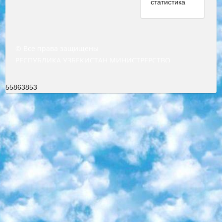
© Все права защищены
РЕСПУБЛИКА УЗБЕКИСТАН МИНИСТРЕРСТВО ДОШКОЛЬНОГО И ШКОЛЬНОГО ОБРАЗОВАНИЯ КОМАНДА в общеобразовательных учреждениях в 2023-2024 учебном году организация и проведение итоговой государственной аттестации обучающихся о Министра дошкольного и школьного образования Республики Узбекистан от 4 марта 2008 года (постановлением Минюста от 20 марта 2008 года № 1778 государственной регистрации) «Итоговое состояние учащихся общего среднего образования на основании положения об утверждении положения об аттестации общего среднего образования выпускной экзамен студентов в образовательных учреждениях в 2023-2024 учебном году В целях организации и прохождения аттестации приказываю: 1. Следующее: перечень предметов, по которым будет проводиться итоговая государственная аттестация и экзамен формы перевода согласно приложению 1; сертификаты международного образца, оценивающие уровень владения иностранными языками перечень согласно приложению 2; 2. Педагогический при специализированных образовательных учреждениях. научно-практический центр квалификации и международной оценки (Д.Давидова) 2024 г. До 25 марта: задания по предметам, по которым будет проводиться итоговая аттестация разработка и утверждение технических условий; итоговая аттестация на основании разработанного предметного задания разработка вопросов по предметам (устно и письменно), экзамен передача; общеобразовательные средние школы и специальные учебные заведения учащиеся выпускных классов школ и интернатов в агентской системе подготовка базы данных экзаменационных материалов и критериев оценки; перевод базы экзаменационных материалов на все языки обучения подать в Республиканский образовательный центр для изготовления; варианты экзаменов на основе разработанных контрольных материалов пусть будут поставлены задачи формирования. 3. Республиканский образовательный центр (Ш.Худайкулов) до 5 апреля 2024 года. до: база данных предоставленных экзаменационных материалов на все языки обучения перевод и экспертиза; для слепых, слабовидящих, глухих, слабослышащих и умственно отсталых детей учащиеся выпускных классов специализированных школ и школ-интернатов база данных экзаменационных материалов на всех преподаваемых языках подготовка критериев оценки; специализированные школы для умственно отсталых детей и технологии для учащихся выпускных классов школ-интернатов разработка соответствующих рекомендаций и критериев проведения ЕГЭ по естествознанию давать задания. 4. Педагогический при специализированных образовательных учреждениях. Научно-практический центр навыков и международной оценки (Д.Давидова), Республика образовательный центр (Худайкулов Ш.) итоговый государственный аттестационный экзамен ориентирован на творческое и логическое мышление при подготовке базы материалов учитывать введение заданий. 5. Следует отметить, что: сертификат государственного образца о знании общеобразовательного предмета и как минимум национальный уровень B1 по предметам на иностранных языках, указанным в Приложении 2. или международно признанный сертификат эквивалентного уровня студенты, изучающие определенный предмет, освобождаются от экзамена; по соответствующим предметам запланирована итоговая государственная аттестация за день до дня, путем жеребьевки Рабочей группой (в письменной форме по предметам, проводимым в форме) из числа сформированных вариантов выбрано 2 варианта; 2 выбранных варианта экзамена анонсированы на официальном сайте министерства и все выпускники по всей стране на основе этих вариантов проводит итоговую государственную аттестацию. 6. Государственное образование учащихся средних общеобразовательных учреждений. знания в соответствии с квалификационными требованиями, которые необходимо приобрести на основании стандартов итоговый (выпускной) контроль для 9 и 11 классов в целях тестирования Экзамены (далее – экзамены) состоят из предметов, перечисленных в приложении 1. будет сделано. 7. Экзамены пройдут с 26 мая по 15 июня 2024 г. (кроме науки физического воспитания). 8. Физическая для учащихся 9 классов общесредних образовательных учреждений. Экзамены по предмету «Образование, квалификация медицина» 1-6 мая 2024 года. сотрудники перевести под присмотр (с отклонениями в физическом или умственном развитии) специализированная школа для детей, школы-интернаты и со сколиозом школы-интернаты санаторного типа для больных детей исключены). 9. Он был слепым, слабовидящим и имел нарушения опорно-двигательного аппарата. экзамены в специализированных школах и интернатах для детей должны проводиться исходя из требований, предъявляемых к общеобразовательным учреждениям (физкультура кроме науки). 10. Специализированная школа для глухих и слабослышащих детей. и экзамены в интернатах и быть реализован в виде письменного теста по математике. 11. Специальность для умственно отсталых детей. Для 9 класса Родной язык и литературное письмо Государственный язык (язык обучения – узбекский). для неклассов) написано Математическое письмо Письменная/устная история Узбекистана Физическое воспитание практично Итоговый контроль Для 11 класса Написание родного языка и литературы (эссе) Математическое письмо Узбекский язык (обучение на узбекском языке) не посещающее общее среднее образование для учреждений)/Образовательное учреждение выбор письменный и устный Иностранный язык письменный/устный Письменная/устная история Узбекистана *По выбору студента:  Химия  Физика  Основы государственного права  География 10 бесплатных образовательных ресурсов - Мы составили подборку онлайн-проектов с интерактивными упражнениями, видеолекциями и статьями. Они помогут вам обрести новые и освежить старые знания бесплатно. 1. «ИНТУИТ» Старейшая образовательная площадка Рунета. Здесь вы найдёте сотни текстовых и видеокурсов на десятки различных тем — от программирования до психологии. Многие курсы подготовлены российскими университетами и крупными международными компаниями вроде Intel и Microsoft. Самостоятельное обучение бесплатное, но желающие могут оплатить услуги персональных наставников. 2. «Смартия» знакомит с актуальными профессиями и подсказывает, как им обучаться. Выбрав заинтересовавшую вас специальность — SMM-специалист, фотограф, веб-дизайнер или другую, — увидите список необходимых для неё умений. Чтобы вы могли освоить их самостоятельно, для каждого умения площадка отображает подборку ссылок на учебные материалы. Хотя «Смартия» ориентируется на русскоязычную аудиторию, часть контента всё же доступна только на английском. 3. «Лекторий Физтеха» Проект Московского физико-технического института (Физтеха). С его помощью вы можете смотреть онлайн серии лекций, записанные на видео в этом вузе. В числе доступных предметов — физика, биология, химия, информационные технологии и другие. К некоторым лекциям администрация ресурса прилагает готовые конспекты, которые можно скачивать в PDF-формате. 4. ITMOcourses Онлайн-площадка Санкт-Петербургского национального исследовательского университета информационных технологий, механики и оптики (ИТМО). Ресурс предоставляет свободный доступ к курсам, разработанным в этом вузе. Каталог материалов разбит на четыре категории: «Оптические системы и технологии», «Приборостроение и робототехника», «Информационные технологии» и «Биотехнологии». Курсы состоят из видеолекций, интерактивных демонстраций и заданий. 5. «КиберЛенинка» Электронная научная библиотека открытого доступа. Каталог площадки регулярно обрастает текстами статей из различных научных изданий. Сгруппированные по журналам и рубрикам публикации можно читать онлайн или скачивать целиком в PDF-формате. Проект нацелен на популяризацию науки за счёт открытого доступа к качественной информации. 6. «ПостНаука» На этом ресурсе публикуют подборки видеолекций, составленные экспертами из разных отраслей и объединённые общими темами. Среди них, к примеру, есть серии «Биоинформатика и геномика», «Культура средневековой Скандинавии» и Cinema Studies о теории кино. Каждая подборка лекций — логически связанная история, рассказанная экспертом от первого лица. Кроме того, на сайте появляются научно-образовательные статьи и тесты на разные темы. 7. «Newочём» Команда проекта «Newочём» отбирает самые интересные тексты из англоязычных СМИ и переводит те из них, за которые голосуют участники сообщества «ВКонтакте». По большей части это научно-популярные статьи. Редакторы придумывают лишь заголовки, в остальном содержание переводов соответствует оригиналам. Полные тексты можно читать прямо в социальной сети. 8. InternetUrok Онлайн-база материалов по основным дисциплинам школьной программы. Информация на сайте структурирована по классам, предметам и темам (урокам). Каждый урок состоит из видеолекций и конспектов. Есть также интерактивные тренажёры и тесты для закрепления пройденного материала. Даже если вы давно окончили школу, возможность повторить программу старших классов всегда может пригодиться. 9. Edutainme Ещё один ресурс об образовании. В отличие от Newtonew, как мне кажется, Edutainme больше ориентируется на представителей индустрии: педагогов, предпринимателей, разработчиков образовательных проектов. Но и любой, кто просто стремится к саморазвитию, найдёт на сайте много полезного и интересного для себя. Например, информацию о новых курсах и образовательных сервисах. 10. Newtonew Онлайн-медиа об образовании и обучении в широком смысле. Авторы Newtonew пишут об инструментах, заведениях, тактиках и стратегиях, которые помогают учить других и получать новые знания самостоятельно. На этой площадке вы найдёте новости, обзоры, аналитические мате
55863853