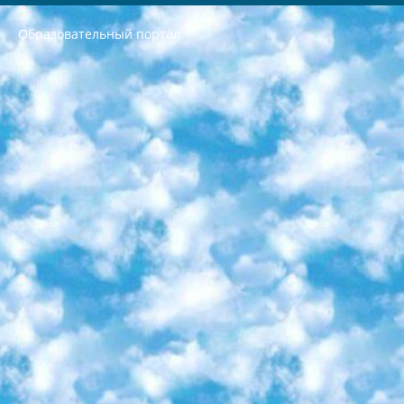
Образовательный портал
РЕСПУБЛИКА УЗБЕКИСТАН МИНИСТРЕРСТВО ДОШКОЛЬНОГО И ШКОЛЬНОГО ОБРАЗОВАНИЯ КОМАНДА в общеобразовательных учреждениях в 2023-2024 учебном году организация и проведение итоговой государственной аттестации обучающихся о Министра дошкольного и школьного образования Республики Узбекистан от 4 марта 2008 года (постановлением Минюста от 20 марта 2008 года № 1778 государственной регистрации) «Итоговое состояние учащихся общего среднего образования на основании положения об утверждении положения об аттестации общего среднего образования выпускной экзамен студентов в образовательных учреждениях в 2023-2024 учебном году В целях организации и прохождения аттестации приказываю: 1. Следующее: перечень предметов, по которым будет проводиться итоговая государственная аттестация и экзамен формы перевода согласно приложению 1; сертификаты международного образца, оценивающие уровень владения иностранными языками перечень согласно приложению 2; 2. Педагогический при специализированных образовательных учреждениях. научно-практический центр квалификации и международной оценки (Д.Давидова) 2024 г. До 25 марта: задания по предметам, по которым будет проводиться итоговая аттестация разработка и утверждение технических условий; итоговая аттестация на основании разработанного предметного задания разработка вопросов по предметам (устно и письменно), экзамен передача; общеобразовательные средние школы и специальные учебные заведения учащиеся выпускных классов школ и интернатов в агентской системе подготовка базы данных экзаменационных материалов и критериев оценки; перевод базы экзаменационных материалов на все языки обучения подать в Республиканский образовательный центр для изготовления; варианты экзаменов на основе разработанных контрольных материалов пусть будут поставлены задачи формирования. 3. Республиканский образовательный центр (Ш.Худайкулов) до 5 апреля 2024 года. до: база данных предоставленных экзаменационных материалов на все языки обучения перевод и экспертиза; для слепых, слабовидящих, глухих, слабослышащих и умственно отсталых детей учащиеся выпускных классов специализированных школ и школ-интернатов база данных экзаменационных материалов на всех преподаваемых языках подготовка критериев оценки; специализированные школы для умственно отсталых детей и технологии для учащихся выпускных классов школ-интернатов разработка соответствующих рекомендаций и критериев проведения ЕГЭ по естествознанию давать задания. 4. Педагогический при специализированных образовательных учреждениях. Научно-практический центр навыков и международной оценки (Д.Давидова), Республика образовательный центр (Худайкулов Ш.) итоговый государственный аттестационный экзамен ориентирован на творческое и логическое мышление при подготовке базы материалов учитывать введение заданий. 5. Следует отметить, что: сертификат государственного образца о знании общеобразовательного предмета и как минимум национальный уровень B1 по предметам на иностранных языках, указанным в Приложении 2. или международно признанный сертификат эквивалентного уровня студенты, изучающие определенный предмет, освобождаются от экзамена; по соответствующим предметам запланирована итоговая государственная аттестация за день до дня, путем жеребьевки Рабочей группой (в письменной форме по предметам, проводимым в форме) из числа сформированных вариантов выбрано 2 варианта; 2 выбранных варианта экзамена анонсированы на официальном сайте министерства и все выпускники по всей стране на основе этих вариантов проводит итоговую государственную аттестацию. 6. Государственное образование учащихся средних общеобразовательных учреждений. знания в соответствии с квалификационными требованиями, которые необходимо приобрести на основании стандартов итоговый (выпускной) контроль для 9 и 11 классов в целях тестирования Экзамены (далее – экзамены) состоят из предметов, перечисленных в приложении 1. будет сделано. 7. Экзамены пройдут с 26 мая по 15 июня 2024 г. (кроме науки физического воспитания). 8. Физическая для учащихся 9 классов общесредних образовательных учреждений. Экзамены по предмету «Образование, квалификация медицина» 1-6 мая 2024 года. сотрудники перевести под присмотр (с отклонениями в физическом или умственном развитии) специализированная школа для детей, школы-интернаты и со сколиозом школы-интернаты санаторного типа для больных детей исключены). 9. Он был слепым, слабовидящим и имел нарушения опорно-двигательного аппарата. экзамены в специализированных школах и интернатах для детей должны проводиться исходя из требований, предъявляемых к общеобразовательным учреждениям (физкультура кроме науки). 10. Специализированная школа для глухих и слабослышащих детей. и экзамены в интернатах и быть реализован в виде письменного теста по математике. 11. Специальность для умственно отсталых детей. Для 9 класса Родной язык и литературное письмо Государственный язык (язык обучения – узбекский). для неклассов) написано Математическое письмо Письменная/устная история Узбекистана Физическое воспитание практично Итоговый контроль Для 11 класса Написание родного языка и литературы (эссе) Математическое письмо Узбекский язык (обучение на узбекском языке) не посещающее общее среднее образование для учреждений)/Образовательное учреждение выбор письменный и устный Иностранный язык письменный/устный Письменная/устная история Узбекистана *По выбору студента:  Химия  Физика  Основы государственного права  География 10 бесплатных образовательных ресурсов - Мы составили подборку онлайн-проектов с интерактивными упражнениями, видеолекциями и статьями. Они помогут вам обрести новые и освежить старые знания бесплатно. 1. «ИНТУИТ» Старейшая образовательная площадка Рунета. Здесь вы найдёте сотни текстовых и видеокурсов на десятки различных тем — от программирования до психологии. Многие курсы подготовлены российскими университетами и крупными международными компаниями вроде Intel и Microsoft. Самостоятельное обучение бесплатное, но желающие могут оплатить услуги персональных наставников. 2. «Смартия» знакомит с актуальными профессиями и подсказывает, как им обучаться. Выбрав заинтересовавшую вас специальность — SMM-специалист, фотограф, веб-дизайнер или другую, — увидите список необходимых для неё умений. Чтобы вы могли освоить их самостоятельно, для каждого умения площадка отображает подборку ссылок на учебные материалы. Хотя «Смартия» ориентируется на русскоязычную аудиторию, часть контента всё же доступна только на английском. 3. «Лекторий Физтеха» Проект Московского физико-технического института (Физтеха). С его помощью вы можете смотреть онлайн серии лекций, записанные на видео в этом вузе. В числе доступных предметов — физика, биология, химия, информационные технологии и другие. К некоторым лекциям администрация ресурса прилагает готовые конспекты, которые можно скачивать в PDF-формате. 4. ITMOcourses Онлайн-площадка Санкт-Петербургского национального исследовательского университета информационных технологий, механики и оптики (ИТМО). Ресурс предоставляет свободный доступ к курсам, разработанным в этом вузе. Каталог материалов разбит на четыре категории: «Оптические системы и технологии», «Приборостроение и робототехника», «Информационные технологии» и «Биотехнологии». Курсы состоят из видеолекций, интерактивных демонстраций и заданий. 5. «КиберЛенинка» Электронная научная библиотека открытого доступа. Каталог площадки регулярно обрастает текстами статей из различных научных изданий. Сгруппированные по журналам и рубрикам публикации можно читать онлайн или скачивать целиком в PDF-формате. Проект нацелен на популяризацию науки за счёт открытого доступа к качественной информации. 6. «ПостНаука» На этом ресурсе публикуют подборки видеолекций, составленные экспертами из разных отраслей и объединённые общими темами. Среди них, к примеру, есть серии «Биоинформатика и геномика», «Культура средневековой Скандинавии» и Cinema Studies о теории кино. Каждая подборка лекций — логически связанная история, рассказанная экспертом от первого лица. Кроме того, на сайте появляются научно-образовательные статьи и тесты на разные темы. 7. «Newочём» Команда проекта «Newочём» отбирает самые интересные тексты из англоязычных СМИ и переводит те из них, за которые голосуют участники сообщества «ВКонтакте». По большей части это научно-популярные статьи. Редакторы придумывают лишь заголовки, в остальном содержание переводов соответствует оригиналам. Полные тексты можно читать прямо в социальной сети. 8. InternetUrok Онлайн-база материалов по основным дисциплинам школьной программы. Информация на сайте структурирована по классам, предметам и темам (урокам). Каждый урок состоит из видеолекций и конспектов. Есть также интерактивные тренажёры и тесты для закрепления пройденного материала. Даже если вы давно окончили школу, возможность повторить программу старших классов всегда может пригодиться. 9. Edutainme Ещё один ресурс об образовании. В отличие от Newtonew, как мне кажется, Edutainme больше ориентируется на представителей индустрии: педагогов, предпринимателей, разработчиков образовательных проектов. Но и любой, кто просто стремится к саморазвитию, найдёт на сайте много полезного и интересного для себя. Например, информацию о новых курсах и образовательных сервисах. 10. Newtonew Онлайн-медиа об образовании и обучении в широком смысле. Авторы Newtonew пишут об инструментах, заведениях, тактиках и стратегиях, которые помогают учить других и получать новые знания самостоятельно. На этой площадке вы найдёте новости, обзоры, аналитические мат