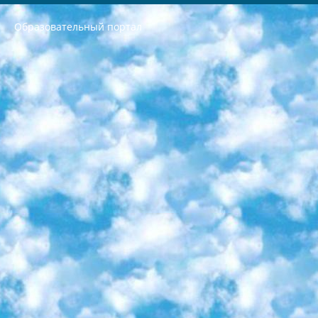
Образовательный портал
РЕСПУБЛИКА УЗБЕКИСТАН МИНИСТРЕРСТВО ДОШКОЛЬНОГО И ШКОЛЬНОГО ОБРАЗОВАНИЯ КОМАНДА в общеобразовательных учреждениях в 2023-2024 учебном году организация и проведение итоговой государственной аттестации обучающихся о Министра дошкольного и школьного образования Республики Узбекистан от 4 марта 2008 года (постановлением Минюста от 20 марта 2008 года № 1778 государственной регистрации) «Итоговое состояние учащихся общего среднего образования на основании положения об утверждении положения об аттестации общего среднего образования выпускной экзамен студентов в образовательных учреждениях в 2023-2024 учебном году В целях организации и прохождения аттестации приказываю: 1. Следующее: перечень предметов, по которым будет проводиться итоговая государственная аттестация и экзамен формы перевода согласно приложению 1; сертификаты международного образца, оценивающие уровень владения иностранными языками перечень согласно приложению 2; 2. Педагогический при специализированных образовательных учреждениях. научно-практический центр квалификации и международной оценки (Д.Давидова) 2024 г. До 25 марта: задания по предметам, по которым будет проводиться итоговая аттестация разработка и утверждение технических условий; итоговая аттестация на основании разработанного предметного задания разработка вопросов по предметам (устно и письменно), экзамен передача; общеобразовательные средние школы и специальные учебные заведения учащиеся выпускных классов школ и интернатов в агентской системе подготовка базы данных экзаменационных материалов и критериев оценки; перевод базы экзаменационных материалов на все языки обучения подать в Республиканский образовательный центр для изготовления; варианты экзаменов на основе разработанных контрольных материалов пусть будут поставлены задачи формирования. 3. Республиканский образовательный центр (Ш.Худайкулов) до 5 апреля 2024 года. до: база данных предоставленных экзаменационных материалов на все языки обучения перевод и экспертиза; для слепых, слабовидящих, глухих, слабослышащих и умственно отсталых детей учащиеся выпускных классов специализированных школ и школ-интернатов база данных экзаменационных материалов на всех преподаваемых языках подготовка критериев оценки; специализированные школы для умственно отсталых детей и технологии для учащихся выпускных классов школ-интернатов разработка соответствующих рекомендаций и критериев проведения ЕГЭ по естествознанию давать задания. 4. Педагогический при специализированных образовательных учреждениях. Научно-практический центр навыков и международной оценки (Д.Давидова), Республика образовательный центр (Худайкулов Ш.) итоговый государственный аттестационный экзамен ориентирован на творческое и логическое мышление при подготовке базы материалов учитывать введение заданий. 5. Следует отметить, что: сертификат государственного образца о знании общеобразовательного предмета и как минимум национальный уровень B1 по предметам на иностранных языках, указанным в Приложении 2. или международно признанный сертификат эквивалентного уровня студенты, изучающие определенный предмет, освобождаются от экзамена; по соответствующим предметам запланирована итоговая государственная аттестация за день до дня, путем жеребьевки Рабочей группой (в письменной форме по предметам, проводимым в форме) из числа сформированных вариантов выбрано 2 варианта; 2 выбранных варианта экзамена анонсированы на официальном сайте министерства и все выпускники по всей стране на основе этих вариантов проводит итоговую государственную аттестацию. 6. Государственное образование учащихся средних общеобразовательных учреждений. знания в соответствии с квалификационными требованиями, которые необходимо приобрести на основании стандартов итоговый (выпускной) контроль для 9 и 11 классов в целях тестирования Экзамены (далее – экзамены) состоят из предметов, перечисленных в приложении 1. будет сделано. 7. Экзамены пройдут с 26 мая по 15 июня 2024 г. (кроме науки физического воспитания). 8. Физическая для учащихся 9 классов общесредних образовательных учреждений. Экзамены по предмету «Образование, квалификация медицина» 1-6 мая 2024 года. сотрудники перевести под присмотр (с отклонениями в физическом или умственном развитии) специализированная школа для детей, школы-интернаты и со сколиозом школы-интернаты санаторного типа для больных детей исключены). 9. Он был слепым, слабовидящим и имел нарушения опорно-двигательного аппарата. экзамены в специализированных школах и интернатах для детей должны проводиться исходя из требований, предъявляемых к общеобразовательным учреждениям (физкультура кроме науки). 10. Специализированная школа для глухих и слабослышащих детей. и экзамены в интернатах и быть реализован в виде письменного теста по математике. 11. Специальность для умственно отсталых детей. Для 9 класса Родной язык и литературное письмо Государственный язык (язык обучения – узбекский). для неклассов) написано Математическое письмо Письменная/устная история Узбекистана Физическое воспитание практично Итоговый контроль Для 11 класса Написание родного языка и литературы (эссе) Математическое письмо Узбекский язык (обучение на узбекском языке) не посещающее общее среднее образование для учреждений)/Образовательное учреждение выбор письменный и устный Иностранный язык письменный/устный Письменная/устная история Узбекистана *По выбору студента:  Химия  Физика  Основы государственного права  География 10 бесплатных образовательных ресурсов - Мы составили подборку онлайн-проектов с интерактивными упражнениями, видеолекциями и статьями. Они помогут вам обрести новые и освежить старые знания бесплатно. 1. «ИНТУИТ» Старейшая образовательная площадка Рунета. Здесь вы найдёте сотни текстовых и видеокурсов на десятки различных тем — от программирования до психологии. Многие курсы подготовлены российскими университетами и крупными международными компаниями вроде Intel и Microsoft. Самостоятельное обучение бесплатное, но желающие могут оплатить услуги персональных наставников. 2. «Смартия» знакомит с актуальными профессиями и подсказывает, как им обучаться. Выбрав заинтересовавшую вас специальность — SMM-специалист, фотограф, веб-дизайнер или другую, — увидите список необходимых для неё умений. Чтобы вы могли освоить их самостоятельно, для каждого умения площадка отображает подборку ссылок на учебные материалы. Хотя «Смартия» ориентируется на русскоязычную аудиторию, часть контента всё же доступна только на английском. 3. «Лекторий Физтеха» Проект Московского физико-технического института (Физтеха). С его помощью вы можете смотреть онлайн серии лекций, записанные на видео в этом вузе. В числе доступных предметов — физика, биология, химия, информационные технологии и другие. К некоторым лекциям администрация ресурса прилагает готовые конспекты, которые можно скачивать в PDF-формате. 4. ITMOcourses Онлайн-площадка Санкт-Петербургского национального исследовательского университета информационных технологий, механики и оптики (ИТМО). Ресурс предоставляет свободный доступ к курсам, разработанным в этом вузе. Каталог материалов разбит на четыре категории: «Оптические системы и технологии», «Приборостроение и робототехника», «Информационные технологии» и «Биотехнологии». Курсы состоят из видеолекций, интерактивных демонстраций и заданий. 5. «КиберЛенинка» Электронная научная библиотека открытого доступа. Каталог площадки регулярно обрастает текстами статей из различных научных изданий. Сгруппированные по журналам и рубрикам публикации можно читать онлайн или скачивать целиком в PDF-формате. Проект нацелен на популяризацию науки за счёт открытого доступа к качественной информации. 6. «ПостНаука» На этом ресурсе публикуют подборки видеолекций, составленные экспертами из разных отраслей и объединённые общими темами. Среди них, к примеру, есть серии «Биоинформатика и геномика», «Культура средневековой Скандинавии» и Cinema Studies о теории кино. Каждая подборка лекций — логически связанная история, рассказанная экспертом от первого лица. Кроме того, на сайте появляются научно-образовательные статьи и тесты на разные темы. 7. «Newочём» Команда проекта «Newочём» отбирает самые интересные тексты из англоязычных СМИ и переводит те из них, за которые голосуют участники сообщества «ВКонтакте». По большей части это научно-популярные статьи. Редакторы придумывают лишь заголовки, в остальном содержание переводов соответствует оригиналам. Полные тексты можно читать прямо в социальной сети. 8. InternetUrok Онлайн-база материалов по основным дисциплинам школьной программы. Информация на сайте структурирована по классам, предметам и темам (урокам). Каждый урок состоит из видеолекций и конспектов. Есть также интерактивные тренажёры и тесты для закрепления пройденного материала. Даже если вы давно окончили школу, возможность повторить программу старших классов всегда может пригодиться. 9. Edutainme Ещё один ресурс об образовании. В отличие от Newtonew, как мне кажется, Edutainme больше ориентируется на представителей индустрии: педагогов, предпринимателей, разработчиков образовательных проектов. Но и любой, кто просто стремится к саморазвитию, найдёт на сайте много полезного и интересного для себя. Например, информацию о новых курсах и образовательных сервисах. 10. Newtonew Онлайн-медиа об образовании и обучении в широком смысле. Авторы Newtonew пишут об инструментах, заведениях, тактиках и стратегиях, которые помогают учить других и получать новые знания самостоятельно. На этой площадке вы найдёте новости, обзоры, аналитические мат