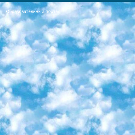
Образовательный портал
РЕСПУБЛИКА УЗБЕКИСТАН МИНИСТРЕРСТВО ДОШКОЛЬНОГО И ШКОЛЬНОГО ОБРАЗОВАНИЯ КОМАНДА в общеобразовательных учреждениях в 2023-2024 учебном году организация и проведение итоговой государственной аттестации обучающихся о Министра дошкольного и школьного образования Республики Узбекистан от 4 марта 2008 года (постановлением Минюста от 20 марта 2008 года № 1778 государственной регистрации) «Итоговое состояние учащихся общего среднего образования на основании положения об утверждении положения об аттестации общего среднего образования выпускной экзамен студентов в образовательных учреждениях в 2023-2024 учебном году В целях организации и прохождения аттестации приказываю: 1. Следующее: перечень предметов, по которым будет проводиться итоговая государственная аттестация и экзамен формы перевода согласно приложению 1; сертификаты международного образца, оценивающие уровень владения иностранными языками перечень согласно приложению 2; 2. Педагогический при специализированных образовательных учреждениях. научно-практический центр квалификации и международной оценки (Д.Давидова) 2024 г. До 25 марта: задания по предметам, по которым будет проводиться итоговая аттестация разработка и утверждение технических условий; итоговая аттестация на основании разработанного предметного задания разработка вопросов по предметам (устно и письменно), экзамен передача; общеобразовательные средние школы и специальные учебные заведения учащиеся выпускных классов школ и интернатов в агентской системе подготовка базы данных экзаменационных материалов и критериев оценки; перевод базы экзаменационных материалов на все языки обучения подать в Республиканский образовательный центр для изготовления; варианты экзаменов на основе разработанных контрольных материалов пусть будут поставлены задачи формирования. 3. Республиканский образовательный центр (Ш.Худайкулов) до 5 апреля 2024 года. до: база данных предоставленных экзаменационных материалов на все языки обучения перевод и экспертиза; для слепых, слабовидящих, глухих, слабослышащих и умственно отсталых детей учащиеся выпускных классов специализированных школ и школ-интернатов база данных экзаменационных материалов на всех преподаваемых языках подготовка критериев оценки; специализированные школы для умственно отсталых детей и технологии для учащихся выпускных классов школ-интернатов разработка соответствующих рекомендаций и критериев проведения ЕГЭ по естествознанию давать задания. 4. Педагогический при специализированных образовательных учреждениях. Научно-практический центр навыков и международной оценки (Д.Давидова), Республика образовательный центр (Худайкулов Ш.) итоговый государственный аттестационный экзамен ориентирован на творческое и логическое мышление при подготовке базы материалов учитывать введение заданий. 5. Следует отметить, что: сертификат государственного образца о знании общеобразовательного предмета и как минимум национальный уровень B1 по предметам на иностранных языках, указанным в Приложении 2. или международно признанный сертификат эквивалентного уровня студенты, изучающие определенный предмет, освобождаются от экзамена; по соответствующим предметам запланирована итоговая государственная аттестация за день до дня, путем жеребьевки Рабочей группой (в письменной форме по предметам, проводимым в форме) из числа сформированных вариантов выбрано 2 варианта; 2 выбранных варианта экзамена анонсированы на официальном сайте министерства и все выпускники по всей стране на основе этих вариантов проводит итоговую государственную аттестацию. 6. Государственное образование учащихся средних общеобразовательных учреждений. знания в соответствии с квалификационными требованиями, которые необходимо приобрести на основании стандартов итоговый (выпускной) контроль для 9 и 11 классов в целях тестирования Экзамены (далее – экзамены) состоят из предметов, перечисленных в приложении 1. будет сделано. 7. Экзамены пройдут с 26 мая по 15 июня 2024 г. (кроме науки физического воспитания). 8. Физическая для учащихся 9 классов общесредних образовательных учреждений. Экзамены по предмету «Образование, квалификация медицина» 1-6 мая 2024 года. сотрудники перевести под присмотр (с отклонениями в физическом или умственном развитии) специализированная школа для детей, школы-интернаты и со сколиозом школы-интернаты санаторного типа для больных детей исключены). 9. Он был слепым, слабовидящим и имел нарушения опорно-двигательного аппарата. экзамены в специализированных школах и интернатах для детей должны проводиться исходя из требований, предъявляемых к общеобразовательным учреждениям (физкультура кроме науки). 10. Специализированная школа для глухих и слабослышащих детей. и экзамены в интернатах и быть реализован в виде письменного теста по математике. 11. Специальность для умственно отсталых детей. Для 9 класса Родной язык и литературное письмо Государственный язык (язык обучения – узбекский). для неклассов) написано Математическое письмо Письменная/устная история Узбекистана Физическое воспитание практично Итоговый контроль Для 11 класса Написание родного языка и литературы (эссе) Математическое письмо Узбекский язык (обучение на узбекском языке) не посещающее общее среднее образование для учреждений)/Образовательное учреждение выбор письменный и устный Иностранный язык письменный/устный Письменная/устная история Узбекистана *По выбору студента:  Химия  Физика  Основы государственного права  География 10 бесплатных образовательных ресурсов - Мы составили подборку онлайн-проектов с интерактивными упражнениями, видеолекциями и статьями. Они помогут вам обрести новые и освежить старые знания бесплатно. 1. «ИНТУИТ» Старейшая образовательная площадка Рунета. Здесь вы найдёте сотни текстовых и видеокурсов на десятки различных тем — от программирования до психологии. Многие курсы подготовлены российскими университетами и крупными международными компаниями вроде Intel и Microsoft. Самостоятельное обучение бесплатное, но желающие могут оплатить услуги персональных наставников. 2. «Смартия» знакомит с актуальными профессиями и подсказывает, как им обучаться. Выбрав заинтересовавшую вас специальность — SMM-специалист, фотограф, веб-дизайнер или другую, — увидите список необходимых для неё умений. Чтобы вы могли освоить их самостоятельно, для каждого умения площадка отображает подборку ссылок на учебные материалы. Хотя «Смартия» ориентируется на русскоязычную аудиторию, часть контента всё же доступна только на английском. 3. «Лекторий Физтеха» Проект Московского физико-технического института (Физтеха). С его помощью вы можете смотреть онлайн серии лекций, записанные на видео в этом вузе. В числе доступных предметов — физика, биология, химия, информационные технологии и другие. К некоторым лекциям администрация ресурса прилагает готовые конспекты, которые можно скачивать в PDF-формате. 4. ITMOcourses Онлайн-площадка Санкт-Петербургского национального исследовательского университета информационных технологий, механики и оптики (ИТМО). Ресурс предоставляет свободный доступ к курсам, разработанным в этом вузе. Каталог материалов разбит на четыре категории: «Оптические системы и технологии», «Приборостроение и робототехника», «Информационные технологии» и «Биотехнологии». Курсы состоят из видеолекций, интерактивных демонстраций и заданий. 5. «КиберЛенинка» Электронная научная библиотека открытого доступа. Каталог площадки регулярно обрастает текстами статей из различных научных изданий. Сгруппированные по журналам и рубрикам публикации можно читать онлайн или скачивать целиком в PDF-формате. Проект нацелен на популяризацию науки за счёт открытого доступа к качественной информации. 6. «ПостНаука» На этом ресурсе публикуют подборки видеолекций, составленные экспертами из разных отраслей и объединённые общими темами. Среди них, к примеру, есть серии «Биоинформатика и геномика», «Культура средневековой Скандинавии» и Cinema Studies о теории кино. Каждая подборка лекций — логически связанная история, рассказанная экспертом от первого лица. Кроме того, на сайте появляются научно-образовательные статьи и тесты на разные темы. 7. «Newочём» Команда проекта «Newочём» отбирает самые интересные тексты из англоязычных СМИ и переводит те из них, за которые голосуют участники сообщества «ВКонтакте». По большей части это научно-популярные статьи. Редакторы придумывают лишь заголовки, в остальном содержание переводов соответствует оригиналам. Полные тексты можно читать прямо в социальной сети. 8. InternetUrok Онлайн-база материалов по основным дисциплинам школьной программы. Информация на сайте структурирована по классам, предметам и темам (урокам). Каждый урок состоит из видеолекций и конспектов. Есть также интерактивные тренажёры и тесты для закрепления пройденного материала. Даже если вы давно окончили школу, возможность повторить программу старших классов всегда может пригодиться. 9. Edutainme Ещё один ресурс об образовании. В отличие от Newtonew, как мне кажется, Edutainme больше ориентируется на представителей индустрии: педагогов, предпринимателей, разработчиков образовательных проектов. Но и любой, кто просто стремится к саморазвитию, найдёт на сайте много полезного и интересного для себя. Например, информацию о новых курсах и образовательных сервисах. 10. Newtonew Онлайн-медиа об образовании и обучении в широком смысле. Авторы Newtonew пишут об инструментах, заведениях, тактиках и стратегиях, которые помогают учить других и получать новые знания самостоятельно. На этой площадке вы найдёте новости, обзоры, аналитические мат