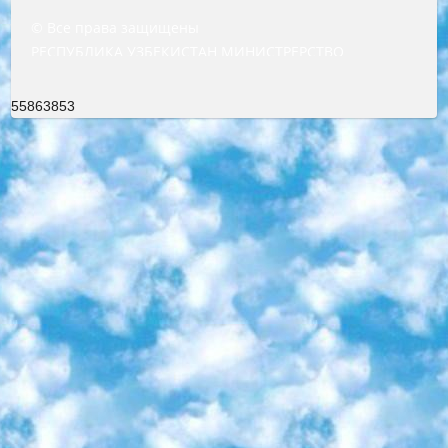
© Все права защищены
РЕСПУБЛИКА УЗБЕКИСТАН МИНИСТРЕРСТВО ДОШКОЛЬНОГО И ШКОЛЬНОГО ОБРАЗОВАНИЯ КОМАНДА в общеобразовательных учреждениях в 2023-2024 учебном году организация и проведение итоговой государственной аттестации обучающихся о Министра дошкольного и школьного образования Республики Узбекистан от 4 марта 2008 года (постановлением Минюста от 20 марта 2008 года № 1778 государственной регистрации) «Итоговое состояние учащихся общего среднего образования на основании положения об утверждении положения об аттестации общего среднего образования выпускной экзамен студентов в образовательных учреждениях в 2023-2024 учебном году В целях организации и прохождения аттестации приказываю: 1. Следующее: перечень предметов, по которым будет проводиться итоговая государственная аттестация и экзамен формы перевода согласно приложению 1; сертификаты международного образца, оценивающие уровень владения иностранными языками перечень согласно приложению 2; 2. Педагогический при специализированных образовательных учреждениях. научно-практический центр квалификации и международной оценки (Д.Давидова) 2024 г. До 25 марта: задания по предметам, по которым будет проводиться итоговая аттестация разработка и утверждение технических условий; итоговая аттестация на основании разработанного предметного задания разработка вопросов по предметам (устно и письменно), экзамен передача; общеобразовательные средние школы и специальные учебные заведения учащиеся выпускных классов школ и интернатов в агентской системе подготовка базы данных экзаменационных материалов и критериев оценки; перевод базы экзаменационных материалов на все языки обучения подать в Республиканский образовательный центр для изготовления; варианты экзаменов на основе разработанных контрольных материалов пусть будут поставлены задачи формирования. 3. Республиканский образовательный центр (Ш.Худайкулов) до 5 апреля 2024 года. до: база данных предоставленных экзаменационных материалов на все языки обучения перевод и экспертиза; для слепых, слабовидящих, глухих, слабослышащих и умственно отсталых детей учащиеся выпускных классов специализированных школ и школ-интернатов база данных экзаменационных материалов на всех преподаваемых языках подготовка критериев оценки; специализированные школы для умственно отсталых детей и технологии для учащихся выпускных классов школ-интернатов разработка соответствующих рекомендаций и критериев проведения ЕГЭ по естествознанию давать задания. 4. Педагогический при специализированных образовательных учреждениях. Научно-практический центр навыков и международной оценки (Д.Давидова), Республика образовательный центр (Худайкулов Ш.) итоговый государственный аттестационный экзамен ориентирован на творческое и логическое мышление при подготовке базы материалов учитывать введение заданий. 5. Следует отметить, что: сертификат государственного образца о знании общеобразовательного предмета и как минимум национальный уровень B1 по предметам на иностранных языках, указанным в Приложении 2. или международно признанный сертификат эквивалентного уровня студенты, изучающие определенный предмет, освобождаются от экзамена; по соответствующим предметам запланирована итоговая государственная аттестация за день до дня, путем жеребьевки Рабочей группой (в письменной форме по предметам, проводимым в форме) из числа сформированных вариантов выбрано 2 варианта; 2 выбранных варианта экзамена анонсированы на официальном сайте министерства и все выпускники по всей стране на основе этих вариантов проводит итоговую государственную аттестацию. 6. Государственное образование учащихся средних общеобразовательных учреждений. знания в соответствии с квалификационными требованиями, которые необходимо приобрести на основании стандартов итоговый (выпускной) контроль для 9 и 11 классов в целях тестирования Экзамены (далее – экзамены) состоят из предметов, перечисленных в приложении 1. будет сделано. 7. Экзамены пройдут с 26 мая по 15 июня 2024 г. (кроме науки физического воспитания). 8. Физическая для учащихся 9 классов общесредних образовательных учреждений. Экзамены по предмету «Образование, квалификация медицина» 1-6 мая 2024 года. сотрудники перевести под присмотр (с отклонениями в физическом или умственном развитии) специализированная школа для детей, школы-интернаты и со сколиозом школы-интернаты санаторного типа для больных детей исключены). 9. Он был слепым, слабовидящим и имел нарушения опорно-двигательного аппарата. экзамены в специализированных школах и интернатах для детей должны проводиться исходя из требований, предъявляемых к общеобразовательным учреждениям (физкультура кроме науки). 10. Специализированная школа для глухих и слабослышащих детей. и экзамены в интернатах и быть реализован в виде письменного теста по математике. 11. Специальность для умственно отсталых детей. Для 9 класса Родной язык и литературное письмо Государственный язык (язык обучения – узбекский). для неклассов) написано Математическое письмо Письменная/устная история Узбекистана Физическое воспитание практично Итоговый контроль Для 11 класса Написание родного языка и литературы (эссе) Математическое письмо Узбекский язык (обучение на узбекском языке) не посещающее общее среднее образование для учреждений)/Образовательное учреждение выбор письменный и устный Иностранный язык письменный/устный Письменная/устная история Узбекистана *По выбору студента:  Химия  Физика  Основы государственного права  География 10 бесплатных образовательных ресурсов - Мы составили подборку онлайн-проектов с интерактивными упражнениями, видеолекциями и статьями. Они помогут вам обрести новые и освежить старые знания бесплатно. 1. «ИНТУИТ» Старейшая образовательная площадка Рунета. Здесь вы найдёте сотни текстовых и видеокурсов на десятки различных тем — от программирования до психологии. Многие курсы подготовлены российскими университетами и крупными международными компаниями вроде Intel и Microsoft. Самостоятельное обучение бесплатное, но желающие могут оплатить услуги персональных наставников. 2. «Смартия» знакомит с актуальными профессиями и подсказывает, как им обучаться. Выбрав заинтересовавшую вас специальность — SMM-специалист, фотограф, веб-дизайнер или другую, — увидите список необходимых для неё умений. Чтобы вы могли освоить их самостоятельно, для каждого умения площадка отображает подборку ссылок на учебные материалы. Хотя «Смартия» ориентируется на русскоязычную аудиторию, часть контента всё же доступна только на английском. 3. «Лекторий Физтеха» Проект Московского физико-технического института (Физтеха). С его помощью вы можете смотреть онлайн серии лекций, записанные на видео в этом вузе. В числе доступных предметов — физика, биология, химия, информационные технологии и другие. К некоторым лекциям администрация ресурса прилагает готовые конспекты, которые можно скачивать в PDF-формате. 4. ITMOcourses Онлайн-площадка Санкт-Петербургского национального исследовательского университета информационных технологий, механики и оптики (ИТМО). Ресурс предоставляет свободный доступ к курсам, разработанным в этом вузе. Каталог материалов разбит на четыре категории: «Оптические системы и технологии», «Приборостроение и робототехника», «Информационные технологии» и «Биотехнологии». Курсы состоят из видеолекций, интерактивных демонстраций и заданий. 5. «КиберЛенинка» Электронная научная библиотека открытого доступа. Каталог площадки регулярно обрастает текстами статей из различных научных изданий. Сгруппированные по журналам и рубрикам публикации можно читать онлайн или скачивать целиком в PDF-формате. Проект нацелен на популяризацию науки за счёт открытого доступа к качественной информации. 6. «ПостНаука» На этом ресурсе публикуют подборки видеолекций, составленные экспертами из разных отраслей и объединённые общими темами. Среди них, к примеру, есть серии «Биоинформатика и геномика», «Культура средневековой Скандинавии» и Cinema Studies о теории кино. Каждая подборка лекций — логически связанная история, рассказанная экспертом от первого лица. Кроме того, на сайте появляются научно-образовательные статьи и тесты на разные темы. 7. «Newочём» Команда проекта «Newочём» отбирает самые интересные тексты из англоязычных СМИ и переводит те из них, за которые голосуют участники сообщества «ВКонтакте». По большей части это научно-популярные статьи. Редакторы придумывают лишь заголовки, в остальном содержание переводов соответствует оригиналам. Полные тексты можно читать прямо в социальной сети. 8. InternetUrok Онлайн-база материалов по основным дисциплинам школьной программы. Информация на сайте структурирована по классам, предметам и темам (урокам). Каждый урок состоит из видеолекций и конспектов. Есть также интерактивные тренажёры и тесты для закрепления пройденного материала. Даже если вы давно окончили школу, возможность повторить программу старших классов всегда может пригодиться. 9. Edutainme Ещё один ресурс об образовании. В отличие от Newtonew, как мне кажется, Edutainme больше ориентируется на представителей индустрии: педагогов, предпринимателей, разработчиков образовательных проектов. Но и любой, кто просто стремится к саморазвитию, найдёт на сайте много полезного и интересного для себя. Например, информацию о новых курсах и образовательных сервисах. 10. Newtonew Онлайн-медиа об образовании и обучении в широком смысле. Авторы Newtonew пишут об инструментах, заведениях, тактиках и стратегиях, которые помогают учить других и получать новые знания самостоятельно. На этой площадке вы найдёте новости, обзоры, аналитические мате
55863853