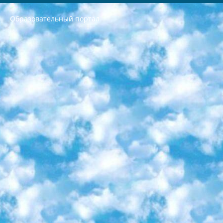
Образовательный портал
РЕСПУБЛИКА УЗБЕКИСТАН МИНИСТРЕРСТВО ДОШКОЛЬНОГО И ШКОЛЬНОГО ОБРАЗОВАНИЯ КОМАНДА в общеобразовательных учреждениях в 2023-2024 учебном году организация и проведение итоговой государственной аттестации обучающихся о Министра дошкольного и школьного образования Республики Узбекистан от 4 марта 2008 года (постановлением Минюста от 20 марта 2008 года № 1778 государственной регистрации) «Итоговое состояние учащихся общего среднего образования на основании положения об утверждении положения об аттестации общего среднего образования выпускной экзамен студентов в образовательных учреждениях в 2023-2024 учебном году В целях организации и прохождения аттестации приказываю: 1. Следующее: перечень предметов, по которым будет проводиться итоговая государственная аттестация и экзамен формы перевода согласно приложению 1; сертификаты международного образца, оценивающие уровень владения иностранными языками перечень согласно приложению 2; 2. Педагогический при специализированных образовательных учреждениях. научно-практический центр квалификации и международной оценки (Д.Давидова) 2024 г. До 25 марта: задания по предметам, по которым будет проводиться итоговая аттестация разработка и утверждение технических условий; итоговая аттестация на основании разработанного предметного задания разработка вопросов по предметам (устно и письменно), экзамен передача; общеобразовательные средние школы и специальные учебные заведения учащиеся выпускных классов школ и интернатов в агентской системе подготовка базы данных экзаменационных материалов и критериев оценки; перевод базы экзаменационных материалов на все языки обучения подать в Республиканский образовательный центр для изготовления; варианты экзаменов на основе разработанных контрольных материалов пусть будут поставлены задачи формирования. 3. Республиканский образовательный центр (Ш.Худайкулов) до 5 апреля 2024 года. до: база данных предоставленных экзаменационных материалов на все языки обучения перевод и экспертиза; для слепых, слабовидящих, глухих, слабослышащих и умственно отсталых детей учащиеся выпускных классов специализированных школ и школ-интернатов база данных экзаменационных материалов на всех преподаваемых языках подготовка критериев оценки; специализированные школы для умственно отсталых детей и технологии для учащихся выпускных классов школ-интернатов разработка соответствующих рекомендаций и критериев проведения ЕГЭ по естествознанию давать задания. 4. Педагогический при специализированных образовательных учреждениях. Научно-практический центр навыков и международной оценки (Д.Давидова), Республика образовательный центр (Худайкулов Ш.) итоговый государственный аттестационный экзамен ориентирован на творческое и логическое мышление при подготовке базы материалов учитывать введение заданий. 5. Следует отметить, что: сертификат государственного образца о знании общеобразовательного предмета и как минимум национальный уровень B1 по предметам на иностранных языках, указанным в Приложении 2. или международно признанный сертификат эквивалентного уровня студенты, изучающие определенный предмет, освобождаются от экзамена; по соответствующим предметам запланирована итоговая государственная аттестация за день до дня, путем жеребьевки Рабочей группой (в письменной форме по предметам, проводимым в форме) из числа сформированных вариантов выбрано 2 варианта; 2 выбранных варианта экзамена анонсированы на официальном сайте министерства и все выпускники по всей стране на основе этих вариантов проводит итоговую государственную аттестацию. 6. Государственное образование учащихся средних общеобразовательных учреждений. знания в соответствии с квалификационными требованиями, которые необходимо приобрести на основании стандартов итоговый (выпускной) контроль для 9 и 11 классов в целях тестирования Экзамены (далее – экзамены) состоят из предметов, перечисленных в приложении 1. будет сделано. 7. Экзамены пройдут с 26 мая по 15 июня 2024 г. (кроме науки физического воспитания). 8. Физическая для учащихся 9 классов общесредних образовательных учреждений. Экзамены по предмету «Образование, квалификация медицина» 1-6 мая 2024 года. сотрудники перевести под присмотр (с отклонениями в физическом или умственном развитии) специализированная школа для детей, школы-интернаты и со сколиозом школы-интернаты санаторного типа для больных детей исключены). 9. Он был слепым, слабовидящим и имел нарушения опорно-двигательного аппарата. экзамены в специализированных школах и интернатах для детей должны проводиться исходя из требований, предъявляемых к общеобразовательным учреждениям (физкультура кроме науки). 10. Специализированная школа для глухих и слабослышащих детей. и экзамены в интернатах и быть реализован в виде письменного теста по математике. 11. Специальность для умственно отсталых детей. Для 9 класса Родной язык и литературное письмо Государственный язык (язык обучения – узбекский). для неклассов) написано Математическое письмо Письменная/устная история Узбекистана Физическое воспитание практично Итоговый контроль Для 11 класса Написание родного языка и литературы (эссе) Математическое письмо Узбекский язык (обучение на узбекском языке) не посещающее общее среднее образование для учреждений)/Образовательное учреждение выбор письменный и устный Иностранный язык письменный/устный Письменная/устная история Узбекистана *По выбору студента:  Химия  Физика  Основы государственного права  География 10 бесплатных образовательных ресурсов - Мы составили подборку онлайн-проектов с интерактивными упражнениями, видеолекциями и статьями. Они помогут вам обрести новые и освежить старые знания бесплатно. 1. «ИНТУИТ» Старейшая образовательная площадка Рунета. Здесь вы найдёте сотни текстовых и видеокурсов на десятки различных тем — от программирования до психологии. Многие курсы подготовлены российскими университетами и крупными международными компаниями вроде Intel и Microsoft. Самостоятельное обучение бесплатное, но желающие могут оплатить услуги персональных наставников. 2. «Смартия» знакомит с актуальными профессиями и подсказывает, как им обучаться. Выбрав заинтересовавшую вас специальность — SMM-специалист, фотограф, веб-дизайнер или другую, — увидите список необходимых для неё умений. Чтобы вы могли освоить их самостоятельно, для каждого умения площадка отображает подборку ссылок на учебные материалы. Хотя «Смартия» ориентируется на русскоязычную аудиторию, часть контента всё же доступна только на английском. 3. «Лекторий Физтеха» Проект Московского физико-технического института (Физтеха). С его помощью вы можете смотреть онлайн серии лекций, записанные на видео в этом вузе. В числе доступных предметов — физика, биология, химия, информационные технологии и другие. К некоторым лекциям администрация ресурса прилагает готовые конспекты, которые можно скачивать в PDF-формате. 4. ITMOcourses Онлайн-площадка Санкт-Петербургского национального исследовательского университета информационных технологий, механики и оптики (ИТМО). Ресурс предоставляет свободный доступ к курсам, разработанным в этом вузе. Каталог материалов разбит на четыре категории: «Оптические системы и технологии», «Приборостроение и робототехника», «Информационные технологии» и «Биотехнологии». Курсы состоят из видеолекций, интерактивных демонстраций и заданий. 5. «КиберЛенинка» Электронная научная библиотека открытого доступа. Каталог площадки регулярно обрастает текстами статей из различных научных изданий. Сгруппированные по журналам и рубрикам публикации можно читать онлайн или скачивать целиком в PDF-формате. Проект нацелен на популяризацию науки за счёт открытого доступа к качественной информации. 6. «ПостНаука» На этом ресурсе публикуют подборки видеолекций, составленные экспертами из разных отраслей и объединённые общими темами. Среди них, к примеру, есть серии «Биоинформатика и геномика», «Культура средневековой Скандинавии» и Cinema Studies о теории кино. Каждая подборка лекций — логически связанная история, рассказанная экспертом от первого лица. Кроме того, на сайте появляются научно-образовательные статьи и тесты на разные темы. 7. «Newочём» Команда проекта «Newочём» отбирает самые интересные тексты из англоязычных СМИ и переводит те из них, за которые голосуют участники сообщества «ВКонтакте». По большей части это научно-популярные статьи. Редакторы придумывают лишь заголовки, в остальном содержание переводов соответствует оригиналам. Полные тексты можно читать прямо в социальной сети. 8. InternetUrok Онлайн-база материалов по основным дисциплинам школьной программы. Информация на сайте структурирована по классам, предметам и темам (урокам). Каждый урок состоит из видеолекций и конспектов. Есть также интерактивные тренажёры и тесты для закрепления пройденного материала. Даже если вы давно окончили школу, возможность повторить программу старших классов всегда может пригодиться. 9. Edutainme Ещё один ресурс об образовании. В отличие от Newtonew, как мне кажется, Edutainme больше ориентируется на представителей индустрии: педагогов, предпринимателей, разработчиков образовательных проектов. Но и любой, кто просто стремится к саморазвитию, найдёт на сайте много полезного и интересного для себя. Например, информацию о новых курсах и образовательных сервисах. 10. Newtonew Онлайн-медиа об образовании и обучении в широком смысле. Авторы Newtonew пишут об инструментах, заведениях, тактиках и стратегиях, которые помогают учить других и получать новые знания самостоятельно. На этой площадке вы найдёте новости, обзоры, аналитические мат