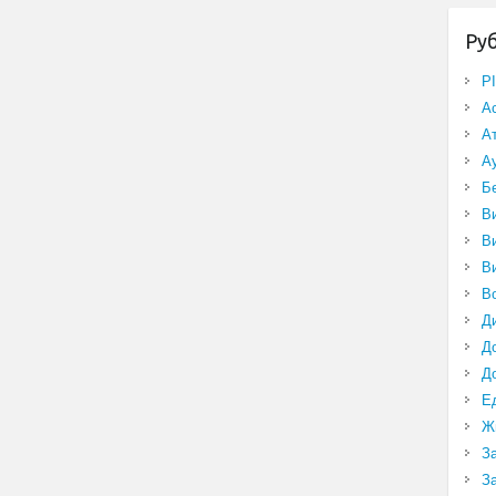
Ру
P
А
А
А
Б
В
В
В
В
Д
Д
Д
Е
Ж
З
З