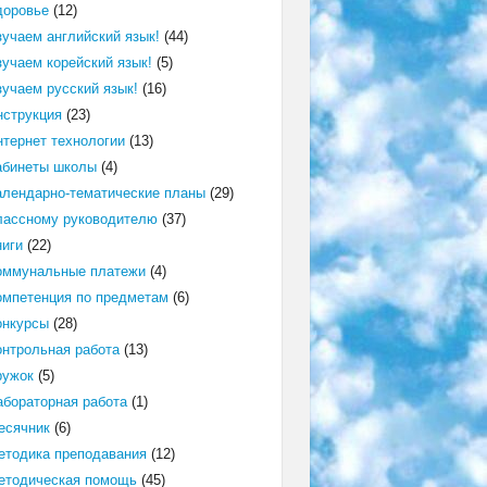
доровье
(12)
зучаем английский язык!
(44)
зучаем корейский язык!
(5)
зучаем русский язык!
(16)
нструкция
(23)
нтернет технологии
(13)
абинеты школы
(4)
алендарно-тематические планы
(29)
лассному руководителю
(37)
ниги
(22)
оммунальные платежи
(4)
омпетенция по предметам
(6)
онкурсы
(28)
онтрольная работа
(13)
ружок
(5)
абораторная работа
(1)
есячник
(6)
етодика преподавания
(12)
етодическая помощь
(45)