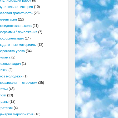
опуляризация работ
(9)
оучительная история
(10)
равовая грамотность
(28)
резентация
(22)
резидентская школа
(21)
рограммы / приложения
(7)
рофориентация
(14)
аздаточные материалы
(13)
азработка урока
(34)
еклама
(2)
ешение задач
(1)
казки
(2)
оюз молодёжи
(1)
прашивали — отвечаем
(35)
татьи
(43)
тихи
(13)
траны
(12)
тратегия
(4)
ценарий мероприятия
(18)