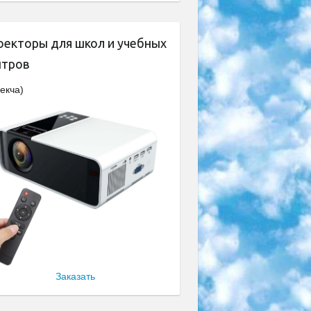
оекторы для школ и учебных
нтров
екча)
Заказать