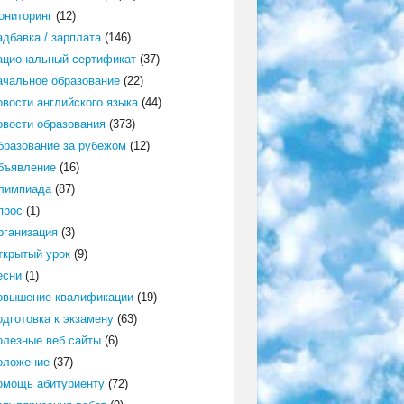
ониторинг
(12)
адбавка / зарплата
(146)
ациональный сертификат
(37)
ачальное образование
(22)
овости английского языка
(44)
овости образования
(373)
бразование за рубежом
(12)
бъявление
(16)
лимпиада
(87)
прос
(1)
рганизация
(3)
ткрытый урок
(9)
есни
(1)
овышение квалификации
(19)
одготовка к экзамену
(63)
олезные веб сайты
(6)
оложение
(37)
омощь абитуриенту
(72)