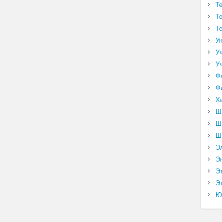
Т
Т
Т
У
У
У
Ф
Ф
Х
Ш
Ш
Ш
Э
Э
Э
Эт
Ю