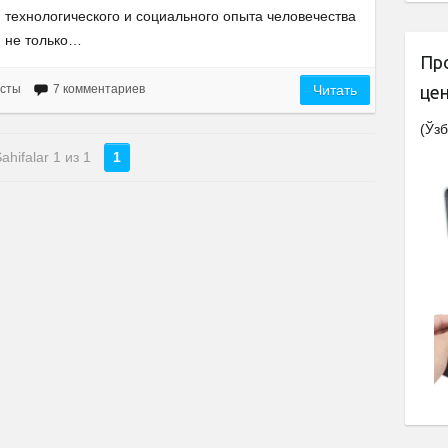
технологического и социального опыта человечества
не только…
Пр
есты
7 комментариев
Читать
це
(Ўзб
ahifalar 1 из 1
1