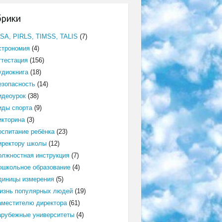
брики
ISA, PIRLS, TIMSS, TALIS
(7)
строномия
(4)
ттестация
(156)
удиокнига
(18)
езопасность
(14)
идеоурок
(38)
иды спорта
(9)
икторина
(3)
оспитание ребёнка
(23)
иректору школы
(12)
олжностная инструкция
(7)
ошкольное образование
(4)
диницы измерения
(5)
изнь популярных людей
(19)
аместителю директора
(61)
арубежные университеты
(4)