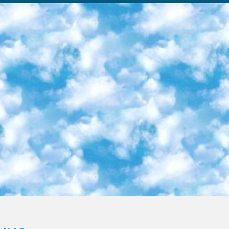
ка образовательный центр (Худайкулов Ш.) итоговый государственный аттестационный экзамен ориентирован на творческое и логическое мышление при подготовке базы материалов учитывать введение заданий. 5. Следует отметить, что: сертификат государственного образца о знании общеобразовательного предмета и как минимум национальный уровень B1 по предметам на иностранных языках, указанным в Приложении 2. или международно признанный сертификат эквивалентного уровня студенты, изучающие определенный предмет, освобождаются от экзамена; по соответствующим предметам запланирована итоговая государственная аттестация за день до дня, путем жеребьевки Рабочей группой (в письменной форме по предметам, проводимым в форме) из числа сформированных вариантов выбрано 2 варианта; 2 выбранных варианта экзамена анонсированы на официальном сайте министерства и все выпускники по всей стране на основе этих вариантов проводит итоговую государственную аттестацию. 6. Государственное образование учащихся средних общеобразовательных учреждений. знания в соответствии с квалификационными требованиями, которые необходимо приобрести на основании стандартов итоговый (выпускной) контроль для 9 и 11 классов в целях тестирования Экзамены (далее – экзамены) состоят из предметов, перечисленных в приложении 1. будет сделано. 7. Экзамены пройдут с 26 мая по 15 июня 2024 г. (кроме науки физического воспитания). 8. Физическая для учащихся 9 классов общесредних образовательных учреждений. Экзамены по предмету «Образование, квалификация медицина» 1-6 мая 2024 года. сотрудники перевести под присмотр (с отклонениями в физическом или умственном развитии) специализированная школа для детей, школы-интернаты и со сколиозом школы-интернаты санаторного типа для больных детей исключены). 9. Он был слепым, слабовидящим и имел нарушения опорно-двигательного аппарата. экзамены в специализированных школах и интернатах для детей должны проводиться исходя из требований, предъявляемых к общеобразовательным учреждениям (физкультура кроме науки). 10. Специализированная школа для глухих и слабослышащих детей. и экзамены в интернатах и быть реализован в виде письменного теста по математике. 11. Специальность для умственно отсталых детей. Для 9 класса Родной язык и литературное письмо Государственный язык (язык обучения – узбекский). для неклассов) написано Математическое письмо Письменная/устная история Узбекистана Физическое воспитание практично Итоговый контроль Для 11 класса Написание родного языка и литературы (эссе) Математическое письмо Узбекский язык (обучение на узбекском языке) не посещающее общее среднее образование для учреждений)/Образовательное учреждение выбор письменный и устный Иностранный язык письменный/устный Письменная/устная история Узбекистана *По выбору студента:  Химия  Физика  Основы государственного права  География 10 бесплатных образовательных ресурсов - Мы составили подборку онлайн-проектов с интерактивными упражнениями, видеолекциями и статьями. Они помогут вам обрести новые и освежить старые знания бесплатно. 1. «ИНТУИТ» Старейшая образовательная площадка Рунета. Здесь вы найдёте сотни текстовых и видеокурсов на десятки различных тем — от программирования до психологии. Многие курсы подготовлены российскими университетами и крупными международными компаниями вроде Intel и Microsoft. Самостоятельное обучение бесплатное, но желающие могут оплатить услуги персональных наставников. 2. «Смартия» знакомит с актуальными профессиями и подсказывает, как им обучаться. Выбрав заинтересовавшую вас специальность — SMM-специалист, фотограф, веб-дизайнер или другую, — увидите список необходимых для неё умений. Чтобы вы могли освоить их самостоятельно, для каждого умения площадка отображает подборку ссылок на учебные материалы. Хотя «Смартия» ориентируется на русскоязычную аудиторию, часть контента всё же доступна только на английском. 3. «Лекторий Физтеха» Проект Московского физико-технического института (Физтеха). С его помощью вы можете смотреть онлайн серии лекций, записанные на видео в этом вузе. В числе доступных предметов — физика, биология, химия, информационные технологии и другие. К некоторым лекциям администрация ресурса прилагает готовые конспекты, которые можно скачивать в PDF-формате. 4. ITMOcourses Онлайн-площадка Санкт-Петербургского национального исследовательского университета информационных технологий, механики и оптики (ИТМО). Ресурс предоставляет свободный доступ к курсам, разработанным в этом вузе. Каталог материалов разбит на четыре категории: «Оптические системы и технологии», «Приборостроение и робототехника», «Информационные технологии» и «Биотехнологии». Курсы состоят из видеолекций, интерактивных демонстраций и заданий. 5. «КиберЛенинка» Электронная научная библиот