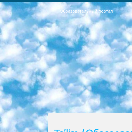
Образовательный портал
РЕСПУБЛИКА УЗБЕКИСТАН МИНИСТРЕРСТВО ДОШКОЛЬНОГО И ШКОЛЬНОГО ОБРАЗОВАНИЯ КОМАНДА в общеобразовательных учреждениях в 2023-2024 учебном году организация и проведение итоговой государственной аттестации обучающихся о Министра дошкольного и школьного образования Республики Узбекистан от 4 марта 2008 года (постановлением Минюста от 20 марта 2008 года № 1778 государственной регистрации) «Итоговое состояние учащихся общего среднего образования на основании положения об утверждении положения об аттестации общего среднего образования выпускной экзамен студентов в образовательных учреждениях в 2023-2024 учебном году В целях организации и прохождения аттестации приказываю: 1. Следующее: перечень предметов, по которым будет проводиться итоговая государственная аттестация и экзамен формы перевода согласно приложению 1; сертификаты международного образца, оценивающие уровень владения иностранными языками перечень согласно приложению 2; 2. Педагогический при специализированных образовательных учреждениях. научно-практический центр квалификации и международной оценки (Д.Давидова) 2024 г. До 25 марта: задания по предметам, по которым будет проводиться итоговая аттестация разработка и утверждение технических условий; итоговая аттестация на основании разработанного предметного задания разработка вопросов по предметам (устно и письменно), экзамен передача; общеобразовательные средние школы и специальные учебные заведения учащиеся выпускных классов школ и интернатов в агентской системе подготовка базы данных экзаменационных материалов и критериев оценки; перевод базы экзаменационных материалов на все языки обучения подать в Республиканский образовательный центр для изготовления; варианты экзаменов на основе разработанных контрольных материалов пусть будут поставлены задачи формирования. 3. Республиканский образовательный центр (Ш.Худайкулов) до 5 апреля 2024 года. до: база данных предоставленных экзаменационных материалов на все языки обучения перевод и экспертиза; для слепых, слабовидящих, глухих, слабослышащих и умственно отсталых детей учащиеся выпускных классов специализированных школ и школ-интернатов база данных экзаменационных материалов на всех преподаваемых языках подготовка критериев оценки; специализированные школы для умственно отсталых детей и технологии для учащихся выпускных классов школ-интернатов разработка соответствующих рекомендаций и критериев проведения ЕГЭ по естествознанию давать задания. 4. Педагогический при специализированных образовательных учреждениях. Научно-практический центр навыков и международной оценки (Д.Давидова), Республи