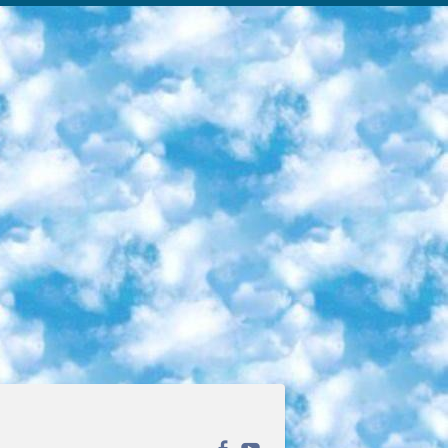
ека открытого доступа. Каталог площадки регулярно обрастает текстами статей из различных научных изданий. Сгруппированные по журналам и рубрикам публикации можно читать онлайн или скачивать целиком в PDF-формате. Проект нацелен на популяризацию науки за счёт открытого доступа к качественной информации. 6. «ПостНаука» На этом ресурсе публикуют подборки видеолекций, составленные экспертами из разных отраслей и объединённые общими темами. Среди них, к примеру, есть серии «Биоинформатика и геномика», «Культура средневековой Скандинавии» и Cinema Studies о теории кино. Каждая подборка лекций — логически связанная история, рассказанная экспертом от первого лица. Кроме того, на сайте появляются научно-образовательные статьи и тесты на разные темы. 7. «Newочём» Команда проекта «Newочём» отбирает самые интересные тексты из англоязычных СМИ и переводит те из них, за которые голосуют участники сообщества «ВКонтакте». По большей части это научно-популярные статьи. Редакторы придумывают лишь заголовки, в остальном содержание переводов соответствует оригиналам. Полные тексты можно читать прямо в социальной сети. 8. InternetUrok Онлайн-база материалов по основным дисциплинам школьной программы. Информация на сайте структурирована по классам, предметам и темам (урокам). Каждый урок состоит из видеолекций и конспектов. Есть также интерактивные тренажёры и тесты для закрепления пройденного материала. Даже если вы давно окончили школу, возможность повторить программу старших классов всегда может пригодиться. 9. Edutainme Ещё один ресурс об образовании. В отличие от Newtonew, как мне кажется, Edutainme больше ориентируется на представителей индустрии: педагогов, предпринимателей, разработчиков образовательных проектов. Но и любой, кто просто стремится к саморазвитию, найдёт на сайте много полезного и интересного для себя. Например, информацию о новых курсах и образовательных сервисах. 10. Newtonew Онлайн-медиа об образовании и обучении в широком смысле. Авторы Newtonew пишут об инструментах, заведениях, тактиках и стратегиях, которые помогают учить других и получать новые знания самостоятельно. На этой площадке вы найдёте новости, обзоры, аналитические мат