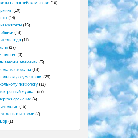
ексты на английском языке
(10)
ермины
(19)
есты
(44)
ниверситеты
(15)
чебники
(18)
читель года
(11)
акты
(17)
илология
(9)
имические элементы
(5)
кола мастерства
(18)
кольная документация
(26)
кольному психологу
(11)
лектронный журнал
(57)
нергосбережение
(4)
тимология
(16)
от день в истории
(7)
мор
(1)