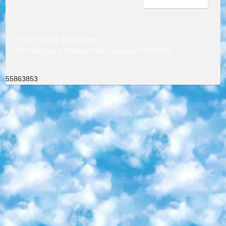
© Все права защищены
РЕСПУБЛИКА УЗБЕКИСТАН МИНИСТРЕРСТВО ДОШКОЛЬНОГО И ШКОЛЬНОГО ОБРАЗОВАНИЯ КОМАНДА в общеобразовательных учреждениях в 2023-2024 учебном году организация и проведение итоговой государственной аттестации обучающихся о Министра дошкольного и школьного образования Республики Узбекистан от 4 марта 2008 года (постановлением Минюста от 20 марта 2008 года № 1778 государственной регистрации) «Итоговое состояние учащихся общего среднего образования на основании положения об утверждении положения об аттестации общего среднего образования выпускной экзамен студентов в образовательных учреждениях в 2023-2024 учебном году В целях организации и прохождения аттестации приказываю: 1. Следующее: перечень предметов, по которым будет проводиться итоговая государственная аттестация и экзамен формы перевода согласно приложению 1; сертификаты международного образца, оценивающие уровень владения иностранными языками перечень согласно приложению 2; 2. Педагогический при специализированных образовательных учреждениях. научно-практический центр квалификации и международной оценки (Д.Давидова) 2024 г. До 25 марта: задания по предметам, по которым будет проводиться итоговая аттестация разработка и утверждение технических условий; итоговая аттестация на основании разработанного предметного задания разработка вопросов по предметам (устно и письменно), экзамен передача; общеобразовательные средние школы и специальные учебные заведения учащиеся выпускных классов школ и интернатов в агентской системе подготовка базы данных экзаменационных материалов и критериев оценки; перевод базы экзаменационных материалов на все языки обучения подать в Республиканский образовательный центр для изготовления; варианты экзаменов на основе разработанных контрольных материалов пусть будут поставлены задачи формирования. 3. Республиканский образовательный центр (Ш.Худайкулов) до 5 апреля 2024 года. до: база данных предоставленных экзаменационных материалов на все языки обучения перевод и экспертиза; для слепых, слабовидящих, глухих, слабослышащих и умственно отсталых детей учащиеся выпускных классов специализированных школ и школ-интернатов база данных экзаменационных материалов на всех преподаваемых языках подготовка критериев оценки; специализированные школы для умственно отсталых детей и технологии для учащихся выпускных классов школ-интернатов разработка соответствующих рекомендаций и критериев проведения ЕГЭ по естествознанию давать задания. 4. Педагогический при специализированных образовательных учреждениях. Научно-практический центр навыков и международной оценки (Д.Давидова), Республика образовательный центр (Худайкулов Ш.) итоговый государственный аттестационный экзамен ориентирован на творческое и логическое мышление при подготовке базы материалов учитывать введение заданий. 5. Следует отметить, что: сертификат государственного образца о знании общеобразовательного предмета и как минимум национальный уровень B1 по предметам на иностранных языках, указанным в Приложении 2. или международно признанный сертификат эквивалентного уровня студенты, изучающие определенный предмет, освобождаются от экзамена; по соответствующим предметам запланирована итоговая государственная аттестация за день до дня, путем жеребьевки Рабочей группой (в письменной форме по предметам, проводимым в форме) из числа сформированных вариантов выбрано 2 варианта; 2 выбранных варианта экзамена анонсированы на официальном сайте министерства и все выпускники по всей стране на основе этих вариантов проводит итоговую государственную аттестацию. 6. Государственное образование учащихся средних общеобразовательных учреждений. знания в соответствии с квалификационными требованиями, которые необходимо приобрести на основании стандартов итоговый (выпускной) контроль для 9 и 11 классов в целях тестирования Экзамены (далее – экзамены) состоят из предметов, перечисленных в приложении 1. будет сделано. 7. Экзамены пройдут с 26 мая по 15 июня 2024 г. (кроме науки физического воспитания). 8. Физическая для учащихся 9 классов общесредних образовательных учреждений. Экзамены по предмету «Образование, квалификация медицина» 1-6 мая 2024 года. сотрудники перевести под присмотр (с отклонениями в физическом или умственном развитии) специализированная школа для детей, школы-интернаты и со сколиозом школы-интернаты санаторного типа для больных детей исключены). 9. Он был слепым, слабовидящим и имел нарушения опорно-двигательного аппарата. экзамены в специализированных школах и интернатах для детей должны проводиться исходя из требований, предъявляемых к общеобразовательным учреждениям (физкультура кроме науки). 10. Специализированная школа для глухих и слабослышащих детей. и экзамены в интернатах и быть реализован в виде письменного теста по математике. 11. Специальность для умственно отсталых детей. Для 9 класса Родной язык и литературное письмо Государственный язык (язык обучения – узбекский). для неклассов) написано Математическое письмо Письменная/устная история Узбекистана Физическое воспитание практично Итоговый контроль Для 11 класса Написание родного языка и литературы (эссе) Математическое письмо Узбекский язык (обучение на узбекском языке) не посещающее общее среднее образование для учреждений)/Образовательное учреждение выбор письменный и устный Иностранный язык письменный/устный Письменная/устная история Узбекистана *По выбору студента:  Химия  Физика  Основы государственного права  География 10 бесплатных образовательных ресурсов - Мы составили подборку онлайн-проектов с интерактивными упражнениями, видеолекциями и статьями. Они помогут вам обрести новые и освежить старые знания бесплатно. 1. «ИНТУИТ» Старейшая образовательная площадка Рунета. Здесь вы найдёте сотни текстовых и видеокурсов на десятки различных тем — от программирования до психологии. Многие курсы подготовлены российскими университетами и крупными международными компаниями вроде Intel и Microsoft. Самостоятельное обучение бесплатное, но желающие могут оплатить услуги персональных наставников. 2. «Смартия» знакомит с актуальными профессиями и подсказывает, как им обучаться. Выбрав заинтересовавшую вас специальность — SMM-специалист, фотограф, веб-дизайнер или другую, — увидите список необходимых для неё умений. Чтобы вы могли освоить их самостоятельно, для каждого умения площадка отображает подборку ссылок на учебные материалы. Хотя «Смартия» ориентируется на русскоязычную аудиторию, часть контента всё же доступна только на английском. 3. «Лекторий Физтеха» Проект Московского физико-технического института (Физтеха). С его помощью вы можете смотреть онлайн серии лекций, записанные на видео в этом вузе. В числе доступных предметов — физика, биология, химия, информационные технологии и другие. К некоторым лекциям администрация ресурса прилагает готовые конспекты, которые можно скачивать в PDF-формате. 4. ITMOcourses Онлайн-площадка Санкт-Петербургского национального исследовательского университета информационных технологий, механики и оптики (ИТМО). Ресурс предоставляет свободный доступ к курсам, разработанным в этом вузе. Каталог материалов разбит на четыре категории: «Оптические системы и технологии», «Приборостроение и робототехника», «Информационные технологии» и «Биотехнологии». Курсы состоят из видеолекций, интерактивных демонстраций и заданий. 5. «КиберЛенинка» Электронная научная библиотека открытого доступа. Каталог площадки регулярно обрастает текстами статей из различных научных изданий. Сгруппированные по журналам и рубрикам публикации можно читать онлайн или скачивать целиком в PDF-формате. Проект нацелен на популяризацию науки за счёт открытого доступа к качественной информации. 6. «ПостНаука» На этом ресурсе публикуют подборки видеолекций, составленные экспертами из разных отраслей и объединённые общими темами. Среди них, к примеру, есть серии «Биоинформатика и геномика», «Культура средневековой Скандинавии» и Cinema Studies о теории кино. Каждая подборка лекций — логически связанная история, рассказанная экспертом от первого лица. Кроме того, на сайте появляются научно-образовательные статьи и тесты на разные темы. 7. «Newочём» Команда проекта «Newочём» отбирает самые интересные тексты из англоязычных СМИ и переводит те из них, за которые голосуют участники сообщества «ВКонтакте». По большей части это научно-популярные статьи. Редакторы придумывают лишь заголовки, в остальном содержание переводов соответствует оригиналам. Полные тексты можно читать прямо в социальной сети. 8. InternetUrok Онлайн-база материалов по основным дисциплинам школьной программы. Информация на сайте структурирована по классам, предметам и темам (урокам). Каждый урок состоит из видеолекций и конспектов. Есть также интерактивные тренажёры и тесты для закрепления пройденного материала. Даже если вы давно окончили школу, возможность повторить программу старших классов всегда может пригодиться. 9. Edutainme Ещё один ресурс об образовании. В отличие от Newtonew, как мне кажется, Edutainme больше ориентируется на представителей индустрии: педагогов, предпринимателей, разработчиков образовательных проектов. Но и любой, кто просто стремится к саморазвитию, найдёт на сайте много полезного и интересного для себя. Например, информацию о новых курсах и образовательных сервисах. 10. Newtonew Онлайн-медиа об образовании и обучении в широком смысле. Авторы Newtonew пишут об инструментах, заведениях, тактиках и стратегиях, которые помогают учить других и получать новые знания самостоятельно. На этой площадке вы найдёте новости, обзоры, аналитические мате
55863853