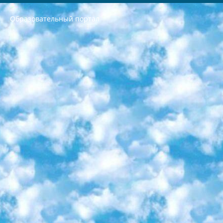
Образовательный портал
РЕСПУБЛИКА УЗБЕКИСТАН МИНИСТРЕРСТВО ДОШКОЛЬНОГО И ШКОЛЬНОГО ОБРАЗОВАНИЯ КОМАНДА в общеобразовательных учреждениях в 2023-2024 учебном году организация и проведение итоговой государственной аттестации обучающихся о Министра дошкольного и школьного образования Республики Узбекистан от 4 марта 2008 года (постановлением Минюста от 20 марта 2008 года № 1778 государственной регистрации) «Итоговое состояние учащихся общего среднего образования на основании положения об утверждении положения об аттестации общего среднего образования выпускной экзамен студентов в образовательных учреждениях в 2023-2024 учебном году В целях организации и прохождения аттестации приказываю: 1. Следующее: перечень предметов, по которым будет проводиться итоговая государственная аттестация и экзамен формы перевода согласно приложению 1; сертификаты международного образца, оценивающие уровень владения иностранными языками перечень согласно приложению 2; 2. Педагогический при специализированных образовательных учреждениях. научно-практический центр квалификации и международной оценки (Д.Давидова) 2024 г. До 25 марта: задания по предметам, по которым будет проводиться итоговая аттестация разработка и утверждение технических условий; итоговая аттестация на основании разработанного предметного задания разработка вопросов по предметам (устно и письменно), экзамен передача; общеобразовательные средние школы и специальные учебные заведения учащиеся выпускных классов школ и интернатов в агентской системе подготовка базы данных экзаменационных материалов и критериев оценки; перевод базы экзаменационных материалов на все языки обучения подать в Республиканский образовательный центр для изготовления; варианты экзаменов на основе разработанных контрольных материалов пусть будут поставлены задачи формирования. 3. Республиканский образовательный центр (Ш.Худайкулов) до 5 апреля 2024 года. до: база данных предоставленных экзаменационных материалов на все языки обучения перевод и экспертиза; для слепых, слабовидящих, глухих, слабослышащих и умственно отсталых детей учащиеся выпускных классов специализированных школ и школ-интернатов база данных экзаменационных материалов на всех преподаваемых языках подготовка критериев оценки; специализированные школы для умственно отсталых детей и технологии для учащихся выпускных классов школ-интернатов разработка соответствующих рекомендаций и критериев проведения ЕГЭ по естествознанию давать задания. 4. Педагогический при специализированных образовательных учреждениях. Научно-практический центр навыков и международной оценки (Д.Давидова), Республика образовательный центр (Худайкулов Ш.) итоговый государственный аттестационный экзамен ориентирован на творческое и логическое мышление при подготовке базы материалов учитывать введение заданий. 5. Следует отметить, что: сертификат государственного образца о знании общеобразовательного предмета и как минимум национальный уровень B1 по предметам на иностранных языках, указанным в Приложении 2. или международно признанный сертификат эквивалентного уровня студенты, изучающие определенный предмет, освобождаются от экзамена; по соответствующим предметам запланирована итоговая государственная аттестация за день до дня, путем жеребьевки Рабочей группой (в письменной форме по предметам, проводимым в форме) из числа сформированных вариантов выбрано 2 варианта; 2 выбранных варианта экзамена анонсированы на официальном сайте министерства и все выпускники по всей стране на основе этих вариантов проводит итоговую государственную аттестацию. 6. Государственное образование учащихся средних общеобразовательных учреждений. знания в соответствии с квалификационными требованиями, которые необходимо приобрести на основании стандартов итоговый (выпускной) контроль для 9 и 11 классов в целях тестирования Экзамены (далее – экзамены) состоят из предметов, перечисленных в приложении 1. будет сделано. 7. Экзамены пройдут с 26 мая по 15 июня 2024 г. (кроме науки физического воспитания). 8. Физическая для учащихся 9 классов общесредних образовательных учреждений. Экзамены по предмету «Образование, квалификация медицина» 1-6 мая 2024 года. сотрудники перевести под присмотр (с отклонениями в физическом или умственном развитии) специализированная школа для детей, школы-интернаты и со сколиозом школы-интернаты санаторного типа для больных детей исключены). 9. Он был слепым, слабовидящим и имел нарушения опорно-двигательного аппарата. экзамены в специализированных школах и интернатах для детей должны проводиться исходя из требований, предъявляемых к общеобразовательным учреждениям (физкультура кроме науки). 10. Специализированная школа для глухих и слабослышащих детей. и экзамены в интернатах и быть реализован в виде письменного теста по математике. 11. Специальность для умственно отсталых детей. Для 9 класса Родной язык и литературное письмо Государственный язык (язык обучения – узбекский). для неклассов) написано Математическое письмо Письменная/устная история Узбекистана Физическое воспитание практично Итоговый контроль Для 11 класса Написание родного языка и литературы (эссе) Математическое письмо Узбекский язык (обучение на узбекском языке) не посещающее общее среднее образование для учреждений)/Образовательное учреждение выбор письменный и устный Иностранный язык письменный/устный Письменная/устная история Узбекистана *По выбору студента:  Химия  Физика  Основы государственного права  География 10 бесплатных образовательных ресурсов - Мы составили подборку онлайн-проектов с интерактивными упражнениями, видеолекциями и статьями. Они помогут вам обрести новые и освежить старые знания бесплатно. 1. «ИНТУИТ» Старейшая образовательная площадка Рунета. Здесь вы найдёте сотни текстовых и видеокурсов на десятки различных тем — от программирования до психологии. Многие курсы подготовлены российскими университетами и крупными международными компаниями вроде Intel и Microsoft. Самостоятельное обучение бесплатное, но желающие могут оплатить услуги персональных наставников. 2. «Смартия» знакомит с актуальными профессиями и подсказывает, как им обучаться. Выбрав заинтересовавшую вас специальность — SMM-специалист, фотограф, веб-дизайнер или другую, — увидите список необходимых для неё умений. Чтобы вы могли освоить их самостоятельно, для каждого умения площадка отображает подборку ссылок на учебные материалы. Хотя «Смартия» ориентируется на русскоязычную аудиторию, часть контента всё же доступна только на английском. 3. «Лекторий Физтеха» Проект Московского физико-технического института (Физтеха). С его помощью вы можете смотреть онлайн серии лекций, записанные на видео в этом вузе. В числе доступных предметов — физика, биология, химия, информационные технологии и другие. К некоторым лекциям администрация ресурса прилагает готовые конспекты, которые можно скачивать в PDF-формате. 4. ITMOcourses Онлайн-площадка Санкт-Петербургского национального исследовательского университета информационных технологий, механики и оптики (ИТМО). Ресурс предоставляет свободный доступ к курсам, разработанным в этом вузе. Каталог материалов разбит на четыре категории: «Оптические системы и технологии», «Приборостроение и робототехника», «Информационные технологии» и «Биотехнологии». Курсы состоят из видеолекций, интерактивных демонстраций и заданий. 5. «КиберЛенинка» Электронная научная библиотека открытого доступа. Каталог площадки регулярно обрастает текстами статей из различных научных изданий. Сгруппированные по журналам и рубрикам публикации можно читать онлайн или скачивать целиком в PDF-формате. Проект нацелен на популяризацию науки за счёт открытого доступа к качественной информации. 6. «ПостНаука» На этом ресурсе публикуют подборки видеолекций, составленные экспертами из разных отраслей и объединённые общими темами. Среди них, к примеру, есть серии «Биоинформатика и геномика», «Культура средневековой Скандинавии» и Cinema Studies о теории кино. Каждая подборка лекций — логически связанная история, рассказанная экспертом от первого лица. Кроме того, на сайте появляются научно-образовательные статьи и тесты на разные темы. 7. «Newочём» Команда проекта «Newочём» отбирает самые интересные тексты из англоязычных СМИ и переводит те из них, за которые голосуют участники сообщества «ВКонтакте». По большей части это научно-популярные статьи. Редакторы придумывают лишь заголовки, в остальном содержание переводов соответствует оригиналам. Полные тексты можно читать прямо в социальной сети. 8. InternetUrok Онлайн-база материалов по основным дисциплинам школьной программы. Информация на сайте структурирована по классам, предметам и темам (урокам). Каждый урок состоит из видеолекций и конспектов. Есть также интерактивные тренажёры и тесты для закрепления пройденного материала. Даже если вы давно окончили школу, возможность повторить программу старших классов всегда может пригодиться. 9. Edutainme Ещё один ресурс об образовании. В отличие от Newtonew, как мне кажется, Edutainme больше ориентируется на представителей индустрии: педагогов, предпринимателей, разработчиков образовательных проектов. Но и любой, кто просто стремится к саморазвитию, найдёт на сайте много полезного и интересного для себя. Например, информацию о новых курсах и образовательных сервисах. 10. Newtonew Онлайн-медиа об образовании и обучении в широком смысле. Авторы Newtonew пишут об инструментах, заведениях, тактиках и стратегиях, которые помогают учить других и получать новые знания самостоятельно. На этой площадке вы найдёте новости, обзоры, аналитические мат