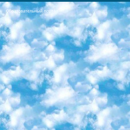
Образовательный портал
РЕСПУБЛИКА УЗБЕКИСТАН МИНИСТРЕРСТВО ДОШКОЛЬНОГО И ШКОЛЬНОГО ОБРАЗОВАНИЯ КОМАНДА в общеобразовательных учреждениях в 2023-2024 учебном году организация и проведение итоговой государственной аттестации обучающихся о Министра дошкольного и школьного образования Республики Узбекистан от 4 марта 2008 года (постановлением Минюста от 20 марта 2008 года № 1778 государственной регистрации) «Итоговое состояние учащихся общего среднего образования на основании положения об утверждении положения об аттестации общего среднего образования выпускной экзамен студентов в образовательных учреждениях в 2023-2024 учебном году В целях организации и прохождения аттестации приказываю: 1. Следующее: перечень предметов, по которым будет проводиться итоговая государственная аттестация и экзамен формы перевода согласно приложению 1; сертификаты международного образца, оценивающие уровень владения иностранными языками перечень согласно приложению 2; 2. Педагогический при специализированных образовательных учреждениях. научно-практический центр квалификации и международной оценки (Д.Давидова) 2024 г. До 25 марта: задания по предметам, по которым будет проводиться итоговая аттестация разработка и утверждение технических условий; итоговая аттестация на основании разработанного предметного задания разработка вопросов по предметам (устно и письменно), экзамен передача; общеобразовательные средние школы и специальные учебные заведения учащиеся выпускных классов школ и интернатов в агентской системе подготовка базы данных экзаменационных материалов и критериев оценки; перевод базы экзаменационных материалов на все языки обучения подать в Республиканский образовательный центр для изготовления; варианты экзаменов на основе разработанных контрольных материалов пусть будут поставлены задачи формирования. 3. Республиканский образовательный центр (Ш.Худайкулов) до 5 апреля 2024 года. до: база данных предоставленных экзаменационных материалов на все языки обучения перевод и экспертиза; для слепых, слабовидящих, глухих, слабослышащих и умственно отсталых детей учащиеся выпускных классов специализированных школ и школ-интернатов база данных экзаменационных материалов на всех преподаваемых языках подготовка критериев оценки; специализированные школы для умственно отсталых детей и технологии для учащихся выпускных классов школ-интернатов разработка соответствующих рекомендаций и критериев проведения ЕГЭ по естествознанию давать задания. 4. Педагогический при специализированных образовательных учреждениях. Научно-практический центр навыков и международной оценки (Д.Давидова), Республика образовательный центр (Худайкулов Ш.) итоговый государственный аттестационный экзамен ориентирован на творческое и логическое мышление при подготовке базы материалов учитывать введение заданий. 5. Следует отметить, что: сертификат государственного образца о знании общеобразовательного предмета и как минимум национальный уровень B1 по предметам на иностранных языках, указанным в Приложении 2. или международно признанный сертификат эквивалентного уровня студенты, изучающие определенный предмет, освобождаются от экзамена; по соответствующим предметам запланирована итоговая государственная аттестация за день до дня, путем жеребьевки Рабочей группой (в письменной форме по предметам, проводимым в форме) из числа сформированных вариантов выбрано 2 варианта; 2 выбранных варианта экзамена анонсированы на официальном сайте министерства и все выпускники по всей стране на основе этих вариантов проводит итоговую государственную аттестацию. 6. Государственное образование учащихся средних общеобразовательных учреждений. знания в соответствии с квалификационными требованиями, которые необходимо приобрести на основании стандартов итоговый (выпускной) контроль для 9 и 11 классов в целях тестирования Экзамены (далее – экзамены) состоят из предметов, перечисленных в приложении 1. будет сделано. 7. Экзамены пройдут с 26 мая по 15 июня 2024 г. (кроме науки физического воспитания). 8. Физическая для учащихся 9 классов общесредних образовательных учреждений. Экзамены по предмету «Образование, квалификация медицина» 1-6 мая 2024 года. сотрудники перевести под присмотр (с отклонениями в физическом или умственном развитии) специализированная школа для детей, школы-интернаты и со сколиозом школы-интернаты санаторного типа для больных детей исключены). 9. Он был слепым, слабовидящим и имел нарушения опорно-двигательного аппарата. экзамены в специализированных школах и интернатах для детей должны проводиться исходя из требований, предъявляемых к общеобразовательным учреждениям (физкультура кроме науки). 10. Специализированная школа для глухих и слабослышащих детей. и экзамены в интернатах и быть реализован в виде письменного теста по математике. 11. Специальность для умственно отсталых детей. Для 9 класса Родной язык и литературное письмо Государственный язык (язык обучения – узбекский). для неклассов) написано Математическое письмо Письменная/устная история Узбекистана Физическое воспитание практично Итоговый контроль Для 11 класса Написание родного языка и литературы (эссе) Математическое письмо Узбекский язык (обучение на узбекском языке) не посещающее общее среднее образование для учреждений)/Образовательное учреждение выбор письменный и устный Иностранный язык письменный/устный Письменная/устная история Узбекистана *По выбору студента:  Химия  Физика  Основы государственного права  География 10 бесплатных образовательных ресурсов - Мы составили подборку онлайн-проектов с интерактивными упражнениями, видеолекциями и статьями. Они помогут вам обрести новые и освежить старые знания бесплатно. 1. «ИНТУИТ» Старейшая образовательная площадка Рунета. Здесь вы найдёте сотни текстовых и видеокурсов на десятки различных тем — от программирования до психологии. Многие курсы подготовлены российскими университетами и крупными международными компаниями вроде Intel и Microsoft. Самостоятельное обучение бесплатное, но желающие могут оплатить услуги персональных наставников. 2. «Смартия» знакомит с актуальными профессиями и подсказывает, как им обучаться. Выбрав заинтересовавшую вас специальность — SMM-специалист, фотограф, веб-дизайнер или другую, — увидите список необходимых для неё умений. Чтобы вы могли освоить их самостоятельно, для каждого умения площадка отображает подборку ссылок на учебные материалы. Хотя «Смартия» ориентируется на русскоязычную аудиторию, часть контента всё же доступна только на английском. 3. «Лекторий Физтеха» Проект Московского физико-технического института (Физтеха). С его помощью вы можете смотреть онлайн серии лекций, записанные на видео в этом вузе. В числе доступных предметов — физика, биология, химия, информационные технологии и другие. К некоторым лекциям администрация ресурса прилагает готовые конспекты, которые можно скачивать в PDF-формате. 4. ITMOcourses Онлайн-площадка Санкт-Петербургского национального исследовательского университета информационных технологий, механики и оптики (ИТМО). Ресурс предоставляет свободный доступ к курсам, разработанным в этом вузе. Каталог материалов разбит на четыре категории: «Оптические системы и технологии», «Приборостроение и робототехника», «Информационные технологии» и «Биотехнологии». Курсы состоят из видеолекций, интерактивных демонстраций и заданий. 5. «КиберЛенинка» Электронная научная библиотека открытого доступа. Каталог площадки регулярно обрастает текстами статей из различных научных изданий. Сгруппированные по журналам и рубрикам публикации можно читать онлайн или скачивать целиком в PDF-формате. Проект нацелен на популяризацию науки за счёт открытого доступа к качественной информации. 6. «ПостНаука» На этом ресурсе публикуют подборки видеолекций, составленные экспертами из разных отраслей и объединённые общими темами. Среди них, к примеру, есть серии «Биоинформатика и геномика», «Культура средневековой Скандинавии» и Cinema Studies о теории кино. Каждая подборка лекций — логически связанная история, рассказанная экспертом от первого лица. Кроме того, на сайте появляются научно-образовательные статьи и тесты на разные темы. 7. «Newочём» Команда проекта «Newочём» отбирает самые интересные тексты из англоязычных СМИ и переводит те из них, за которые голосуют участники сообщества «ВКонтакте». По большей части это научно-популярные статьи. Редакторы придумывают лишь заголовки, в остальном содержание переводов соответствует оригиналам. Полные тексты можно читать прямо в социальной сети. 8. InternetUrok Онлайн-база материалов по основным дисциплинам школьной программы. Информация на сайте структурирована по классам, предметам и темам (урокам). Каждый урок состоит из видеолекций и конспектов. Есть также интерактивные тренажёры и тесты для закрепления пройденного материала. Даже если вы давно окончили школу, возможность повторить программу старших классов всегда может пригодиться. 9. Edutainme Ещё один ресурс об образовании. В отличие от Newtonew, как мне кажется, Edutainme больше ориентируется на представителей индустрии: педагогов, предпринимателей, разработчиков образовательных проектов. Но и любой, кто просто стремится к саморазвитию, найдёт на сайте много полезного и интересного для себя. Например, информацию о новых курсах и образовательных сервисах. 10. Newtonew Онлайн-медиа об образовании и обучении в широком смысле. Авторы Newtonew пишут об инструментах, заведениях, тактиках и стратегиях, которые помогают учить других и получать новые знания самостоятельно. На этой площадке вы найдёте новости, обзоры, аналитические мат