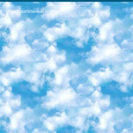
Образовательный портал
РЕСПУБЛИКА УЗБЕКИСТАН МИНИСТРЕРСТВО ДОШКОЛЬНОГО И ШКОЛЬНОГО ОБРАЗОВАНИЯ КОМАНДА в общеобразовательных учреждениях в 2023-2024 учебном году организация и проведение итоговой государственной аттестации обучающихся о Министра дошкольного и школьного образования Республики Узбекистан от 4 марта 2008 года (постановлением Минюста от 20 марта 2008 года № 1778 государственной регистрации) «Итоговое состояние учащихся общего среднего образования на основании положения об утверждении положения об аттестации общего среднего образования выпускной экзамен студентов в образовательных учреждениях в 2023-2024 учебном году В целях организации и прохождения аттестации приказываю: 1. Следующее: перечень предметов, по которым будет проводиться итоговая государственная аттестация и экзамен формы перевода согласно приложению 1; сертификаты международного образца, оценивающие уровень владения иностранными языками перечень согласно приложению 2; 2. Педагогический при специализированных образовательных учреждениях. научно-практический центр квалификации и международной оценки (Д.Давидова) 2024 г. До 25 марта: задания по предметам, по которым будет проводиться итоговая аттестация разработка и утверждение технических условий; итоговая аттестация на основании разработанного предметного задания разработка вопросов по предметам (устно и письменно), экзамен передача; общеобразовательные средние школы и специальные учебные заведения учащиеся выпускных классов школ и интернатов в агентской системе подготовка базы данных экзаменационных материалов и критериев оценки; перевод базы экзаменационных материалов на все языки обучения подать в Республиканский образовательный центр для изготовления; варианты экзаменов на основе разработанных контрольных материалов пусть будут поставлены задачи формирования. 3. Республиканский образовательный центр (Ш.Худайкулов) до 5 апреля 2024 года. до: база данных предоставленных экзаменационных материалов на все языки обучения перевод и экспертиза; для слепых, слабовидящих, глухих, слабослышащих и умственно отсталых детей учащиеся выпускных классов специализированных школ и школ-интернатов база данных экзаменационных материалов на всех преподаваемых языках подготовка критериев оценки; специализированные школы для умственно отсталых детей и технологии для учащихся выпускных классов школ-интернатов разработка соответствующих рекомендаций и критериев проведения ЕГЭ по естествознанию давать задания. 4. Педагогический при специализированных образовательных учреждениях. Научно-практический центр навыков и международной оценки (Д.Давидова), Республика образовательный центр (Худайкулов Ш.) итоговый государственный аттестационный экзамен ориентирован на творческое и логическое мышление при подготовке базы материалов учитывать введение заданий. 5. Следует отметить, что: сертификат государственного образца о знании общеобразовательного предмета и как минимум национальный уровень B1 по предметам на иностранных языках, указанным в Приложении 2. или международно признанный сертификат эквивалентного уровня студенты, изучающие определенный предмет, освобождаются от экзамена; по соответствующим предметам запланирована итоговая государственная аттестация за день до дня, путем жеребьевки Рабочей группой (в письменной форме по предметам, проводимым в форме) из числа сформированных вариантов выбрано 2 варианта; 2 выбранных варианта экзамена анонсированы на официальном сайте министерства и все выпускники по всей стране на основе этих вариантов проводит итоговую государственную аттестацию. 6. Государственное образование учащихся средних общеобразовательных учреждений. знания в соответствии с квалификационными требованиями, которые необходимо приобрести на основании стандартов итоговый (выпускной) контроль для 9 и 11 классов в целях тестирования Экзамены (далее – экзамены) состоят из предметов, перечисленных в приложении 1. будет сделано. 7. Экзамены пройдут с 26 мая по 15 июня 2024 г. (кроме науки физического воспитания). 8. Физическая для учащихся 9 классов общесредних образовательных учреждений. Экзамены по предмету «Образование, квалификация медицина» 1-6 мая 2024 года. сотрудники перевести под присмотр (с отклонениями в физическом или умственном развитии) специализированная школа для детей, школы-интернаты и со сколиозом школы-интернаты санаторного типа для больных детей исключены). 9. Он был слепым, слабовидящим и имел нарушения опорно-двигательного аппарата. экзамены в специализированных школах и интернатах для детей должны проводиться исходя из требований, предъявляемых к общеобразовательным учреждениям (физкультура кроме науки). 10. Специализированная школа для глухих и слабослышащих детей. и экзамены в интернатах и быть реализован в виде письменного теста по математике. 11. Специальность для умственно отсталых детей. Для 9 класса Родной язык и литературное письмо Государственный язык (язык обучения – узбекский). для неклассов) написано Математическое письмо Письменная/устная история Узбекистана Физическое воспитание практично Итоговый контроль Для 11 класса Написание родного языка и литературы (эссе) Математическое письмо Узбекский язык (обучение на узбекском языке) не посещающее общее среднее образование для учреждений)/Образовательное учреждение выбор письменный и устный Иностранный язык письменный/устный Письменная/устная история Узбекистана *По выбору студента:  Химия  Физика  Основы государственного права  География 10 бесплатных образовательных ресурсов - Мы составили подборку онлайн-проектов с интерактивными упражнениями, видеолекциями и статьями. Они помогут вам обрести новые и освежить старые знания бесплатно. 1. «ИНТУИТ» Старейшая образовательная площадка Рунета. Здесь вы найдёте сотни текстовых и видеокурсов на десятки различных тем — от программирования до психологии. Многие курсы подготовлены российскими университетами и крупными международными компаниями вроде Intel и Microsoft. Самостоятельное обучение бесплатное, но желающие могут оплатить услуги персональных наставников. 2. «Смартия» знакомит с актуальными профессиями и подсказывает, как им обучаться. Выбрав заинтересовавшую вас специальность — SMM-специалист, фотограф, веб-дизайнер или другую, — увидите список необходимых для неё умений. Чтобы вы могли освоить их самостоятельно, для каждого умения площадка отображает подборку ссылок на учебные материалы. Хотя «Смартия» ориентируется на русскоязычную аудиторию, часть контента всё же доступна только на английском. 3. «Лекторий Физтеха» Проект Московского физико-технического института (Физтеха). С его помощью вы можете смотреть онлайн серии лекций, записанные на видео в этом вузе. В числе доступных предметов — физика, биология, химия, информационные технологии и другие. К некоторым лекциям администрация ресурса прилагает готовые конспекты, которые можно скачивать в PDF-формате. 4. ITMOcourses Онлайн-площадка Санкт-Петербургского национального исследовательского университета информационных технологий, механики и оптики (ИТМО). Ресурс предоставляет свободный доступ к курсам, разработанным в этом вузе. Каталог материалов разбит на четыре категории: «Оптические системы и технологии», «Приборостроение и робототехника», «Информационные технологии» и «Биотехнологии». Курсы состоят из видеолекций, интерактивных демонстраций и заданий. 5. «КиберЛенинка» Электронная научная библиотека открытого доступа. Каталог площадки регулярно обрастает текстами статей из различных научных изданий. Сгруппированные по журналам и рубрикам публикации можно читать онлайн или скачивать целиком в PDF-формате. Проект нацелен на популяризацию науки за счёт открытого доступа к качественной информации. 6. «ПостНаука» На этом ресурсе публикуют подборки видеолекций, составленные экспертами из разных отраслей и объединённые общими темами. Среди них, к примеру, есть серии «Биоинформатика и геномика», «Культура средневековой Скандинавии» и Cinema Studies о теории кино. Каждая подборка лекций — логически связанная история, рассказанная экспертом от первого лица. Кроме того, на сайте появляются научно-образовательные статьи и тесты на разные темы. 7. «Newочём» Команда проекта «Newочём» отбирает самые интересные тексты из англоязычных СМИ и переводит те из них, за которые голосуют участники сообщества «ВКонтакте». По большей части это научно-популярные статьи. Редакторы придумывают лишь заголовки, в остальном содержание переводов соответствует оригиналам. Полные тексты можно читать прямо в социальной сети. 8. InternetUrok Онлайн-база материалов по основным дисциплинам школьной программы. Информация на сайте структурирована по классам, предметам и темам (урокам). Каждый урок состоит из видеолекций и конспектов. Есть также интерактивные тренажёры и тесты для закрепления пройденного материала. Даже если вы давно окончили школу, возможность повторить программу старших классов всегда может пригодиться. 9. Edutainme Ещё один ресурс об образовании. В отличие от Newtonew, как мне кажется, Edutainme больше ориентируется на представителей индустрии: педагогов, предпринимателей, разработчиков образовательных проектов. Но и любой, кто просто стремится к саморазвитию, найдёт на сайте много полезного и интересного для себя. Например, информацию о новых курсах и образовательных сервисах. 10. Newtonew Онлайн-медиа об образовании и обучении в широком смысле. Авторы Newtonew пишут об инструментах, заведениях, тактиках и стратегиях, которые помогают учить других и получать новые знания самостоятельно. На этой площадке вы найдёте новости, обзоры, аналитические мат