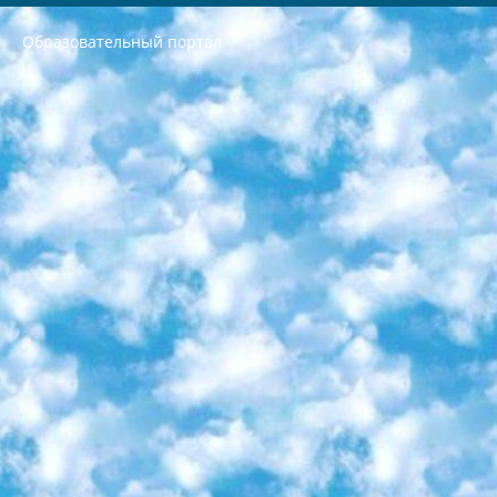
Образовательный портал
РЕСПУБЛИКА УЗБЕКИСТАН МИНИСТРЕРСТВО ДОШКОЛЬНОГО И ШКОЛЬНОГО ОБРАЗОВАНИЯ КОМАНДА в общеобразовательных учреждениях в 2023-2024 учебном году организация и проведение итоговой государственной аттестации обучающихся о Министра дошкольного и школьного образования Республики Узбекистан от 4 марта 2008 года (постановлением Минюста от 20 марта 2008 года № 1778 государственной регистрации) «Итоговое состояние учащихся общего среднего образования на основании положения об утверждении положения об аттестации общего среднего образования выпускной экзамен студентов в образовательных учреждениях в 2023-2024 учебном году В целях организации и прохождения аттестации приказываю: 1. Следующее: перечень предметов, по которым будет проводиться итоговая государственная аттестация и экзамен формы перевода согласно приложению 1; сертификаты международного образца, оценивающие уровень владения иностранными языками перечень согласно приложению 2; 2. Педагогический при специализированных образовательных учреждениях. научно-практический центр квалификации и международной оценки (Д.Давидова) 2024 г. До 25 марта: задания по предметам, по которым будет проводиться итоговая аттестация разработка и утверждение технических условий; итоговая аттестация на основании разработанного предметного задания разработка вопросов по предметам (устно и письменно), экзамен передача; общеобразовательные средние школы и специальные учебные заведения учащиеся выпускных классов школ и интернатов в агентской системе подготовка базы данных экзаменационных материалов и критериев оценки; перевод базы экзаменационных материалов на все языки обучения подать в Республиканский образовательный центр для изготовления; варианты экзаменов на основе разработанных контрольных материалов пусть будут поставлены задачи формирования. 3. Республиканский образовательный центр (Ш.Худайкулов) до 5 апреля 2024 года. до: база данных предоставленных экзаменационных материалов на все языки обучения перевод и экспертиза; для слепых, слабовидящих, глухих, слабослышащих и умственно отсталых детей учащиеся выпускных классов специализированных школ и школ-интернатов база данных экзаменационных материалов на всех преподаваемых языках подготовка критериев оценки; специализированные школы для умственно отсталых детей и технологии для учащихся выпускных классов школ-интернатов разработка соответствующих рекомендаций и критериев проведения ЕГЭ по естествознанию давать задания. 4. Педагогический при специализированных образовательных учреждениях. Научно-практический центр навыков и международной оценки (Д.Давидова), Республика образовательный центр (Худайкулов Ш.) итоговый государственный аттестационный экзамен ориентирован на творческое и логическое мышление при подготовке базы материалов учитывать введение заданий. 5. Следует отметить, что: сертификат государственного образца о знании общеобразовательного предмета и как минимум национальный уровень B1 по предметам на иностранных языках, указанным в Приложении 2. или международно признанный сертификат эквивалентного уровня студенты, изучающие определенный предмет, освобождаются от экзамена; по соответствующим предметам запланирована итоговая государственная аттестация за день до дня, путем жеребьевки Рабочей группой (в письменной форме по предметам, проводимым в форме) из числа сформированных вариантов выбрано 2 варианта; 2 выбранных варианта экзамена анонсированы на официальном сайте министерства и все выпускники по всей стране на основе этих вариантов проводит итоговую государственную аттестацию. 6. Государственное образование учащихся средних общеобразовательных учреждений. знания в соответствии с квалификационными требованиями, которые необходимо приобрести на основании стандартов итоговый (выпускной) контроль для 9 и 11 классов в целях тестирования Экзамены (далее – экзамены) состоят из предметов, перечисленных в приложении 1. будет сделано. 7. Экзамены пройдут с 26 мая по 15 июня 2024 г. (кроме науки физического воспитания). 8. Физическая для учащихся 9 классов общесредних образовательных учреждений. Экзамены по предмету «Образование, квалификация медицина» 1-6 мая 2024 года. сотрудники перевести под присмотр (с отклонениями в физическом или умственном развитии) специализированная школа для детей, школы-интернаты и со сколиозом школы-интернаты санаторного типа для больных детей исключены). 9. Он был слепым, слабовидящим и имел нарушения опорно-двигательного аппарата. экзамены в специализированных школах и интернатах для детей должны проводиться исходя из требований, предъявляемых к общеобразовательным учреждениям (физкультура кроме науки). 10. Специализированная школа для глухих и слабослышащих детей. и экзамены в интернатах и быть реализован в виде письменного теста по математике. 11. Специальность для умственно отсталых детей. Для 9 класса Родной язык и литературное письмо Государственный язык (язык обучения – узбекский). для неклассов) написано Математическое письмо Письменная/устная история Узбекистана Физическое воспитание практично Итоговый контроль Для 11 класса Написание родного языка и литературы (эссе) Математическое письмо Узбекский язык (обучение на узбекском языке) не посещающее общее среднее образование для учреждений)/Образовательное учреждение выбор письменный и устный Иностранный язык письменный/устный Письменная/устная история Узбекистана *По выбору студента:  Химия  Физика  Основы государственного права  География 10 бесплатных образовательных ресурсов - Мы составили подборку онлайн-проектов с интерактивными упражнениями, видеолекциями и статьями. Они помогут вам обрести новые и освежить старые знания бесплатно. 1. «ИНТУИТ» Старейшая образовательная площадка Рунета. Здесь вы найдёте сотни текстовых и видеокурсов на десятки различных тем — от программирования до психологии. Многие курсы подготовлены российскими университетами и крупными международными компаниями вроде Intel и Microsoft. Самостоятельное обучение бесплатное, но желающие могут оплатить услуги персональных наставников. 2. «Смартия» знакомит с актуальными профессиями и подсказывает, как им обучаться. Выбрав заинтересовавшую вас специальность — SMM-специалист, фотограф, веб-дизайнер или другую, — увидите список необходимых для неё умений. Чтобы вы могли освоить их самостоятельно, для каждого умения площадка отображает подборку ссылок на учебные материалы. Хотя «Смартия» ориентируется на русскоязычную аудиторию, часть контента всё же доступна только на английском. 3. «Лекторий Физтеха» Проект Московского физико-технического института (Физтеха). С его помощью вы можете смотреть онлайн серии лекций, записанные на видео в этом вузе. В числе доступных предметов — физика, биология, химия, информационные технологии и другие. К некоторым лекциям администрация ресурса прилагает готовые конспекты, которые можно скачивать в PDF-формате. 4. ITMOcourses Онлайн-площадка Санкт-Петербургского национального исследовательского университета информационных технологий, механики и оптики (ИТМО). Ресурс предоставляет свободный доступ к курсам, разработанным в этом вузе. Каталог материалов разбит на четыре категории: «Оптические системы и технологии», «Приборостроение и робототехника», «Информационные технологии» и «Биотехнологии». Курсы состоят из видеолекций, интерактивных демонстраций и заданий. 5. «КиберЛенинка» Электронная научная библиотека открытого доступа. Каталог площадки регулярно обрастает текстами статей из различных научных изданий. Сгруппированные по журналам и рубрикам публикации можно читать онлайн или скачивать целиком в PDF-формате. Проект нацелен на популяризацию науки за счёт открытого доступа к качественной информации. 6. «ПостНаука» На этом ресурсе публикуют подборки видеолекций, составленные экспертами из разных отраслей и объединённые общими темами. Среди них, к примеру, есть серии «Биоинформатика и геномика», «Культура средневековой Скандинавии» и Cinema Studies о теории кино. Каждая подборка лекций — логически связанная история, рассказанная экспертом от первого лица. Кроме того, на сайте появляются научно-образовательные статьи и тесты на разные темы. 7. «Newочём» Команда проекта «Newочём» отбирает самые интересные тексты из англоязычных СМИ и переводит те из них, за которые голосуют участники сообщества «ВКонтакте». По большей части это научно-популярные статьи. Редакторы придумывают лишь заголовки, в остальном содержание переводов соответствует оригиналам. Полные тексты можно читать прямо в социальной сети. 8. InternetUrok Онлайн-база материалов по основным дисциплинам школьной программы. Информация на сайте структурирована по классам, предметам и темам (урокам). Каждый урок состоит из видеолекций и конспектов. Есть также интерактивные тренажёры и тесты для закрепления пройденного материала. Даже если вы давно окончили школу, возможность повторить программу старших классов всегда может пригодиться. 9. Edutainme Ещё один ресурс об образовании. В отличие от Newtonew, как мне кажется, Edutainme больше ориентируется на представителей индустрии: педагогов, предпринимателей, разработчиков образовательных проектов. Но и любой, кто просто стремится к саморазвитию, найдёт на сайте много полезного и интересного для себя. Например, информацию о новых курсах и образовательных сервисах. 10. Newtonew Онлайн-медиа об образовании и обучении в широком смысле. Авторы Newtonew пишут об инструментах, заведениях, тактиках и стратегиях, которые помогают учить других и получать новые знания самостоятельно. На этой площадке вы найдёте новости, обзоры, аналитические мат