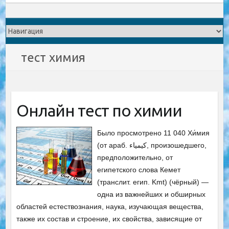
тест химия
Онлайн тест по химии
Было просмотрено 11 040 Хи́мия
(от араб. کيمياء‎, произошедшего,
предположительно, от
египетского слова Кемет
(транслит. егип. Kmt) (чёрный) —
одна из важнейших и обширных
областей естествознания, наука, изучающая вещества,
также их состав и строение, их свойства, зависящие от