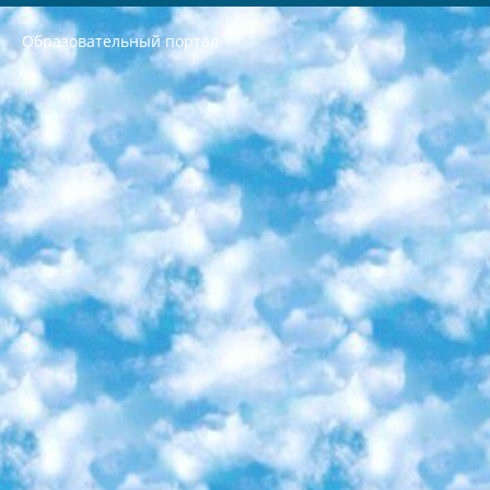
Образовательный портал
РЕСПУБЛИКА УЗБЕКИСТАН МИНИСТРЕРСТВО ДОШКОЛЬНОГО И ШКОЛЬНОГО ОБРАЗОВАНИЯ КОМАНДА в общеобразовательных учреждениях в 2023-2024 учебном году организация и проведение итоговой государственной аттестации обучающихся о Министра дошкольного и школьного образования Республики Узбекистан от 4 марта 2008 года (постановлением Минюста от 20 марта 2008 года № 1778 государственной регистрации) «Итоговое состояние учащихся общего среднего образования на основании положения об утверждении положения об аттестации общего среднего образования выпускной экзамен студентов в образовательных учреждениях в 2023-2024 учебном году В целях организации и прохождения аттестации приказываю: 1. Следующее: перечень предметов, по которым будет проводиться итоговая государственная аттестация и экзамен формы перевода согласно приложению 1; сертификаты международного образца, оценивающие уровень владения иностранными языками перечень согласно приложению 2; 2. Педагогический при специализированных образовательных учреждениях. научно-практический центр квалификации и международной оценки (Д.Давидова) 2024 г. До 25 марта: задания по предметам, по которым будет проводиться итоговая аттестация разработка и утверждение технических условий; итоговая аттестация на основании разработанного предметного задания разработка вопросов по предметам (устно и письменно), экзамен передача; общеобразовательные средние школы и специальные учебные заведения учащиеся выпускных классов школ и интернатов в агентской системе подготовка базы данных экзаменационных материалов и критериев оценки; перевод базы экзаменационных материалов на все языки обучения подать в Республиканский образовательный центр для изготовления; варианты экзаменов на основе разработанных контрольных материалов пусть будут поставлены задачи формирования. 3. Республиканский образовательный центр (Ш.Худайкулов) до 5 апреля 2024 года. до: база данных предоставленных экзаменационных материалов на все языки обучения перевод и экспертиза; для слепых, слабовидящих, глухих, слабослышащих и умственно отсталых детей учащиеся выпускных классов специализированных школ и школ-интернатов база данных экзаменационных материалов на всех преподаваемых языках подготовка критериев оценки; специализированные школы для умственно отсталых детей и технологии для учащихся выпускных классов школ-интернатов разработка соответствующих рекомендаций и критериев проведения ЕГЭ по естествознанию давать задания. 4. Педагогический при специализированных образовательных учреждениях. Научно-практический центр навыков и международной оценки (Д.Давидова), Республика образовательный центр (Худайкулов Ш.) итоговый государственный аттестационный экзамен ориентирован на творческое и логическое мышление при подготовке базы материалов учитывать введение заданий. 5. Следует отметить, что: сертификат государственного образца о знании общеобразовательного предмета и как минимум национальный уровень B1 по предметам на иностранных языках, указанным в Приложении 2. или международно признанный сертификат эквивалентного уровня студенты, изучающие определенный предмет, освобождаются от экзамена; по соответствующим предметам запланирована итоговая государственная аттестация за день до дня, путем жеребьевки Рабочей группой (в письменной форме по предметам, проводимым в форме) из числа сформированных вариантов выбрано 2 варианта; 2 выбранных варианта экзамена анонсированы на официальном сайте министерства и все выпускники по всей стране на основе этих вариантов проводит итоговую государственную аттестацию. 6. Государственное образование учащихся средних общеобразовательных учреждений. знания в соответствии с квалификационными требованиями, которые необходимо приобрести на основании стандартов итоговый (выпускной) контроль для 9 и 11 классов в целях тестирования Экзамены (далее – экзамены) состоят из предметов, перечисленных в приложении 1. будет сделано. 7. Экзамены пройдут с 26 мая по 15 июня 2024 г. (кроме науки физического воспитания). 8. Физическая для учащихся 9 классов общесредних образовательных учреждений. Экзамены по предмету «Образование, квалификация медицина» 1-6 мая 2024 года. сотрудники перевести под присмотр (с отклонениями в физическом или умственном развитии) специализированная школа для детей, школы-интернаты и со сколиозом школы-интернаты санаторного типа для больных детей исключены). 9. Он был слепым, слабовидящим и имел нарушения опорно-двигательного аппарата. экзамены в специализированных школах и интернатах для детей должны проводиться исходя из требований, предъявляемых к общеобразовательным учреждениям (физкультура кроме науки). 10. Специализированная школа для глухих и слабослышащих детей. и экзамены в интернатах и быть реализован в виде письменного теста по математике. 11. Специальность для умственно отсталых детей. Для 9 класса Родной язык и литературное письмо Государственный язык (язык обучения – узбекский). для неклассов) написано Математическое письмо Письменная/устная история Узбекистана Физическое воспитание практично Итоговый контроль Для 11 класса Написание родного языка и литературы (эссе) Математическое письмо Узбекский язык (обучение на узбекском языке) не посещающее общее среднее образование для учреждений)/Образовательное учреждение выбор письменный и устный Иностранный язык письменный/устный Письменная/устная история Узбекистана *По выбору студента:  Химия  Физика  Основы государственного права  География 10 бесплатных образовательных ресурсов - Мы составили подборку онлайн-проектов с интерактивными упражнениями, видеолекциями и статьями. Они помогут вам обрести новые и освежить старые знания бесплатно. 1. «ИНТУИТ» Старейшая образовательная площадка Рунета. Здесь вы найдёте сотни текстовых и видеокурсов на десятки различных тем — от программирования до психологии. Многие курсы подготовлены российскими университетами и крупными международными компаниями вроде Intel и Microsoft. Самостоятельное обучение бесплатное, но желающие могут оплатить услуги персональных наставников. 2. «Смартия» знакомит с актуальными профессиями и подсказывает, как им обучаться. Выбрав заинтересовавшую вас специальность — SMM-специалист, фотограф, веб-дизайнер или другую, — увидите список необходимых для неё умений. Чтобы вы могли освоить их самостоятельно, для каждого умения площадка отображает подборку ссылок на учебные материалы. Хотя «Смартия» ориентируется на русскоязычную аудиторию, часть контента всё же доступна только на английском. 3. «Лекторий Физтеха» Проект Московского физико-технического института (Физтеха). С его помощью вы можете смотреть онлайн серии лекций, записанные на видео в этом вузе. В числе доступных предметов — физика, биология, химия, информационные технологии и другие. К некоторым лекциям администрация ресурса прилагает готовые конспекты, которые можно скачивать в PDF-формате. 4. ITMOcourses Онлайн-площадка Санкт-Петербургского национального исследовательского университета информационных технологий, механики и оптики (ИТМО). Ресурс предоставляет свободный доступ к курсам, разработанным в этом вузе. Каталог материалов разбит на четыре категории: «Оптические системы и технологии», «Приборостроение и робототехника», «Информационные технологии» и «Биотехнологии». Курсы состоят из видеолекций, интерактивных демонстраций и заданий. 5. «КиберЛенинка» Электронная научная библиотека открытого доступа. Каталог площадки регулярно обрастает текстами статей из различных научных изданий. Сгруппированные по журналам и рубрикам публикации можно читать онлайн или скачивать целиком в PDF-формате. Проект нацелен на популяризацию науки за счёт открытого доступа к качественной информации. 6. «ПостНаука» На этом ресурсе публикуют подборки видеолекций, составленные экспертами из разных отраслей и объединённые общими темами. Среди них, к примеру, есть серии «Биоинформатика и геномика», «Культура средневековой Скандинавии» и Cinema Studies о теории кино. Каждая подборка лекций — логически связанная история, рассказанная экспертом от первого лица. Кроме того, на сайте появляются научно-образовательные статьи и тесты на разные темы. 7. «Newочём» Команда проекта «Newочём» отбирает самые интересные тексты из англоязычных СМИ и переводит те из них, за которые голосуют участники сообщества «ВКонтакте». По большей части это научно-популярные статьи. Редакторы придумывают лишь заголовки, в остальном содержание переводов соответствует оригиналам. Полные тексты можно читать прямо в социальной сети. 8. InternetUrok Онлайн-база материалов по основным дисциплинам школьной программы. Информация на сайте структурирована по классам, предметам и темам (урокам). Каждый урок состоит из видеолекций и конспектов. Есть также интерактивные тренажёры и тесты для закрепления пройденного материала. Даже если вы давно окончили школу, возможность повторить программу старших классов всегда может пригодиться. 9. Edutainme Ещё один ресурс об образовании. В отличие от Newtonew, как мне кажется, Edutainme больше ориентируется на представителей индустрии: педагогов, предпринимателей, разработчиков образовательных проектов. Но и любой, кто просто стремится к саморазвитию, найдёт на сайте много полезного и интересного для себя. Например, информацию о новых курсах и образовательных сервисах. 10. Newtonew Онлайн-медиа об образовании и обучении в широком смысле. Авторы Newtonew пишут об инструментах, заведениях, тактиках и стратегиях, которые помогают учить других и получать новые знания самостоятельно. На этой площадке вы найдёте новости, обзоры, аналитические мат