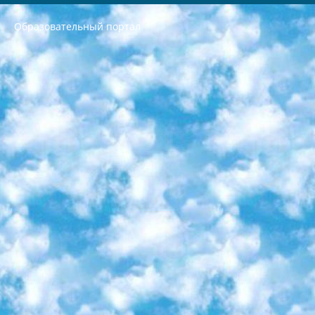
Образовательный портал
РЕСПУБЛИКА УЗБЕКИСТАН МИНИСТРЕРСТВО ДОШКОЛЬНОГО И ШКОЛЬНОГО ОБРАЗОВАНИЯ КОМАНДА в общеобразовательных учреждениях в 2023-2024 учебном году организация и проведение итоговой государственной аттестации обучающихся о Министра дошкольного и школьного образования Республики Узбекистан от 4 марта 2008 года (постановлением Минюста от 20 марта 2008 года № 1778 государственной регистрации) «Итоговое состояние учащихся общего среднего образования на основании положения об утверждении положения об аттестации общего среднего образования выпускной экзамен студентов в образовательных учреждениях в 2023-2024 учебном году В целях организации и прохождения аттестации приказываю: 1. Следующее: перечень предметов, по которым будет проводиться итоговая государственная аттестация и экзамен формы перевода согласно приложению 1; сертификаты международного образца, оценивающие уровень владения иностранными языками перечень согласно приложению 2; 2. Педагогический при специализированных образовательных учреждениях. научно-практический центр квалификации и международной оценки (Д.Давидова) 2024 г. До 25 марта: задания по предметам, по которым будет проводиться итоговая аттестация разработка и утверждение технических условий; итоговая аттестация на основании разработанного предметного задания разработка вопросов по предметам (устно и письменно), экзамен передача; общеобразовательные средние школы и специальные учебные заведения учащиеся выпускных классов школ и интернатов в агентской системе подготовка базы данных экзаменационных материалов и критериев оценки; перевод базы экзаменационных материалов на все языки обучения подать в Республиканский образовательный центр для изготовления; варианты экзаменов на основе разработанных контрольных материалов пусть будут поставлены задачи формирования. 3. Республиканский образовательный центр (Ш.Худайкулов) до 5 апреля 2024 года. до: база данных предоставленных экзаменационных материалов на все языки обучения перевод и экспертиза; для слепых, слабовидящих, глухих, слабослышащих и умственно отсталых детей учащиеся выпускных классов специализированных школ и школ-интернатов база данных экзаменационных материалов на всех преподаваемых языках подготовка критериев оценки; специализированные школы для умственно отсталых детей и технологии для учащихся выпускных классов школ-интернатов разработка соответствующих рекомендаций и критериев проведения ЕГЭ по естествознанию давать задания. 4. Педагогический при специализированных образовательных учреждениях. Научно-практический центр навыков и международной оценки (Д.Давидова), Республика образовательный центр (Худайкулов Ш.) итоговый государственный аттестационный экзамен ориентирован на творческое и логическое мышление при подготовке базы материалов учитывать введение заданий. 5. Следует отметить, что: сертификат государственного образца о знании общеобразовательного предмета и как минимум национальный уровень B1 по предметам на иностранных языках, указанным в Приложении 2. или международно признанный сертификат эквивалентного уровня студенты, изучающие определенный предмет, освобождаются от экзамена; по соответствующим предметам запланирована итоговая государственная аттестация за день до дня, путем жеребьевки Рабочей группой (в письменной форме по предметам, проводимым в форме) из числа сформированных вариантов выбрано 2 варианта; 2 выбранных варианта экзамена анонсированы на официальном сайте министерства и все выпускники по всей стране на основе этих вариантов проводит итоговую государственную аттестацию. 6. Государственное образование учащихся средних общеобразовательных учреждений. знания в соответствии с квалификационными требованиями, которые необходимо приобрести на основании стандартов итоговый (выпускной) контроль для 9 и 11 классов в целях тестирования Экзамены (далее – экзамены) состоят из предметов, перечисленных в приложении 1. будет сделано. 7. Экзамены пройдут с 26 мая по 15 июня 2024 г. (кроме науки физического воспитания). 8. Физическая для учащихся 9 классов общесредних образовательных учреждений. Экзамены по предмету «Образование, квалификация медицина» 1-6 мая 2024 года. сотрудники перевести под присмотр (с отклонениями в физическом или умственном развитии) специализированная школа для детей, школы-интернаты и со сколиозом школы-интернаты санаторного типа для больных детей исключены). 9. Он был слепым, слабовидящим и имел нарушения опорно-двигательного аппарата. экзамены в специализированных школах и интернатах для детей должны проводиться исходя из требований, предъявляемых к общеобразовательным учреждениям (физкультура кроме науки). 10. Специализированная школа для глухих и слабослышащих детей. и экзамены в интернатах и быть реализован в виде письменного теста по математике. 11. Специальность для умственно отсталых детей. Для 9 класса Родной язык и литературное письмо Государственный язык (язык обучения – узбекский). для неклассов) написано Математическое письмо Письменная/устная история Узбекистана Физическое воспитание практично Итоговый контроль Для 11 класса Написание родного языка и литературы (эссе) Математическое письмо Узбекский язык (обучение на узбекском языке) не посещающее общее среднее образование для учреждений)/Образовательное учреждение выбор письменный и устный Иностранный язык письменный/устный Письменная/устная история Узбекистана *По выбору студента:  Химия  Физика  Основы государственного права  География 10 бесплатных образовательных ресурсов - Мы составили подборку онлайн-проектов с интерактивными упражнениями, видеолекциями и статьями. Они помогут вам обрести новые и освежить старые знания бесплатно. 1. «ИНТУИТ» Старейшая образовательная площадка Рунета. Здесь вы найдёте сотни текстовых и видеокурсов на десятки различных тем — от программирования до психологии. Многие курсы подготовлены российскими университетами и крупными международными компаниями вроде Intel и Microsoft. Самостоятельное обучение бесплатное, но желающие могут оплатить услуги персональных наставников. 2. «Смартия» знакомит с актуальными профессиями и подсказывает, как им обучаться. Выбрав заинтересовавшую вас специальность — SMM-специалист, фотограф, веб-дизайнер или другую, — увидите список необходимых для неё умений. Чтобы вы могли освоить их самостоятельно, для каждого умения площадка отображает подборку ссылок на учебные материалы. Хотя «Смартия» ориентируется на русскоязычную аудиторию, часть контента всё же доступна только на английском. 3. «Лекторий Физтеха» Проект Московского физико-технического института (Физтеха). С его помощью вы можете смотреть онлайн серии лекций, записанные на видео в этом вузе. В числе доступных предметов — физика, биология, химия, информационные технологии и другие. К некоторым лекциям администрация ресурса прилагает готовые конспекты, которые можно скачивать в PDF-формате. 4. ITMOcourses Онлайн-площадка Санкт-Петербургского национального исследовательского университета информационных технологий, механики и оптики (ИТМО). Ресурс предоставляет свободный доступ к курсам, разработанным в этом вузе. Каталог материалов разбит на четыре категории: «Оптические системы и технологии», «Приборостроение и робототехника», «Информационные технологии» и «Биотехнологии». Курсы состоят из видеолекций, интерактивных демонстраций и заданий. 5. «КиберЛенинка» Электронная научная библиотека открытого доступа. Каталог площадки регулярно обрастает текстами статей из различных научных изданий. Сгруппированные по журналам и рубрикам публикации можно читать онлайн или скачивать целиком в PDF-формате. Проект нацелен на популяризацию науки за счёт открытого доступа к качественной информации. 6. «ПостНаука» На этом ресурсе публикуют подборки видеолекций, составленные экспертами из разных отраслей и объединённые общими темами. Среди них, к примеру, есть серии «Биоинформатика и геномика», «Культура средневековой Скандинавии» и Cinema Studies о теории кино. Каждая подборка лекций — логически связанная история, рассказанная экспертом от первого лица. Кроме того, на сайте появляются научно-образовательные статьи и тесты на разные темы. 7. «Newочём» Команда проекта «Newочём» отбирает самые интересные тексты из англоязычных СМИ и переводит те из них, за которые голосуют участники сообщества «ВКонтакте». По большей части это научно-популярные статьи. Редакторы придумывают лишь заголовки, в остальном содержание переводов соответствует оригиналам. Полные тексты можно читать прямо в социальной сети. 8. InternetUrok Онлайн-база материалов по основным дисциплинам школьной программы. Информация на сайте структурирована по классам, предметам и темам (урокам). Каждый урок состоит из видеолекций и конспектов. Есть также интерактивные тренажёры и тесты для закрепления пройденного материала. Даже если вы давно окончили школу, возможность повторить программу старших классов всегда может пригодиться. 9. Edutainme Ещё один ресурс об образовании. В отличие от Newtonew, как мне кажется, Edutainme больше ориентируется на представителей индустрии: педагогов, предпринимателей, разработчиков образовательных проектов. Но и любой, кто просто стремится к саморазвитию, найдёт на сайте много полезного и интересного для себя. Например, информацию о новых курсах и образовательных сервисах. 10. Newtonew Онлайн-медиа об образовании и обучении в широком смысле. Авторы Newtonew пишут об инструментах, заведениях, тактиках и стратегиях, которые помогают учить других и получать новые знания самостоятельно. На этой площадке вы найдёте новости, обзоры, аналитические мат