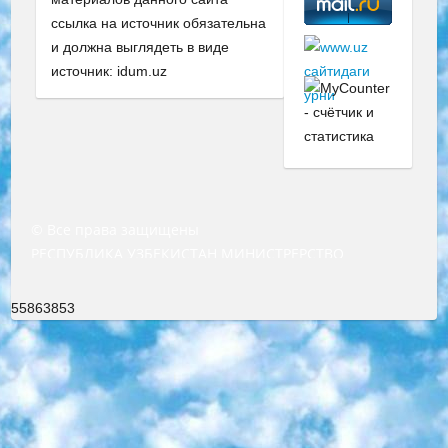
ссылка на источник обязательна
и должна выглядеть в виде
источник: idum.uz
© Все права защищены
РЕСПУБЛИКА УЗБЕКИСТАН МИНИСТРЕРСТВО ДОШКОЛЬНОГО И ШКОЛЬНОГО ОБРАЗОВАНИЯ КОМАНДА в общеобразовательных учреждениях в 2023-2024 учебном году организация и проведение итоговой государственной аттестации обучающихся о Министра дошкольного и школьного образования Республики Узбекистан от 4 марта 2008 года (постановлением Минюста от 20 марта 2008 года № 1778 государственной регистрации) «Итоговое состояние учащихся общего среднего образования на основании положения об утверждении положения об аттестации общего среднего образования выпускной экзамен студентов в образовательных учреждениях в 2023-2024 учебном году В целях организации и прохождения аттестации приказываю: 1. Следующее: перечень предметов, по которым будет проводиться итоговая государственная аттестация и экзамен формы перевода согласно приложению 1; сертификаты международного образца, оценивающие уровень владения иностранными языками перечень согласно приложению 2; 2. Педагогический при специализированных образовательных учреждениях. научно-практический центр квалификации и международной оценки (Д.Давидова) 2024 г. До 25 марта: задания по предметам, по которым будет проводиться итоговая аттестация разработка и утверждение технических условий; итоговая аттестация на основании разработанного предметного задания разработка вопросов по предметам (устно и письменно), экзамен передача; общеобразовательные средние школы и специальные учебные заведения учащиеся выпускных классов школ и интернатов в агентской системе подготовка базы данных экзаменационных материалов и критериев оценки; перевод базы экзаменационных материалов на все языки обучения подать в Республиканский образовательный центр для изготовления; варианты экзаменов на основе разработанных контрольных материалов пусть будут поставлены задачи формирования. 3. Республиканский образовательный центр (Ш.Худайкулов) до 5 апреля 2024 года. до: база данных предоставленных экзаменационных материалов на все языки обучения перевод и экспертиза; для слепых, слабовидящих, глухих, слабослышащих и умственно отсталых детей учащиеся выпускных классов специализированных школ и школ-интернатов база данных экзаменационных материалов на всех преподаваемых языках подготовка критериев оценки; специализированные школы для умственно отсталых детей и технологии для учащихся выпускных классов школ-интернатов разработка соответствующих рекомендаций и критериев проведения ЕГЭ по естествознанию давать задания. 4. Педагогический при специализированных образовательных учреждениях. Научно-практический центр навыков и международной оценки (Д.Давидова), Республика образовательный центр (Худайкулов Ш.) итоговый государственный аттестационный экзамен ориентирован на творческое и логическое мышление при подготовке базы материалов учитывать введение заданий. 5. Следует отметить, что: сертификат государственного образца о знании общеобразовательного предмета и как минимум национальный уровень B1 по предметам на иностранных языках, указанным в Приложении 2. или международно признанный сертификат эквивалентного уровня студенты, изучающие определенный предмет, освобождаются от экзамена; по соответствующим предметам запланирована итоговая государственная аттестация за день до дня, путем жеребьевки Рабочей группой (в письменной форме по предметам, проводимым в форме) из числа сформированных вариантов выбрано 2 варианта; 2 выбранных варианта экзамена анонсированы на официальном сайте министерства и все выпускники по всей стране на основе этих вариантов проводит итоговую государственную аттестацию. 6. Государственное образование учащихся средних общеобразовательных учреждений. знания в соответствии с квалификационными требованиями, которые необходимо приобрести на основании стандартов итоговый (выпускной) контроль для 9 и 11 классов в целях тестирования Экзамены (далее – экзамены) состоят из предметов, перечисленных в приложении 1. будет сделано. 7. Экзамены пройдут с 26 мая по 15 июня 2024 г. (кроме науки физического воспитания). 8. Физическая для учащихся 9 классов общесредних образовательных учреждений. Экзамены по предмету «Образование, квалификация медицина» 1-6 мая 2024 года. сотрудники перевести под присмотр (с отклонениями в физическом или умственном развитии) специализированная школа для детей, школы-интернаты и со сколиозом школы-интернаты санаторного типа для больных детей исключены). 9. Он был слепым, слабовидящим и имел нарушения опорно-двигательного аппарата. экзамены в специализированных школах и интернатах для детей должны проводиться исходя из требований, предъявляемых к общеобразовательным учреждениям (физкультура кроме науки). 10. Специализированная школа для глухих и слабослышащих детей. и экзамены в интернатах и быть реализован в виде письменного теста по математике. 11. Специальность для умственно отсталых детей. Для 9 класса Родной язык и литературное письмо Государственный язык (язык обучения – узбекский). для неклассов) написано Математическое письмо Письменная/устная история Узбекистана Физическое воспитание практично Итоговый контроль Для 11 класса Написание родного языка и литературы (эссе) Математическое письмо Узбекский язык (обучение на узбекском языке) не посещающее общее среднее образование для учреждений)/Образовательное учреждение выбор письменный и устный Иностранный язык письменный/устный Письменная/устная история Узбекистана *По выбору студента:  Химия  Физика  Основы государственного права  География 10 бесплатных образовательных ресурсов - Мы составили подборку онлайн-проектов с интерактивными упражнениями, видеолекциями и статьями. Они помогут вам обрести новые и освежить старые знания бесплатно. 1. «ИНТУИТ» Старейшая образовательная площадка Рунета. Здесь вы найдёте сотни текстовых и видеокурсов на десятки различных тем — от программирования до психологии. Многие курсы подготовлены российскими университетами и крупными международными компаниями вроде Intel и Microsoft. Самостоятельное обучение бесплатное, но желающие могут оплатить услуги персональных наставников. 2. «Смартия» знакомит с актуальными профессиями и подсказывает, как им обучаться. Выбрав заинтересовавшую вас специальность — SMM-специалист, фотограф, веб-дизайнер или другую, — увидите список необходимых для неё умений. Чтобы вы могли освоить их самостоятельно, для каждого умения площадка отображает подборку ссылок на учебные материалы. Хотя «Смартия» ориентируется на русскоязычную аудиторию, часть контента всё же доступна только на английском. 3. «Лекторий Физтеха» Проект Московского физико-технического института (Физтеха). С его помощью вы можете смотреть онлайн серии лекций, записанные на видео в этом вузе. В числе доступных предметов — физика, биология, химия, информационные технологии и другие. К некоторым лекциям администрация ресурса прилагает готовые конспекты, которые можно скачивать в PDF-формате. 4. ITMOcourses Онлайн-площадка Санкт-Петербургского национального исследовательского университета информационных технологий, механики и оптики (ИТМО). Ресурс предоставляет свободный доступ к курсам, разработанным в этом вузе. Каталог материалов разбит на четыре категории: «Оптические системы и технологии», «Приборостроение и робототехника», «Информационные технологии» и «Биотехнологии». Курсы состоят из видеолекций, интерактивных демонстраций и заданий. 5. «КиберЛенинка» Электронная научная библиотека открытого доступа. Каталог площадки регулярно обрастает текстами статей из различных научных изданий. Сгруппированные по журналам и рубрикам публикации можно читать онлайн или скачивать целиком в PDF-формате. Проект нацелен на популяризацию науки за счёт открытого доступа к качественной информации. 6. «ПостНаука» На этом ресурсе публикуют подборки видеолекций, составленные экспертами из разных отраслей и объединённые общими темами. Среди них, к примеру, есть серии «Биоинформатика и геномика», «Культура средневековой Скандинавии» и Cinema Studies о теории кино. Каждая подборка лекций — логически связанная история, рассказанная экспертом от первого лица. Кроме того, на сайте появляются научно-образовательные статьи и тесты на разные темы. 7. «Newочём» Команда проекта «Newочём» отбирает самые интересные тексты из англоязычных СМИ и переводит те из них, за которые голосуют участники сообщества «ВКонтакте». По большей части это научно-популярные статьи. Редакторы придумывают лишь заголовки, в остальном содержание переводов соответствует оригиналам. Полные тексты можно читать прямо в социальной сети. 8. InternetUrok Онлайн-база материалов по основным дисциплинам школьной программы. Информация на сайте структурирована по классам, предметам и темам (урокам). Каждый урок состоит из видеолекций и конспектов. Есть также интерактивные тренажёры и тесты для закрепления пройденного материала. Даже если вы давно окончили школу, возможность повторить программу старших классов всегда может пригодиться. 9. Edutainme Ещё один ресурс об образовании. В отличие от Newtonew, как мне кажется, Edutainme больше ориентируется на представителей индустрии: педагогов, предпринимателей, разработчиков образовательных проектов. Но и любой, кто просто стремится к саморазвитию, найдёт на сайте много полезного и интересного для себя. Например, информацию о новых курсах и образовательных сервисах. 10. Newtonew Онлайн-медиа об образовании и обучении в широком смысле. Авторы Newtonew пишут об инструментах, заведениях, тактиках и стратегиях, которые помогают учить других и получать новые знания самостоятельно. На этой площадке вы найдёте новости, обзоры, аналитические мате
55863853