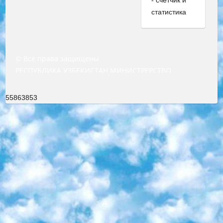
© Все права защищены
РЕСПУБЛИКА УЗБЕКИСТАН МИНИСТРЕРСТВО ДОШКОЛЬНОГО И ШКОЛЬНОГО ОБРАЗОВАНИЯ КОМАНДА в общеобразовательных учреждениях в 2023-2024 учебном году организация и проведение итоговой государственной аттестации обучающихся о Министра дошкольного и школьного образования Республики Узбекистан от 4 марта 2008 года (постановлением Минюста от 20 марта 2008 года № 1778 государственной регистрации) «Итоговое состояние учащихся общего среднего образования на основании положения об утверждении положения об аттестации общего среднего образования выпускной экзамен студентов в образовательных учреждениях в 2023-2024 учебном году В целях организации и прохождения аттестации приказываю: 1. Следующее: перечень предметов, по которым будет проводиться итоговая государственная аттестация и экзамен формы перевода согласно приложению 1; сертификаты международного образца, оценивающие уровень владения иностранными языками перечень согласно приложению 2; 2. Педагогический при специализированных образовательных учреждениях. научно-практический центр квалификации и международной оценки (Д.Давидова) 2024 г. До 25 марта: задания по предметам, по которым будет проводиться итоговая аттестация разработка и утверждение технических условий; итоговая аттестация на основании разработанного предметного задания разработка вопросов по предметам (устно и письменно), экзамен передача; общеобразовательные средние школы и специальные учебные заведения учащиеся выпускных классов школ и интернатов в агентской системе подготовка базы данных экзаменационных материалов и критериев оценки; перевод базы экзаменационных материалов на все языки обучения подать в Республиканский образовательный центр для изготовления; варианты экзаменов на основе разработанных контрольных материалов пусть будут поставлены задачи формирования. 3. Республиканский образовательный центр (Ш.Худайкулов) до 5 апреля 2024 года. до: база данных предоставленных экзаменационных материалов на все языки обучения перевод и экспертиза; для слепых, слабовидящих, глухих, слабослышащих и умственно отсталых детей учащиеся выпускных классов специализированных школ и школ-интернатов база данных экзаменационных материалов на всех преподаваемых языках подготовка критериев оценки; специализированные школы для умственно отсталых детей и технологии для учащихся выпускных классов школ-интернатов разработка соответствующих рекомендаций и критериев проведения ЕГЭ по естествознанию давать задания. 4. Педагогический при специализированных образовательных учреждениях. Научно-практический центр навыков и международной оценки (Д.Давидова), Республика образовательный центр (Худайкулов Ш.) итоговый государственный аттестационный экзамен ориентирован на творческое и логическое мышление при подготовке базы материалов учитывать введение заданий. 5. Следует отметить, что: сертификат государственного образца о знании общеобразовательного предмета и как минимум национальный уровень B1 по предметам на иностранных языках, указанным в Приложении 2. или международно признанный сертификат эквивалентного уровня студенты, изучающие определенный предмет, освобождаются от экзамена; по соответствующим предметам запланирована итоговая государственная аттестация за день до дня, путем жеребьевки Рабочей группой (в письменной форме по предметам, проводимым в форме) из числа сформированных вариантов выбрано 2 варианта; 2 выбранных варианта экзамена анонсированы на официальном сайте министерства и все выпускники по всей стране на основе этих вариантов проводит итоговую государственную аттестацию. 6. Государственное образование учащихся средних общеобразовательных учреждений. знания в соответствии с квалификационными требованиями, которые необходимо приобрести на основании стандартов итоговый (выпускной) контроль для 9 и 11 классов в целях тестирования Экзамены (далее – экзамены) состоят из предметов, перечисленных в приложении 1. будет сделано. 7. Экзамены пройдут с 26 мая по 15 июня 2024 г. (кроме науки физического воспитания). 8. Физическая для учащихся 9 классов общесредних образовательных учреждений. Экзамены по предмету «Образование, квалификация медицина» 1-6 мая 2024 года. сотрудники перевести под присмотр (с отклонениями в физическом или умственном развитии) специализированная школа для детей, школы-интернаты и со сколиозом школы-интернаты санаторного типа для больных детей исключены). 9. Он был слепым, слабовидящим и имел нарушения опорно-двигательного аппарата. экзамены в специализированных школах и интернатах для детей должны проводиться исходя из требований, предъявляемых к общеобразовательным учреждениям (физкультура кроме науки). 10. Специализированная школа для глухих и слабослышащих детей. и экзамены в интернатах и быть реализован в виде письменного теста по математике. 11. Специальность для умственно отсталых детей. Для 9 класса Родной язык и литературное письмо Государственный язык (язык обучения – узбекский). для неклассов) написано Математическое письмо Письменная/устная история Узбекистана Физическое воспитание практично Итоговый контроль Для 11 класса Написание родного языка и литературы (эссе) Математическое письмо Узбекский язык (обучение на узбекском языке) не посещающее общее среднее образование для учреждений)/Образовательное учреждение выбор письменный и устный Иностранный язык письменный/устный Письменная/устная история Узбекистана *По выбору студента:  Химия  Физика  Основы государственного права  География 10 бесплатных образовательных ресурсов - Мы составили подборку онлайн-проектов с интерактивными упражнениями, видеолекциями и статьями. Они помогут вам обрести новые и освежить старые знания бесплатно. 1. «ИНТУИТ» Старейшая образовательная площадка Рунета. Здесь вы найдёте сотни текстовых и видеокурсов на десятки различных тем — от программирования до психологии. Многие курсы подготовлены российскими университетами и крупными международными компаниями вроде Intel и Microsoft. Самостоятельное обучение бесплатное, но желающие могут оплатить услуги персональных наставников. 2. «Смартия» знакомит с актуальными профессиями и подсказывает, как им обучаться. Выбрав заинтересовавшую вас специальность — SMM-специалист, фотограф, веб-дизайнер или другую, — увидите список необходимых для неё умений. Чтобы вы могли освоить их самостоятельно, для каждого умения площадка отображает подборку ссылок на учебные материалы. Хотя «Смартия» ориентируется на русскоязычную аудиторию, часть контента всё же доступна только на английском. 3. «Лекторий Физтеха» Проект Московского физико-технического института (Физтеха). С его помощью вы можете смотреть онлайн серии лекций, записанные на видео в этом вузе. В числе доступных предметов — физика, биология, химия, информационные технологии и другие. К некоторым лекциям администрация ресурса прилагает готовые конспекты, которые можно скачивать в PDF-формате. 4. ITMOcourses Онлайн-площадка Санкт-Петербургского национального исследовательского университета информационных технологий, механики и оптики (ИТМО). Ресурс предоставляет свободный доступ к курсам, разработанным в этом вузе. Каталог материалов разбит на четыре категории: «Оптические системы и технологии», «Приборостроение и робототехника», «Информационные технологии» и «Биотехнологии». Курсы состоят из видеолекций, интерактивных демонстраций и заданий. 5. «КиберЛенинка» Электронная научная библиотека открытого доступа. Каталог площадки регулярно обрастает текстами статей из различных научных изданий. Сгруппированные по журналам и рубрикам публикации можно читать онлайн или скачивать целиком в PDF-формате. Проект нацелен на популяризацию науки за счёт открытого доступа к качественной информации. 6. «ПостНаука» На этом ресурсе публикуют подборки видеолекций, составленные экспертами из разных отраслей и объединённые общими темами. Среди них, к примеру, есть серии «Биоинформатика и геномика», «Культура средневековой Скандинавии» и Cinema Studies о теории кино. Каждая подборка лекций — логически связанная история, рассказанная экспертом от первого лица. Кроме того, на сайте появляются научно-образовательные статьи и тесты на разные темы. 7. «Newочём» Команда проекта «Newочём» отбирает самые интересные тексты из англоязычных СМИ и переводит те из них, за которые голосуют участники сообщества «ВКонтакте». По большей части это научно-популярные статьи. Редакторы придумывают лишь заголовки, в остальном содержание переводов соответствует оригиналам. Полные тексты можно читать прямо в социальной сети. 8. InternetUrok Онлайн-база материалов по основным дисциплинам школьной программы. Информация на сайте структурирована по классам, предметам и темам (урокам). Каждый урок состоит из видеолекций и конспектов. Есть также интерактивные тренажёры и тесты для закрепления пройденного материала. Даже если вы давно окончили школу, возможность повторить программу старших классов всегда может пригодиться. 9. Edutainme Ещё один ресурс об образовании. В отличие от Newtonew, как мне кажется, Edutainme больше ориентируется на представителей индустрии: педагогов, предпринимателей, разработчиков образовательных проектов. Но и любой, кто просто стремится к саморазвитию, найдёт на сайте много полезного и интересного для себя. Например, информацию о новых курсах и образовательных сервисах. 10. Newtonew Онлайн-медиа об образовании и обучении в широком смысле. Авторы Newtonew пишут об инструментах, заведениях, тактиках и стратегиях, которые помогают учить других и получать новые знания самостоятельно. На этой площадке вы найдёте новости, обзоры, аналитические мате
55863853