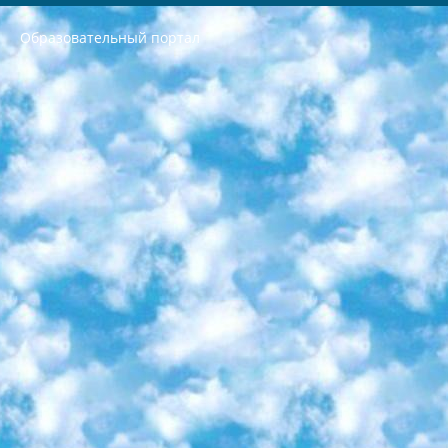
Образовательный портал
РЕСПУБЛИКА УЗБЕКИСТАН МИНИСТРЕРСТВО ДОШКОЛЬНОГО И ШКОЛЬНОГО ОБРАЗОВАНИЯ КОМАНДА в общеобразовательных учреждениях в 2023-2024 учебном году организация и проведение итоговой государственной аттестации обучающихся о Министра дошкольного и школьного образования Республики Узбекистан от 4 марта 2008 года (постановлением Минюста от 20 марта 2008 года № 1778 государственной регистрации) «Итоговое состояние учащихся общего среднего образования на основании положения об утверждении положения об аттестации общего среднего образования выпускной экзамен студентов в образовательных учреждениях в 2023-2024 учебном году В целях организации и прохождения аттестации приказываю: 1. Следующее: перечень предметов, по которым будет проводиться итоговая государственная аттестация и экзамен формы перевода согласно приложению 1; сертификаты международного образца, оценивающие уровень владения иностранными языками перечень согласно приложению 2; 2. Педагогический при специализированных образовательных учреждениях. научно-практический центр квалификации и международной оценки (Д.Давидова) 2024 г. До 25 марта: задания по предметам, по которым будет проводиться итоговая аттестация разработка и утверждение технических условий; итоговая аттестация на основании разработанного предметного задания разработка вопросов по предметам (устно и письменно), экзамен передача; общеобразовательные средние школы и специальные учебные заведения учащиеся выпускных классов школ и интернатов в агентской системе подготовка базы данных экзаменационных материалов и критериев оценки; перевод базы экзаменационных материалов на все языки обучения подать в Республиканский образовательный центр для изготовления; варианты экзаменов на основе разработанных контрольных материалов пусть будут поставлены задачи формирования. 3. Республиканский образовательный центр (Ш.Худайкулов) до 5 апреля 2024 года. до: база данных предоставленных экзаменационных материалов на все языки обучения перевод и экспертиза; для слепых, слабовидящих, глухих, слабослышащих и умственно отсталых детей учащиеся выпускных классов специализированных школ и школ-интернатов база данных экзаменационных материалов на всех преподаваемых языках подготовка критериев оценки; специализированные школы для умственно отсталых детей и технологии для учащихся выпускных классов школ-интернатов разработка соответствующих рекомендаций и критериев проведения ЕГЭ по естествознанию давать задания. 4. Педагогический при специализированных образовательных учреждениях. Научно-практический центр навыков и международной оценки (Д.Давидова), Республика образовательный центр (Худайкулов Ш.) итоговый государственный аттестационный экзамен ориентирован на творческое и логическое мышление при подготовке базы материалов учитывать введение заданий. 5. Следует отметить, что: сертификат государственного образца о знании общеобразовательного предмета и как минимум национальный уровень B1 по предметам на иностранных языках, указанным в Приложении 2. или международно признанный сертификат эквивалентного уровня студенты, изучающие определенный предмет, освобождаются от экзамена; по соответствующим предметам запланирована итоговая государственная аттестация за день до дня, путем жеребьевки Рабочей группой (в письменной форме по предметам, проводимым в форме) из числа сформированных вариантов выбрано 2 варианта; 2 выбранных варианта экзамена анонсированы на официальном сайте министерства и все выпускники по всей стране на основе этих вариантов проводит итоговую государственную аттестацию. 6. Государственное образование учащихся средних общеобразовательных учреждений. знания в соответствии с квалификационными требованиями, которые необходимо приобрести на основании стандартов итоговый (выпускной) контроль для 9 и 11 классов в целях тестирования Экзамены (далее – экзамены) состоят из предметов, перечисленных в приложении 1. будет сделано. 7. Экзамены пройдут с 26 мая по 15 июня 2024 г. (кроме науки физического воспитания). 8. Физическая для учащихся 9 классов общесредних образовательных учреждений. Экзамены по предмету «Образование, квалификация медицина» 1-6 мая 2024 года. сотрудники перевести под присмотр (с отклонениями в физическом или умственном развитии) специализированная школа для детей, школы-интернаты и со сколиозом школы-интернаты санаторного типа для больных детей исключены). 9. Он был слепым, слабовидящим и имел нарушения опорно-двигательного аппарата. экзамены в специализированных школах и интернатах для детей должны проводиться исходя из требований, предъявляемых к общеобразовательным учреждениям (физкультура кроме науки). 10. Специализированная школа для глухих и слабослышащих детей. и экзамены в интернатах и быть реализован в виде письменного теста по математике. 11. Специальность для умственно отсталых детей. Для 9 класса Родной язык и литературное письмо Государственный язык (язык обучения – узбекский). для неклассов) написано Математическое письмо Письменная/устная история Узбекистана Физическое воспитание практично Итоговый контроль Для 11 класса Написание родного языка и литературы (эссе) Математическое письмо Узбекский язык (обучение на узбекском языке) не посещающее общее среднее образование для учреждений)/Образовательное учреждение выбор письменный и устный Иностранный язык письменный/устный Письменная/устная история Узбекистана *По выбору студента:  Химия  Физика  Основы государственного права  География 10 бесплатных образовательных ресурсов - Мы составили подборку онлайн-проектов с интерактивными упражнениями, видеолекциями и статьями. Они помогут вам обрести новые и освежить старые знания бесплатно. 1. «ИНТУИТ» Старейшая образовательная площадка Рунета. Здесь вы найдёте сотни текстовых и видеокурсов на десятки различных тем — от программирования до психологии. Многие курсы подготовлены российскими университетами и крупными международными компаниями вроде Intel и Microsoft. Самостоятельное обучение бесплатное, но желающие могут оплатить услуги персональных наставников. 2. «Смартия» знакомит с актуальными профессиями и подсказывает, как им обучаться. Выбрав заинтересовавшую вас специальность — SMM-специалист, фотограф, веб-дизайнер или другую, — увидите список необходимых для неё умений. Чтобы вы могли освоить их самостоятельно, для каждого умения площадка отображает подборку ссылок на учебные материалы. Хотя «Смартия» ориентируется на русскоязычную аудиторию, часть контента всё же доступна только на английском. 3. «Лекторий Физтеха» Проект Московского физико-технического института (Физтеха). С его помощью вы можете смотреть онлайн серии лекций, записанные на видео в этом вузе. В числе доступных предметов — физика, биология, химия, информационные технологии и другие. К некоторым лекциям администрация ресурса прилагает готовые конспекты, которые можно скачивать в PDF-формате. 4. ITMOcourses Онлайн-площадка Санкт-Петербургского национального исследовательского университета информационных технологий, механики и оптики (ИТМО). Ресурс предоставляет свободный доступ к курсам, разработанным в этом вузе. Каталог материалов разбит на четыре категории: «Оптические системы и технологии», «Приборостроение и робототехника», «Информационные технологии» и «Биотехнологии». Курсы состоят из видеолекций, интерактивных демонстраций и заданий. 5. «КиберЛенинка» Электронная научная библиотека открытого доступа. Каталог площадки регулярно обрастает текстами статей из различных научных изданий. Сгруппированные по журналам и рубрикам публикации можно читать онлайн или скачивать целиком в PDF-формате. Проект нацелен на популяризацию науки за счёт открытого доступа к качественной информации. 6. «ПостНаука» На этом ресурсе публикуют подборки видеолекций, составленные экспертами из разных отраслей и объединённые общими темами. Среди них, к примеру, есть серии «Биоинформатика и геномика», «Культура средневековой Скандинавии» и Cinema Studies о теории кино. Каждая подборка лекций — логически связанная история, рассказанная экспертом от первого лица. Кроме того, на сайте появляются научно-образовательные статьи и тесты на разные темы. 7. «Newочём» Команда проекта «Newочём» отбирает самые интересные тексты из англоязычных СМИ и переводит те из них, за которые голосуют участники сообщества «ВКонтакте». По большей части это научно-популярные статьи. Редакторы придумывают лишь заголовки, в остальном содержание переводов соответствует оригиналам. Полные тексты можно читать прямо в социальной сети. 8. InternetUrok Онлайн-база материалов по основным дисциплинам школьной программы. Информация на сайте структурирована по классам, предметам и темам (урокам). Каждый урок состоит из видеолекций и конспектов. Есть также интерактивные тренажёры и тесты для закрепления пройденного материала. Даже если вы давно окончили школу, возможность повторить программу старших классов всегда может пригодиться. 9. Edutainme Ещё один ресурс об образовании. В отличие от Newtonew, как мне кажется, Edutainme больше ориентируется на представителей индустрии: педагогов, предпринимателей, разработчиков образовательных проектов. Но и любой, кто просто стремится к саморазвитию, найдёт на сайте много полезного и интересного для себя. Например, информацию о новых курсах и образовательных сервисах. 10. Newtonew Онлайн-медиа об образовании и обучении в широком смысле. Авторы Newtonew пишут об инструментах, заведениях, тактиках и стратегиях, которые помогают учить других и получать новые знания самостоятельно. На этой площадке вы найдёте новости, обзоры, аналитические мат