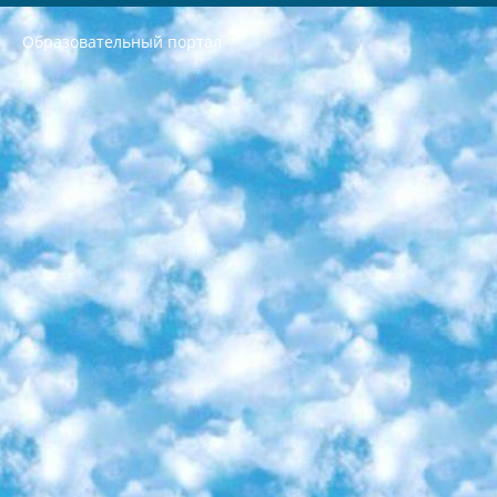
Образовательный портал
РЕСПУБЛИКА УЗБЕКИСТАН МИНИСТРЕРСТВО ДОШКОЛЬНОГО И ШКОЛЬНОГО ОБРАЗОВАНИЯ КОМАНДА в общеобразовательных учреждениях в 2023-2024 учебном году организация и проведение итоговой государственной аттестации обучающихся о Министра дошкольного и школьного образования Республики Узбекистан от 4 марта 2008 года (постановлением Минюста от 20 марта 2008 года № 1778 государственной регистрации) «Итоговое состояние учащихся общего среднего образования на основании положения об утверждении положения об аттестации общего среднего образования выпускной экзамен студентов в образовательных учреждениях в 2023-2024 учебном году В целях организации и прохождения аттестации приказываю: 1. Следующее: перечень предметов, по которым будет проводиться итоговая государственная аттестация и экзамен формы перевода согласно приложению 1; сертификаты международного образца, оценивающие уровень владения иностранными языками перечень согласно приложению 2; 2. Педагогический при специализированных образовательных учреждениях. научно-практический центр квалификации и международной оценки (Д.Давидова) 2024 г. До 25 марта: задания по предметам, по которым будет проводиться итоговая аттестация разработка и утверждение технических условий; итоговая аттестация на основании разработанного предметного задания разработка вопросов по предметам (устно и письменно), экзамен передача; общеобразовательные средние школы и специальные учебные заведения учащиеся выпускных классов школ и интернатов в агентской системе подготовка базы данных экзаменационных материалов и критериев оценки; перевод базы экзаменационных материалов на все языки обучения подать в Республиканский образовательный центр для изготовления; варианты экзаменов на основе разработанных контрольных материалов пусть будут поставлены задачи формирования. 3. Республиканский образовательный центр (Ш.Худайкулов) до 5 апреля 2024 года. до: база данных предоставленных экзаменационных материалов на все языки обучения перевод и экспертиза; для слепых, слабовидящих, глухих, слабослышащих и умственно отсталых детей учащиеся выпускных классов специализированных школ и школ-интернатов база данных экзаменационных материалов на всех преподаваемых языках подготовка критериев оценки; специализированные школы для умственно отсталых детей и технологии для учащихся выпускных классов школ-интернатов разработка соответствующих рекомендаций и критериев проведения ЕГЭ по естествознанию давать задания. 4. Педагогический при специализированных образовательных учреждениях. Научно-практический центр навыков и международной оценки (Д.Давидова), Республика образовательный центр (Худайкулов Ш.) итоговый государственный аттестационный экзамен ориентирован на творческое и логическое мышление при подготовке базы материалов учитывать введение заданий. 5. Следует отметить, что: сертификат государственного образца о знании общеобразовательного предмета и как минимум национальный уровень B1 по предметам на иностранных языках, указанным в Приложении 2. или международно признанный сертификат эквивалентного уровня студенты, изучающие определенный предмет, освобождаются от экзамена; по соответствующим предметам запланирована итоговая государственная аттестация за день до дня, путем жеребьевки Рабочей группой (в письменной форме по предметам, проводимым в форме) из числа сформированных вариантов выбрано 2 варианта; 2 выбранных варианта экзамена анонсированы на официальном сайте министерства и все выпускники по всей стране на основе этих вариантов проводит итоговую государственную аттестацию. 6. Государственное образование учащихся средних общеобразовательных учреждений. знания в соответствии с квалификационными требованиями, которые необходимо приобрести на основании стандартов итоговый (выпускной) контроль для 9 и 11 классов в целях тестирования Экзамены (далее – экзамены) состоят из предметов, перечисленных в приложении 1. будет сделано. 7. Экзамены пройдут с 26 мая по 15 июня 2024 г. (кроме науки физического воспитания). 8. Физическая для учащихся 9 классов общесредних образовательных учреждений. Экзамены по предмету «Образование, квалификация медицина» 1-6 мая 2024 года. сотрудники перевести под присмотр (с отклонениями в физическом или умственном развитии) специализированная школа для детей, школы-интернаты и со сколиозом школы-интернаты санаторного типа для больных детей исключены). 9. Он был слепым, слабовидящим и имел нарушения опорно-двигательного аппарата. экзамены в специализированных школах и интернатах для детей должны проводиться исходя из требований, предъявляемых к общеобразовательным учреждениям (физкультура кроме науки). 10. Специализированная школа для глухих и слабослышащих детей. и экзамены в интернатах и быть реализован в виде письменного теста по математике. 11. Специальность для умственно отсталых детей. Для 9 класса Родной язык и литературное письмо Государственный язык (язык обучения – узбекский). для неклассов) написано Математическое письмо Письменная/устная история Узбекистана Физическое воспитание практично Итоговый контроль Для 11 класса Написание родного языка и литературы (эссе) Математическое письмо Узбекский язык (обучение на узбекском языке) не посещающее общее среднее образование для учреждений)/Образовательное учреждение выбор письменный и устный Иностранный язык письменный/устный Письменная/устная история Узбекистана *По выбору студента:  Химия  Физика  Основы государственного права  География 10 бесплатных образовательных ресурсов - Мы составили подборку онлайн-проектов с интерактивными упражнениями, видеолекциями и статьями. Они помогут вам обрести новые и освежить старые знания бесплатно. 1. «ИНТУИТ» Старейшая образовательная площадка Рунета. Здесь вы найдёте сотни текстовых и видеокурсов на десятки различных тем — от программирования до психологии. Многие курсы подготовлены российскими университетами и крупными международными компаниями вроде Intel и Microsoft. Самостоятельное обучение бесплатное, но желающие могут оплатить услуги персональных наставников. 2. «Смартия» знакомит с актуальными профессиями и подсказывает, как им обучаться. Выбрав заинтересовавшую вас специальность — SMM-специалист, фотограф, веб-дизайнер или другую, — увидите список необходимых для неё умений. Чтобы вы могли освоить их самостоятельно, для каждого умения площадка отображает подборку ссылок на учебные материалы. Хотя «Смартия» ориентируется на русскоязычную аудиторию, часть контента всё же доступна только на английском. 3. «Лекторий Физтеха» Проект Московского физико-технического института (Физтеха). С его помощью вы можете смотреть онлайн серии лекций, записанные на видео в этом вузе. В числе доступных предметов — физика, биология, химия, информационные технологии и другие. К некоторым лекциям администрация ресурса прилагает готовые конспекты, которые можно скачивать в PDF-формате. 4. ITMOcourses Онлайн-площадка Санкт-Петербургского национального исследовательского университета информационных технологий, механики и оптики (ИТМО). Ресурс предоставляет свободный доступ к курсам, разработанным в этом вузе. Каталог материалов разбит на четыре категории: «Оптические системы и технологии», «Приборостроение и робототехника», «Информационные технологии» и «Биотехнологии». Курсы состоят из видеолекций, интерактивных демонстраций и заданий. 5. «КиберЛенинка» Электронная научная библиотека открытого доступа. Каталог площадки регулярно обрастает текстами статей из различных научных изданий. Сгруппированные по журналам и рубрикам публикации можно читать онлайн или скачивать целиком в PDF-формате. Проект нацелен на популяризацию науки за счёт открытого доступа к качественной информации. 6. «ПостНаука» На этом ресурсе публикуют подборки видеолекций, составленные экспертами из разных отраслей и объединённые общими темами. Среди них, к примеру, есть серии «Биоинформатика и геномика», «Культура средневековой Скандинавии» и Cinema Studies о теории кино. Каждая подборка лекций — логически связанная история, рассказанная экспертом от первого лица. Кроме того, на сайте появляются научно-образовательные статьи и тесты на разные темы. 7. «Newочём» Команда проекта «Newочём» отбирает самые интересные тексты из англоязычных СМИ и переводит те из них, за которые голосуют участники сообщества «ВКонтакте». По большей части это научно-популярные статьи. Редакторы придумывают лишь заголовки, в остальном содержание переводов соответствует оригиналам. Полные тексты можно читать прямо в социальной сети. 8. InternetUrok Онлайн-база материалов по основным дисциплинам школьной программы. Информация на сайте структурирована по классам, предметам и темам (урокам). Каждый урок состоит из видеолекций и конспектов. Есть также интерактивные тренажёры и тесты для закрепления пройденного материала. Даже если вы давно окончили школу, возможность повторить программу старших классов всегда может пригодиться. 9. Edutainme Ещё один ресурс об образовании. В отличие от Newtonew, как мне кажется, Edutainme больше ориентируется на представителей индустрии: педагогов, предпринимателей, разработчиков образовательных проектов. Но и любой, кто просто стремится к саморазвитию, найдёт на сайте много полезного и интересного для себя. Например, информацию о новых курсах и образовательных сервисах. 10. Newtonew Онлайн-медиа об образовании и обучении в широком смысле. Авторы Newtonew пишут об инструментах, заведениях, тактиках и стратегиях, которые помогают учить других и получать новые знания самостоятельно. На этой площадке вы найдёте новости, обзоры, аналитические мат