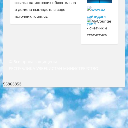
ссылка на источник обязательна
и должна выглядеть в виде
источник: idum.uz
© Все права защищены
РЕСПУБЛИКА УЗБЕКИСТАН МИНИСТРЕРСТВО ДОШКОЛЬНОГО И ШКОЛЬНОГО ОБРАЗОВАНИЯ КОМАНДА в общеобразовательных учреждениях в 2023-2024 учебном году организация и проведение итоговой государственной аттестации обучающихся о Министра дошкольного и школьного образования Республики Узбекистан от 4 марта 2008 года (постановлением Минюста от 20 марта 2008 года № 1778 государственной регистрации) «Итоговое состояние учащихся общего среднего образования на основании положения об утверждении положения об аттестации общего среднего образования выпускной экзамен студентов в образовательных учреждениях в 2023-2024 учебном году В целях организации и прохождения аттестации приказываю: 1. Следующее: перечень предметов, по которым будет проводиться итоговая государственная аттестация и экзамен формы перевода согласно приложению 1; сертификаты международного образца, оценивающие уровень владения иностранными языками перечень согласно приложению 2; 2. Педагогический при специализированных образовательных учреждениях. научно-практический центр квалификации и международной оценки (Д.Давидова) 2024 г. До 25 марта: задания по предметам, по которым будет проводиться итоговая аттестация разработка и утверждение технических условий; итоговая аттестация на основании разработанного предметного задания разработка вопросов по предметам (устно и письменно), экзамен передача; общеобразовательные средние школы и специальные учебные заведения учащиеся выпускных классов школ и интернатов в агентской системе подготовка базы данных экзаменационных материалов и критериев оценки; перевод базы экзаменационных материалов на все языки обучения подать в Республиканский образовательный центр для изготовления; варианты экзаменов на основе разработанных контрольных материалов пусть будут поставлены задачи формирования. 3. Республиканский образовательный центр (Ш.Худайкулов) до 5 апреля 2024 года. до: база данных предоставленных экзаменационных материалов на все языки обучения перевод и экспертиза; для слепых, слабовидящих, глухих, слабослышащих и умственно отсталых детей учащиеся выпускных классов специализированных школ и школ-интернатов база данных экзаменационных материалов на всех преподаваемых языках подготовка критериев оценки; специализированные школы для умственно отсталых детей и технологии для учащихся выпускных классов школ-интернатов разработка соответствующих рекомендаций и критериев проведения ЕГЭ по естествознанию давать задания. 4. Педагогический при специализированных образовательных учреждениях. Научно-практический центр навыков и международной оценки (Д.Давидова), Республика образовательный центр (Худайкулов Ш.) итоговый государственный аттестационный экзамен ориентирован на творческое и логическое мышление при подготовке базы материалов учитывать введение заданий. 5. Следует отметить, что: сертификат государственного образца о знании общеобразовательного предмета и как минимум национальный уровень B1 по предметам на иностранных языках, указанным в Приложении 2. или международно признанный сертификат эквивалентного уровня студенты, изучающие определенный предмет, освобождаются от экзамена; по соответствующим предметам запланирована итоговая государственная аттестация за день до дня, путем жеребьевки Рабочей группой (в письменной форме по предметам, проводимым в форме) из числа сформированных вариантов выбрано 2 варианта; 2 выбранных варианта экзамена анонсированы на официальном сайте министерства и все выпускники по всей стране на основе этих вариантов проводит итоговую государственную аттестацию. 6. Государственное образование учащихся средних общеобразовательных учреждений. знания в соответствии с квалификационными требованиями, которые необходимо приобрести на основании стандартов итоговый (выпускной) контроль для 9 и 11 классов в целях тестирования Экзамены (далее – экзамены) состоят из предметов, перечисленных в приложении 1. будет сделано. 7. Экзамены пройдут с 26 мая по 15 июня 2024 г. (кроме науки физического воспитания). 8. Физическая для учащихся 9 классов общесредних образовательных учреждений. Экзамены по предмету «Образование, квалификация медицина» 1-6 мая 2024 года. сотрудники перевести под присмотр (с отклонениями в физическом или умственном развитии) специализированная школа для детей, школы-интернаты и со сколиозом школы-интернаты санаторного типа для больных детей исключены). 9. Он был слепым, слабовидящим и имел нарушения опорно-двигательного аппарата. экзамены в специализированных школах и интернатах для детей должны проводиться исходя из требований, предъявляемых к общеобразовательным учреждениям (физкультура кроме науки). 10. Специализированная школа для глухих и слабослышащих детей. и экзамены в интернатах и быть реализован в виде письменного теста по математике. 11. Специальность для умственно отсталых детей. Для 9 класса Родной язык и литературное письмо Государственный язык (язык обучения – узбекский). для неклассов) написано Математическое письмо Письменная/устная история Узбекистана Физическое воспитание практично Итоговый контроль Для 11 класса Написание родного языка и литературы (эссе) Математическое письмо Узбекский язык (обучение на узбекском языке) не посещающее общее среднее образование для учреждений)/Образовательное учреждение выбор письменный и устный Иностранный язык письменный/устный Письменная/устная история Узбекистана *По выбору студента:  Химия  Физика  Основы государственного права  География 10 бесплатных образовательных ресурсов - Мы составили подборку онлайн-проектов с интерактивными упражнениями, видеолекциями и статьями. Они помогут вам обрести новые и освежить старые знания бесплатно. 1. «ИНТУИТ» Старейшая образовательная площадка Рунета. Здесь вы найдёте сотни текстовых и видеокурсов на десятки различных тем — от программирования до психологии. Многие курсы подготовлены российскими университетами и крупными международными компаниями вроде Intel и Microsoft. Самостоятельное обучение бесплатное, но желающие могут оплатить услуги персональных наставников. 2. «Смартия» знакомит с актуальными профессиями и подсказывает, как им обучаться. Выбрав заинтересовавшую вас специальность — SMM-специалист, фотограф, веб-дизайнер или другую, — увидите список необходимых для неё умений. Чтобы вы могли освоить их самостоятельно, для каждого умения площадка отображает подборку ссылок на учебные материалы. Хотя «Смартия» ориентируется на русскоязычную аудиторию, часть контента всё же доступна только на английском. 3. «Лекторий Физтеха» Проект Московского физико-технического института (Физтеха). С его помощью вы можете смотреть онлайн серии лекций, записанные на видео в этом вузе. В числе доступных предметов — физика, биология, химия, информационные технологии и другие. К некоторым лекциям администрация ресурса прилагает готовые конспекты, которые можно скачивать в PDF-формате. 4. ITMOcourses Онлайн-площадка Санкт-Петербургского национального исследовательского университета информационных технологий, механики и оптики (ИТМО). Ресурс предоставляет свободный доступ к курсам, разработанным в этом вузе. Каталог материалов разбит на четыре категории: «Оптические системы и технологии», «Приборостроение и робототехника», «Информационные технологии» и «Биотехнологии». Курсы состоят из видеолекций, интерактивных демонстраций и заданий. 5. «КиберЛенинка» Электронная научная библиотека открытого доступа. Каталог площадки регулярно обрастает текстами статей из различных научных изданий. Сгруппированные по журналам и рубрикам публикации можно читать онлайн или скачивать целиком в PDF-формате. Проект нацелен на популяризацию науки за счёт открытого доступа к качественной информации. 6. «ПостНаука» На этом ресурсе публикуют подборки видеолекций, составленные экспертами из разных отраслей и объединённые общими темами. Среди них, к примеру, есть серии «Биоинформатика и геномика», «Культура средневековой Скандинавии» и Cinema Studies о теории кино. Каждая подборка лекций — логически связанная история, рассказанная экспертом от первого лица. Кроме того, на сайте появляются научно-образовательные статьи и тесты на разные темы. 7. «Newочём» Команда проекта «Newочём» отбирает самые интересные тексты из англоязычных СМИ и переводит те из них, за которые голосуют участники сообщества «ВКонтакте». По большей части это научно-популярные статьи. Редакторы придумывают лишь заголовки, в остальном содержание переводов соответствует оригиналам. Полные тексты можно читать прямо в социальной сети. 8. InternetUrok Онлайн-база материалов по основным дисциплинам школьной программы. Информация на сайте структурирована по классам, предметам и темам (урокам). Каждый урок состоит из видеолекций и конспектов. Есть также интерактивные тренажёры и тесты для закрепления пройденного материала. Даже если вы давно окончили школу, возможность повторить программу старших классов всегда может пригодиться. 9. Edutainme Ещё один ресурс об образовании. В отличие от Newtonew, как мне кажется, Edutainme больше ориентируется на представителей индустрии: педагогов, предпринимателей, разработчиков образовательных проектов. Но и любой, кто просто стремится к саморазвитию, найдёт на сайте много полезного и интересного для себя. Например, информацию о новых курсах и образовательных сервисах. 10. Newtonew Онлайн-медиа об образовании и обучении в широком смысле. Авторы Newtonew пишут об инструментах, заведениях, тактиках и стратегиях, которые помогают учить других и получать новые знания самостоятельно. На этой площадке вы найдёте новости, обзоры, аналитические мате
55863853