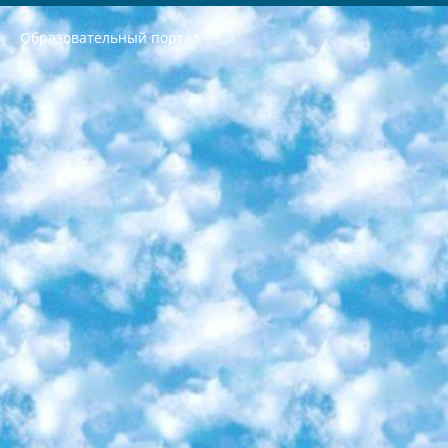
Образовательный портал
РЕСПУБЛИКА УЗБЕКИСТАН МИНИСТРЕРСТВО ДОШКОЛЬНОГО И ШКОЛЬНОГО ОБРАЗОВАНИЯ КОМАНДА в общеобразовательных учреждениях в 2023-2024 учебном году организация и проведение итоговой государственной аттестации обучающихся о Министра дошкольного и школьного образования Республики Узбекистан от 4 марта 2008 года (постановлением Минюста от 20 марта 2008 года № 1778 государственной регистрации) «Итоговое состояние учащихся общего среднего образования на основании положения об утверждении положения об аттестации общего среднего образования выпускной экзамен студентов в образовательных учреждениях в 2023-2024 учебном году В целях организации и прохождения аттестации приказываю: 1. Следующее: перечень предметов, по которым будет проводиться итоговая государственная аттестация и экзамен формы перевода согласно приложению 1; сертификаты международного образца, оценивающие уровень владения иностранными языками перечень согласно приложению 2; 2. Педагогический при специализированных образовательных учреждениях. научно-практический центр квалификации и международной оценки (Д.Давидова) 2024 г. До 25 марта: задания по предметам, по которым будет проводиться итоговая аттестация разработка и утверждение технических условий; итоговая аттестация на основании разработанного предметного задания разработка вопросов по предметам (устно и письменно), экзамен передача; общеобразовательные средние школы и специальные учебные заведения учащиеся выпускных классов школ и интернатов в агентской системе подготовка базы данных экзаменационных материалов и критериев оценки; перевод базы экзаменационных материалов на все языки обучения подать в Республиканский образовательный центр для изготовления; варианты экзаменов на основе разработанных контрольных материалов пусть будут поставлены задачи формирования. 3. Республиканский образовательный центр (Ш.Худайкулов) до 5 апреля 2024 года. до: база данных предоставленных экзаменационных материалов на все языки обучения перевод и экспертиза; для слепых, слабовидящих, глухих, слабослышащих и умственно отсталых детей учащиеся выпускных классов специализированных школ и школ-интернатов база данных экзаменационных материалов на всех преподаваемых языках подготовка критериев оценки; специализированные школы для умственно отсталых детей и технологии для учащихся выпускных классов школ-интернатов разработка соответствующих рекомендаций и критериев проведения ЕГЭ по естествознанию давать задания. 4. Педагогический при специализированных образовательных учреждениях. Научно-практический центр навыков и международной оценки (Д.Давидова), Республика образовательный центр (Худайкулов Ш.) итоговый государственный аттестационный экзамен ориентирован на творческое и логическое мышление при подготовке базы материалов учитывать введение заданий. 5. Следует отметить, что: сертификат государственного образца о знании общеобразовательного предмета и как минимум национальный уровень B1 по предметам на иностранных языках, указанным в Приложении 2. или международно признанный сертификат эквивалентного уровня студенты, изучающие определенный предмет, освобождаются от экзамена; по соответствующим предметам запланирована итоговая государственная аттестация за день до дня, путем жеребьевки Рабочей группой (в письменной форме по предметам, проводимым в форме) из числа сформированных вариантов выбрано 2 варианта; 2 выбранных варианта экзамена анонсированы на официальном сайте министерства и все выпускники по всей стране на основе этих вариантов проводит итоговую государственную аттестацию. 6. Государственное образование учащихся средних общеобразовательных учреждений. знания в соответствии с квалификационными требованиями, которые необходимо приобрести на основании стандартов итоговый (выпускной) контроль для 9 и 11 классов в целях тестирования Экзамены (далее – экзамены) состоят из предметов, перечисленных в приложении 1. будет сделано. 7. Экзамены пройдут с 26 мая по 15 июня 2024 г. (кроме науки физического воспитания). 8. Физическая для учащихся 9 классов общесредних образовательных учреждений. Экзамены по предмету «Образование, квалификация медицина» 1-6 мая 2024 года. сотрудники перевести под присмотр (с отклонениями в физическом или умственном развитии) специализированная школа для детей, школы-интернаты и со сколиозом школы-интернаты санаторного типа для больных детей исключены). 9. Он был слепым, слабовидящим и имел нарушения опорно-двигательного аппарата. экзамены в специализированных школах и интернатах для детей должны проводиться исходя из требований, предъявляемых к общеобразовательным учреждениям (физкультура кроме науки). 10. Специализированная школа для глухих и слабослышащих детей. и экзамены в интернатах и быть реализован в виде письменного теста по математике. 11. Специальность для умственно отсталых детей. Для 9 класса Родной язык и литературное письмо Государственный язык (язык обучения – узбекский). для неклассов) написано Математическое письмо Письменная/устная история Узбекистана Физическое воспитание практично Итоговый контроль Для 11 класса Написание родного языка и литературы (эссе) Математическое письмо Узбекский язык (обучение на узбекском языке) не посещающее общее среднее образование для учреждений)/Образовательное учреждение выбор письменный и устный Иностранный язык письменный/устный Письменная/устная история Узбекистана *По выбору студента:  Химия  Физика  Основы государственного права  География 10 бесплатных образовательных ресурсов - Мы составили подборку онлайн-проектов с интерактивными упражнениями, видеолекциями и статьями. Они помогут вам обрести новые и освежить старые знания бесплатно. 1. «ИНТУИТ» Старейшая образовательная площадка Рунета. Здесь вы найдёте сотни текстовых и видеокурсов на десятки различных тем — от программирования до психологии. Многие курсы подготовлены российскими университетами и крупными международными компаниями вроде Intel и Microsoft. Самостоятельное обучение бесплатное, но желающие могут оплатить услуги персональных наставников. 2. «Смартия» знакомит с актуальными профессиями и подсказывает, как им обучаться. Выбрав заинтересовавшую вас специальность — SMM-специалист, фотограф, веб-дизайнер или другую, — увидите список необходимых для неё умений. Чтобы вы могли освоить их самостоятельно, для каждого умения площадка отображает подборку ссылок на учебные материалы. Хотя «Смартия» ориентируется на русскоязычную аудиторию, часть контента всё же доступна только на английском. 3. «Лекторий Физтеха» Проект Московского физико-технического института (Физтеха). С его помощью вы можете смотреть онлайн серии лекций, записанные на видео в этом вузе. В числе доступных предметов — физика, биология, химия, информационные технологии и другие. К некоторым лекциям администрация ресурса прилагает готовые конспекты, которые можно скачивать в PDF-формате. 4. ITMOcourses Онлайн-площадка Санкт-Петербургского национального исследовательского университета информационных технологий, механики и оптики (ИТМО). Ресурс предоставляет свободный доступ к курсам, разработанным в этом вузе. Каталог материалов разбит на четыре категории: «Оптические системы и технологии», «Приборостроение и робототехника», «Информационные технологии» и «Биотехнологии». Курсы состоят из видеолекций, интерактивных демонстраций и заданий. 5. «КиберЛенинка» Электронная научная библиотека открытого доступа. Каталог площадки регулярно обрастает текстами статей из различных научных изданий. Сгруппированные по журналам и рубрикам публикации можно читать онлайн или скачивать целиком в PDF-формате. Проект нацелен на популяризацию науки за счёт открытого доступа к качественной информации. 6. «ПостНаука» На этом ресурсе публикуют подборки видеолекций, составленные экспертами из разных отраслей и объединённые общими темами. Среди них, к примеру, есть серии «Биоинформатика и геномика», «Культура средневековой Скандинавии» и Cinema Studies о теории кино. Каждая подборка лекций — логически связанная история, рассказанная экспертом от первого лица. Кроме того, на сайте появляются научно-образовательные статьи и тесты на разные темы. 7. «Newочём» Команда проекта «Newочём» отбирает самые интересные тексты из англоязычных СМИ и переводит те из них, за которые голосуют участники сообщества «ВКонтакте». По большей части это научно-популярные статьи. Редакторы придумывают лишь заголовки, в остальном содержание переводов соответствует оригиналам. Полные тексты можно читать прямо в социальной сети. 8. InternetUrok Онлайн-база материалов по основным дисциплинам школьной программы. Информация на сайте структурирована по классам, предметам и темам (урокам). Каждый урок состоит из видеолекций и конспектов. Есть также интерактивные тренажёры и тесты для закрепления пройденного материала. Даже если вы давно окончили школу, возможность повторить программу старших классов всегда может пригодиться. 9. Edutainme Ещё один ресурс об образовании. В отличие от Newtonew, как мне кажется, Edutainme больше ориентируется на представителей индустрии: педагогов, предпринимателей, разработчиков образовательных проектов. Но и любой, кто просто стремится к саморазвитию, найдёт на сайте много полезного и интересного для себя. Например, информацию о новых курсах и образовательных сервисах. 10. Newtonew Онлайн-медиа об образовании и обучении в широком смысле. Авторы Newtonew пишут об инструментах, заведениях, тактиках и стратегиях, которые помогают учить других и получать новые знания самостоятельно. На этой площадке вы найдёте новости, обзоры, аналитические мат