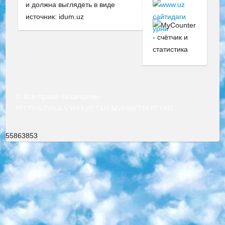
и должна выглядеть в виде
источник: idum.uz
© Все права защищены
РЕСПУБЛИКА УЗБЕКИСТАН МИНИСТРЕРСТВО ДОШКОЛЬНОГО И ШКОЛЬНОГО ОБРАЗОВАНИЯ КОМАНДА в общеобразовательных учреждениях в 2023-2024 учебном году организация и проведение итоговой государственной аттестации обучающихся о Министра дошкольного и школьного образования Республики Узбекистан от 4 марта 2008 года (постановлением Минюста от 20 марта 2008 года № 1778 государственной регистрации) «Итоговое состояние учащихся общего среднего образования на основании положения об утверждении положения об аттестации общего среднего образования выпускной экзамен студентов в образовательных учреждениях в 2023-2024 учебном году В целях организации и прохождения аттестации приказываю: 1. Следующее: перечень предметов, по которым будет проводиться итоговая государственная аттестация и экзамен формы перевода согласно приложению 1; сертификаты международного образца, оценивающие уровень владения иностранными языками перечень согласно приложению 2; 2. Педагогический при специализированных образовательных учреждениях. научно-практический центр квалификации и международной оценки (Д.Давидова) 2024 г. До 25 марта: задания по предметам, по которым будет проводиться итоговая аттестация разработка и утверждение технических условий; итоговая аттестация на основании разработанного предметного задания разработка вопросов по предметам (устно и письменно), экзамен передача; общеобразовательные средние школы и специальные учебные заведения учащиеся выпускных классов школ и интернатов в агентской системе подготовка базы данных экзаменационных материалов и критериев оценки; перевод базы экзаменационных материалов на все языки обучения подать в Республиканский образовательный центр для изготовления; варианты экзаменов на основе разработанных контрольных материалов пусть будут поставлены задачи формирования. 3. Республиканский образовательный центр (Ш.Худайкулов) до 5 апреля 2024 года. до: база данных предоставленных экзаменационных материалов на все языки обучения перевод и экспертиза; для слепых, слабовидящих, глухих, слабослышащих и умственно отсталых детей учащиеся выпускных классов специализированных школ и школ-интернатов база данных экзаменационных материалов на всех преподаваемых языках подготовка критериев оценки; специализированные школы для умственно отсталых детей и технологии для учащихся выпускных классов школ-интернатов разработка соответствующих рекомендаций и критериев проведения ЕГЭ по естествознанию давать задания. 4. Педагогический при специализированных образовательных учреждениях. Научно-практический центр навыков и международной оценки (Д.Давидова), Республика образовательный центр (Худайкулов Ш.) итоговый государственный аттестационный экзамен ориентирован на творческое и логическое мышление при подготовке базы материалов учитывать введение заданий. 5. Следует отметить, что: сертификат государственного образца о знании общеобразовательного предмета и как минимум национальный уровень B1 по предметам на иностранных языках, указанным в Приложении 2. или международно признанный сертификат эквивалентного уровня студенты, изучающие определенный предмет, освобождаются от экзамена; по соответствующим предметам запланирована итоговая государственная аттестация за день до дня, путем жеребьевки Рабочей группой (в письменной форме по предметам, проводимым в форме) из числа сформированных вариантов выбрано 2 варианта; 2 выбранных варианта экзамена анонсированы на официальном сайте министерства и все выпускники по всей стране на основе этих вариантов проводит итоговую государственную аттестацию. 6. Государственное образование учащихся средних общеобразовательных учреждений. знания в соответствии с квалификационными требованиями, которые необходимо приобрести на основании стандартов итоговый (выпускной) контроль для 9 и 11 классов в целях тестирования Экзамены (далее – экзамены) состоят из предметов, перечисленных в приложении 1. будет сделано. 7. Экзамены пройдут с 26 мая по 15 июня 2024 г. (кроме науки физического воспитания). 8. Физическая для учащихся 9 классов общесредних образовательных учреждений. Экзамены по предмету «Образование, квалификация медицина» 1-6 мая 2024 года. сотрудники перевести под присмотр (с отклонениями в физическом или умственном развитии) специализированная школа для детей, школы-интернаты и со сколиозом школы-интернаты санаторного типа для больных детей исключены). 9. Он был слепым, слабовидящим и имел нарушения опорно-двигательного аппарата. экзамены в специализированных школах и интернатах для детей должны проводиться исходя из требований, предъявляемых к общеобразовательным учреждениям (физкультура кроме науки). 10. Специализированная школа для глухих и слабослышащих детей. и экзамены в интернатах и быть реализован в виде письменного теста по математике. 11. Специальность для умственно отсталых детей. Для 9 класса Родной язык и литературное письмо Государственный язык (язык обучения – узбекский). для неклассов) написано Математическое письмо Письменная/устная история Узбекистана Физическое воспитание практично Итоговый контроль Для 11 класса Написание родного языка и литературы (эссе) Математическое письмо Узбекский язык (обучение на узбекском языке) не посещающее общее среднее образование для учреждений)/Образовательное учреждение выбор письменный и устный Иностранный язык письменный/устный Письменная/устная история Узбекистана *По выбору студента:  Химия  Физика  Основы государственного права  География 10 бесплатных образовательных ресурсов - Мы составили подборку онлайн-проектов с интерактивными упражнениями, видеолекциями и статьями. Они помогут вам обрести новые и освежить старые знания бесплатно. 1. «ИНТУИТ» Старейшая образовательная площадка Рунета. Здесь вы найдёте сотни текстовых и видеокурсов на десятки различных тем — от программирования до психологии. Многие курсы подготовлены российскими университетами и крупными международными компаниями вроде Intel и Microsoft. Самостоятельное обучение бесплатное, но желающие могут оплатить услуги персональных наставников. 2. «Смартия» знакомит с актуальными профессиями и подсказывает, как им обучаться. Выбрав заинтересовавшую вас специальность — SMM-специалист, фотограф, веб-дизайнер или другую, — увидите список необходимых для неё умений. Чтобы вы могли освоить их самостоятельно, для каждого умения площадка отображает подборку ссылок на учебные материалы. Хотя «Смартия» ориентируется на русскоязычную аудиторию, часть контента всё же доступна только на английском. 3. «Лекторий Физтеха» Проект Московского физико-технического института (Физтеха). С его помощью вы можете смотреть онлайн серии лекций, записанные на видео в этом вузе. В числе доступных предметов — физика, биология, химия, информационные технологии и другие. К некоторым лекциям администрация ресурса прилагает готовые конспекты, которые можно скачивать в PDF-формате. 4. ITMOcourses Онлайн-площадка Санкт-Петербургского национального исследовательского университета информационных технологий, механики и оптики (ИТМО). Ресурс предоставляет свободный доступ к курсам, разработанным в этом вузе. Каталог материалов разбит на четыре категории: «Оптические системы и технологии», «Приборостроение и робототехника», «Информационные технологии» и «Биотехнологии». Курсы состоят из видеолекций, интерактивных демонстраций и заданий. 5. «КиберЛенинка» Электронная научная библиотека открытого доступа. Каталог площадки регулярно обрастает текстами статей из различных научных изданий. Сгруппированные по журналам и рубрикам публикации можно читать онлайн или скачивать целиком в PDF-формате. Проект нацелен на популяризацию науки за счёт открытого доступа к качественной информации. 6. «ПостНаука» На этом ресурсе публикуют подборки видеолекций, составленные экспертами из разных отраслей и объединённые общими темами. Среди них, к примеру, есть серии «Биоинформатика и геномика», «Культура средневековой Скандинавии» и Cinema Studies о теории кино. Каждая подборка лекций — логически связанная история, рассказанная экспертом от первого лица. Кроме того, на сайте появляются научно-образовательные статьи и тесты на разные темы. 7. «Newочём» Команда проекта «Newочём» отбирает самые интересные тексты из англоязычных СМИ и переводит те из них, за которые голосуют участники сообщества «ВКонтакте». По большей части это научно-популярные статьи. Редакторы придумывают лишь заголовки, в остальном содержание переводов соответствует оригиналам. Полные тексты можно читать прямо в социальной сети. 8. InternetUrok Онлайн-база материалов по основным дисциплинам школьной программы. Информация на сайте структурирована по классам, предметам и темам (урокам). Каждый урок состоит из видеолекций и конспектов. Есть также интерактивные тренажёры и тесты для закрепления пройденного материала. Даже если вы давно окончили школу, возможность повторить программу старших классов всегда может пригодиться. 9. Edutainme Ещё один ресурс об образовании. В отличие от Newtonew, как мне кажется, Edutainme больше ориентируется на представителей индустрии: педагогов, предпринимателей, разработчиков образовательных проектов. Но и любой, кто просто стремится к саморазвитию, найдёт на сайте много полезного и интересного для себя. Например, информацию о новых курсах и образовательных сервисах. 10. Newtonew Онлайн-медиа об образовании и обучении в широком смысле. Авторы Newtonew пишут об инструментах, заведениях, тактиках и стратегиях, которые помогают учить других и получать новые знания самостоятельно. На этой площадке вы найдёте новости, обзоры, аналитические мате
55863853