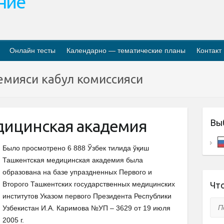
ание
Онлайн тесты
Календарно — тематические планы
Контакт
емияси кабул комиссияси
дицинская академия
Вы
Было просмотрено 6 888 Ўзбек тилида ўқиш
Ташкентская медицинская академия была
образована на базе упраздненных Первого и
Второго Ташкентских государственных медицинских
Что
институтов Указом первого Президента Республики
Пои
Узбекистан И.А. Каримова №УП – 3629 от 19 июля
2005 г.