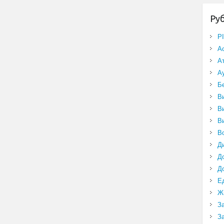
Ру
P
А
А
А
Б
В
В
В
В
Д
Д
Д
Е
Ж
З
З