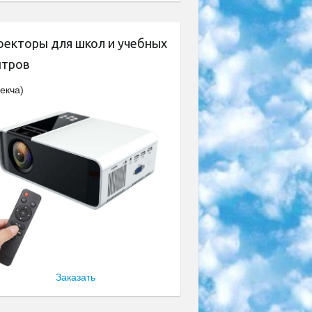
оекторы для школ и учебных
нтров
екча)
Заказать