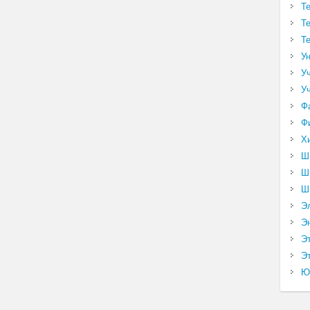
Т
Т
Т
У
У
У
Ф
Ф
Х
Ш
Ш
Ш
Э
Э
Э
Эт
Ю