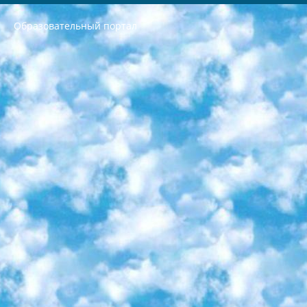
Образовательный портал
РЕСПУБЛИКА УЗБЕКИСТАН МИНИСТРЕРСТВО ДОШКОЛЬНОГО И ШКОЛЬНОГО ОБРАЗОВАНИЯ КОМАНДА в общеобразовательных учреждениях в 2023-2024 учебном году организация и проведение итоговой государственной аттестации обучающихся о Министра дошкольного и школьного образования Республики Узбекистан от 4 марта 2008 года (постановлением Минюста от 20 марта 2008 года № 1778 государственной регистрации) «Итоговое состояние учащихся общего среднего образования на основании положения об утверждении положения об аттестации общего среднего образования выпускной экзамен студентов в образовательных учреждениях в 2023-2024 учебном году В целях организации и прохождения аттестации приказываю: 1. Следующее: перечень предметов, по которым будет проводиться итоговая государственная аттестация и экзамен формы перевода согласно приложению 1; сертификаты международного образца, оценивающие уровень владения иностранными языками перечень согласно приложению 2; 2. Педагогический при специализированных образовательных учреждениях. научно-практический центр квалификации и международной оценки (Д.Давидова) 2024 г. До 25 марта: задания по предметам, по которым будет проводиться итоговая аттестация разработка и утверждение технических условий; итоговая аттестация на основании разработанного предметного задания разработка вопросов по предметам (устно и письменно), экзамен передача; общеобразовательные средние школы и специальные учебные заведения учащиеся выпускных классов школ и интернатов в агентской системе подготовка базы данных экзаменационных материалов и критериев оценки; перевод базы экзаменационных материалов на все языки обучения подать в Республиканский образовательный центр для изготовления; варианты экзаменов на основе разработанных контрольных материалов пусть будут поставлены задачи формирования. 3. Республиканский образовательный центр (Ш.Худайкулов) до 5 апреля 2024 года. до: база данных предоставленных экзаменационных материалов на все языки обучения перевод и экспертиза; для слепых, слабовидящих, глухих, слабослышащих и умственно отсталых детей учащиеся выпускных классов специализированных школ и школ-интернатов база данных экзаменационных материалов на всех преподаваемых языках подготовка критериев оценки; специализированные школы для умственно отсталых детей и технологии для учащихся выпускных классов школ-интернатов разработка соответствующих рекомендаций и критериев проведения ЕГЭ по естествознанию давать задания. 4. Педагогический при специализированных образовательных учреждениях. Научно-практический центр навыков и международной оценки (Д.Давидова), Республика образовательный центр (Худайкулов Ш.) итоговый государственный аттестационный экзамен ориентирован на творческое и логическое мышление при подготовке базы материалов учитывать введение заданий. 5. Следует отметить, что: сертификат государственного образца о знании общеобразовательного предмета и как минимум национальный уровень B1 по предметам на иностранных языках, указанным в Приложении 2. или международно признанный сертификат эквивалентного уровня студенты, изучающие определенный предмет, освобождаются от экзамена; по соответствующим предметам запланирована итоговая государственная аттестация за день до дня, путем жеребьевки Рабочей группой (в письменной форме по предметам, проводимым в форме) из числа сформированных вариантов выбрано 2 варианта; 2 выбранных варианта экзамена анонсированы на официальном сайте министерства и все выпускники по всей стране на основе этих вариантов проводит итоговую государственную аттестацию. 6. Государственное образование учащихся средних общеобразовательных учреждений. знания в соответствии с квалификационными требованиями, которые необходимо приобрести на основании стандартов итоговый (выпускной) контроль для 9 и 11 классов в целях тестирования Экзамены (далее – экзамены) состоят из предметов, перечисленных в приложении 1. будет сделано. 7. Экзамены пройдут с 26 мая по 15 июня 2024 г. (кроме науки физического воспитания). 8. Физическая для учащихся 9 классов общесредних образовательных учреждений. Экзамены по предмету «Образование, квалификация медицина» 1-6 мая 2024 года. сотрудники перевести под присмотр (с отклонениями в физическом или умственном развитии) специализированная школа для детей, школы-интернаты и со сколиозом школы-интернаты санаторного типа для больных детей исключены). 9. Он был слепым, слабовидящим и имел нарушения опорно-двигательного аппарата. экзамены в специализированных школах и интернатах для детей должны проводиться исходя из требований, предъявляемых к общеобразовательным учреждениям (физкультура кроме науки). 10. Специализированная школа для глухих и слабослышащих детей. и экзамены в интернатах и быть реализован в виде письменного теста по математике. 11. Специальность для умственно отсталых детей. Для 9 класса Родной язык и литературное письмо Государственный язык (язык обучения – узбекский). для неклассов) написано Математическое письмо Письменная/устная история Узбекистана Физическое воспитание практично Итоговый контроль Для 11 класса Написание родного языка и литературы (эссе) Математическое письмо Узбекский язык (обучение на узбекском языке) не посещающее общее среднее образование для учреждений)/Образовательное учреждение выбор письменный и устный Иностранный язык письменный/устный Письменная/устная история Узбекистана *По выбору студента:  Химия  Физика  Основы государственного права  География 10 бесплатных образовательных ресурсов - Мы составили подборку онлайн-проектов с интерактивными упражнениями, видеолекциями и статьями. Они помогут вам обрести новые и освежить старые знания бесплатно. 1. «ИНТУИТ» Старейшая образовательная площадка Рунета. Здесь вы найдёте сотни текстовых и видеокурсов на десятки различных тем — от программирования до психологии. Многие курсы подготовлены российскими университетами и крупными международными компаниями вроде Intel и Microsoft. Самостоятельное обучение бесплатное, но желающие могут оплатить услуги персональных наставников. 2. «Смартия» знакомит с актуальными профессиями и подсказывает, как им обучаться. Выбрав заинтересовавшую вас специальность — SMM-специалист, фотограф, веб-дизайнер или другую, — увидите список необходимых для неё умений. Чтобы вы могли освоить их самостоятельно, для каждого умения площадка отображает подборку ссылок на учебные материалы. Хотя «Смартия» ориентируется на русскоязычную аудиторию, часть контента всё же доступна только на английском. 3. «Лекторий Физтеха» Проект Московского физико-технического института (Физтеха). С его помощью вы можете смотреть онлайн серии лекций, записанные на видео в этом вузе. В числе доступных предметов — физика, биология, химия, информационные технологии и другие. К некоторым лекциям администрация ресурса прилагает готовые конспекты, которые можно скачивать в PDF-формате. 4. ITMOcourses Онлайн-площадка Санкт-Петербургского национального исследовательского университета информационных технологий, механики и оптики (ИТМО). Ресурс предоставляет свободный доступ к курсам, разработанным в этом вузе. Каталог материалов разбит на четыре категории: «Оптические системы и технологии», «Приборостроение и робототехника», «Информационные технологии» и «Биотехнологии». Курсы состоят из видеолекций, интерактивных демонстраций и заданий. 5. «КиберЛенинка» Электронная научная библиотека открытого доступа. Каталог площадки регулярно обрастает текстами статей из различных научных изданий. Сгруппированные по журналам и рубрикам публикации можно читать онлайн или скачивать целиком в PDF-формате. Проект нацелен на популяризацию науки за счёт открытого доступа к качественной информации. 6. «ПостНаука» На этом ресурсе публикуют подборки видеолекций, составленные экспертами из разных отраслей и объединённые общими темами. Среди них, к примеру, есть серии «Биоинформатика и геномика», «Культура средневековой Скандинавии» и Cinema Studies о теории кино. Каждая подборка лекций — логически связанная история, рассказанная экспертом от первого лица. Кроме того, на сайте появляются научно-образовательные статьи и тесты на разные темы. 7. «Newочём» Команда проекта «Newочём» отбирает самые интересные тексты из англоязычных СМИ и переводит те из них, за которые голосуют участники сообщества «ВКонтакте». По большей части это научно-популярные статьи. Редакторы придумывают лишь заголовки, в остальном содержание переводов соответствует оригиналам. Полные тексты можно читать прямо в социальной сети. 8. InternetUrok Онлайн-база материалов по основным дисциплинам школьной программы. Информация на сайте структурирована по классам, предметам и темам (урокам). Каждый урок состоит из видеолекций и конспектов. Есть также интерактивные тренажёры и тесты для закрепления пройденного материала. Даже если вы давно окончили школу, возможность повторить программу старших классов всегда может пригодиться. 9. Edutainme Ещё один ресурс об образовании. В отличие от Newtonew, как мне кажется, Edutainme больше ориентируется на представителей индустрии: педагогов, предпринимателей, разработчиков образовательных проектов. Но и любой, кто просто стремится к саморазвитию, найдёт на сайте много полезного и интересного для себя. Например, информацию о новых курсах и образовательных сервисах. 10. Newtonew Онлайн-медиа об образовании и обучении в широком смысле. Авторы Newtonew пишут об инструментах, заведениях, тактиках и стратегиях, которые помогают учить других и получать новые знания самостоятельно. На этой площадке вы найдёте новости, обзоры, аналитические мат