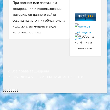
При полном или частичном
копировании и использовании
материалов данного сайта
ссылка на источник обязательна
и должна выглядеть в виде
источник: idum.uz
© Все права защищены
РЕСПУБЛИКА УЗБЕКИСТАН МИНИСТРЕРСТВО ДОШКОЛЬНОГО И ШКОЛЬНОГО ОБРАЗОВАНИЯ КОМАНДА в общеобразовательных учреждениях в 2023-2024 учебном году организация и проведение итоговой государственной аттестации обучающихся о Министра дошкольного и школьного образования Республики Узбекистан от 4 марта 2008 года (постановлением Минюста от 20 марта 2008 года № 1778 государственной регистрации) «Итоговое состояние учащихся общего среднего образования на основании положения об утверждении положения об аттестации общего среднего образования выпускной экзамен студентов в образовательных учреждениях в 2023-2024 учебном году В целях организации и прохождения аттестации приказываю: 1. Следующее: перечень предметов, по которым будет проводиться итоговая государственная аттестация и экзамен формы перевода согласно приложению 1; сертификаты международного образца, оценивающие уровень владения иностранными языками перечень согласно приложению 2; 2. Педагогический при специализированных образовательных учреждениях. научно-практический центр квалификации и международной оценки (Д.Давидова) 2024 г. До 25 марта: задания по предметам, по которым будет проводиться итоговая аттестация разработка и утверждение технических условий; итоговая аттестация на основании разработанного предметного задания разработка вопросов по предметам (устно и письменно), экзамен передача; общеобразовательные средние школы и специальные учебные заведения учащиеся выпускных классов школ и интернатов в агентской системе подготовка базы данных экзаменационных материалов и критериев оценки; перевод базы экзаменационных материалов на все языки обучения подать в Республиканский образовательный центр для изготовления; варианты экзаменов на основе разработанных контрольных материалов пусть будут поставлены задачи формирования. 3. Республиканский образовательный центр (Ш.Худайкулов) до 5 апреля 2024 года. до: база данных предоставленных экзаменационных материалов на все языки обучения перевод и экспертиза; для слепых, слабовидящих, глухих, слабослышащих и умственно отсталых детей учащиеся выпускных классов специализированных школ и школ-интернатов база данных экзаменационных материалов на всех преподаваемых языках подготовка критериев оценки; специализированные школы для умственно отсталых детей и технологии для учащихся выпускных классов школ-интернатов разработка соответствующих рекомендаций и критериев проведения ЕГЭ по естествознанию давать задания. 4. Педагогический при специализированных образовательных учреждениях. Научно-практический центр навыков и международной оценки (Д.Давидова), Республика образовательный центр (Худайкулов Ш.) итоговый государственный аттестационный экзамен ориентирован на творческое и логическое мышление при подготовке базы материалов учитывать введение заданий. 5. Следует отметить, что: сертификат государственного образца о знании общеобразовательного предмета и как минимум национальный уровень B1 по предметам на иностранных языках, указанным в Приложении 2. или международно признанный сертификат эквивалентного уровня студенты, изучающие определенный предмет, освобождаются от экзамена; по соответствующим предметам запланирована итоговая государственная аттестация за день до дня, путем жеребьевки Рабочей группой (в письменной форме по предметам, проводимым в форме) из числа сформированных вариантов выбрано 2 варианта; 2 выбранных варианта экзамена анонсированы на официальном сайте министерства и все выпускники по всей стране на основе этих вариантов проводит итоговую государственную аттестацию. 6. Государственное образование учащихся средних общеобразовательных учреждений. знания в соответствии с квалификационными требованиями, которые необходимо приобрести на основании стандартов итоговый (выпускной) контроль для 9 и 11 классов в целях тестирования Экзамены (далее – экзамены) состоят из предметов, перечисленных в приложении 1. будет сделано. 7. Экзамены пройдут с 26 мая по 15 июня 2024 г. (кроме науки физического воспитания). 8. Физическая для учащихся 9 классов общесредних образовательных учреждений. Экзамены по предмету «Образование, квалификация медицина» 1-6 мая 2024 года. сотрудники перевести под присмотр (с отклонениями в физическом или умственном развитии) специализированная школа для детей, школы-интернаты и со сколиозом школы-интернаты санаторного типа для больных детей исключены). 9. Он был слепым, слабовидящим и имел нарушения опорно-двигательного аппарата. экзамены в специализированных школах и интернатах для детей должны проводиться исходя из требований, предъявляемых к общеобразовательным учреждениям (физкультура кроме науки). 10. Специализированная школа для глухих и слабослышащих детей. и экзамены в интернатах и быть реализован в виде письменного теста по математике. 11. Специальность для умственно отсталых детей. Для 9 класса Родной язык и литературное письмо Государственный язык (язык обучения – узбекский). для неклассов) написано Математическое письмо Письменная/устная история Узбекистана Физическое воспитание практично Итоговый контроль Для 11 класса Написание родного языка и литературы (эссе) Математическое письмо Узбекский язык (обучение на узбекском языке) не посещающее общее среднее образование для учреждений)/Образовательное учреждение выбор письменный и устный Иностранный язык письменный/устный Письменная/устная история Узбекистана *По выбору студента:  Химия  Физика  Основы государственного права  География 10 бесплатных образовательных ресурсов - Мы составили подборку онлайн-проектов с интерактивными упражнениями, видеолекциями и статьями. Они помогут вам обрести новые и освежить старые знания бесплатно. 1. «ИНТУИТ» Старейшая образовательная площадка Рунета. Здесь вы найдёте сотни текстовых и видеокурсов на десятки различных тем — от программирования до психологии. Многие курсы подготовлены российскими университетами и крупными международными компаниями вроде Intel и Microsoft. Самостоятельное обучение бесплатное, но желающие могут оплатить услуги персональных наставников. 2. «Смартия» знакомит с актуальными профессиями и подсказывает, как им обучаться. Выбрав заинтересовавшую вас специальность — SMM-специалист, фотограф, веб-дизайнер или другую, — увидите список необходимых для неё умений. Чтобы вы могли освоить их самостоятельно, для каждого умения площадка отображает подборку ссылок на учебные материалы. Хотя «Смартия» ориентируется на русскоязычную аудиторию, часть контента всё же доступна только на английском. 3. «Лекторий Физтеха» Проект Московского физико-технического института (Физтеха). С его помощью вы можете смотреть онлайн серии лекций, записанные на видео в этом вузе. В числе доступных предметов — физика, биология, химия, информационные технологии и другие. К некоторым лекциям администрация ресурса прилагает готовые конспекты, которые можно скачивать в PDF-формате. 4. ITMOcourses Онлайн-площадка Санкт-Петербургского национального исследовательского университета информационных технологий, механики и оптики (ИТМО). Ресурс предоставляет свободный доступ к курсам, разработанным в этом вузе. Каталог материалов разбит на четыре категории: «Оптические системы и технологии», «Приборостроение и робототехника», «Информационные технологии» и «Биотехнологии». Курсы состоят из видеолекций, интерактивных демонстраций и заданий. 5. «КиберЛенинка» Электронная научная библиотека открытого доступа. Каталог площадки регулярно обрастает текстами статей из различных научных изданий. Сгруппированные по журналам и рубрикам публикации можно читать онлайн или скачивать целиком в PDF-формате. Проект нацелен на популяризацию науки за счёт открытого доступа к качественной информации. 6. «ПостНаука» На этом ресурсе публикуют подборки видеолекций, составленные экспертами из разных отраслей и объединённые общими темами. Среди них, к примеру, есть серии «Биоинформатика и геномика», «Культура средневековой Скандинавии» и Cinema Studies о теории кино. Каждая подборка лекций — логически связанная история, рассказанная экспертом от первого лица. Кроме того, на сайте появляются научно-образовательные статьи и тесты на разные темы. 7. «Newочём» Команда проекта «Newочём» отбирает самые интересные тексты из англоязычных СМИ и переводит те из них, за которые голосуют участники сообщества «ВКонтакте». По большей части это научно-популярные статьи. Редакторы придумывают лишь заголовки, в остальном содержание переводов соответствует оригиналам. Полные тексты можно читать прямо в социальной сети. 8. InternetUrok Онлайн-база материалов по основным дисциплинам школьной программы. Информация на сайте структурирована по классам, предметам и темам (урокам). Каждый урок состоит из видеолекций и конспектов. Есть также интерактивные тренажёры и тесты для закрепления пройденного материала. Даже если вы давно окончили школу, возможность повторить программу старших классов всегда может пригодиться. 9. Edutainme Ещё один ресурс об образовании. В отличие от Newtonew, как мне кажется, Edutainme больше ориентируется на представителей индустрии: педагогов, предпринимателей, разработчиков образовательных проектов. Но и любой, кто просто стремится к саморазвитию, найдёт на сайте много полезного и интересного для себя. Например, информацию о новых курсах и образовательных сервисах. 10. Newtonew Онлайн-медиа об образовании и обучении в широком смысле. Авторы Newtonew пишут об инструментах, заведениях, тактиках и стратегиях, которые помогают учить других и получать новые знания самостоятельно. На этой площадке вы найдёте новости, обзоры, аналитические мате
55863853