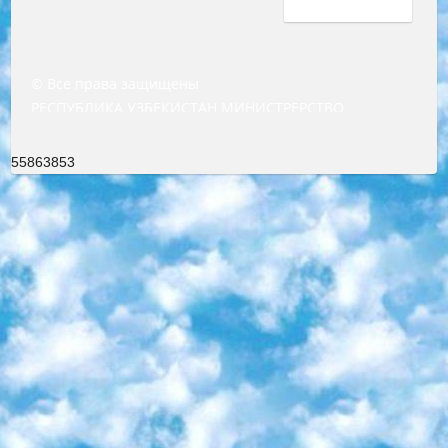
© Все права защищены
РЕСПУБЛИКА УЗБЕКИСТАН МИНИСТРЕРСТВО ДОШКОЛЬНОГО И ШКОЛЬНОГО ОБРАЗОВАНИЯ КОМАНДА в общеобразовательных учреждениях в 2023-2024 учебном году организация и проведение итоговой государственной аттестации обучающихся о Министра дошкольного и школьного образования Республики Узбекистан от 4 марта 2008 года (постановлением Минюста от 20 марта 2008 года № 1778 государственной регистрации) «Итоговое состояние учащихся общего среднего образования на основании положения об утверждении положения об аттестации общего среднего образования выпускной экзамен студентов в образовательных учреждениях в 2023-2024 учебном году В целях организации и прохождения аттестации приказываю: 1. Следующее: перечень предметов, по которым будет проводиться итоговая государственная аттестация и экзамен формы перевода согласно приложению 1; сертификаты международного образца, оценивающие уровень владения иностранными языками перечень согласно приложению 2; 2. Педагогический при специализированных образовательных учреждениях. научно-практический центр квалификации и международной оценки (Д.Давидова) 2024 г. До 25 марта: задания по предметам, по которым будет проводиться итоговая аттестация разработка и утверждение технических условий; итоговая аттестация на основании разработанного предметного задания разработка вопросов по предметам (устно и письменно), экзамен передача; общеобразовательные средние школы и специальные учебные заведения учащиеся выпускных классов школ и интернатов в агентской системе подготовка базы данных экзаменационных материалов и критериев оценки; перевод базы экзаменационных материалов на все языки обучения подать в Республиканский образовательный центр для изготовления; варианты экзаменов на основе разработанных контрольных материалов пусть будут поставлены задачи формирования. 3. Республиканский образовательный центр (Ш.Худайкулов) до 5 апреля 2024 года. до: база данных предоставленных экзаменационных материалов на все языки обучения перевод и экспертиза; для слепых, слабовидящих, глухих, слабослышащих и умственно отсталых детей учащиеся выпускных классов специализированных школ и школ-интернатов база данных экзаменационных материалов на всех преподаваемых языках подготовка критериев оценки; специализированные школы для умственно отсталых детей и технологии для учащихся выпускных классов школ-интернатов разработка соответствующих рекомендаций и критериев проведения ЕГЭ по естествознанию давать задания. 4. Педагогический при специализированных образовательных учреждениях. Научно-практический центр навыков и международной оценки (Д.Давидова), Республика образовательный центр (Худайкулов Ш.) итоговый государственный аттестационный экзамен ориентирован на творческое и логическое мышление при подготовке базы материалов учитывать введение заданий. 5. Следует отметить, что: сертификат государственного образца о знании общеобразовательного предмета и как минимум национальный уровень B1 по предметам на иностранных языках, указанным в Приложении 2. или международно признанный сертификат эквивалентного уровня студенты, изучающие определенный предмет, освобождаются от экзамена; по соответствующим предметам запланирована итоговая государственная аттестация за день до дня, путем жеребьевки Рабочей группой (в письменной форме по предметам, проводимым в форме) из числа сформированных вариантов выбрано 2 варианта; 2 выбранных варианта экзамена анонсированы на официальном сайте министерства и все выпускники по всей стране на основе этих вариантов проводит итоговую государственную аттестацию. 6. Государственное образование учащихся средних общеобразовательных учреждений. знания в соответствии с квалификационными требованиями, которые необходимо приобрести на основании стандартов итоговый (выпускной) контроль для 9 и 11 классов в целях тестирования Экзамены (далее – экзамены) состоят из предметов, перечисленных в приложении 1. будет сделано. 7. Экзамены пройдут с 26 мая по 15 июня 2024 г. (кроме науки физического воспитания). 8. Физическая для учащихся 9 классов общесредних образовательных учреждений. Экзамены по предмету «Образование, квалификация медицина» 1-6 мая 2024 года. сотрудники перевести под присмотр (с отклонениями в физическом или умственном развитии) специализированная школа для детей, школы-интернаты и со сколиозом школы-интернаты санаторного типа для больных детей исключены). 9. Он был слепым, слабовидящим и имел нарушения опорно-двигательного аппарата. экзамены в специализированных школах и интернатах для детей должны проводиться исходя из требований, предъявляемых к общеобразовательным учреждениям (физкультура кроме науки). 10. Специализированная школа для глухих и слабослышащих детей. и экзамены в интернатах и быть реализован в виде письменного теста по математике. 11. Специальность для умственно отсталых детей. Для 9 класса Родной язык и литературное письмо Государственный язык (язык обучения – узбекский). для неклассов) написано Математическое письмо Письменная/устная история Узбекистана Физическое воспитание практично Итоговый контроль Для 11 класса Написание родного языка и литературы (эссе) Математическое письмо Узбекский язык (обучение на узбекском языке) не посещающее общее среднее образование для учреждений)/Образовательное учреждение выбор письменный и устный Иностранный язык письменный/устный Письменная/устная история Узбекистана *По выбору студента:  Химия  Физика  Основы государственного права  География 10 бесплатных образовательных ресурсов - Мы составили подборку онлайн-проектов с интерактивными упражнениями, видеолекциями и статьями. Они помогут вам обрести новые и освежить старые знания бесплатно. 1. «ИНТУИТ» Старейшая образовательная площадка Рунета. Здесь вы найдёте сотни текстовых и видеокурсов на десятки различных тем — от программирования до психологии. Многие курсы подготовлены российскими университетами и крупными международными компаниями вроде Intel и Microsoft. Самостоятельное обучение бесплатное, но желающие могут оплатить услуги персональных наставников. 2. «Смартия» знакомит с актуальными профессиями и подсказывает, как им обучаться. Выбрав заинтересовавшую вас специальность — SMM-специалист, фотограф, веб-дизайнер или другую, — увидите список необходимых для неё умений. Чтобы вы могли освоить их самостоятельно, для каждого умения площадка отображает подборку ссылок на учебные материалы. Хотя «Смартия» ориентируется на русскоязычную аудиторию, часть контента всё же доступна только на английском. 3. «Лекторий Физтеха» Проект Московского физико-технического института (Физтеха). С его помощью вы можете смотреть онлайн серии лекций, записанные на видео в этом вузе. В числе доступных предметов — физика, биология, химия, информационные технологии и другие. К некоторым лекциям администрация ресурса прилагает готовые конспекты, которые можно скачивать в PDF-формате. 4. ITMOcourses Онлайн-площадка Санкт-Петербургского национального исследовательского университета информационных технологий, механики и оптики (ИТМО). Ресурс предоставляет свободный доступ к курсам, разработанным в этом вузе. Каталог материалов разбит на четыре категории: «Оптические системы и технологии», «Приборостроение и робототехника», «Информационные технологии» и «Биотехнологии». Курсы состоят из видеолекций, интерактивных демонстраций и заданий. 5. «КиберЛенинка» Электронная научная библиотека открытого доступа. Каталог площадки регулярно обрастает текстами статей из различных научных изданий. Сгруппированные по журналам и рубрикам публикации можно читать онлайн или скачивать целиком в PDF-формате. Проект нацелен на популяризацию науки за счёт открытого доступа к качественной информации. 6. «ПостНаука» На этом ресурсе публикуют подборки видеолекций, составленные экспертами из разных отраслей и объединённые общими темами. Среди них, к примеру, есть серии «Биоинформатика и геномика», «Культура средневековой Скандинавии» и Cinema Studies о теории кино. Каждая подборка лекций — логически связанная история, рассказанная экспертом от первого лица. Кроме того, на сайте появляются научно-образовательные статьи и тесты на разные темы. 7. «Newочём» Команда проекта «Newочём» отбирает самые интересные тексты из англоязычных СМИ и переводит те из них, за которые голосуют участники сообщества «ВКонтакте». По большей части это научно-популярные статьи. Редакторы придумывают лишь заголовки, в остальном содержание переводов соответствует оригиналам. Полные тексты можно читать прямо в социальной сети. 8. InternetUrok Онлайн-база материалов по основным дисциплинам школьной программы. Информация на сайте структурирована по классам, предметам и темам (урокам). Каждый урок состоит из видеолекций и конспектов. Есть также интерактивные тренажёры и тесты для закрепления пройденного материала. Даже если вы давно окончили школу, возможность повторить программу старших классов всегда может пригодиться. 9. Edutainme Ещё один ресурс об образовании. В отличие от Newtonew, как мне кажется, Edutainme больше ориентируется на представителей индустрии: педагогов, предпринимателей, разработчиков образовательных проектов. Но и любой, кто просто стремится к саморазвитию, найдёт на сайте много полезного и интересного для себя. Например, информацию о новых курсах и образовательных сервисах. 10. Newtonew Онлайн-медиа об образовании и обучении в широком смысле. Авторы Newtonew пишут об инструментах, заведениях, тактиках и стратегиях, которые помогают учить других и получать новые знания самостоятельно. На этой площадке вы найдёте новости, обзоры, аналитические мате
55863853