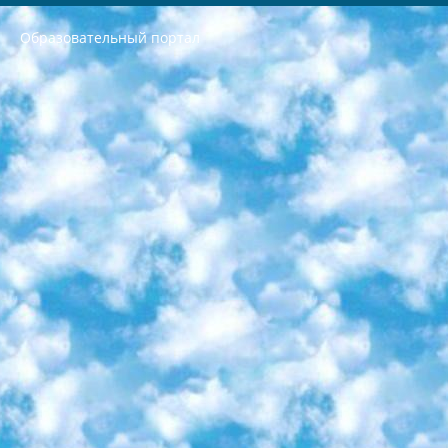
Образовательный портал
РЕСПУБЛИКА УЗБЕКИСТАН МИНИСТРЕРСТВО ДОШКОЛЬНОГО И ШКОЛЬНОГО ОБРАЗОВАНИЯ КОМАНДА в общеобразовательных учреждениях в 2023-2024 учебном году организация и проведение итоговой государственной аттестации обучающихся о Министра дошкольного и школьного образования Республики Узбекистан от 4 марта 2008 года (постановлением Минюста от 20 марта 2008 года № 1778 государственной регистрации) «Итоговое состояние учащихся общего среднего образования на основании положения об утверждении положения об аттестации общего среднего образования выпускной экзамен студентов в образовательных учреждениях в 2023-2024 учебном году В целях организации и прохождения аттестации приказываю: 1. Следующее: перечень предметов, по которым будет проводиться итоговая государственная аттестация и экзамен формы перевода согласно приложению 1; сертификаты международного образца, оценивающие уровень владения иностранными языками перечень согласно приложению 2; 2. Педагогический при специализированных образовательных учреждениях. научно-практический центр квалификации и международной оценки (Д.Давидова) 2024 г. До 25 марта: задания по предметам, по которым будет проводиться итоговая аттестация разработка и утверждение технических условий; итоговая аттестация на основании разработанного предметного задания разработка вопросов по предметам (устно и письменно), экзамен передача; общеобразовательные средние школы и специальные учебные заведения учащиеся выпускных классов школ и интернатов в агентской системе подготовка базы данных экзаменационных материалов и критериев оценки; перевод базы экзаменационных материалов на все языки обучения подать в Республиканский образовательный центр для изготовления; варианты экзаменов на основе разработанных контрольных материалов пусть будут поставлены задачи формирования. 3. Республиканский образовательный центр (Ш.Худайкулов) до 5 апреля 2024 года. до: база данных предоставленных экзаменационных материалов на все языки обучения перевод и экспертиза; для слепых, слабовидящих, глухих, слабослышащих и умственно отсталых детей учащиеся выпускных классов специализированных школ и школ-интернатов база данных экзаменационных материалов на всех преподаваемых языках подготовка критериев оценки; специализированные школы для умственно отсталых детей и технологии для учащихся выпускных классов школ-интернатов разработка соответствующих рекомендаций и критериев проведения ЕГЭ по естествознанию давать задания. 4. Педагогический при специализированных образовательных учреждениях. Научно-практический центр навыков и международной оценки (Д.Давидова), Республика образовательный центр (Худайкулов Ш.) итоговый государственный аттестационный экзамен ориентирован на творческое и логическое мышление при подготовке базы материалов учитывать введение заданий. 5. Следует отметить, что: сертификат государственного образца о знании общеобразовательного предмета и как минимум национальный уровень B1 по предметам на иностранных языках, указанным в Приложении 2. или международно признанный сертификат эквивалентного уровня студенты, изучающие определенный предмет, освобождаются от экзамена; по соответствующим предметам запланирована итоговая государственная аттестация за день до дня, путем жеребьевки Рабочей группой (в письменной форме по предметам, проводимым в форме) из числа сформированных вариантов выбрано 2 варианта; 2 выбранных варианта экзамена анонсированы на официальном сайте министерства и все выпускники по всей стране на основе этих вариантов проводит итоговую государственную аттестацию. 6. Государственное образование учащихся средних общеобразовательных учреждений. знания в соответствии с квалификационными требованиями, которые необходимо приобрести на основании стандартов итоговый (выпускной) контроль для 9 и 11 классов в целях тестирования Экзамены (далее – экзамены) состоят из предметов, перечисленных в приложении 1. будет сделано. 7. Экзамены пройдут с 26 мая по 15 июня 2024 г. (кроме науки физического воспитания). 8. Физическая для учащихся 9 классов общесредних образовательных учреждений. Экзамены по предмету «Образование, квалификация медицина» 1-6 мая 2024 года. сотрудники перевести под присмотр (с отклонениями в физическом или умственном развитии) специализированная школа для детей, школы-интернаты и со сколиозом школы-интернаты санаторного типа для больных детей исключены). 9. Он был слепым, слабовидящим и имел нарушения опорно-двигательного аппарата. экзамены в специализированных школах и интернатах для детей должны проводиться исходя из требований, предъявляемых к общеобразовательным учреждениям (физкультура кроме науки). 10. Специализированная школа для глухих и слабослышащих детей. и экзамены в интернатах и быть реализован в виде письменного теста по математике. 11. Специальность для умственно отсталых детей. Для 9 класса Родной язык и литературное письмо Государственный язык (язык обучения – узбекский). для неклассов) написано Математическое письмо Письменная/устная история Узбекистана Физическое воспитание практично Итоговый контроль Для 11 класса Написание родного языка и литературы (эссе) Математическое письмо Узбекский язык (обучение на узбекском языке) не посещающее общее среднее образование для учреждений)/Образовательное учреждение выбор письменный и устный Иностранный язык письменный/устный Письменная/устная история Узбекистана *По выбору студента:  Химия  Физика  Основы государственного права  География 10 бесплатных образовательных ресурсов - Мы составили подборку онлайн-проектов с интерактивными упражнениями, видеолекциями и статьями. Они помогут вам обрести новые и освежить старые знания бесплатно. 1. «ИНТУИТ» Старейшая образовательная площадка Рунета. Здесь вы найдёте сотни текстовых и видеокурсов на десятки различных тем — от программирования до психологии. Многие курсы подготовлены российскими университетами и крупными международными компаниями вроде Intel и Microsoft. Самостоятельное обучение бесплатное, но желающие могут оплатить услуги персональных наставников. 2. «Смартия» знакомит с актуальными профессиями и подсказывает, как им обучаться. Выбрав заинтересовавшую вас специальность — SMM-специалист, фотограф, веб-дизайнер или другую, — увидите список необходимых для неё умений. Чтобы вы могли освоить их самостоятельно, для каждого умения площадка отображает подборку ссылок на учебные материалы. Хотя «Смартия» ориентируется на русскоязычную аудиторию, часть контента всё же доступна только на английском. 3. «Лекторий Физтеха» Проект Московского физико-технического института (Физтеха). С его помощью вы можете смотреть онлайн серии лекций, записанные на видео в этом вузе. В числе доступных предметов — физика, биология, химия, информационные технологии и другие. К некоторым лекциям администрация ресурса прилагает готовые конспекты, которые можно скачивать в PDF-формате. 4. ITMOcourses Онлайн-площадка Санкт-Петербургского национального исследовательского университета информационных технологий, механики и оптики (ИТМО). Ресурс предоставляет свободный доступ к курсам, разработанным в этом вузе. Каталог материалов разбит на четыре категории: «Оптические системы и технологии», «Приборостроение и робототехника», «Информационные технологии» и «Биотехнологии». Курсы состоят из видеолекций, интерактивных демонстраций и заданий. 5. «КиберЛенинка» Электронная научная библиотека открытого доступа. Каталог площадки регулярно обрастает текстами статей из различных научных изданий. Сгруппированные по журналам и рубрикам публикации можно читать онлайн или скачивать целиком в PDF-формате. Проект нацелен на популяризацию науки за счёт открытого доступа к качественной информации. 6. «ПостНаука» На этом ресурсе публикуют подборки видеолекций, составленные экспертами из разных отраслей и объединённые общими темами. Среди них, к примеру, есть серии «Биоинформатика и геномика», «Культура средневековой Скандинавии» и Cinema Studies о теории кино. Каждая подборка лекций — логически связанная история, рассказанная экспертом от первого лица. Кроме того, на сайте появляются научно-образовательные статьи и тесты на разные темы. 7. «Newочём» Команда проекта «Newочём» отбирает самые интересные тексты из англоязычных СМИ и переводит те из них, за которые голосуют участники сообщества «ВКонтакте». По большей части это научно-популярные статьи. Редакторы придумывают лишь заголовки, в остальном содержание переводов соответствует оригиналам. Полные тексты можно читать прямо в социальной сети. 8. InternetUrok Онлайн-база материалов по основным дисциплинам школьной программы. Информация на сайте структурирована по классам, предметам и темам (урокам). Каждый урок состоит из видеолекций и конспектов. Есть также интерактивные тренажёры и тесты для закрепления пройденного материала. Даже если вы давно окончили школу, возможность повторить программу старших классов всегда может пригодиться. 9. Edutainme Ещё один ресурс об образовании. В отличие от Newtonew, как мне кажется, Edutainme больше ориентируется на представителей индустрии: педагогов, предпринимателей, разработчиков образовательных проектов. Но и любой, кто просто стремится к саморазвитию, найдёт на сайте много полезного и интересного для себя. Например, информацию о новых курсах и образовательных сервисах. 10. Newtonew Онлайн-медиа об образовании и обучении в широком смысле. Авторы Newtonew пишут об инструментах, заведениях, тактиках и стратегиях, которые помогают учить других и получать новые знания самостоятельно. На этой площадке вы найдёте новости, обзоры, аналитические мат