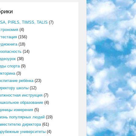
брики
ISA, PIRLS, TIMSS, TALIS
(7)
строномия
(4)
ттестация
(156)
удиокнига
(18)
езопасность
(14)
идеоурок
(38)
иды спорта
(9)
икторина
(3)
оспитание ребёнка
(23)
иректору школы
(12)
олжностная инструкция
(7)
ошкольное образование
(4)
диницы измерения
(5)
изнь популярных людей
(19)
аместителю директора
(61)
арубежные университеты
(4)