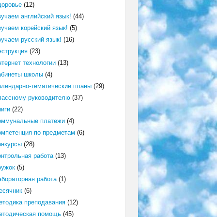
доровье
(12)
зучаем английский язык!
(44)
зучаем корейский язык!
(5)
зучаем русский язык!
(16)
нструкция
(23)
нтернет технологии
(13)
абинеты школы
(4)
алендарно-тематические планы
(29)
лассному руководителю
(37)
ниги
(22)
оммунальные платежи
(4)
омпетенция по предметам
(6)
онкурсы
(28)
онтрольная работа
(13)
ружок
(5)
абораторная работа
(1)
есячник
(6)
етодика преподавания
(12)
етодическая помощь
(45)