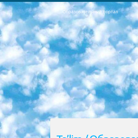
Образовательный портал
РЕСПУБЛИКА УЗБЕКИСТАН МИНИСТРЕРСТВО ДОШКОЛЬНОГО И ШКОЛЬНОГО ОБРАЗОВАНИЯ КОМАНДА в общеобразовательных учреждениях в 2023-2024 учебном году организация и проведение итоговой государственной аттестации обучающихся о Министра дошкольного и школьного образования Республики Узбекистан от 4 марта 2008 года (постановлением Минюста от 20 марта 2008 года № 1778 государственной регистрации) «Итоговое состояние учащихся общего среднего образования на основании положения об утверждении положения об аттестации общего среднего образования выпускной экзамен студентов в образовательных учреждениях в 2023-2024 учебном году В целях организации и прохождения аттестации приказываю: 1. Следующее: перечень предметов, по которым будет проводиться итоговая государственная аттестация и экзамен формы перевода согласно приложению 1; сертификаты международного образца, оценивающие уровень владения иностранными языками перечень согласно приложению 2; 2. Педагогический при специализированных образовательных учреждениях. научно-практический центр квалификации и международной оценки (Д.Давидова) 2024 г. До 25 марта: задания по предметам, по которым будет проводиться итоговая аттестация разработка и утверждение технических условий; итоговая аттестация на основании разработанного предметного задания разработка вопросов по предметам (устно и письменно), экзамен передача; общеобразовательные средние школы и специальные учебные заведения учащиеся выпускных классов школ и интернатов в агентской системе подготовка базы данных экзаменационных материалов и критериев оценки; перевод базы экзаменационных материалов на все языки обучения подать в Республиканский образовательный центр для изготовления; варианты экзаменов на основе разработанных контрольных материалов пусть будут поставлены задачи формирования. 3. Республиканский образовательный центр (Ш.Худайкулов) до 5 апреля 2024 года. до: база данных предоставленных экзаменационных материалов на все языки обучения перевод и экспертиза; для слепых, слабовидящих, глухих, слабослышащих и умственно отсталых детей учащиеся выпускных классов специализированных школ и школ-интернатов база данных экзаменационных материалов на всех преподаваемых языках подготовка критериев оценки; специализированные школы для умственно отсталых детей и технологии для учащихся выпускных классов школ-интернатов разработка соответствующих рекомендаций и критериев проведения ЕГЭ по естествознанию давать задания. 4. Педагогический при специализированных образовательных учреждениях. Научно-практический центр навыков и международной оценки (Д.Давидова), Республи