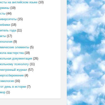
ексты на английском языке
(10)
ермины
(19)
есты
(44)
ниверситеты
(15)
чебники
(18)
читель года
(11)
акты
(17)
илология
(9)
имические элементы
(5)
кола мастерства
(18)
кольная документация
(26)
кольному психологу
(11)
лектронный журнал
(57)
нергосбережение
(4)
тимология
(16)
от день в истории
(7)
мор
(1)