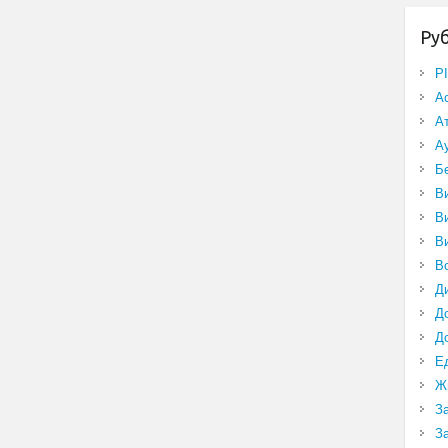
Ру
P
А
А
А
Б
В
В
В
В
Д
Д
Д
Е
Ж
З
З