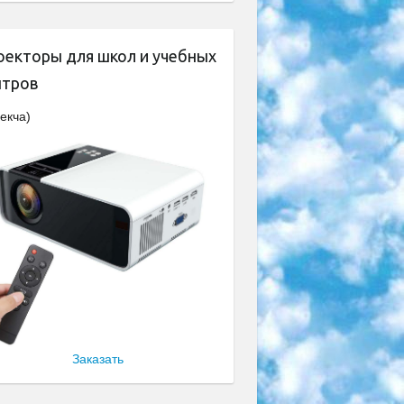
оекторы для школ и учебных
нтров
екча)
Заказать