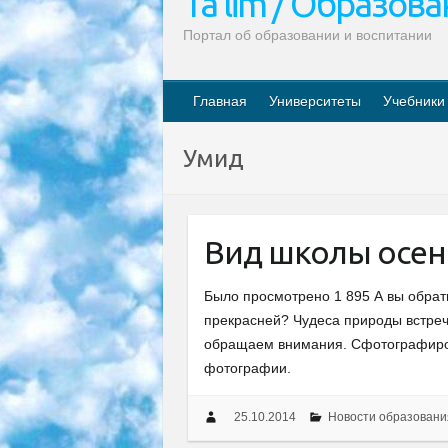
Ta’lim / Образов
Портал об образовании и воспитании
Главная
Университеты
Учебники
Умид
Вид школы осе
Было просмотрено 1 895 А вы обрат
прекрасней? Чудеса природы встреч
обращаем внимания. Сфотографиров
фотографии.
25.10.2014
Новости образовани