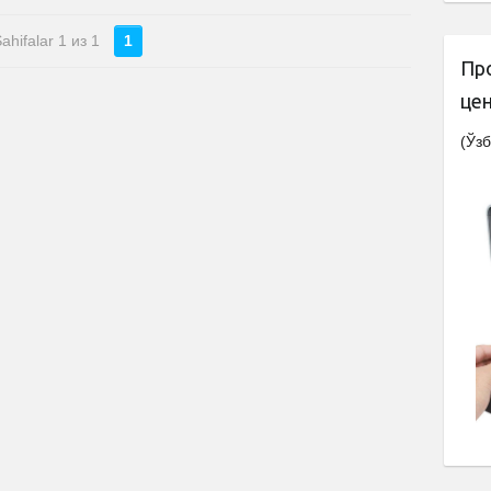
ahifalar 1 из 1
1
Пр
це
(Ўзб