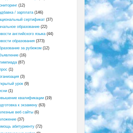
ониторинг
(12)
адбавка / зарплата
(146)
ациональный сертификат
(37)
ачальное образование
(22)
овости английского языка
(44)
овости образования
(373)
бразование за рубежом
(12)
бъявление
(16)
лимпиада
(87)
прос
(1)
рганизация
(3)
ткрытый урок
(9)
есни
(1)
овышение квалификации
(19)
одготовка к экзамену
(63)
олезные веб сайты
(6)
оложение
(37)
омощь абитуриенту
(72)