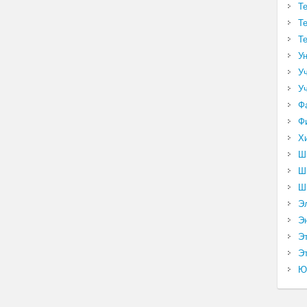
Т
Т
Т
У
У
У
Ф
Ф
Х
Ш
Ш
Ш
Э
Э
Э
Эт
Ю