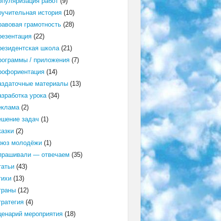
опуляризация работ
(9)
оучительная история
(10)
равовая грамотность
(28)
резентация
(22)
резидентская школа
(21)
рограммы / приложения
(7)
рофориентация
(14)
аздаточные материалы
(13)
азработка урока
(34)
еклама
(2)
ешение задач
(1)
казки
(2)
оюз молодёжи
(1)
прашивали — отвечаем
(35)
татьи
(43)
тихи
(13)
траны
(12)
тратегия
(4)
ценарий мероприятия
(18)