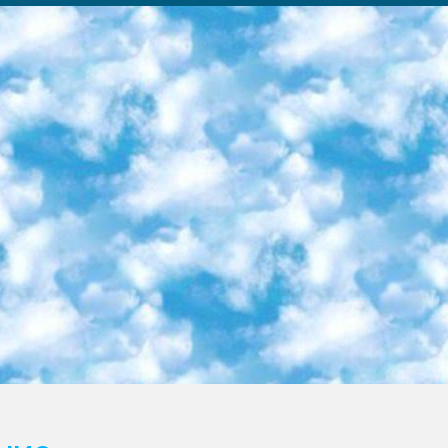
ка образовательный центр (Худайкулов Ш.) итоговый государственный аттестационный экзамен ориентирован на творческое и логическое мышление при подготовке базы материалов учитывать введение заданий. 5. Следует отметить, что: сертификат государственного образца о знании общеобразовательного предмета и как минимум национальный уровень B1 по предметам на иностранных языках, указанным в Приложении 2. или международно признанный сертификат эквивалентного уровня студенты, изучающие определенный предмет, освобождаются от экзамена; по соответствующим предметам запланирована итоговая государственная аттестация за день до дня, путем жеребьевки Рабочей группой (в письменной форме по предметам, проводимым в форме) из числа сформированных вариантов выбрано 2 варианта; 2 выбранных варианта экзамена анонсированы на официальном сайте министерства и все выпускники по всей стране на основе этих вариантов проводит итоговую государственную аттестацию. 6. Государственное образование учащихся средних общеобразовательных учреждений. знания в соответствии с квалификационными требованиями, которые необходимо приобрести на основании стандартов итоговый (выпускной) контроль для 9 и 11 классов в целях тестирования Экзамены (далее – экзамены) состоят из предметов, перечисленных в приложении 1. будет сделано. 7. Экзамены пройдут с 26 мая по 15 июня 2024 г. (кроме науки физического воспитания). 8. Физическая для учащихся 9 классов общесредних образовательных учреждений. Экзамены по предмету «Образование, квалификация медицина» 1-6 мая 2024 года. сотрудники перевести под присмотр (с отклонениями в физическом или умственном развитии) специализированная школа для детей, школы-интернаты и со сколиозом школы-интернаты санаторного типа для больных детей исключены). 9. Он был слепым, слабовидящим и имел нарушения опорно-двигательного аппарата. экзамены в специализированных школах и интернатах для детей должны проводиться исходя из требований, предъявляемых к общеобразовательным учреждениям (физкультура кроме науки). 10. Специализированная школа для глухих и слабослышащих детей. и экзамены в интернатах и быть реализован в виде письменного теста по математике. 11. Специальность для умственно отсталых детей. Для 9 класса Родной язык и литературное письмо Государственный язык (язык обучения – узбекский). для неклассов) написано Математическое письмо Письменная/устная история Узбекистана Физическое воспитание практично Итоговый контроль Для 11 класса Написание родного языка и литературы (эссе) Математическое письмо Узбекский язык (обучение на узбекском языке) не посещающее общее среднее образование для учреждений)/Образовательное учреждение выбор письменный и устный Иностранный язык письменный/устный Письменная/устная история Узбекистана *По выбору студента:  Химия  Физика  Основы государственного права  География 10 бесплатных образовательных ресурсов - Мы составили подборку онлайн-проектов с интерактивными упражнениями, видеолекциями и статьями. Они помогут вам обрести новые и освежить старые знания бесплатно. 1. «ИНТУИТ» Старейшая образовательная площадка Рунета. Здесь вы найдёте сотни текстовых и видеокурсов на десятки различных тем — от программирования до психологии. Многие курсы подготовлены российскими университетами и крупными международными компаниями вроде Intel и Microsoft. Самостоятельное обучение бесплатное, но желающие могут оплатить услуги персональных наставников. 2. «Смартия» знакомит с актуальными профессиями и подсказывает, как им обучаться. Выбрав заинтересовавшую вас специальность — SMM-специалист, фотограф, веб-дизайнер или другую, — увидите список необходимых для неё умений. Чтобы вы могли освоить их самостоятельно, для каждого умения площадка отображает подборку ссылок на учебные материалы. Хотя «Смартия» ориентируется на русскоязычную аудиторию, часть контента всё же доступна только на английском. 3. «Лекторий Физтеха» Проект Московского физико-технического института (Физтеха). С его помощью вы можете смотреть онлайн серии лекций, записанные на видео в этом вузе. В числе доступных предметов — физика, биология, химия, информационные технологии и другие. К некоторым лекциям администрация ресурса прилагает готовые конспекты, которые можно скачивать в PDF-формате. 4. ITMOcourses Онлайн-площадка Санкт-Петербургского национального исследовательского университета информационных технологий, механики и оптики (ИТМО). Ресурс предоставляет свободный доступ к курсам, разработанным в этом вузе. Каталог материалов разбит на четыре категории: «Оптические системы и технологии», «Приборостроение и робототехника», «Информационные технологии» и «Биотехнологии». Курсы состоят из видеолекций, интерактивных демонстраций и заданий. 5. «КиберЛенинка» Электронная научная библиот