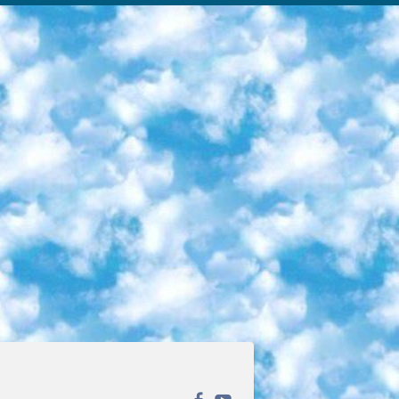
ека открытого доступа. Каталог площадки регулярно обрастает текстами статей из различных научных изданий. Сгруппированные по журналам и рубрикам публикации можно читать онлайн или скачивать целиком в PDF-формате. Проект нацелен на популяризацию науки за счёт открытого доступа к качественной информации. 6. «ПостНаука» На этом ресурсе публикуют подборки видеолекций, составленные экспертами из разных отраслей и объединённые общими темами. Среди них, к примеру, есть серии «Биоинформатика и геномика», «Культура средневековой Скандинавии» и Cinema Studies о теории кино. Каждая подборка лекций — логически связанная история, рассказанная экспертом от первого лица. Кроме того, на сайте появляются научно-образовательные статьи и тесты на разные темы. 7. «Newочём» Команда проекта «Newочём» отбирает самые интересные тексты из англоязычных СМИ и переводит те из них, за которые голосуют участники сообщества «ВКонтакте». По большей части это научно-популярные статьи. Редакторы придумывают лишь заголовки, в остальном содержание переводов соответствует оригиналам. Полные тексты можно читать прямо в социальной сети. 8. InternetUrok Онлайн-база материалов по основным дисциплинам школьной программы. Информация на сайте структурирована по классам, предметам и темам (урокам). Каждый урок состоит из видеолекций и конспектов. Есть также интерактивные тренажёры и тесты для закрепления пройденного материала. Даже если вы давно окончили школу, возможность повторить программу старших классов всегда может пригодиться. 9. Edutainme Ещё один ресурс об образовании. В отличие от Newtonew, как мне кажется, Edutainme больше ориентируется на представителей индустрии: педагогов, предпринимателей, разработчиков образовательных проектов. Но и любой, кто просто стремится к саморазвитию, найдёт на сайте много полезного и интересного для себя. Например, информацию о новых курсах и образовательных сервисах. 10. Newtonew Онлайн-медиа об образовании и обучении в широком смысле. Авторы Newtonew пишут об инструментах, заведениях, тактиках и стратегиях, которые помогают учить других и получать новые знания самостоятельно. На этой площадке вы найдёте новости, обзоры, аналитические мат