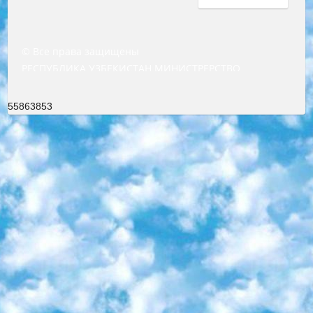
© Все права защищены
РЕСПУБЛИКА УЗБЕКИСТАН МИНИСТРЕРСТВО ДОШКОЛЬНОГО И ШКОЛЬНОГО ОБРАЗОВАНИЯ КОМАНДА в общеобразовательных учреждениях в 2023-2024 учебном году организация и проведение итоговой государственной аттестации обучающихся о Министра дошкольного и школьного образования Республики Узбекистан от 4 марта 2008 года (постановлением Минюста от 20 марта 2008 года № 1778 государственной регистрации) «Итоговое состояние учащихся общего среднего образования на основании положения об утверждении положения об аттестации общего среднего образования выпускной экзамен студентов в образовательных учреждениях в 2023-2024 учебном году В целях организации и прохождения аттестации приказываю: 1. Следующее: перечень предметов, по которым будет проводиться итоговая государственная аттестация и экзамен формы перевода согласно приложению 1; сертификаты международного образца, оценивающие уровень владения иностранными языками перечень согласно приложению 2; 2. Педагогический при специализированных образовательных учреждениях. научно-практический центр квалификации и международной оценки (Д.Давидова) 2024 г. До 25 марта: задания по предметам, по которым будет проводиться итоговая аттестация разработка и утверждение технических условий; итоговая аттестация на основании разработанного предметного задания разработка вопросов по предметам (устно и письменно), экзамен передача; общеобразовательные средние школы и специальные учебные заведения учащиеся выпускных классов школ и интернатов в агентской системе подготовка базы данных экзаменационных материалов и критериев оценки; перевод базы экзаменационных материалов на все языки обучения подать в Республиканский образовательный центр для изготовления; варианты экзаменов на основе разработанных контрольных материалов пусть будут поставлены задачи формирования. 3. Республиканский образовательный центр (Ш.Худайкулов) до 5 апреля 2024 года. до: база данных предоставленных экзаменационных материалов на все языки обучения перевод и экспертиза; для слепых, слабовидящих, глухих, слабослышащих и умственно отсталых детей учащиеся выпускных классов специализированных школ и школ-интернатов база данных экзаменационных материалов на всех преподаваемых языках подготовка критериев оценки; специализированные школы для умственно отсталых детей и технологии для учащихся выпускных классов школ-интернатов разработка соответствующих рекомендаций и критериев проведения ЕГЭ по естествознанию давать задания. 4. Педагогический при специализированных образовательных учреждениях. Научно-практический центр навыков и международной оценки (Д.Давидова), Республика образовательный центр (Худайкулов Ш.) итоговый государственный аттестационный экзамен ориентирован на творческое и логическое мышление при подготовке базы материалов учитывать введение заданий. 5. Следует отметить, что: сертификат государственного образца о знании общеобразовательного предмета и как минимум национальный уровень B1 по предметам на иностранных языках, указанным в Приложении 2. или международно признанный сертификат эквивалентного уровня студенты, изучающие определенный предмет, освобождаются от экзамена; по соответствующим предметам запланирована итоговая государственная аттестация за день до дня, путем жеребьевки Рабочей группой (в письменной форме по предметам, проводимым в форме) из числа сформированных вариантов выбрано 2 варианта; 2 выбранных варианта экзамена анонсированы на официальном сайте министерства и все выпускники по всей стране на основе этих вариантов проводит итоговую государственную аттестацию. 6. Государственное образование учащихся средних общеобразовательных учреждений. знания в соответствии с квалификационными требованиями, которые необходимо приобрести на основании стандартов итоговый (выпускной) контроль для 9 и 11 классов в целях тестирования Экзамены (далее – экзамены) состоят из предметов, перечисленных в приложении 1. будет сделано. 7. Экзамены пройдут с 26 мая по 15 июня 2024 г. (кроме науки физического воспитания). 8. Физическая для учащихся 9 классов общесредних образовательных учреждений. Экзамены по предмету «Образование, квалификация медицина» 1-6 мая 2024 года. сотрудники перевести под присмотр (с отклонениями в физическом или умственном развитии) специализированная школа для детей, школы-интернаты и со сколиозом школы-интернаты санаторного типа для больных детей исключены). 9. Он был слепым, слабовидящим и имел нарушения опорно-двигательного аппарата. экзамены в специализированных школах и интернатах для детей должны проводиться исходя из требований, предъявляемых к общеобразовательным учреждениям (физкультура кроме науки). 10. Специализированная школа для глухих и слабослышащих детей. и экзамены в интернатах и быть реализован в виде письменного теста по математике. 11. Специальность для умственно отсталых детей. Для 9 класса Родной язык и литературное письмо Государственный язык (язык обучения – узбекский). для неклассов) написано Математическое письмо Письменная/устная история Узбекистана Физическое воспитание практично Итоговый контроль Для 11 класса Написание родного языка и литературы (эссе) Математическое письмо Узбекский язык (обучение на узбекском языке) не посещающее общее среднее образование для учреждений)/Образовательное учреждение выбор письменный и устный Иностранный язык письменный/устный Письменная/устная история Узбекистана *По выбору студента:  Химия  Физика  Основы государственного права  География 10 бесплатных образовательных ресурсов - Мы составили подборку онлайн-проектов с интерактивными упражнениями, видеолекциями и статьями. Они помогут вам обрести новые и освежить старые знания бесплатно. 1. «ИНТУИТ» Старейшая образовательная площадка Рунета. Здесь вы найдёте сотни текстовых и видеокурсов на десятки различных тем — от программирования до психологии. Многие курсы подготовлены российскими университетами и крупными международными компаниями вроде Intel и Microsoft. Самостоятельное обучение бесплатное, но желающие могут оплатить услуги персональных наставников. 2. «Смартия» знакомит с актуальными профессиями и подсказывает, как им обучаться. Выбрав заинтересовавшую вас специальность — SMM-специалист, фотограф, веб-дизайнер или другую, — увидите список необходимых для неё умений. Чтобы вы могли освоить их самостоятельно, для каждого умения площадка отображает подборку ссылок на учебные материалы. Хотя «Смартия» ориентируется на русскоязычную аудиторию, часть контента всё же доступна только на английском. 3. «Лекторий Физтеха» Проект Московского физико-технического института (Физтеха). С его помощью вы можете смотреть онлайн серии лекций, записанные на видео в этом вузе. В числе доступных предметов — физика, биология, химия, информационные технологии и другие. К некоторым лекциям администрация ресурса прилагает готовые конспекты, которые можно скачивать в PDF-формате. 4. ITMOcourses Онлайн-площадка Санкт-Петербургского национального исследовательского университета информационных технологий, механики и оптики (ИТМО). Ресурс предоставляет свободный доступ к курсам, разработанным в этом вузе. Каталог материалов разбит на четыре категории: «Оптические системы и технологии», «Приборостроение и робототехника», «Информационные технологии» и «Биотехнологии». Курсы состоят из видеолекций, интерактивных демонстраций и заданий. 5. «КиберЛенинка» Электронная научная библиотека открытого доступа. Каталог площадки регулярно обрастает текстами статей из различных научных изданий. Сгруппированные по журналам и рубрикам публикации можно читать онлайн или скачивать целиком в PDF-формате. Проект нацелен на популяризацию науки за счёт открытого доступа к качественной информации. 6. «ПостНаука» На этом ресурсе публикуют подборки видеолекций, составленные экспертами из разных отраслей и объединённые общими темами. Среди них, к примеру, есть серии «Биоинформатика и геномика», «Культура средневековой Скандинавии» и Cinema Studies о теории кино. Каждая подборка лекций — логически связанная история, рассказанная экспертом от первого лица. Кроме того, на сайте появляются научно-образовательные статьи и тесты на разные темы. 7. «Newочём» Команда проекта «Newочём» отбирает самые интересные тексты из англоязычных СМИ и переводит те из них, за которые голосуют участники сообщества «ВКонтакте». По большей части это научно-популярные статьи. Редакторы придумывают лишь заголовки, в остальном содержание переводов соответствует оригиналам. Полные тексты можно читать прямо в социальной сети. 8. InternetUrok Онлайн-база материалов по основным дисциплинам школьной программы. Информация на сайте структурирована по классам, предметам и темам (урокам). Каждый урок состоит из видеолекций и конспектов. Есть также интерактивные тренажёры и тесты для закрепления пройденного материала. Даже если вы давно окончили школу, возможность повторить программу старших классов всегда может пригодиться. 9. Edutainme Ещё один ресурс об образовании. В отличие от Newtonew, как мне кажется, Edutainme больше ориентируется на представителей индустрии: педагогов, предпринимателей, разработчиков образовательных проектов. Но и любой, кто просто стремится к саморазвитию, найдёт на сайте много полезного и интересного для себя. Например, информацию о новых курсах и образовательных сервисах. 10. Newtonew Онлайн-медиа об образовании и обучении в широком смысле. Авторы Newtonew пишут об инструментах, заведениях, тактиках и стратегиях, которые помогают учить других и получать новые знания самостоятельно. На этой площадке вы найдёте новости, обзоры, аналитические мате
55863853