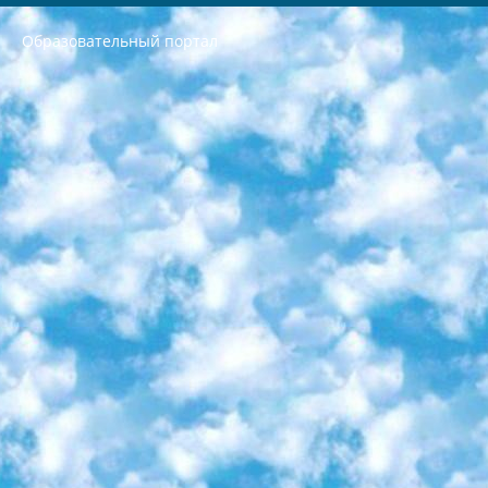
Образовательный портал
РЕСПУБЛИКА УЗБЕКИСТАН МИНИСТРЕРСТВО ДОШКОЛЬНОГО И ШКОЛЬНОГО ОБРАЗОВАНИЯ КОМАНДА в общеобразовательных учреждениях в 2023-2024 учебном году организация и проведение итоговой государственной аттестации обучающихся о Министра дошкольного и школьного образования Республики Узбекистан от 4 марта 2008 года (постановлением Минюста от 20 марта 2008 года № 1778 государственной регистрации) «Итоговое состояние учащихся общего среднего образования на основании положения об утверждении положения об аттестации общего среднего образования выпускной экзамен студентов в образовательных учреждениях в 2023-2024 учебном году В целях организации и прохождения аттестации приказываю: 1. Следующее: перечень предметов, по которым будет проводиться итоговая государственная аттестация и экзамен формы перевода согласно приложению 1; сертификаты международного образца, оценивающие уровень владения иностранными языками перечень согласно приложению 2; 2. Педагогический при специализированных образовательных учреждениях. научно-практический центр квалификации и международной оценки (Д.Давидова) 2024 г. До 25 марта: задания по предметам, по которым будет проводиться итоговая аттестация разработка и утверждение технических условий; итоговая аттестация на основании разработанного предметного задания разработка вопросов по предметам (устно и письменно), экзамен передача; общеобразовательные средние школы и специальные учебные заведения учащиеся выпускных классов школ и интернатов в агентской системе подготовка базы данных экзаменационных материалов и критериев оценки; перевод базы экзаменационных материалов на все языки обучения подать в Республиканский образовательный центр для изготовления; варианты экзаменов на основе разработанных контрольных материалов пусть будут поставлены задачи формирования. 3. Республиканский образовательный центр (Ш.Худайкулов) до 5 апреля 2024 года. до: база данных предоставленных экзаменационных материалов на все языки обучения перевод и экспертиза; для слепых, слабовидящих, глухих, слабослышащих и умственно отсталых детей учащиеся выпускных классов специализированных школ и школ-интернатов база данных экзаменационных материалов на всех преподаваемых языках подготовка критериев оценки; специализированные школы для умственно отсталых детей и технологии для учащихся выпускных классов школ-интернатов разработка соответствующих рекомендаций и критериев проведения ЕГЭ по естествознанию давать задания. 4. Педагогический при специализированных образовательных учреждениях. Научно-практический центр навыков и международной оценки (Д.Давидова), Республика образовательный центр (Худайкулов Ш.) итоговый государственный аттестационный экзамен ориентирован на творческое и логическое мышление при подготовке базы материалов учитывать введение заданий. 5. Следует отметить, что: сертификат государственного образца о знании общеобразовательного предмета и как минимум национальный уровень B1 по предметам на иностранных языках, указанным в Приложении 2. или международно признанный сертификат эквивалентного уровня студенты, изучающие определенный предмет, освобождаются от экзамена; по соответствующим предметам запланирована итоговая государственная аттестация за день до дня, путем жеребьевки Рабочей группой (в письменной форме по предметам, проводимым в форме) из числа сформированных вариантов выбрано 2 варианта; 2 выбранных варианта экзамена анонсированы на официальном сайте министерства и все выпускники по всей стране на основе этих вариантов проводит итоговую государственную аттестацию. 6. Государственное образование учащихся средних общеобразовательных учреждений. знания в соответствии с квалификационными требованиями, которые необходимо приобрести на основании стандартов итоговый (выпускной) контроль для 9 и 11 классов в целях тестирования Экзамены (далее – экзамены) состоят из предметов, перечисленных в приложении 1. будет сделано. 7. Экзамены пройдут с 26 мая по 15 июня 2024 г. (кроме науки физического воспитания). 8. Физическая для учащихся 9 классов общесредних образовательных учреждений. Экзамены по предмету «Образование, квалификация медицина» 1-6 мая 2024 года. сотрудники перевести под присмотр (с отклонениями в физическом или умственном развитии) специализированная школа для детей, школы-интернаты и со сколиозом школы-интернаты санаторного типа для больных детей исключены). 9. Он был слепым, слабовидящим и имел нарушения опорно-двигательного аппарата. экзамены в специализированных школах и интернатах для детей должны проводиться исходя из требований, предъявляемых к общеобразовательным учреждениям (физкультура кроме науки). 10. Специализированная школа для глухих и слабослышащих детей. и экзамены в интернатах и быть реализован в виде письменного теста по математике. 11. Специальность для умственно отсталых детей. Для 9 класса Родной язык и литературное письмо Государственный язык (язык обучения – узбекский). для неклассов) написано Математическое письмо Письменная/устная история Узбекистана Физическое воспитание практично Итоговый контроль Для 11 класса Написание родного языка и литературы (эссе) Математическое письмо Узбекский язык (обучение на узбекском языке) не посещающее общее среднее образование для учреждений)/Образовательное учреждение выбор письменный и устный Иностранный язык письменный/устный Письменная/устная история Узбекистана *По выбору студента:  Химия  Физика  Основы государственного права  География 10 бесплатных образовательных ресурсов - Мы составили подборку онлайн-проектов с интерактивными упражнениями, видеолекциями и статьями. Они помогут вам обрести новые и освежить старые знания бесплатно. 1. «ИНТУИТ» Старейшая образовательная площадка Рунета. Здесь вы найдёте сотни текстовых и видеокурсов на десятки различных тем — от программирования до психологии. Многие курсы подготовлены российскими университетами и крупными международными компаниями вроде Intel и Microsoft. Самостоятельное обучение бесплатное, но желающие могут оплатить услуги персональных наставников. 2. «Смартия» знакомит с актуальными профессиями и подсказывает, как им обучаться. Выбрав заинтересовавшую вас специальность — SMM-специалист, фотограф, веб-дизайнер или другую, — увидите список необходимых для неё умений. Чтобы вы могли освоить их самостоятельно, для каждого умения площадка отображает подборку ссылок на учебные материалы. Хотя «Смартия» ориентируется на русскоязычную аудиторию, часть контента всё же доступна только на английском. 3. «Лекторий Физтеха» Проект Московского физико-технического института (Физтеха). С его помощью вы можете смотреть онлайн серии лекций, записанные на видео в этом вузе. В числе доступных предметов — физика, биология, химия, информационные технологии и другие. К некоторым лекциям администрация ресурса прилагает готовые конспекты, которые можно скачивать в PDF-формате. 4. ITMOcourses Онлайн-площадка Санкт-Петербургского национального исследовательского университета информационных технологий, механики и оптики (ИТМО). Ресурс предоставляет свободный доступ к курсам, разработанным в этом вузе. Каталог материалов разбит на четыре категории: «Оптические системы и технологии», «Приборостроение и робототехника», «Информационные технологии» и «Биотехнологии». Курсы состоят из видеолекций, интерактивных демонстраций и заданий. 5. «КиберЛенинка» Электронная научная библиотека открытого доступа. Каталог площадки регулярно обрастает текстами статей из различных научных изданий. Сгруппированные по журналам и рубрикам публикации можно читать онлайн или скачивать целиком в PDF-формате. Проект нацелен на популяризацию науки за счёт открытого доступа к качественной информации. 6. «ПостНаука» На этом ресурсе публикуют подборки видеолекций, составленные экспертами из разных отраслей и объединённые общими темами. Среди них, к примеру, есть серии «Биоинформатика и геномика», «Культура средневековой Скандинавии» и Cinema Studies о теории кино. Каждая подборка лекций — логически связанная история, рассказанная экспертом от первого лица. Кроме того, на сайте появляются научно-образовательные статьи и тесты на разные темы. 7. «Newочём» Команда проекта «Newочём» отбирает самые интересные тексты из англоязычных СМИ и переводит те из них, за которые голосуют участники сообщества «ВКонтакте». По большей части это научно-популярные статьи. Редакторы придумывают лишь заголовки, в остальном содержание переводов соответствует оригиналам. Полные тексты можно читать прямо в социальной сети. 8. InternetUrok Онлайн-база материалов по основным дисциплинам школьной программы. Информация на сайте структурирована по классам, предметам и темам (урокам). Каждый урок состоит из видеолекций и конспектов. Есть также интерактивные тренажёры и тесты для закрепления пройденного материала. Даже если вы давно окончили школу, возможность повторить программу старших классов всегда может пригодиться. 9. Edutainme Ещё один ресурс об образовании. В отличие от Newtonew, как мне кажется, Edutainme больше ориентируется на представителей индустрии: педагогов, предпринимателей, разработчиков образовательных проектов. Но и любой, кто просто стремится к саморазвитию, найдёт на сайте много полезного и интересного для себя. Например, информацию о новых курсах и образовательных сервисах. 10. Newtonew Онлайн-медиа об образовании и обучении в широком смысле. Авторы Newtonew пишут об инструментах, заведениях, тактиках и стратегиях, которые помогают учить других и получать новые знания самостоятельно. На этой площадке вы найдёте новости, обзоры, аналитические мат