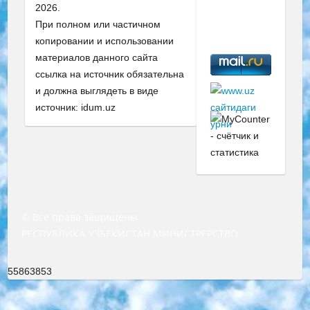
2026.
При полном или частичном
копировании и использовании
материалов данного сайта
ссылка на источник обязательна
и должна выглядеть в виде
источник: idum.uz
© Все права защищены
РЕСПУБЛИКА УЗБЕКИСТАН МИНИСТРЕРСТВО ДОШКОЛЬНОГО И ШКОЛЬНОГО ОБРАЗОВАНИЯ КОМАНДА в общеобразовательных учреждениях в 2023-2024 учебном году организация и проведение итоговой государственной аттестации обучающихся о Министра дошкольного и школьного образования Республики Узбекистан от 4 марта 2008 года (постановлением Минюста от 20 марта 2008 года № 1778 государственной регистрации) «Итоговое состояние учащихся общего среднего образования на основании положения об утверждении положения об аттестации общего среднего образования выпускной экзамен студентов в образовательных учреждениях в 2023-2024 учебном году В целях организации и прохождения аттестации приказываю: 1. Следующее: перечень предметов, по которым будет проводиться итоговая государственная аттестация и экзамен формы перевода согласно приложению 1; сертификаты международного образца, оценивающие уровень владения иностранными языками перечень согласно приложению 2; 2. Педагогический при специализированных образовательных учреждениях. научно-практический центр квалификации и международной оценки (Д.Давидова) 2024 г. До 25 марта: задания по предметам, по которым будет проводиться итоговая аттестация разработка и утверждение технических условий; итоговая аттестация на основании разработанного предметного задания разработка вопросов по предметам (устно и письменно), экзамен передача; общеобразовательные средние школы и специальные учебные заведения учащиеся выпускных классов школ и интернатов в агентской системе подготовка базы данных экзаменационных материалов и критериев оценки; перевод базы экзаменационных материалов на все языки обучения подать в Республиканский образовательный центр для изготовления; варианты экзаменов на основе разработанных контрольных материалов пусть будут поставлены задачи формирования. 3. Республиканский образовательный центр (Ш.Худайкулов) до 5 апреля 2024 года. до: база данных предоставленных экзаменационных материалов на все языки обучения перевод и экспертиза; для слепых, слабовидящих, глухих, слабослышащих и умственно отсталых детей учащиеся выпускных классов специализированных школ и школ-интернатов база данных экзаменационных материалов на всех преподаваемых языках подготовка критериев оценки; специализированные школы для умственно отсталых детей и технологии для учащихся выпускных классов школ-интернатов разработка соответствующих рекомендаций и критериев проведения ЕГЭ по естествознанию давать задания. 4. Педагогический при специализированных образовательных учреждениях. Научно-практический центр навыков и международной оценки (Д.Давидова), Республика образовательный центр (Худайкулов Ш.) итоговый государственный аттестационный экзамен ориентирован на творческое и логическое мышление при подготовке базы материалов учитывать введение заданий. 5. Следует отметить, что: сертификат государственного образца о знании общеобразовательного предмета и как минимум национальный уровень B1 по предметам на иностранных языках, указанным в Приложении 2. или международно признанный сертификат эквивалентного уровня студенты, изучающие определенный предмет, освобождаются от экзамена; по соответствующим предметам запланирована итоговая государственная аттестация за день до дня, путем жеребьевки Рабочей группой (в письменной форме по предметам, проводимым в форме) из числа сформированных вариантов выбрано 2 варианта; 2 выбранных варианта экзамена анонсированы на официальном сайте министерства и все выпускники по всей стране на основе этих вариантов проводит итоговую государственную аттестацию. 6. Государственное образование учащихся средних общеобразовательных учреждений. знания в соответствии с квалификационными требованиями, которые необходимо приобрести на основании стандартов итоговый (выпускной) контроль для 9 и 11 классов в целях тестирования Экзамены (далее – экзамены) состоят из предметов, перечисленных в приложении 1. будет сделано. 7. Экзамены пройдут с 26 мая по 15 июня 2024 г. (кроме науки физического воспитания). 8. Физическая для учащихся 9 классов общесредних образовательных учреждений. Экзамены по предмету «Образование, квалификация медицина» 1-6 мая 2024 года. сотрудники перевести под присмотр (с отклонениями в физическом или умственном развитии) специализированная школа для детей, школы-интернаты и со сколиозом школы-интернаты санаторного типа для больных детей исключены). 9. Он был слепым, слабовидящим и имел нарушения опорно-двигательного аппарата. экзамены в специализированных школах и интернатах для детей должны проводиться исходя из требований, предъявляемых к общеобразовательным учреждениям (физкультура кроме науки). 10. Специализированная школа для глухих и слабослышащих детей. и экзамены в интернатах и быть реализован в виде письменного теста по математике. 11. Специальность для умственно отсталых детей. Для 9 класса Родной язык и литературное письмо Государственный язык (язык обучения – узбекский). для неклассов) написано Математическое письмо Письменная/устная история Узбекистана Физическое воспитание практично Итоговый контроль Для 11 класса Написание родного языка и литературы (эссе) Математическое письмо Узбекский язык (обучение на узбекском языке) не посещающее общее среднее образование для учреждений)/Образовательное учреждение выбор письменный и устный Иностранный язык письменный/устный Письменная/устная история Узбекистана *По выбору студента:  Химия  Физика  Основы государственного права  География 10 бесплатных образовательных ресурсов - Мы составили подборку онлайн-проектов с интерактивными упражнениями, видеолекциями и статьями. Они помогут вам обрести новые и освежить старые знания бесплатно. 1. «ИНТУИТ» Старейшая образовательная площадка Рунета. Здесь вы найдёте сотни текстовых и видеокурсов на десятки различных тем — от программирования до психологии. Многие курсы подготовлены российскими университетами и крупными международными компаниями вроде Intel и Microsoft. Самостоятельное обучение бесплатное, но желающие могут оплатить услуги персональных наставников. 2. «Смартия» знакомит с актуальными профессиями и подсказывает, как им обучаться. Выбрав заинтересовавшую вас специальность — SMM-специалист, фотограф, веб-дизайнер или другую, — увидите список необходимых для неё умений. Чтобы вы могли освоить их самостоятельно, для каждого умения площадка отображает подборку ссылок на учебные материалы. Хотя «Смартия» ориентируется на русскоязычную аудиторию, часть контента всё же доступна только на английском. 3. «Лекторий Физтеха» Проект Московского физико-технического института (Физтеха). С его помощью вы можете смотреть онлайн серии лекций, записанные на видео в этом вузе. В числе доступных предметов — физика, биология, химия, информационные технологии и другие. К некоторым лекциям администрация ресурса прилагает готовые конспекты, которые можно скачивать в PDF-формате. 4. ITMOcourses Онлайн-площадка Санкт-Петербургского национального исследовательского университета информационных технологий, механики и оптики (ИТМО). Ресурс предоставляет свободный доступ к курсам, разработанным в этом вузе. Каталог материалов разбит на четыре категории: «Оптические системы и технологии», «Приборостроение и робототехника», «Информационные технологии» и «Биотехнологии». Курсы состоят из видеолекций, интерактивных демонстраций и заданий. 5. «КиберЛенинка» Электронная научная библиотека открытого доступа. Каталог площадки регулярно обрастает текстами статей из различных научных изданий. Сгруппированные по журналам и рубрикам публикации можно читать онлайн или скачивать целиком в PDF-формате. Проект нацелен на популяризацию науки за счёт открытого доступа к качественной информации. 6. «ПостНаука» На этом ресурсе публикуют подборки видеолекций, составленные экспертами из разных отраслей и объединённые общими темами. Среди них, к примеру, есть серии «Биоинформатика и геномика», «Культура средневековой Скандинавии» и Cinema Studies о теории кино. Каждая подборка лекций — логически связанная история, рассказанная экспертом от первого лица. Кроме того, на сайте появляются научно-образовательные статьи и тесты на разные темы. 7. «Newочём» Команда проекта «Newочём» отбирает самые интересные тексты из англоязычных СМИ и переводит те из них, за которые голосуют участники сообщества «ВКонтакте». По большей части это научно-популярные статьи. Редакторы придумывают лишь заголовки, в остальном содержание переводов соответствует оригиналам. Полные тексты можно читать прямо в социальной сети. 8. InternetUrok Онлайн-база материалов по основным дисциплинам школьной программы. Информация на сайте структурирована по классам, предметам и темам (урокам). Каждый урок состоит из видеолекций и конспектов. Есть также интерактивные тренажёры и тесты для закрепления пройденного материала. Даже если вы давно окончили школу, возможность повторить программу старших классов всегда может пригодиться. 9. Edutainme Ещё один ресурс об образовании. В отличие от Newtonew, как мне кажется, Edutainme больше ориентируется на представителей индустрии: педагогов, предпринимателей, разработчиков образовательных проектов. Но и любой, кто просто стремится к саморазвитию, найдёт на сайте много полезного и интересного для себя. Например, информацию о новых курсах и образовательных сервисах. 10. Newtonew Онлайн-медиа об образовании и обучении в широком смысле. Авторы Newtonew пишут об инструментах, заведениях, тактиках и стратегиях, которые помогают учить других и получать новые знания самостоятельно. На этой площадке вы найдёте новости, обзоры, аналитические мате
55863853