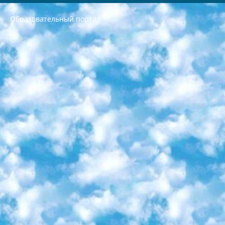
Образовательный портал
РЕСПУБЛИКА УЗБЕКИСТАН МИНИСТРЕРСТВО ДОШКОЛЬНОГО И ШКОЛЬНОГО ОБРАЗОВАНИЯ КОМАНДА в общеобразовательных учреждениях в 2023-2024 учебном году организация и проведение итоговой государственной аттестации обучающихся о Министра дошкольного и школьного образования Республики Узбекистан от 4 марта 2008 года (постановлением Минюста от 20 марта 2008 года № 1778 государственной регистрации) «Итоговое состояние учащихся общего среднего образования на основании положения об утверждении положения об аттестации общего среднего образования выпускной экзамен студентов в образовательных учреждениях в 2023-2024 учебном году В целях организации и прохождения аттестации приказываю: 1. Следующее: перечень предметов, по которым будет проводиться итоговая государственная аттестация и экзамен формы перевода согласно приложению 1; сертификаты международного образца, оценивающие уровень владения иностранными языками перечень согласно приложению 2; 2. Педагогический при специализированных образовательных учреждениях. научно-практический центр квалификации и международной оценки (Д.Давидова) 2024 г. До 25 марта: задания по предметам, по которым будет проводиться итоговая аттестация разработка и утверждение технических условий; итоговая аттестация на основании разработанного предметного задания разработка вопросов по предметам (устно и письменно), экзамен передача; общеобразовательные средние школы и специальные учебные заведения учащиеся выпускных классов школ и интернатов в агентской системе подготовка базы данных экзаменационных материалов и критериев оценки; перевод базы экзаменационных материалов на все языки обучения подать в Республиканский образовательный центр для изготовления; варианты экзаменов на основе разработанных контрольных материалов пусть будут поставлены задачи формирования. 3. Республиканский образовательный центр (Ш.Худайкулов) до 5 апреля 2024 года. до: база данных предоставленных экзаменационных материалов на все языки обучения перевод и экспертиза; для слепых, слабовидящих, глухих, слабослышащих и умственно отсталых детей учащиеся выпускных классов специализированных школ и школ-интернатов база данных экзаменационных материалов на всех преподаваемых языках подготовка критериев оценки; специализированные школы для умственно отсталых детей и технологии для учащихся выпускных классов школ-интернатов разработка соответствующих рекомендаций и критериев проведения ЕГЭ по естествознанию давать задания. 4. Педагогический при специализированных образовательных учреждениях. Научно-практический центр навыков и международной оценки (Д.Давидова), Республика образовательный центр (Худайкулов Ш.) итоговый государственный аттестационный экзамен ориентирован на творческое и логическое мышление при подготовке базы материалов учитывать введение заданий. 5. Следует отметить, что: сертификат государственного образца о знании общеобразовательного предмета и как минимум национальный уровень B1 по предметам на иностранных языках, указанным в Приложении 2. или международно признанный сертификат эквивалентного уровня студенты, изучающие определенный предмет, освобождаются от экзамена; по соответствующим предметам запланирована итоговая государственная аттестация за день до дня, путем жеребьевки Рабочей группой (в письменной форме по предметам, проводимым в форме) из числа сформированных вариантов выбрано 2 варианта; 2 выбранных варианта экзамена анонсированы на официальном сайте министерства и все выпускники по всей стране на основе этих вариантов проводит итоговую государственную аттестацию. 6. Государственное образование учащихся средних общеобразовательных учреждений. знания в соответствии с квалификационными требованиями, которые необходимо приобрести на основании стандартов итоговый (выпускной) контроль для 9 и 11 классов в целях тестирования Экзамены (далее – экзамены) состоят из предметов, перечисленных в приложении 1. будет сделано. 7. Экзамены пройдут с 26 мая по 15 июня 2024 г. (кроме науки физического воспитания). 8. Физическая для учащихся 9 классов общесредних образовательных учреждений. Экзамены по предмету «Образование, квалификация медицина» 1-6 мая 2024 года. сотрудники перевести под присмотр (с отклонениями в физическом или умственном развитии) специализированная школа для детей, школы-интернаты и со сколиозом школы-интернаты санаторного типа для больных детей исключены). 9. Он был слепым, слабовидящим и имел нарушения опорно-двигательного аппарата. экзамены в специализированных школах и интернатах для детей должны проводиться исходя из требований, предъявляемых к общеобразовательным учреждениям (физкультура кроме науки). 10. Специализированная школа для глухих и слабослышащих детей. и экзамены в интернатах и быть реализован в виде письменного теста по математике. 11. Специальность для умственно отсталых детей. Для 9 класса Родной язык и литературное письмо Государственный язык (язык обучения – узбекский). для неклассов) написано Математическое письмо Письменная/устная история Узбекистана Физическое воспитание практично Итоговый контроль Для 11 класса Написание родного языка и литературы (эссе) Математическое письмо Узбекский язык (обучение на узбекском языке) не посещающее общее среднее образование для учреждений)/Образовательное учреждение выбор письменный и устный Иностранный язык письменный/устный Письменная/устная история Узбекистана *По выбору студента:  Химия  Физика  Основы государственного права  География 10 бесплатных образовательных ресурсов - Мы составили подборку онлайн-проектов с интерактивными упражнениями, видеолекциями и статьями. Они помогут вам обрести новые и освежить старые знания бесплатно. 1. «ИНТУИТ» Старейшая образовательная площадка Рунета. Здесь вы найдёте сотни текстовых и видеокурсов на десятки различных тем — от программирования до психологии. Многие курсы подготовлены российскими университетами и крупными международными компаниями вроде Intel и Microsoft. Самостоятельное обучение бесплатное, но желающие могут оплатить услуги персональных наставников. 2. «Смартия» знакомит с актуальными профессиями и подсказывает, как им обучаться. Выбрав заинтересовавшую вас специальность — SMM-специалист, фотограф, веб-дизайнер или другую, — увидите список необходимых для неё умений. Чтобы вы могли освоить их самостоятельно, для каждого умения площадка отображает подборку ссылок на учебные материалы. Хотя «Смартия» ориентируется на русскоязычную аудиторию, часть контента всё же доступна только на английском. 3. «Лекторий Физтеха» Проект Московского физико-технического института (Физтеха). С его помощью вы можете смотреть онлайн серии лекций, записанные на видео в этом вузе. В числе доступных предметов — физика, биология, химия, информационные технологии и другие. К некоторым лекциям администрация ресурса прилагает готовые конспекты, которые можно скачивать в PDF-формате. 4. ITMOcourses Онлайн-площадка Санкт-Петербургского национального исследовательского университета информационных технологий, механики и оптики (ИТМО). Ресурс предоставляет свободный доступ к курсам, разработанным в этом вузе. Каталог материалов разбит на четыре категории: «Оптические системы и технологии», «Приборостроение и робототехника», «Информационные технологии» и «Биотехнологии». Курсы состоят из видеолекций, интерактивных демонстраций и заданий. 5. «КиберЛенинка» Электронная научная библиотека открытого доступа. Каталог площадки регулярно обрастает текстами статей из различных научных изданий. Сгруппированные по журналам и рубрикам публикации можно читать онлайн или скачивать целиком в PDF-формате. Проект нацелен на популяризацию науки за счёт открытого доступа к качественной информации. 6. «ПостНаука» На этом ресурсе публикуют подборки видеолекций, составленные экспертами из разных отраслей и объединённые общими темами. Среди них, к примеру, есть серии «Биоинформатика и геномика», «Культура средневековой Скандинавии» и Cinema Studies о теории кино. Каждая подборка лекций — логически связанная история, рассказанная экспертом от первого лица. Кроме того, на сайте появляются научно-образовательные статьи и тесты на разные темы. 7. «Newочём» Команда проекта «Newочём» отбирает самые интересные тексты из англоязычных СМИ и переводит те из них, за которые голосуют участники сообщества «ВКонтакте». По большей части это научно-популярные статьи. Редакторы придумывают лишь заголовки, в остальном содержание переводов соответствует оригиналам. Полные тексты можно читать прямо в социальной сети. 8. InternetUrok Онлайн-база материалов по основным дисциплинам школьной программы. Информация на сайте структурирована по классам, предметам и темам (урокам). Каждый урок состоит из видеолекций и конспектов. Есть также интерактивные тренажёры и тесты для закрепления пройденного материала. Даже если вы давно окончили школу, возможность повторить программу старших классов всегда может пригодиться. 9. Edutainme Ещё один ресурс об образовании. В отличие от Newtonew, как мне кажется, Edutainme больше ориентируется на представителей индустрии: педагогов, предпринимателей, разработчиков образовательных проектов. Но и любой, кто просто стремится к саморазвитию, найдёт на сайте много полезного и интересного для себя. Например, информацию о новых курсах и образовательных сервисах. 10. Newtonew Онлайн-медиа об образовании и обучении в широком смысле. Авторы Newtonew пишут об инструментах, заведениях, тактиках и стратегиях, которые помогают учить других и получать новые знания самостоятельно. На этой площадке вы найдёте новости, обзоры, аналитические мат