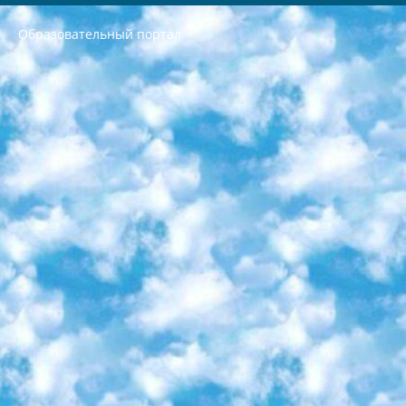
Образовательный портал
РЕСПУБЛИКА УЗБЕКИСТАН МИНИСТРЕРСТВО ДОШКОЛЬНОГО И ШКОЛЬНОГО ОБРАЗОВАНИЯ КОМАНДА в общеобразовательных учреждениях в 2023-2024 учебном году организация и проведение итоговой государственной аттестации обучающихся о Министра дошкольного и школьного образования Республики Узбекистан от 4 марта 2008 года (постановлением Минюста от 20 марта 2008 года № 1778 государственной регистрации) «Итоговое состояние учащихся общего среднего образования на основании положения об утверждении положения об аттестации общего среднего образования выпускной экзамен студентов в образовательных учреждениях в 2023-2024 учебном году В целях организации и прохождения аттестации приказываю: 1. Следующее: перечень предметов, по которым будет проводиться итоговая государственная аттестация и экзамен формы перевода согласно приложению 1; сертификаты международного образца, оценивающие уровень владения иностранными языками перечень согласно приложению 2; 2. Педагогический при специализированных образовательных учреждениях. научно-практический центр квалификации и международной оценки (Д.Давидова) 2024 г. До 25 марта: задания по предметам, по которым будет проводиться итоговая аттестация разработка и утверждение технических условий; итоговая аттестация на основании разработанного предметного задания разработка вопросов по предметам (устно и письменно), экзамен передача; общеобразовательные средние школы и специальные учебные заведения учащиеся выпускных классов школ и интернатов в агентской системе подготовка базы данных экзаменационных материалов и критериев оценки; перевод базы экзаменационных материалов на все языки обучения подать в Республиканский образовательный центр для изготовления; варианты экзаменов на основе разработанных контрольных материалов пусть будут поставлены задачи формирования. 3. Республиканский образовательный центр (Ш.Худайкулов) до 5 апреля 2024 года. до: база данных предоставленных экзаменационных материалов на все языки обучения перевод и экспертиза; для слепых, слабовидящих, глухих, слабослышащих и умственно отсталых детей учащиеся выпускных классов специализированных школ и школ-интернатов база данных экзаменационных материалов на всех преподаваемых языках подготовка критериев оценки; специализированные школы для умственно отсталых детей и технологии для учащихся выпускных классов школ-интернатов разработка соответствующих рекомендаций и критериев проведения ЕГЭ по естествознанию давать задания. 4. Педагогический при специализированных образовательных учреждениях. Научно-практический центр навыков и международной оценки (Д.Давидова), Республика образовательный центр (Худайкулов Ш.) итоговый государственный аттестационный экзамен ориентирован на творческое и логическое мышление при подготовке базы материалов учитывать введение заданий. 5. Следует отметить, что: сертификат государственного образца о знании общеобразовательного предмета и как минимум национальный уровень B1 по предметам на иностранных языках, указанным в Приложении 2. или международно признанный сертификат эквивалентного уровня студенты, изучающие определенный предмет, освобождаются от экзамена; по соответствующим предметам запланирована итоговая государственная аттестация за день до дня, путем жеребьевки Рабочей группой (в письменной форме по предметам, проводимым в форме) из числа сформированных вариантов выбрано 2 варианта; 2 выбранных варианта экзамена анонсированы на официальном сайте министерства и все выпускники по всей стране на основе этих вариантов проводит итоговую государственную аттестацию. 6. Государственное образование учащихся средних общеобразовательных учреждений. знания в соответствии с квалификационными требованиями, которые необходимо приобрести на основании стандартов итоговый (выпускной) контроль для 9 и 11 классов в целях тестирования Экзамены (далее – экзамены) состоят из предметов, перечисленных в приложении 1. будет сделано. 7. Экзамены пройдут с 26 мая по 15 июня 2024 г. (кроме науки физического воспитания). 8. Физическая для учащихся 9 классов общесредних образовательных учреждений. Экзамены по предмету «Образование, квалификация медицина» 1-6 мая 2024 года. сотрудники перевести под присмотр (с отклонениями в физическом или умственном развитии) специализированная школа для детей, школы-интернаты и со сколиозом школы-интернаты санаторного типа для больных детей исключены). 9. Он был слепым, слабовидящим и имел нарушения опорно-двигательного аппарата. экзамены в специализированных школах и интернатах для детей должны проводиться исходя из требований, предъявляемых к общеобразовательным учреждениям (физкультура кроме науки). 10. Специализированная школа для глухих и слабослышащих детей. и экзамены в интернатах и быть реализован в виде письменного теста по математике. 11. Специальность для умственно отсталых детей. Для 9 класса Родной язык и литературное письмо Государственный язык (язык обучения – узбекский). для неклассов) написано Математическое письмо Письменная/устная история Узбекистана Физическое воспитание практично Итоговый контроль Для 11 класса Написание родного языка и литературы (эссе) Математическое письмо Узбекский язык (обучение на узбекском языке) не посещающее общее среднее образование для учреждений)/Образовательное учреждение выбор письменный и устный Иностранный язык письменный/устный Письменная/устная история Узбекистана *По выбору студента:  Химия  Физика  Основы государственного права  География 10 бесплатных образовательных ресурсов - Мы составили подборку онлайн-проектов с интерактивными упражнениями, видеолекциями и статьями. Они помогут вам обрести новые и освежить старые знания бесплатно. 1. «ИНТУИТ» Старейшая образовательная площадка Рунета. Здесь вы найдёте сотни текстовых и видеокурсов на десятки различных тем — от программирования до психологии. Многие курсы подготовлены российскими университетами и крупными международными компаниями вроде Intel и Microsoft. Самостоятельное обучение бесплатное, но желающие могут оплатить услуги персональных наставников. 2. «Смартия» знакомит с актуальными профессиями и подсказывает, как им обучаться. Выбрав заинтересовавшую вас специальность — SMM-специалист, фотограф, веб-дизайнер или другую, — увидите список необходимых для неё умений. Чтобы вы могли освоить их самостоятельно, для каждого умения площадка отображает подборку ссылок на учебные материалы. Хотя «Смартия» ориентируется на русскоязычную аудиторию, часть контента всё же доступна только на английском. 3. «Лекторий Физтеха» Проект Московского физико-технического института (Физтеха). С его помощью вы можете смотреть онлайн серии лекций, записанные на видео в этом вузе. В числе доступных предметов — физика, биология, химия, информационные технологии и другие. К некоторым лекциям администрация ресурса прилагает готовые конспекты, которые можно скачивать в PDF-формате. 4. ITMOcourses Онлайн-площадка Санкт-Петербургского национального исследовательского университета информационных технологий, механики и оптики (ИТМО). Ресурс предоставляет свободный доступ к курсам, разработанным в этом вузе. Каталог материалов разбит на четыре категории: «Оптические системы и технологии», «Приборостроение и робототехника», «Информационные технологии» и «Биотехнологии». Курсы состоят из видеолекций, интерактивных демонстраций и заданий. 5. «КиберЛенинка» Электронная научная библиотека открытого доступа. Каталог площадки регулярно обрастает текстами статей из различных научных изданий. Сгруппированные по журналам и рубрикам публикации можно читать онлайн или скачивать целиком в PDF-формате. Проект нацелен на популяризацию науки за счёт открытого доступа к качественной информации. 6. «ПостНаука» На этом ресурсе публикуют подборки видеолекций, составленные экспертами из разных отраслей и объединённые общими темами. Среди них, к примеру, есть серии «Биоинформатика и геномика», «Культура средневековой Скандинавии» и Cinema Studies о теории кино. Каждая подборка лекций — логически связанная история, рассказанная экспертом от первого лица. Кроме того, на сайте появляются научно-образовательные статьи и тесты на разные темы. 7. «Newочём» Команда проекта «Newочём» отбирает самые интересные тексты из англоязычных СМИ и переводит те из них, за которые голосуют участники сообщества «ВКонтакте». По большей части это научно-популярные статьи. Редакторы придумывают лишь заголовки, в остальном содержание переводов соответствует оригиналам. Полные тексты можно читать прямо в социальной сети. 8. InternetUrok Онлайн-база материалов по основным дисциплинам школьной программы. Информация на сайте структурирована по классам, предметам и темам (урокам). Каждый урок состоит из видеолекций и конспектов. Есть также интерактивные тренажёры и тесты для закрепления пройденного материала. Даже если вы давно окончили школу, возможность повторить программу старших классов всегда может пригодиться. 9. Edutainme Ещё один ресурс об образовании. В отличие от Newtonew, как мне кажется, Edutainme больше ориентируется на представителей индустрии: педагогов, предпринимателей, разработчиков образовательных проектов. Но и любой, кто просто стремится к саморазвитию, найдёт на сайте много полезного и интересного для себя. Например, информацию о новых курсах и образовательных сервисах. 10. Newtonew Онлайн-медиа об образовании и обучении в широком смысле. Авторы Newtonew пишут об инструментах, заведениях, тактиках и стратегиях, которые помогают учить других и получать новые знания самостоятельно. На этой площадке вы найдёте новости, обзоры, аналитические мат