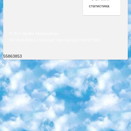
© Все права защищены
РЕСПУБЛИКА УЗБЕКИСТАН МИНИСТРЕРСТВО ДОШКОЛЬНОГО И ШКОЛЬНОГО ОБРАЗОВАНИЯ КОМАНДА в общеобразовательных учреждениях в 2023-2024 учебном году организация и проведение итоговой государственной аттестации обучающихся о Министра дошкольного и школьного образования Республики Узбекистан от 4 марта 2008 года (постановлением Минюста от 20 марта 2008 года № 1778 государственной регистрации) «Итоговое состояние учащихся общего среднего образования на основании положения об утверждении положения об аттестации общего среднего образования выпускной экзамен студентов в образовательных учреждениях в 2023-2024 учебном году В целях организации и прохождения аттестации приказываю: 1. Следующее: перечень предметов, по которым будет проводиться итоговая государственная аттестация и экзамен формы перевода согласно приложению 1; сертификаты международного образца, оценивающие уровень владения иностранными языками перечень согласно приложению 2; 2. Педагогический при специализированных образовательных учреждениях. научно-практический центр квалификации и международной оценки (Д.Давидова) 2024 г. До 25 марта: задания по предметам, по которым будет проводиться итоговая аттестация разработка и утверждение технических условий; итоговая аттестация на основании разработанного предметного задания разработка вопросов по предметам (устно и письменно), экзамен передача; общеобразовательные средние школы и специальные учебные заведения учащиеся выпускных классов школ и интернатов в агентской системе подготовка базы данных экзаменационных материалов и критериев оценки; перевод базы экзаменационных материалов на все языки обучения подать в Республиканский образовательный центр для изготовления; варианты экзаменов на основе разработанных контрольных материалов пусть будут поставлены задачи формирования. 3. Республиканский образовательный центр (Ш.Худайкулов) до 5 апреля 2024 года. до: база данных предоставленных экзаменационных материалов на все языки обучения перевод и экспертиза; для слепых, слабовидящих, глухих, слабослышащих и умственно отсталых детей учащиеся выпускных классов специализированных школ и школ-интернатов база данных экзаменационных материалов на всех преподаваемых языках подготовка критериев оценки; специализированные школы для умственно отсталых детей и технологии для учащихся выпускных классов школ-интернатов разработка соответствующих рекомендаций и критериев проведения ЕГЭ по естествознанию давать задания. 4. Педагогический при специализированных образовательных учреждениях. Научно-практический центр навыков и международной оценки (Д.Давидова), Республика образовательный центр (Худайкулов Ш.) итоговый государственный аттестационный экзамен ориентирован на творческое и логическое мышление при подготовке базы материалов учитывать введение заданий. 5. Следует отметить, что: сертификат государственного образца о знании общеобразовательного предмета и как минимум национальный уровень B1 по предметам на иностранных языках, указанным в Приложении 2. или международно признанный сертификат эквивалентного уровня студенты, изучающие определенный предмет, освобождаются от экзамена; по соответствующим предметам запланирована итоговая государственная аттестация за день до дня, путем жеребьевки Рабочей группой (в письменной форме по предметам, проводимым в форме) из числа сформированных вариантов выбрано 2 варианта; 2 выбранных варианта экзамена анонсированы на официальном сайте министерства и все выпускники по всей стране на основе этих вариантов проводит итоговую государственную аттестацию. 6. Государственное образование учащихся средних общеобразовательных учреждений. знания в соответствии с квалификационными требованиями, которые необходимо приобрести на основании стандартов итоговый (выпускной) контроль для 9 и 11 классов в целях тестирования Экзамены (далее – экзамены) состоят из предметов, перечисленных в приложении 1. будет сделано. 7. Экзамены пройдут с 26 мая по 15 июня 2024 г. (кроме науки физического воспитания). 8. Физическая для учащихся 9 классов общесредних образовательных учреждений. Экзамены по предмету «Образование, квалификация медицина» 1-6 мая 2024 года. сотрудники перевести под присмотр (с отклонениями в физическом или умственном развитии) специализированная школа для детей, школы-интернаты и со сколиозом школы-интернаты санаторного типа для больных детей исключены). 9. Он был слепым, слабовидящим и имел нарушения опорно-двигательного аппарата. экзамены в специализированных школах и интернатах для детей должны проводиться исходя из требований, предъявляемых к общеобразовательным учреждениям (физкультура кроме науки). 10. Специализированная школа для глухих и слабослышащих детей. и экзамены в интернатах и быть реализован в виде письменного теста по математике. 11. Специальность для умственно отсталых детей. Для 9 класса Родной язык и литературное письмо Государственный язык (язык обучения – узбекский). для неклассов) написано Математическое письмо Письменная/устная история Узбекистана Физическое воспитание практично Итоговый контроль Для 11 класса Написание родного языка и литературы (эссе) Математическое письмо Узбекский язык (обучение на узбекском языке) не посещающее общее среднее образование для учреждений)/Образовательное учреждение выбор письменный и устный Иностранный язык письменный/устный Письменная/устная история Узбекистана *По выбору студента:  Химия  Физика  Основы государственного права  География 10 бесплатных образовательных ресурсов - Мы составили подборку онлайн-проектов с интерактивными упражнениями, видеолекциями и статьями. Они помогут вам обрести новые и освежить старые знания бесплатно. 1. «ИНТУИТ» Старейшая образовательная площадка Рунета. Здесь вы найдёте сотни текстовых и видеокурсов на десятки различных тем — от программирования до психологии. Многие курсы подготовлены российскими университетами и крупными международными компаниями вроде Intel и Microsoft. Самостоятельное обучение бесплатное, но желающие могут оплатить услуги персональных наставников. 2. «Смартия» знакомит с актуальными профессиями и подсказывает, как им обучаться. Выбрав заинтересовавшую вас специальность — SMM-специалист, фотограф, веб-дизайнер или другую, — увидите список необходимых для неё умений. Чтобы вы могли освоить их самостоятельно, для каждого умения площадка отображает подборку ссылок на учебные материалы. Хотя «Смартия» ориентируется на русскоязычную аудиторию, часть контента всё же доступна только на английском. 3. «Лекторий Физтеха» Проект Московского физико-технического института (Физтеха). С его помощью вы можете смотреть онлайн серии лекций, записанные на видео в этом вузе. В числе доступных предметов — физика, биология, химия, информационные технологии и другие. К некоторым лекциям администрация ресурса прилагает готовые конспекты, которые можно скачивать в PDF-формате. 4. ITMOcourses Онлайн-площадка Санкт-Петербургского национального исследовательского университета информационных технологий, механики и оптики (ИТМО). Ресурс предоставляет свободный доступ к курсам, разработанным в этом вузе. Каталог материалов разбит на четыре категории: «Оптические системы и технологии», «Приборостроение и робототехника», «Информационные технологии» и «Биотехнологии». Курсы состоят из видеолекций, интерактивных демонстраций и заданий. 5. «КиберЛенинка» Электронная научная библиотека открытого доступа. Каталог площадки регулярно обрастает текстами статей из различных научных изданий. Сгруппированные по журналам и рубрикам публикации можно читать онлайн или скачивать целиком в PDF-формате. Проект нацелен на популяризацию науки за счёт открытого доступа к качественной информации. 6. «ПостНаука» На этом ресурсе публикуют подборки видеолекций, составленные экспертами из разных отраслей и объединённые общими темами. Среди них, к примеру, есть серии «Биоинформатика и геномика», «Культура средневековой Скандинавии» и Cinema Studies о теории кино. Каждая подборка лекций — логически связанная история, рассказанная экспертом от первого лица. Кроме того, на сайте появляются научно-образовательные статьи и тесты на разные темы. 7. «Newочём» Команда проекта «Newочём» отбирает самые интересные тексты из англоязычных СМИ и переводит те из них, за которые голосуют участники сообщества «ВКонтакте». По большей части это научно-популярные статьи. Редакторы придумывают лишь заголовки, в остальном содержание переводов соответствует оригиналам. Полные тексты можно читать прямо в социальной сети. 8. InternetUrok Онлайн-база материалов по основным дисциплинам школьной программы. Информация на сайте структурирована по классам, предметам и темам (урокам). Каждый урок состоит из видеолекций и конспектов. Есть также интерактивные тренажёры и тесты для закрепления пройденного материала. Даже если вы давно окончили школу, возможность повторить программу старших классов всегда может пригодиться. 9. Edutainme Ещё один ресурс об образовании. В отличие от Newtonew, как мне кажется, Edutainme больше ориентируется на представителей индустрии: педагогов, предпринимателей, разработчиков образовательных проектов. Но и любой, кто просто стремится к саморазвитию, найдёт на сайте много полезного и интересного для себя. Например, информацию о новых курсах и образовательных сервисах. 10. Newtonew Онлайн-медиа об образовании и обучении в широком смысле. Авторы Newtonew пишут об инструментах, заведениях, тактиках и стратегиях, которые помогают учить других и получать новые знания самостоятельно. На этой площадке вы найдёте новости, обзоры, аналитические мате
55863853