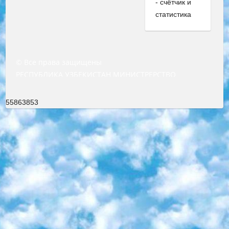
© Все права защищены
РЕСПУБЛИКА УЗБЕКИСТАН МИНИСТРЕРСТВО ДОШКОЛЬНОГО И ШКОЛЬНОГО ОБРАЗОВАНИЯ КОМАНДА в общеобразовательных учреждениях в 2023-2024 учебном году организация и проведение итоговой государственной аттестации обучающихся о Министра дошкольного и школьного образования Республики Узбекистан от 4 марта 2008 года (постановлением Минюста от 20 марта 2008 года № 1778 государственной регистрации) «Итоговое состояние учащихся общего среднего образования на основании положения об утверждении положения об аттестации общего среднего образования выпускной экзамен студентов в образовательных учреждениях в 2023-2024 учебном году В целях организации и прохождения аттестации приказываю: 1. Следующее: перечень предметов, по которым будет проводиться итоговая государственная аттестация и экзамен формы перевода согласно приложению 1; сертификаты международного образца, оценивающие уровень владения иностранными языками перечень согласно приложению 2; 2. Педагогический при специализированных образовательных учреждениях. научно-практический центр квалификации и международной оценки (Д.Давидова) 2024 г. До 25 марта: задания по предметам, по которым будет проводиться итоговая аттестация разработка и утверждение технических условий; итоговая аттестация на основании разработанного предметного задания разработка вопросов по предметам (устно и письменно), экзамен передача; общеобразовательные средние школы и специальные учебные заведения учащиеся выпускных классов школ и интернатов в агентской системе подготовка базы данных экзаменационных материалов и критериев оценки; перевод базы экзаменационных материалов на все языки обучения подать в Республиканский образовательный центр для изготовления; варианты экзаменов на основе разработанных контрольных материалов пусть будут поставлены задачи формирования. 3. Республиканский образовательный центр (Ш.Худайкулов) до 5 апреля 2024 года. до: база данных предоставленных экзаменационных материалов на все языки обучения перевод и экспертиза; для слепых, слабовидящих, глухих, слабослышащих и умственно отсталых детей учащиеся выпускных классов специализированных школ и школ-интернатов база данных экзаменационных материалов на всех преподаваемых языках подготовка критериев оценки; специализированные школы для умственно отсталых детей и технологии для учащихся выпускных классов школ-интернатов разработка соответствующих рекомендаций и критериев проведения ЕГЭ по естествознанию давать задания. 4. Педагогический при специализированных образовательных учреждениях. Научно-практический центр навыков и международной оценки (Д.Давидова), Республика образовательный центр (Худайкулов Ш.) итоговый государственный аттестационный экзамен ориентирован на творческое и логическое мышление при подготовке базы материалов учитывать введение заданий. 5. Следует отметить, что: сертификат государственного образца о знании общеобразовательного предмета и как минимум национальный уровень B1 по предметам на иностранных языках, указанным в Приложении 2. или международно признанный сертификат эквивалентного уровня студенты, изучающие определенный предмет, освобождаются от экзамена; по соответствующим предметам запланирована итоговая государственная аттестация за день до дня, путем жеребьевки Рабочей группой (в письменной форме по предметам, проводимым в форме) из числа сформированных вариантов выбрано 2 варианта; 2 выбранных варианта экзамена анонсированы на официальном сайте министерства и все выпускники по всей стране на основе этих вариантов проводит итоговую государственную аттестацию. 6. Государственное образование учащихся средних общеобразовательных учреждений. знания в соответствии с квалификационными требованиями, которые необходимо приобрести на основании стандартов итоговый (выпускной) контроль для 9 и 11 классов в целях тестирования Экзамены (далее – экзамены) состоят из предметов, перечисленных в приложении 1. будет сделано. 7. Экзамены пройдут с 26 мая по 15 июня 2024 г. (кроме науки физического воспитания). 8. Физическая для учащихся 9 классов общесредних образовательных учреждений. Экзамены по предмету «Образование, квалификация медицина» 1-6 мая 2024 года. сотрудники перевести под присмотр (с отклонениями в физическом или умственном развитии) специализированная школа для детей, школы-интернаты и со сколиозом школы-интернаты санаторного типа для больных детей исключены). 9. Он был слепым, слабовидящим и имел нарушения опорно-двигательного аппарата. экзамены в специализированных школах и интернатах для детей должны проводиться исходя из требований, предъявляемых к общеобразовательным учреждениям (физкультура кроме науки). 10. Специализированная школа для глухих и слабослышащих детей. и экзамены в интернатах и быть реализован в виде письменного теста по математике. 11. Специальность для умственно отсталых детей. Для 9 класса Родной язык и литературное письмо Государственный язык (язык обучения – узбекский). для неклассов) написано Математическое письмо Письменная/устная история Узбекистана Физическое воспитание практично Итоговый контроль Для 11 класса Написание родного языка и литературы (эссе) Математическое письмо Узбекский язык (обучение на узбекском языке) не посещающее общее среднее образование для учреждений)/Образовательное учреждение выбор письменный и устный Иностранный язык письменный/устный Письменная/устная история Узбекистана *По выбору студента:  Химия  Физика  Основы государственного права  География 10 бесплатных образовательных ресурсов - Мы составили подборку онлайн-проектов с интерактивными упражнениями, видеолекциями и статьями. Они помогут вам обрести новые и освежить старые знания бесплатно. 1. «ИНТУИТ» Старейшая образовательная площадка Рунета. Здесь вы найдёте сотни текстовых и видеокурсов на десятки различных тем — от программирования до психологии. Многие курсы подготовлены российскими университетами и крупными международными компаниями вроде Intel и Microsoft. Самостоятельное обучение бесплатное, но желающие могут оплатить услуги персональных наставников. 2. «Смартия» знакомит с актуальными профессиями и подсказывает, как им обучаться. Выбрав заинтересовавшую вас специальность — SMM-специалист, фотограф, веб-дизайнер или другую, — увидите список необходимых для неё умений. Чтобы вы могли освоить их самостоятельно, для каждого умения площадка отображает подборку ссылок на учебные материалы. Хотя «Смартия» ориентируется на русскоязычную аудиторию, часть контента всё же доступна только на английском. 3. «Лекторий Физтеха» Проект Московского физико-технического института (Физтеха). С его помощью вы можете смотреть онлайн серии лекций, записанные на видео в этом вузе. В числе доступных предметов — физика, биология, химия, информационные технологии и другие. К некоторым лекциям администрация ресурса прилагает готовые конспекты, которые можно скачивать в PDF-формате. 4. ITMOcourses Онлайн-площадка Санкт-Петербургского национального исследовательского университета информационных технологий, механики и оптики (ИТМО). Ресурс предоставляет свободный доступ к курсам, разработанным в этом вузе. Каталог материалов разбит на четыре категории: «Оптические системы и технологии», «Приборостроение и робототехника», «Информационные технологии» и «Биотехнологии». Курсы состоят из видеолекций, интерактивных демонстраций и заданий. 5. «КиберЛенинка» Электронная научная библиотека открытого доступа. Каталог площадки регулярно обрастает текстами статей из различных научных изданий. Сгруппированные по журналам и рубрикам публикации можно читать онлайн или скачивать целиком в PDF-формате. Проект нацелен на популяризацию науки за счёт открытого доступа к качественной информации. 6. «ПостНаука» На этом ресурсе публикуют подборки видеолекций, составленные экспертами из разных отраслей и объединённые общими темами. Среди них, к примеру, есть серии «Биоинформатика и геномика», «Культура средневековой Скандинавии» и Cinema Studies о теории кино. Каждая подборка лекций — логически связанная история, рассказанная экспертом от первого лица. Кроме того, на сайте появляются научно-образовательные статьи и тесты на разные темы. 7. «Newочём» Команда проекта «Newочём» отбирает самые интересные тексты из англоязычных СМИ и переводит те из них, за которые голосуют участники сообщества «ВКонтакте». По большей части это научно-популярные статьи. Редакторы придумывают лишь заголовки, в остальном содержание переводов соответствует оригиналам. Полные тексты можно читать прямо в социальной сети. 8. InternetUrok Онлайн-база материалов по основным дисциплинам школьной программы. Информация на сайте структурирована по классам, предметам и темам (урокам). Каждый урок состоит из видеолекций и конспектов. Есть также интерактивные тренажёры и тесты для закрепления пройденного материала. Даже если вы давно окончили школу, возможность повторить программу старших классов всегда может пригодиться. 9. Edutainme Ещё один ресурс об образовании. В отличие от Newtonew, как мне кажется, Edutainme больше ориентируется на представителей индустрии: педагогов, предпринимателей, разработчиков образовательных проектов. Но и любой, кто просто стремится к саморазвитию, найдёт на сайте много полезного и интересного для себя. Например, информацию о новых курсах и образовательных сервисах. 10. Newtonew Онлайн-медиа об образовании и обучении в широком смысле. Авторы Newtonew пишут об инструментах, заведениях, тактиках и стратегиях, которые помогают учить других и получать новые знания самостоятельно. На этой площадке вы найдёте новости, обзоры, аналитические мате
55863853