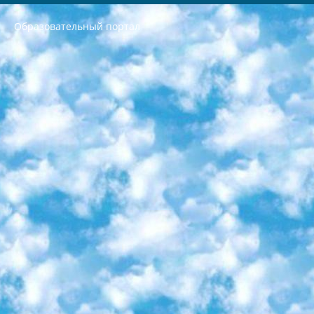
Образовательный портал
РЕСПУБЛИКА УЗБЕКИСТАН МИНИСТРЕРСТВО ДОШКОЛЬНОГО И ШКОЛЬНОГО ОБРАЗОВАНИЯ КОМАНДА в общеобразовательных учреждениях в 2023-2024 учебном году организация и проведение итоговой государственной аттестации обучающихся о Министра дошкольного и школьного образования Республики Узбекистан от 4 марта 2008 года (постановлением Минюста от 20 марта 2008 года № 1778 государственной регистрации) «Итоговое состояние учащихся общего среднего образования на основании положения об утверждении положения об аттестации общего среднего образования выпускной экзамен студентов в образовательных учреждениях в 2023-2024 учебном году В целях организации и прохождения аттестации приказываю: 1. Следующее: перечень предметов, по которым будет проводиться итоговая государственная аттестация и экзамен формы перевода согласно приложению 1; сертификаты международного образца, оценивающие уровень владения иностранными языками перечень согласно приложению 2; 2. Педагогический при специализированных образовательных учреждениях. научно-практический центр квалификации и международной оценки (Д.Давидова) 2024 г. До 25 марта: задания по предметам, по которым будет проводиться итоговая аттестация разработка и утверждение технических условий; итоговая аттестация на основании разработанного предметного задания разработка вопросов по предметам (устно и письменно), экзамен передача; общеобразовательные средние школы и специальные учебные заведения учащиеся выпускных классов школ и интернатов в агентской системе подготовка базы данных экзаменационных материалов и критериев оценки; перевод базы экзаменационных материалов на все языки обучения подать в Республиканский образовательный центр для изготовления; варианты экзаменов на основе разработанных контрольных материалов пусть будут поставлены задачи формирования. 3. Республиканский образовательный центр (Ш.Худайкулов) до 5 апреля 2024 года. до: база данных предоставленных экзаменационных материалов на все языки обучения перевод и экспертиза; для слепых, слабовидящих, глухих, слабослышащих и умственно отсталых детей учащиеся выпускных классов специализированных школ и школ-интернатов база данных экзаменационных материалов на всех преподаваемых языках подготовка критериев оценки; специализированные школы для умственно отсталых детей и технологии для учащихся выпускных классов школ-интернатов разработка соответствующих рекомендаций и критериев проведения ЕГЭ по естествознанию давать задания. 4. Педагогический при специализированных образовательных учреждениях. Научно-практический центр навыков и международной оценки (Д.Давидова), Республика образовательный центр (Худайкулов Ш.) итоговый государственный аттестационный экзамен ориентирован на творческое и логическое мышление при подготовке базы материалов учитывать введение заданий. 5. Следует отметить, что: сертификат государственного образца о знании общеобразовательного предмета и как минимум национальный уровень B1 по предметам на иностранных языках, указанным в Приложении 2. или международно признанный сертификат эквивалентного уровня студенты, изучающие определенный предмет, освобождаются от экзамена; по соответствующим предметам запланирована итоговая государственная аттестация за день до дня, путем жеребьевки Рабочей группой (в письменной форме по предметам, проводимым в форме) из числа сформированных вариантов выбрано 2 варианта; 2 выбранных варианта экзамена анонсированы на официальном сайте министерства и все выпускники по всей стране на основе этих вариантов проводит итоговую государственную аттестацию. 6. Государственное образование учащихся средних общеобразовательных учреждений. знания в соответствии с квалификационными требованиями, которые необходимо приобрести на основании стандартов итоговый (выпускной) контроль для 9 и 11 классов в целях тестирования Экзамены (далее – экзамены) состоят из предметов, перечисленных в приложении 1. будет сделано. 7. Экзамены пройдут с 26 мая по 15 июня 2024 г. (кроме науки физического воспитания). 8. Физическая для учащихся 9 классов общесредних образовательных учреждений. Экзамены по предмету «Образование, квалификация медицина» 1-6 мая 2024 года. сотрудники перевести под присмотр (с отклонениями в физическом или умственном развитии) специализированная школа для детей, школы-интернаты и со сколиозом школы-интернаты санаторного типа для больных детей исключены). 9. Он был слепым, слабовидящим и имел нарушения опорно-двигательного аппарата. экзамены в специализированных школах и интернатах для детей должны проводиться исходя из требований, предъявляемых к общеобразовательным учреждениям (физкультура кроме науки). 10. Специализированная школа для глухих и слабослышащих детей. и экзамены в интернатах и быть реализован в виде письменного теста по математике. 11. Специальность для умственно отсталых детей. Для 9 класса Родной язык и литературное письмо Государственный язык (язык обучения – узбекский). для неклассов) написано Математическое письмо Письменная/устная история Узбекистана Физическое воспитание практично Итоговый контроль Для 11 класса Написание родного языка и литературы (эссе) Математическое письмо Узбекский язык (обучение на узбекском языке) не посещающее общее среднее образование для учреждений)/Образовательное учреждение выбор письменный и устный Иностранный язык письменный/устный Письменная/устная история Узбекистана *По выбору студента:  Химия  Физика  Основы государственного права  География 10 бесплатных образовательных ресурсов - Мы составили подборку онлайн-проектов с интерактивными упражнениями, видеолекциями и статьями. Они помогут вам обрести новые и освежить старые знания бесплатно. 1. «ИНТУИТ» Старейшая образовательная площадка Рунета. Здесь вы найдёте сотни текстовых и видеокурсов на десятки различных тем — от программирования до психологии. Многие курсы подготовлены российскими университетами и крупными международными компаниями вроде Intel и Microsoft. Самостоятельное обучение бесплатное, но желающие могут оплатить услуги персональных наставников. 2. «Смартия» знакомит с актуальными профессиями и подсказывает, как им обучаться. Выбрав заинтересовавшую вас специальность — SMM-специалист, фотограф, веб-дизайнер или другую, — увидите список необходимых для неё умений. Чтобы вы могли освоить их самостоятельно, для каждого умения площадка отображает подборку ссылок на учебные материалы. Хотя «Смартия» ориентируется на русскоязычную аудиторию, часть контента всё же доступна только на английском. 3. «Лекторий Физтеха» Проект Московского физико-технического института (Физтеха). С его помощью вы можете смотреть онлайн серии лекций, записанные на видео в этом вузе. В числе доступных предметов — физика, биология, химия, информационные технологии и другие. К некоторым лекциям администрация ресурса прилагает готовые конспекты, которые можно скачивать в PDF-формате. 4. ITMOcourses Онлайн-площадка Санкт-Петербургского национального исследовательского университета информационных технологий, механики и оптики (ИТМО). Ресурс предоставляет свободный доступ к курсам, разработанным в этом вузе. Каталог материалов разбит на четыре категории: «Оптические системы и технологии», «Приборостроение и робототехника», «Информационные технологии» и «Биотехнологии». Курсы состоят из видеолекций, интерактивных демонстраций и заданий. 5. «КиберЛенинка» Электронная научная библиотека открытого доступа. Каталог площадки регулярно обрастает текстами статей из различных научных изданий. Сгруппированные по журналам и рубрикам публикации можно читать онлайн или скачивать целиком в PDF-формате. Проект нацелен на популяризацию науки за счёт открытого доступа к качественной информации. 6. «ПостНаука» На этом ресурсе публикуют подборки видеолекций, составленные экспертами из разных отраслей и объединённые общими темами. Среди них, к примеру, есть серии «Биоинформатика и геномика», «Культура средневековой Скандинавии» и Cinema Studies о теории кино. Каждая подборка лекций — логически связанная история, рассказанная экспертом от первого лица. Кроме того, на сайте появляются научно-образовательные статьи и тесты на разные темы. 7. «Newочём» Команда проекта «Newочём» отбирает самые интересные тексты из англоязычных СМИ и переводит те из них, за которые голосуют участники сообщества «ВКонтакте». По большей части это научно-популярные статьи. Редакторы придумывают лишь заголовки, в остальном содержание переводов соответствует оригиналам. Полные тексты можно читать прямо в социальной сети. 8. InternetUrok Онлайн-база материалов по основным дисциплинам школьной программы. Информация на сайте структурирована по классам, предметам и темам (урокам). Каждый урок состоит из видеолекций и конспектов. Есть также интерактивные тренажёры и тесты для закрепления пройденного материала. Даже если вы давно окончили школу, возможность повторить программу старших классов всегда может пригодиться. 9. Edutainme Ещё один ресурс об образовании. В отличие от Newtonew, как мне кажется, Edutainme больше ориентируется на представителей индустрии: педагогов, предпринимателей, разработчиков образовательных проектов. Но и любой, кто просто стремится к саморазвитию, найдёт на сайте много полезного и интересного для себя. Например, информацию о новых курсах и образовательных сервисах. 10. Newtonew Онлайн-медиа об образовании и обучении в широком смысле. Авторы Newtonew пишут об инструментах, заведениях, тактиках и стратегиях, которые помогают учить других и получать новые знания самостоятельно. На этой площадке вы найдёте новости, обзоры, аналитические мат