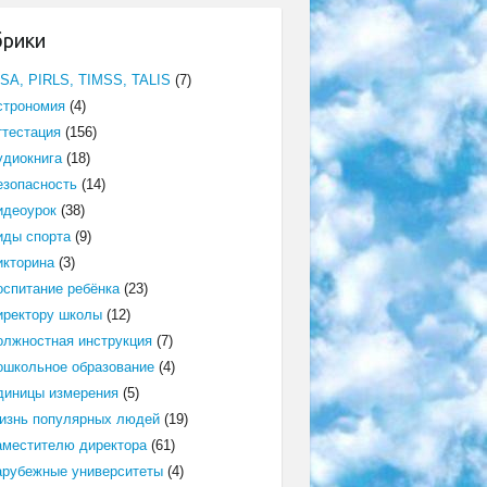
брики
ISA, PIRLS, TIMSS, TALIS
(7)
строномия
(4)
ттестация
(156)
удиокнига
(18)
езопасность
(14)
идеоурок
(38)
иды спорта
(9)
икторина
(3)
оспитание ребёнка
(23)
иректору школы
(12)
олжностная инструкция
(7)
ошкольное образование
(4)
диницы измерения
(5)
изнь популярных людей
(19)
аместителю директора
(61)
арубежные университеты
(4)