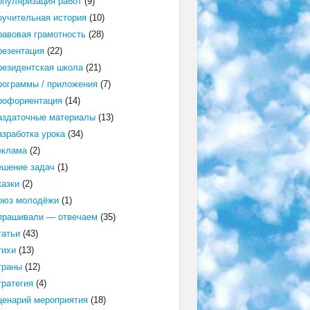
опуляризация работ
(9)
оучительная история
(10)
равовая грамотность
(28)
резентация
(22)
резидентская школа
(21)
рограммы / приложения
(7)
рофориентация
(14)
аздаточные материалы
(13)
азработка урока
(34)
еклама
(2)
ешение задач
(1)
казки
(2)
оюз молодёжи
(1)
прашивали — отвечаем
(35)
татьи
(43)
тихи
(13)
траны
(12)
тратегия
(4)
ценарий мероприятия
(18)