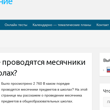
ание
Онлайн тесты
Календарно — тематические планы
Контакт
е проводятся месячники
Вы
олах?
Было просмотрено 2 760 В каком порядке
проводятся месячники предметов в школах? На этой
Что
странице мы расскажем о проведении месячника
Пои
предметов в общеобразовательных школах.