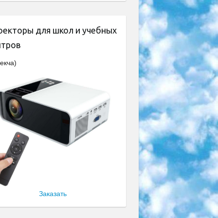
оекторы для школ и учебных
нтров
екча)
Заказать