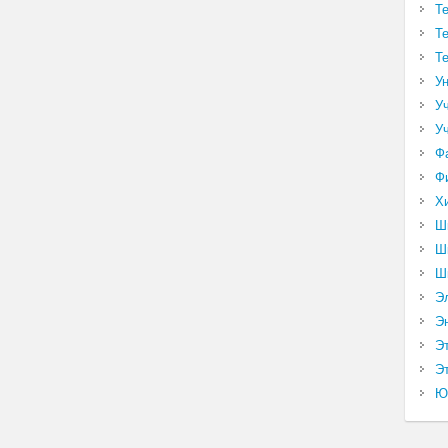
Т
Т
Т
У
У
У
Ф
Ф
Х
Ш
Ш
Ш
Э
Э
Э
Эт
Ю