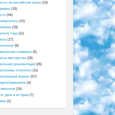
ексты на английском языке
(10)
ермины
(19)
есты
(44)
ниверситеты
(15)
чебники
(18)
читель года
(11)
акты
(17)
илология
(9)
имические элементы
(5)
кола мастерства
(18)
кольная документация
(26)
кольному психологу
(11)
лектронный журнал
(57)
нергосбережение
(4)
тимология
(16)
от день в истории
(7)
мор
(1)