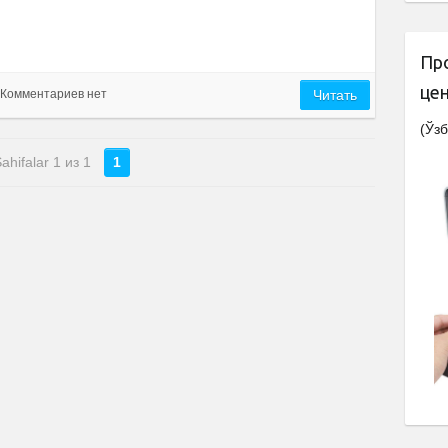
Пр
це
Комментариев нет
Читать
(Ўзб
ahifalar 1 из 1
1