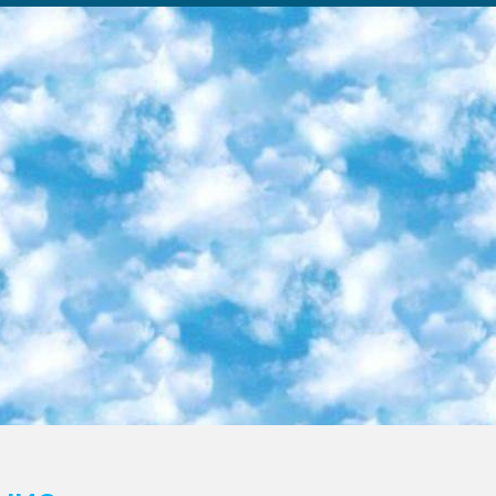
ка образовательный центр (Худайкулов Ш.) итоговый государственный аттестационный экзамен ориентирован на творческое и логическое мышление при подготовке базы материалов учитывать введение заданий. 5. Следует отметить, что: сертификат государственного образца о знании общеобразовательного предмета и как минимум национальный уровень B1 по предметам на иностранных языках, указанным в Приложении 2. или международно признанный сертификат эквивалентного уровня студенты, изучающие определенный предмет, освобождаются от экзамена; по соответствующим предметам запланирована итоговая государственная аттестация за день до дня, путем жеребьевки Рабочей группой (в письменной форме по предметам, проводимым в форме) из числа сформированных вариантов выбрано 2 варианта; 2 выбранных варианта экзамена анонсированы на официальном сайте министерства и все выпускники по всей стране на основе этих вариантов проводит итоговую государственную аттестацию. 6. Государственное образование учащихся средних общеобразовательных учреждений. знания в соответствии с квалификационными требованиями, которые необходимо приобрести на основании стандартов итоговый (выпускной) контроль для 9 и 11 классов в целях тестирования Экзамены (далее – экзамены) состоят из предметов, перечисленных в приложении 1. будет сделано. 7. Экзамены пройдут с 26 мая по 15 июня 2024 г. (кроме науки физического воспитания). 8. Физическая для учащихся 9 классов общесредних образовательных учреждений. Экзамены по предмету «Образование, квалификация медицина» 1-6 мая 2024 года. сотрудники перевести под присмотр (с отклонениями в физическом или умственном развитии) специализированная школа для детей, школы-интернаты и со сколиозом школы-интернаты санаторного типа для больных детей исключены). 9. Он был слепым, слабовидящим и имел нарушения опорно-двигательного аппарата. экзамены в специализированных школах и интернатах для детей должны проводиться исходя из требований, предъявляемых к общеобразовательным учреждениям (физкультура кроме науки). 10. Специализированная школа для глухих и слабослышащих детей. и экзамены в интернатах и быть реализован в виде письменного теста по математике. 11. Специальность для умственно отсталых детей. Для 9 класса Родной язык и литературное письмо Государственный язык (язык обучения – узбекский). для неклассов) написано Математическое письмо Письменная/устная история Узбекистана Физическое воспитание практично Итоговый контроль Для 11 класса Написание родного языка и литературы (эссе) Математическое письмо Узбекский язык (обучение на узбекском языке) не посещающее общее среднее образование для учреждений)/Образовательное учреждение выбор письменный и устный Иностранный язык письменный/устный Письменная/устная история Узбекистана *По выбору студента:  Химия  Физика  Основы государственного права  География 10 бесплатных образовательных ресурсов - Мы составили подборку онлайн-проектов с интерактивными упражнениями, видеолекциями и статьями. Они помогут вам обрести новые и освежить старые знания бесплатно. 1. «ИНТУИТ» Старейшая образовательная площадка Рунета. Здесь вы найдёте сотни текстовых и видеокурсов на десятки различных тем — от программирования до психологии. Многие курсы подготовлены российскими университетами и крупными международными компаниями вроде Intel и Microsoft. Самостоятельное обучение бесплатное, но желающие могут оплатить услуги персональных наставников. 2. «Смартия» знакомит с актуальными профессиями и подсказывает, как им обучаться. Выбрав заинтересовавшую вас специальность — SMM-специалист, фотограф, веб-дизайнер или другую, — увидите список необходимых для неё умений. Чтобы вы могли освоить их самостоятельно, для каждого умения площадка отображает подборку ссылок на учебные материалы. Хотя «Смартия» ориентируется на русскоязычную аудиторию, часть контента всё же доступна только на английском. 3. «Лекторий Физтеха» Проект Московского физико-технического института (Физтеха). С его помощью вы можете смотреть онлайн серии лекций, записанные на видео в этом вузе. В числе доступных предметов — физика, биология, химия, информационные технологии и другие. К некоторым лекциям администрация ресурса прилагает готовые конспекты, которые можно скачивать в PDF-формате. 4. ITMOcourses Онлайн-площадка Санкт-Петербургского национального исследовательского университета информационных технологий, механики и оптики (ИТМО). Ресурс предоставляет свободный доступ к курсам, разработанным в этом вузе. Каталог материалов разбит на четыре категории: «Оптические системы и технологии», «Приборостроение и робототехника», «Информационные технологии» и «Биотехнологии». Курсы состоят из видеолекций, интерактивных демонстраций и заданий. 5. «КиберЛенинка» Электронная научная библиот