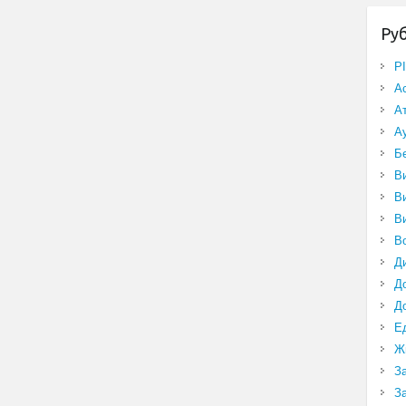
Ру
P
А
А
А
Б
В
В
В
В
Д
Д
Д
Е
Ж
З
З