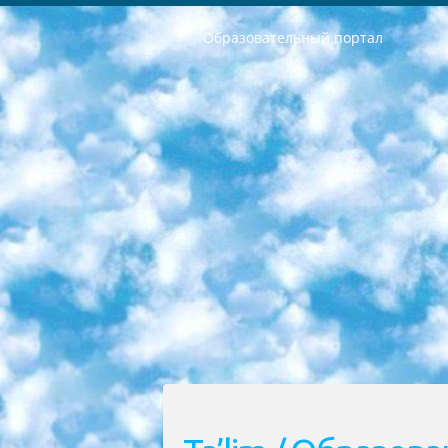
Образовательный портал
РЕСПУБЛИКА УЗБЕКИСТАН МИНИСТРЕРСТВО ДОШКОЛЬНОГО И ШКОЛЬНОГО ОБРАЗОВАНИЯ КОМАНДА в общеобразовательных учреждениях в 2023-2024 учебном году организация и проведение итоговой государственной аттестации обучающихся о Министра дошкольного и школьного образования Республики Узбекистан от 4 марта 2008 года (постановлением Минюста от 20 марта 2008 года № 1778 государственной регистрации) «Итоговое состояние учащихся общего среднего образования на основании положения об утверждении положения об аттестации общего среднего образования выпускной экзамен студентов в образовательных учреждениях в 2023-2024 учебном году В целях организации и прохождения аттестации приказываю: 1. Следующее: перечень предметов, по которым будет проводиться итоговая государственная аттестация и экзамен формы перевода согласно приложению 1; сертификаты международного образца, оценивающие уровень владения иностранными языками перечень согласно приложению 2; 2. Педагогический при специализированных образовательных учреждениях. научно-практический центр квалификации и международной оценки (Д.Давидова) 2024 г. До 25 марта: задания по предметам, по которым будет проводиться итоговая аттестация разработка и утверждение технических условий; итоговая аттестация на основании разработанного предметного задания разработка вопросов по предметам (устно и письменно), экзамен передача; общеобразовательные средние школы и специальные учебные заведения учащиеся выпускных классов школ и интернатов в агентской системе подготовка базы данных экзаменационных материалов и критериев оценки; перевод базы экзаменационных материалов на все языки обучения подать в Республиканский образовательный центр для изготовления; варианты экзаменов на основе разработанных контрольных материалов пусть будут поставлены задачи формирования. 3. Республиканский образовательный центр (Ш.Худайкулов) до 5 апреля 2024 года. до: база данных предоставленных экзаменационных материалов на все языки обучения перевод и экспертиза; для слепых, слабовидящих, глухих, слабослышащих и умственно отсталых детей учащиеся выпускных классов специализированных школ и школ-интернатов база данных экзаменационных материалов на всех преподаваемых языках подготовка критериев оценки; специализированные школы для умственно отсталых детей и технологии для учащихся выпускных классов школ-интернатов разработка соответствующих рекомендаций и критериев проведения ЕГЭ по естествознанию давать задания. 4. Педагогический при специализированных образовательных учреждениях. Научно-практический центр навыков и международной оценки (Д.Давидова), Республи