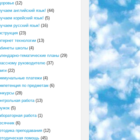
доровье
(12)
зучаем английский язык!
(44)
зучаем корейский язык!
(5)
зучаем русский язык!
(16)
нструкция
(23)
нтернет технологии
(13)
абинеты школы
(4)
алендарно-тематические планы
(29)
лассному руководителю
(37)
ниги
(22)
оммунальные платежи
(4)
омпетенция по предметам
(6)
онкурсы
(28)
онтрольная работа
(13)
ружок
(5)
абораторная работа
(1)
есячник
(6)
етодика преподавания
(12)
етодическая помощь
(45)