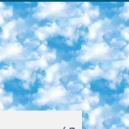
ека открытого доступа. Каталог площадки регулярно обрастает текстами статей из различных научных изданий. Сгруппированные по журналам и рубрикам публикации можно читать онлайн или скачивать целиком в PDF-формате. Проект нацелен на популяризацию науки за счёт открытого доступа к качественной информации. 6. «ПостНаука» На этом ресурсе публикуют подборки видеолекций, составленные экспертами из разных отраслей и объединённые общими темами. Среди них, к примеру, есть серии «Биоинформатика и геномика», «Культура средневековой Скандинавии» и Cinema Studies о теории кино. Каждая подборка лекций — логически связанная история, рассказанная экспертом от первого лица. Кроме того, на сайте появляются научно-образовательные статьи и тесты на разные темы. 7. «Newочём» Команда проекта «Newочём» отбирает самые интересные тексты из англоязычных СМИ и переводит те из них, за которые голосуют участники сообщества «ВКонтакте». По большей части это научно-популярные статьи. Редакторы придумывают лишь заголовки, в остальном содержание переводов соответствует оригиналам. Полные тексты можно читать прямо в социальной сети. 8. InternetUrok Онлайн-база материалов по основным дисциплинам школьной программы. Информация на сайте структурирована по классам, предметам и темам (урокам). Каждый урок состоит из видеолекций и конспектов. Есть также интерактивные тренажёры и тесты для закрепления пройденного материала. Даже если вы давно окончили школу, возможность повторить программу старших классов всегда может пригодиться. 9. Edutainme Ещё один ресурс об образовании. В отличие от Newtonew, как мне кажется, Edutainme больше ориентируется на представителей индустрии: педагогов, предпринимателей, разработчиков образовательных проектов. Но и любой, кто просто стремится к саморазвитию, найдёт на сайте много полезного и интересного для себя. Например, информацию о новых курсах и образовательных сервисах. 10. Newtonew Онлайн-медиа об образовании и обучении в широком смысле. Авторы Newtonew пишут об инструментах, заведениях, тактиках и стратегиях, которые помогают учить других и получать новые знания самостоятельно. На этой площадке вы найдёте новости, обзоры, аналитические мат