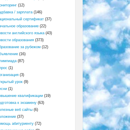
ониторинг
(12)
адбавка / зарплата
(146)
ациональный сертификат
(37)
ачальное образование
(22)
овости английского языка
(43)
овости образования
(373)
бразование за рубежом
(12)
бъявление
(16)
лимпиада
(87)
прос
(1)
рганизация
(3)
ткрытый урок
(9)
есни
(1)
овышение квалификации
(19)
одготовка к экзамену
(63)
олезные веб сайты
(6)
оложение
(37)
омощь абитуриенту
(72)