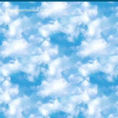
Образовательный портал
РЕСПУБЛИКА УЗБЕКИСТАН МИНИСТРЕРСТВО ДОШКОЛЬНОГО И ШКОЛЬНОГО ОБРАЗОВАНИЯ КОМАНДА в общеобразовательных учреждениях в 2023-2024 учебном году организация и проведение итоговой государственной аттестации обучающихся о Министра дошкольного и школьного образования Республики Узбекистан от 4 марта 2008 года (постановлением Минюста от 20 марта 2008 года № 1778 государственной регистрации) «Итоговое состояние учащихся общего среднего образования на основании положения об утверждении положения об аттестации общего среднего образования выпускной экзамен студентов в образовательных учреждениях в 2023-2024 учебном году В целях организации и прохождения аттестации приказываю: 1. Следующее: перечень предметов, по которым будет проводиться итоговая государственная аттестация и экзамен формы перевода согласно приложению 1; сертификаты международного образца, оценивающие уровень владения иностранными языками перечень согласно приложению 2; 2. Педагогический при специализированных образовательных учреждениях. научно-практический центр квалификации и международной оценки (Д.Давидова) 2024 г. До 25 марта: задания по предметам, по которым будет проводиться итоговая аттестация разработка и утверждение технических условий; итоговая аттестация на основании разработанного предметного задания разработка вопросов по предметам (устно и письменно), экзамен передача; общеобразовательные средние школы и специальные учебные заведения учащиеся выпускных классов школ и интернатов в агентской системе подготовка базы данных экзаменационных материалов и критериев оценки; перевод базы экзаменационных материалов на все языки обучения подать в Республиканский образовательный центр для изготовления; варианты экзаменов на основе разработанных контрольных материалов пусть будут поставлены задачи формирования. 3. Республиканский образовательный центр (Ш.Худайкулов) до 5 апреля 2024 года. до: база данных предоставленных экзаменационных материалов на все языки обучения перевод и экспертиза; для слепых, слабовидящих, глухих, слабослышащих и умственно отсталых детей учащиеся выпускных классов специализированных школ и школ-интернатов база данных экзаменационных материалов на всех преподаваемых языках подготовка критериев оценки; специализированные школы для умственно отсталых детей и технологии для учащихся выпускных классов школ-интернатов разработка соответствующих рекомендаций и критериев проведения ЕГЭ по естествознанию давать задания. 4. Педагогический при специализированных образовательных учреждениях. Научно-практический центр навыков и международной оценки (Д.Давидова), Республика образовательный центр (Худайкулов Ш.) итоговый государственный аттестационный экзамен ориентирован на творческое и логическое мышление при подготовке базы материалов учитывать введение заданий. 5. Следует отметить, что: сертификат государственного образца о знании общеобразовательного предмета и как минимум национальный уровень B1 по предметам на иностранных языках, указанным в Приложении 2. или международно признанный сертификат эквивалентного уровня студенты, изучающие определенный предмет, освобождаются от экзамена; по соответствующим предметам запланирована итоговая государственная аттестация за день до дня, путем жеребьевки Рабочей группой (в письменной форме по предметам, проводимым в форме) из числа сформированных вариантов выбрано 2 варианта; 2 выбранных варианта экзамена анонсированы на официальном сайте министерства и все выпускники по всей стране на основе этих вариантов проводит итоговую государственную аттестацию. 6. Государственное образование учащихся средних общеобразовательных учреждений. знания в соответствии с квалификационными требованиями, которые необходимо приобрести на основании стандартов итоговый (выпускной) контроль для 9 и 11 классов в целях тестирования Экзамены (далее – экзамены) состоят из предметов, перечисленных в приложении 1. будет сделано. 7. Экзамены пройдут с 26 мая по 15 июня 2024 г. (кроме науки физического воспитания). 8. Физическая для учащихся 9 классов общесредних образовательных учреждений. Экзамены по предмету «Образование, квалификация медицина» 1-6 мая 2024 года. сотрудники перевести под присмотр (с отклонениями в физическом или умственном развитии) специализированная школа для детей, школы-интернаты и со сколиозом школы-интернаты санаторного типа для больных детей исключены). 9. Он был слепым, слабовидящим и имел нарушения опорно-двигательного аппарата. экзамены в специализированных школах и интернатах для детей должны проводиться исходя из требований, предъявляемых к общеобразовательным учреждениям (физкультура кроме науки). 10. Специализированная школа для глухих и слабослышащих детей. и экзамены в интернатах и быть реализован в виде письменного теста по математике. 11. Специальность для умственно отсталых детей. Для 9 класса Родной язык и литературное письмо Государственный язык (язык обучения – узбекский). для неклассов) написано Математическое письмо Письменная/устная история Узбекистана Физическое воспитание практично Итоговый контроль Для 11 класса Написание родного языка и литературы (эссе) Математическое письмо Узбекский язык (обучение на узбекском языке) не посещающее общее среднее образование для учреждений)/Образовательное учреждение выбор письменный и устный Иностранный язык письменный/устный Письменная/устная история Узбекистана *По выбору студента:  Химия  Физика  Основы государственного права  География 10 бесплатных образовательных ресурсов - Мы составили подборку онлайн-проектов с интерактивными упражнениями, видеолекциями и статьями. Они помогут вам обрести новые и освежить старые знания бесплатно. 1. «ИНТУИТ» Старейшая образовательная площадка Рунета. Здесь вы найдёте сотни текстовых и видеокурсов на десятки различных тем — от программирования до психологии. Многие курсы подготовлены российскими университетами и крупными международными компаниями вроде Intel и Microsoft. Самостоятельное обучение бесплатное, но желающие могут оплатить услуги персональных наставников. 2. «Смартия» знакомит с актуальными профессиями и подсказывает, как им обучаться. Выбрав заинтересовавшую вас специальность — SMM-специалист, фотограф, веб-дизайнер или другую, — увидите список необходимых для неё умений. Чтобы вы могли освоить их самостоятельно, для каждого умения площадка отображает подборку ссылок на учебные материалы. Хотя «Смартия» ориентируется на русскоязычную аудиторию, часть контента всё же доступна только на английском. 3. «Лекторий Физтеха» Проект Московского физико-технического института (Физтеха). С его помощью вы можете смотреть онлайн серии лекций, записанные на видео в этом вузе. В числе доступных предметов — физика, биология, химия, информационные технологии и другие. К некоторым лекциям администрация ресурса прилагает готовые конспекты, которые можно скачивать в PDF-формате. 4. ITMOcourses Онлайн-площадка Санкт-Петербургского национального исследовательского университета информационных технологий, механики и оптики (ИТМО). Ресурс предоставляет свободный доступ к курсам, разработанным в этом вузе. Каталог материалов разбит на четыре категории: «Оптические системы и технологии», «Приборостроение и робототехника», «Информационные технологии» и «Биотехнологии». Курсы состоят из видеолекций, интерактивных демонстраций и заданий. 5. «КиберЛенинка» Электронная научная библиотека открытого доступа. Каталог площадки регулярно обрастает текстами статей из различных научных изданий. Сгруппированные по журналам и рубрикам публикации можно читать онлайн или скачивать целиком в PDF-формате. Проект нацелен на популяризацию науки за счёт открытого доступа к качественной информации. 6. «ПостНаука» На этом ресурсе публикуют подборки видеолекций, составленные экспертами из разных отраслей и объединённые общими темами. Среди них, к примеру, есть серии «Биоинформатика и геномика», «Культура средневековой Скандинавии» и Cinema Studies о теории кино. Каждая подборка лекций — логически связанная история, рассказанная экспертом от первого лица. Кроме того, на сайте появляются научно-образовательные статьи и тесты на разные темы. 7. «Newочём» Команда проекта «Newочём» отбирает самые интересные тексты из англоязычных СМИ и переводит те из них, за которые голосуют участники сообщества «ВКонтакте». По большей части это научно-популярные статьи. Редакторы придумывают лишь заголовки, в остальном содержание переводов соответствует оригиналам. Полные тексты можно читать прямо в социальной сети. 8. InternetUrok Онлайн-база материалов по основным дисциплинам школьной программы. Информация на сайте структурирована по классам, предметам и темам (урокам). Каждый урок состоит из видеолекций и конспектов. Есть также интерактивные тренажёры и тесты для закрепления пройденного материала. Даже если вы давно окончили школу, возможность повторить программу старших классов всегда может пригодиться. 9. Edutainme Ещё один ресурс об образовании. В отличие от Newtonew, как мне кажется, Edutainme больше ориентируется на представителей индустрии: педагогов, предпринимателей, разработчиков образовательных проектов. Но и любой, кто просто стремится к саморазвитию, найдёт на сайте много полезного и интересного для себя. Например, информацию о новых курсах и образовательных сервисах. 10. Newtonew Онлайн-медиа об образовании и обучении в широком смысле. Авторы Newtonew пишут об инструментах, заведениях, тактиках и стратегиях, которые помогают учить других и получать новые знания самостоятельно. На этой площадке вы найдёте новости, обзоры, аналитические мат