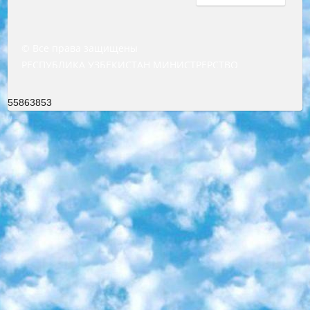
© Все права защищены
РЕСПУБЛИКА УЗБЕКИСТАН МИНИСТРЕРСТВО ДОШКОЛЬНОГО И ШКОЛЬНОГО ОБРАЗОВАНИЯ КОМАНДА в общеобразовательных учреждениях в 2023-2024 учебном году организация и проведение итоговой государственной аттестации обучающихся о Министра дошкольного и школьного образования Республики Узбекистан от 4 марта 2008 года (постановлением Минюста от 20 марта 2008 года № 1778 государственной регистрации) «Итоговое состояние учащихся общего среднего образования на основании положения об утверждении положения об аттестации общего среднего образования выпускной экзамен студентов в образовательных учреждениях в 2023-2024 учебном году В целях организации и прохождения аттестации приказываю: 1. Следующее: перечень предметов, по которым будет проводиться итоговая государственная аттестация и экзамен формы перевода согласно приложению 1; сертификаты международного образца, оценивающие уровень владения иностранными языками перечень согласно приложению 2; 2. Педагогический при специализированных образовательных учреждениях. научно-практический центр квалификации и международной оценки (Д.Давидова) 2024 г. До 25 марта: задания по предметам, по которым будет проводиться итоговая аттестация разработка и утверждение технических условий; итоговая аттестация на основании разработанного предметного задания разработка вопросов по предметам (устно и письменно), экзамен передача; общеобразовательные средние школы и специальные учебные заведения учащиеся выпускных классов школ и интернатов в агентской системе подготовка базы данных экзаменационных материалов и критериев оценки; перевод базы экзаменационных материалов на все языки обучения подать в Республиканский образовательный центр для изготовления; варианты экзаменов на основе разработанных контрольных материалов пусть будут поставлены задачи формирования. 3. Республиканский образовательный центр (Ш.Худайкулов) до 5 апреля 2024 года. до: база данных предоставленных экзаменационных материалов на все языки обучения перевод и экспертиза; для слепых, слабовидящих, глухих, слабослышащих и умственно отсталых детей учащиеся выпускных классов специализированных школ и школ-интернатов база данных экзаменационных материалов на всех преподаваемых языках подготовка критериев оценки; специализированные школы для умственно отсталых детей и технологии для учащихся выпускных классов школ-интернатов разработка соответствующих рекомендаций и критериев проведения ЕГЭ по естествознанию давать задания. 4. Педагогический при специализированных образовательных учреждениях. Научно-практический центр навыков и международной оценки (Д.Давидова), Республика образовательный центр (Худайкулов Ш.) итоговый государственный аттестационный экзамен ориентирован на творческое и логическое мышление при подготовке базы материалов учитывать введение заданий. 5. Следует отметить, что: сертификат государственного образца о знании общеобразовательного предмета и как минимум национальный уровень B1 по предметам на иностранных языках, указанным в Приложении 2. или международно признанный сертификат эквивалентного уровня студенты, изучающие определенный предмет, освобождаются от экзамена; по соответствующим предметам запланирована итоговая государственная аттестация за день до дня, путем жеребьевки Рабочей группой (в письменной форме по предметам, проводимым в форме) из числа сформированных вариантов выбрано 2 варианта; 2 выбранных варианта экзамена анонсированы на официальном сайте министерства и все выпускники по всей стране на основе этих вариантов проводит итоговую государственную аттестацию. 6. Государственное образование учащихся средних общеобразовательных учреждений. знания в соответствии с квалификационными требованиями, которые необходимо приобрести на основании стандартов итоговый (выпускной) контроль для 9 и 11 классов в целях тестирования Экзамены (далее – экзамены) состоят из предметов, перечисленных в приложении 1. будет сделано. 7. Экзамены пройдут с 26 мая по 15 июня 2024 г. (кроме науки физического воспитания). 8. Физическая для учащихся 9 классов общесредних образовательных учреждений. Экзамены по предмету «Образование, квалификация медицина» 1-6 мая 2024 года. сотрудники перевести под присмотр (с отклонениями в физическом или умственном развитии) специализированная школа для детей, школы-интернаты и со сколиозом школы-интернаты санаторного типа для больных детей исключены). 9. Он был слепым, слабовидящим и имел нарушения опорно-двигательного аппарата. экзамены в специализированных школах и интернатах для детей должны проводиться исходя из требований, предъявляемых к общеобразовательным учреждениям (физкультура кроме науки). 10. Специализированная школа для глухих и слабослышащих детей. и экзамены в интернатах и быть реализован в виде письменного теста по математике. 11. Специальность для умственно отсталых детей. Для 9 класса Родной язык и литературное письмо Государственный язык (язык обучения – узбекский). для неклассов) написано Математическое письмо Письменная/устная история Узбекистана Физическое воспитание практично Итоговый контроль Для 11 класса Написание родного языка и литературы (эссе) Математическое письмо Узбекский язык (обучение на узбекском языке) не посещающее общее среднее образование для учреждений)/Образовательное учреждение выбор письменный и устный Иностранный язык письменный/устный Письменная/устная история Узбекистана *По выбору студента:  Химия  Физика  Основы государственного права  География 10 бесплатных образовательных ресурсов - Мы составили подборку онлайн-проектов с интерактивными упражнениями, видеолекциями и статьями. Они помогут вам обрести новые и освежить старые знания бесплатно. 1. «ИНТУИТ» Старейшая образовательная площадка Рунета. Здесь вы найдёте сотни текстовых и видеокурсов на десятки различных тем — от программирования до психологии. Многие курсы подготовлены российскими университетами и крупными международными компаниями вроде Intel и Microsoft. Самостоятельное обучение бесплатное, но желающие могут оплатить услуги персональных наставников. 2. «Смартия» знакомит с актуальными профессиями и подсказывает, как им обучаться. Выбрав заинтересовавшую вас специальность — SMM-специалист, фотограф, веб-дизайнер или другую, — увидите список необходимых для неё умений. Чтобы вы могли освоить их самостоятельно, для каждого умения площадка отображает подборку ссылок на учебные материалы. Хотя «Смартия» ориентируется на русскоязычную аудиторию, часть контента всё же доступна только на английском. 3. «Лекторий Физтеха» Проект Московского физико-технического института (Физтеха). С его помощью вы можете смотреть онлайн серии лекций, записанные на видео в этом вузе. В числе доступных предметов — физика, биология, химия, информационные технологии и другие. К некоторым лекциям администрация ресурса прилагает готовые конспекты, которые можно скачивать в PDF-формате. 4. ITMOcourses Онлайн-площадка Санкт-Петербургского национального исследовательского университета информационных технологий, механики и оптики (ИТМО). Ресурс предоставляет свободный доступ к курсам, разработанным в этом вузе. Каталог материалов разбит на четыре категории: «Оптические системы и технологии», «Приборостроение и робототехника», «Информационные технологии» и «Биотехнологии». Курсы состоят из видеолекций, интерактивных демонстраций и заданий. 5. «КиберЛенинка» Электронная научная библиотека открытого доступа. Каталог площадки регулярно обрастает текстами статей из различных научных изданий. Сгруппированные по журналам и рубрикам публикации можно читать онлайн или скачивать целиком в PDF-формате. Проект нацелен на популяризацию науки за счёт открытого доступа к качественной информации. 6. «ПостНаука» На этом ресурсе публикуют подборки видеолекций, составленные экспертами из разных отраслей и объединённые общими темами. Среди них, к примеру, есть серии «Биоинформатика и геномика», «Культура средневековой Скандинавии» и Cinema Studies о теории кино. Каждая подборка лекций — логически связанная история, рассказанная экспертом от первого лица. Кроме того, на сайте появляются научно-образовательные статьи и тесты на разные темы. 7. «Newочём» Команда проекта «Newочём» отбирает самые интересные тексты из англоязычных СМИ и переводит те из них, за которые голосуют участники сообщества «ВКонтакте». По большей части это научно-популярные статьи. Редакторы придумывают лишь заголовки, в остальном содержание переводов соответствует оригиналам. Полные тексты можно читать прямо в социальной сети. 8. InternetUrok Онлайн-база материалов по основным дисциплинам школьной программы. Информация на сайте структурирована по классам, предметам и темам (урокам). Каждый урок состоит из видеолекций и конспектов. Есть также интерактивные тренажёры и тесты для закрепления пройденного материала. Даже если вы давно окончили школу, возможность повторить программу старших классов всегда может пригодиться. 9. Edutainme Ещё один ресурс об образовании. В отличие от Newtonew, как мне кажется, Edutainme больше ориентируется на представителей индустрии: педагогов, предпринимателей, разработчиков образовательных проектов. Но и любой, кто просто стремится к саморазвитию, найдёт на сайте много полезного и интересного для себя. Например, информацию о новых курсах и образовательных сервисах. 10. Newtonew Онлайн-медиа об образовании и обучении в широком смысле. Авторы Newtonew пишут об инструментах, заведениях, тактиках и стратегиях, которые помогают учить других и получать новые знания самостоятельно. На этой площадке вы найдёте новости, обзоры, аналитические мате
55863853