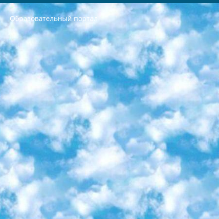
Образовательный портал
РЕСПУБЛИКА УЗБЕКИСТАН МИНИСТРЕРСТВО ДОШКОЛЬНОГО И ШКОЛЬНОГО ОБРАЗОВАНИЯ КОМАНДА в общеобразовательных учреждениях в 2023-2024 учебном году организация и проведение итоговой государственной аттестации обучающихся о Министра дошкольного и школьного образования Республики Узбекистан от 4 марта 2008 года (постановлением Минюста от 20 марта 2008 года № 1778 государственной регистрации) «Итоговое состояние учащихся общего среднего образования на основании положения об утверждении положения об аттестации общего среднего образования выпускной экзамен студентов в образовательных учреждениях в 2023-2024 учебном году В целях организации и прохождения аттестации приказываю: 1. Следующее: перечень предметов, по которым будет проводиться итоговая государственная аттестация и экзамен формы перевода согласно приложению 1; сертификаты международного образца, оценивающие уровень владения иностранными языками перечень согласно приложению 2; 2. Педагогический при специализированных образовательных учреждениях. научно-практический центр квалификации и международной оценки (Д.Давидова) 2024 г. До 25 марта: задания по предметам, по которым будет проводиться итоговая аттестация разработка и утверждение технических условий; итоговая аттестация на основании разработанного предметного задания разработка вопросов по предметам (устно и письменно), экзамен передача; общеобразовательные средние школы и специальные учебные заведения учащиеся выпускных классов школ и интернатов в агентской системе подготовка базы данных экзаменационных материалов и критериев оценки; перевод базы экзаменационных материалов на все языки обучения подать в Республиканский образовательный центр для изготовления; варианты экзаменов на основе разработанных контрольных материалов пусть будут поставлены задачи формирования. 3. Республиканский образовательный центр (Ш.Худайкулов) до 5 апреля 2024 года. до: база данных предоставленных экзаменационных материалов на все языки обучения перевод и экспертиза; для слепых, слабовидящих, глухих, слабослышащих и умственно отсталых детей учащиеся выпускных классов специализированных школ и школ-интернатов база данных экзаменационных материалов на всех преподаваемых языках подготовка критериев оценки; специализированные школы для умственно отсталых детей и технологии для учащихся выпускных классов школ-интернатов разработка соответствующих рекомендаций и критериев проведения ЕГЭ по естествознанию давать задания. 4. Педагогический при специализированных образовательных учреждениях. Научно-практический центр навыков и международной оценки (Д.Давидова), Республика образовательный центр (Худайкулов Ш.) итоговый государственный аттестационный экзамен ориентирован на творческое и логическое мышление при подготовке базы материалов учитывать введение заданий. 5. Следует отметить, что: сертификат государственного образца о знании общеобразовательного предмета и как минимум национальный уровень B1 по предметам на иностранных языках, указанным в Приложении 2. или международно признанный сертификат эквивалентного уровня студенты, изучающие определенный предмет, освобождаются от экзамена; по соответствующим предметам запланирована итоговая государственная аттестация за день до дня, путем жеребьевки Рабочей группой (в письменной форме по предметам, проводимым в форме) из числа сформированных вариантов выбрано 2 варианта; 2 выбранных варианта экзамена анонсированы на официальном сайте министерства и все выпускники по всей стране на основе этих вариантов проводит итоговую государственную аттестацию. 6. Государственное образование учащихся средних общеобразовательных учреждений. знания в соответствии с квалификационными требованиями, которые необходимо приобрести на основании стандартов итоговый (выпускной) контроль для 9 и 11 классов в целях тестирования Экзамены (далее – экзамены) состоят из предметов, перечисленных в приложении 1. будет сделано. 7. Экзамены пройдут с 26 мая по 15 июня 2024 г. (кроме науки физического воспитания). 8. Физическая для учащихся 9 классов общесредних образовательных учреждений. Экзамены по предмету «Образование, квалификация медицина» 1-6 мая 2024 года. сотрудники перевести под присмотр (с отклонениями в физическом или умственном развитии) специализированная школа для детей, школы-интернаты и со сколиозом школы-интернаты санаторного типа для больных детей исключены). 9. Он был слепым, слабовидящим и имел нарушения опорно-двигательного аппарата. экзамены в специализированных школах и интернатах для детей должны проводиться исходя из требований, предъявляемых к общеобразовательным учреждениям (физкультура кроме науки). 10. Специализированная школа для глухих и слабослышащих детей. и экзамены в интернатах и быть реализован в виде письменного теста по математике. 11. Специальность для умственно отсталых детей. Для 9 класса Родной язык и литературное письмо Государственный язык (язык обучения – узбекский). для неклассов) написано Математическое письмо Письменная/устная история Узбекистана Физическое воспитание практично Итоговый контроль Для 11 класса Написание родного языка и литературы (эссе) Математическое письмо Узбекский язык (обучение на узбекском языке) не посещающее общее среднее образование для учреждений)/Образовательное учреждение выбор письменный и устный Иностранный язык письменный/устный Письменная/устная история Узбекистана *По выбору студента:  Химия  Физика  Основы государственного права  География 10 бесплатных образовательных ресурсов - Мы составили подборку онлайн-проектов с интерактивными упражнениями, видеолекциями и статьями. Они помогут вам обрести новые и освежить старые знания бесплатно. 1. «ИНТУИТ» Старейшая образовательная площадка Рунета. Здесь вы найдёте сотни текстовых и видеокурсов на десятки различных тем — от программирования до психологии. Многие курсы подготовлены российскими университетами и крупными международными компаниями вроде Intel и Microsoft. Самостоятельное обучение бесплатное, но желающие могут оплатить услуги персональных наставников. 2. «Смартия» знакомит с актуальными профессиями и подсказывает, как им обучаться. Выбрав заинтересовавшую вас специальность — SMM-специалист, фотограф, веб-дизайнер или другую, — увидите список необходимых для неё умений. Чтобы вы могли освоить их самостоятельно, для каждого умения площадка отображает подборку ссылок на учебные материалы. Хотя «Смартия» ориентируется на русскоязычную аудиторию, часть контента всё же доступна только на английском. 3. «Лекторий Физтеха» Проект Московского физико-технического института (Физтеха). С его помощью вы можете смотреть онлайн серии лекций, записанные на видео в этом вузе. В числе доступных предметов — физика, биология, химия, информационные технологии и другие. К некоторым лекциям администрация ресурса прилагает готовые конспекты, которые можно скачивать в PDF-формате. 4. ITMOcourses Онлайн-площадка Санкт-Петербургского национального исследовательского университета информационных технологий, механики и оптики (ИТМО). Ресурс предоставляет свободный доступ к курсам, разработанным в этом вузе. Каталог материалов разбит на четыре категории: «Оптические системы и технологии», «Приборостроение и робототехника», «Информационные технологии» и «Биотехнологии». Курсы состоят из видеолекций, интерактивных демонстраций и заданий. 5. «КиберЛенинка» Электронная научная библиотека открытого доступа. Каталог площадки регулярно обрастает текстами статей из различных научных изданий. Сгруппированные по журналам и рубрикам публикации можно читать онлайн или скачивать целиком в PDF-формате. Проект нацелен на популяризацию науки за счёт открытого доступа к качественной информации. 6. «ПостНаука» На этом ресурсе публикуют подборки видеолекций, составленные экспертами из разных отраслей и объединённые общими темами. Среди них, к примеру, есть серии «Биоинформатика и геномика», «Культура средневековой Скандинавии» и Cinema Studies о теории кино. Каждая подборка лекций — логически связанная история, рассказанная экспертом от первого лица. Кроме того, на сайте появляются научно-образовательные статьи и тесты на разные темы. 7. «Newочём» Команда проекта «Newочём» отбирает самые интересные тексты из англоязычных СМИ и переводит те из них, за которые голосуют участники сообщества «ВКонтакте». По большей части это научно-популярные статьи. Редакторы придумывают лишь заголовки, в остальном содержание переводов соответствует оригиналам. Полные тексты можно читать прямо в социальной сети. 8. InternetUrok Онлайн-база материалов по основным дисциплинам школьной программы. Информация на сайте структурирована по классам, предметам и темам (урокам). Каждый урок состоит из видеолекций и конспектов. Есть также интерактивные тренажёры и тесты для закрепления пройденного материала. Даже если вы давно окончили школу, возможность повторить программу старших классов всегда может пригодиться. 9. Edutainme Ещё один ресурс об образовании. В отличие от Newtonew, как мне кажется, Edutainme больше ориентируется на представителей индустрии: педагогов, предпринимателей, разработчиков образовательных проектов. Но и любой, кто просто стремится к саморазвитию, найдёт на сайте много полезного и интересного для себя. Например, информацию о новых курсах и образовательных сервисах. 10. Newtonew Онлайн-медиа об образовании и обучении в широком смысле. Авторы Newtonew пишут об инструментах, заведениях, тактиках и стратегиях, которые помогают учить других и получать новые знания самостоятельно. На этой площадке вы найдёте новости, обзоры, аналитические мат