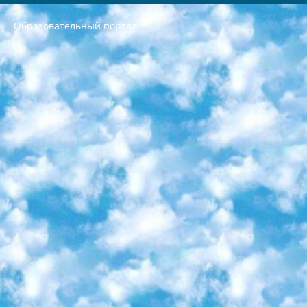
Образовательный портал
РЕСПУБЛИКА УЗБЕКИСТАН МИНИСТРЕРСТВО ДОШКОЛЬНОГО И ШКОЛЬНОГО ОБРАЗОВАНИЯ КОМАНДА в общеобразовательных учреждениях в 2023-2024 учебном году организация и проведение итоговой государственной аттестации обучающихся о Министра дошкольного и школьного образования Республики Узбекистан от 4 марта 2008 года (постановлением Минюста от 20 марта 2008 года № 1778 государственной регистрации) «Итоговое состояние учащихся общего среднего образования на основании положения об утверждении положения об аттестации общего среднего образования выпускной экзамен студентов в образовательных учреждениях в 2023-2024 учебном году В целях организации и прохождения аттестации приказываю: 1. Следующее: перечень предметов, по которым будет проводиться итоговая государственная аттестация и экзамен формы перевода согласно приложению 1; сертификаты международного образца, оценивающие уровень владения иностранными языками перечень согласно приложению 2; 2. Педагогический при специализированных образовательных учреждениях. научно-практический центр квалификации и международной оценки (Д.Давидова) 2024 г. До 25 марта: задания по предметам, по которым будет проводиться итоговая аттестация разработка и утверждение технических условий; итоговая аттестация на основании разработанного предметного задания разработка вопросов по предметам (устно и письменно), экзамен передача; общеобразовательные средние школы и специальные учебные заведения учащиеся выпускных классов школ и интернатов в агентской системе подготовка базы данных экзаменационных материалов и критериев оценки; перевод базы экзаменационных материалов на все языки обучения подать в Республиканский образовательный центр для изготовления; варианты экзаменов на основе разработанных контрольных материалов пусть будут поставлены задачи формирования. 3. Республиканский образовательный центр (Ш.Худайкулов) до 5 апреля 2024 года. до: база данных предоставленных экзаменационных материалов на все языки обучения перевод и экспертиза; для слепых, слабовидящих, глухих, слабослышащих и умственно отсталых детей учащиеся выпускных классов специализированных школ и школ-интернатов база данных экзаменационных материалов на всех преподаваемых языках подготовка критериев оценки; специализированные школы для умственно отсталых детей и технологии для учащихся выпускных классов школ-интернатов разработка соответствующих рекомендаций и критериев проведения ЕГЭ по естествознанию давать задания. 4. Педагогический при специализированных образовательных учреждениях. Научно-практический центр навыков и международной оценки (Д.Давидова), Республика образовательный центр (Худайкулов Ш.) итоговый государственный аттестационный экзамен ориентирован на творческое и логическое мышление при подготовке базы материалов учитывать введение заданий. 5. Следует отметить, что: сертификат государственного образца о знании общеобразовательного предмета и как минимум национальный уровень B1 по предметам на иностранных языках, указанным в Приложении 2. или международно признанный сертификат эквивалентного уровня студенты, изучающие определенный предмет, освобождаются от экзамена; по соответствующим предметам запланирована итоговая государственная аттестация за день до дня, путем жеребьевки Рабочей группой (в письменной форме по предметам, проводимым в форме) из числа сформированных вариантов выбрано 2 варианта; 2 выбранных варианта экзамена анонсированы на официальном сайте министерства и все выпускники по всей стране на основе этих вариантов проводит итоговую государственную аттестацию. 6. Государственное образование учащихся средних общеобразовательных учреждений. знания в соответствии с квалификационными требованиями, которые необходимо приобрести на основании стандартов итоговый (выпускной) контроль для 9 и 11 классов в целях тестирования Экзамены (далее – экзамены) состоят из предметов, перечисленных в приложении 1. будет сделано. 7. Экзамены пройдут с 26 мая по 15 июня 2024 г. (кроме науки физического воспитания). 8. Физическая для учащихся 9 классов общесредних образовательных учреждений. Экзамены по предмету «Образование, квалификация медицина» 1-6 мая 2024 года. сотрудники перевести под присмотр (с отклонениями в физическом или умственном развитии) специализированная школа для детей, школы-интернаты и со сколиозом школы-интернаты санаторного типа для больных детей исключены). 9. Он был слепым, слабовидящим и имел нарушения опорно-двигательного аппарата. экзамены в специализированных школах и интернатах для детей должны проводиться исходя из требований, предъявляемых к общеобразовательным учреждениям (физкультура кроме науки). 10. Специализированная школа для глухих и слабослышащих детей. и экзамены в интернатах и быть реализован в виде письменного теста по математике. 11. Специальность для умственно отсталых детей. Для 9 класса Родной язык и литературное письмо Государственный язык (язык обучения – узбекский). для неклассов) написано Математическое письмо Письменная/устная история Узбекистана Физическое воспитание практично Итоговый контроль Для 11 класса Написание родного языка и литературы (эссе) Математическое письмо Узбекский язык (обучение на узбекском языке) не посещающее общее среднее образование для учреждений)/Образовательное учреждение выбор письменный и устный Иностранный язык письменный/устный Письменная/устная история Узбекистана *По выбору студента:  Химия  Физика  Основы государственного права  География 10 бесплатных образовательных ресурсов - Мы составили подборку онлайн-проектов с интерактивными упражнениями, видеолекциями и статьями. Они помогут вам обрести новые и освежить старые знания бесплатно. 1. «ИНТУИТ» Старейшая образовательная площадка Рунета. Здесь вы найдёте сотни текстовых и видеокурсов на десятки различных тем — от программирования до психологии. Многие курсы подготовлены российскими университетами и крупными международными компаниями вроде Intel и Microsoft. Самостоятельное обучение бесплатное, но желающие могут оплатить услуги персональных наставников. 2. «Смартия» знакомит с актуальными профессиями и подсказывает, как им обучаться. Выбрав заинтересовавшую вас специальность — SMM-специалист, фотограф, веб-дизайнер или другую, — увидите список необходимых для неё умений. Чтобы вы могли освоить их самостоятельно, для каждого умения площадка отображает подборку ссылок на учебные материалы. Хотя «Смартия» ориентируется на русскоязычную аудиторию, часть контента всё же доступна только на английском. 3. «Лекторий Физтеха» Проект Московского физико-технического института (Физтеха). С его помощью вы можете смотреть онлайн серии лекций, записанные на видео в этом вузе. В числе доступных предметов — физика, биология, химия, информационные технологии и другие. К некоторым лекциям администрация ресурса прилагает готовые конспекты, которые можно скачивать в PDF-формате. 4. ITMOcourses Онлайн-площадка Санкт-Петербургского национального исследовательского университета информационных технологий, механики и оптики (ИТМО). Ресурс предоставляет свободный доступ к курсам, разработанным в этом вузе. Каталог материалов разбит на четыре категории: «Оптические системы и технологии», «Приборостроение и робототехника», «Информационные технологии» и «Биотехнологии». Курсы состоят из видеолекций, интерактивных демонстраций и заданий. 5. «КиберЛенинка» Электронная научная библиотека открытого доступа. Каталог площадки регулярно обрастает текстами статей из различных научных изданий. Сгруппированные по журналам и рубрикам публикации можно читать онлайн или скачивать целиком в PDF-формате. Проект нацелен на популяризацию науки за счёт открытого доступа к качественной информации. 6. «ПостНаука» На этом ресурсе публикуют подборки видеолекций, составленные экспертами из разных отраслей и объединённые общими темами. Среди них, к примеру, есть серии «Биоинформатика и геномика», «Культура средневековой Скандинавии» и Cinema Studies о теории кино. Каждая подборка лекций — логически связанная история, рассказанная экспертом от первого лица. Кроме того, на сайте появляются научно-образовательные статьи и тесты на разные темы. 7. «Newочём» Команда проекта «Newочём» отбирает самые интересные тексты из англоязычных СМИ и переводит те из них, за которые голосуют участники сообщества «ВКонтакте». По большей части это научно-популярные статьи. Редакторы придумывают лишь заголовки, в остальном содержание переводов соответствует оригиналам. Полные тексты можно читать прямо в социальной сети. 8. InternetUrok Онлайн-база материалов по основным дисциплинам школьной программы. Информация на сайте структурирована по классам, предметам и темам (урокам). Каждый урок состоит из видеолекций и конспектов. Есть также интерактивные тренажёры и тесты для закрепления пройденного материала. Даже если вы давно окончили школу, возможность повторить программу старших классов всегда может пригодиться. 9. Edutainme Ещё один ресурс об образовании. В отличие от Newtonew, как мне кажется, Edutainme больше ориентируется на представителей индустрии: педагогов, предпринимателей, разработчиков образовательных проектов. Но и любой, кто просто стремится к саморазвитию, найдёт на сайте много полезного и интересного для себя. Например, информацию о новых курсах и образовательных сервисах. 10. Newtonew Онлайн-медиа об образовании и обучении в широком смысле. Авторы Newtonew пишут об инструментах, заведениях, тактиках и стратегиях, которые помогают учить других и получать новые знания самостоятельно. На этой площадке вы найдёте новости, обзоры, аналитические мат