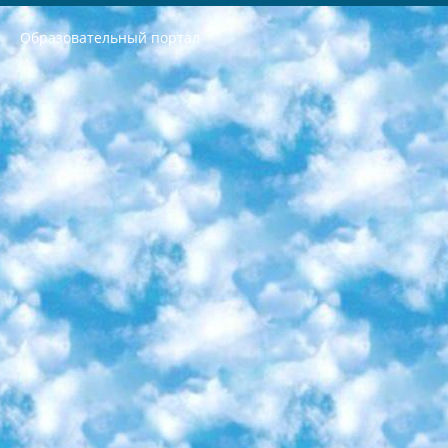
Образовательный портал
РЕСПУБЛИКА УЗБЕКИСТАН МИНИСТРЕРСТВО ДОШКОЛЬНОГО И ШКОЛЬНОГО ОБРАЗОВАНИЯ КОМАНДА в общеобразовательных учреждениях в 2023-2024 учебном году организация и проведение итоговой государственной аттестации обучающихся о Министра дошкольного и школьного образования Республики Узбекистан от 4 марта 2008 года (постановлением Минюста от 20 марта 2008 года № 1778 государственной регистрации) «Итоговое состояние учащихся общего среднего образования на основании положения об утверждении положения об аттестации общего среднего образования выпускной экзамен студентов в образовательных учреждениях в 2023-2024 учебном году В целях организации и прохождения аттестации приказываю: 1. Следующее: перечень предметов, по которым будет проводиться итоговая государственная аттестация и экзамен формы перевода согласно приложению 1; сертификаты международного образца, оценивающие уровень владения иностранными языками перечень согласно приложению 2; 2. Педагогический при специализированных образовательных учреждениях. научно-практический центр квалификации и международной оценки (Д.Давидова) 2024 г. До 25 марта: задания по предметам, по которым будет проводиться итоговая аттестация разработка и утверждение технических условий; итоговая аттестация на основании разработанного предметного задания разработка вопросов по предметам (устно и письменно), экзамен передача; общеобразовательные средние школы и специальные учебные заведения учащиеся выпускных классов школ и интернатов в агентской системе подготовка базы данных экзаменационных материалов и критериев оценки; перевод базы экзаменационных материалов на все языки обучения подать в Республиканский образовательный центр для изготовления; варианты экзаменов на основе разработанных контрольных материалов пусть будут поставлены задачи формирования. 3. Республиканский образовательный центр (Ш.Худайкулов) до 5 апреля 2024 года. до: база данных предоставленных экзаменационных материалов на все языки обучения перевод и экспертиза; для слепых, слабовидящих, глухих, слабослышащих и умственно отсталых детей учащиеся выпускных классов специализированных школ и школ-интернатов база данных экзаменационных материалов на всех преподаваемых языках подготовка критериев оценки; специализированные школы для умственно отсталых детей и технологии для учащихся выпускных классов школ-интернатов разработка соответствующих рекомендаций и критериев проведения ЕГЭ по естествознанию давать задания. 4. Педагогический при специализированных образовательных учреждениях. Научно-практический центр навыков и международной оценки (Д.Давидова), Республика образовательный центр (Худайкулов Ш.) итоговый государственный аттестационный экзамен ориентирован на творческое и логическое мышление при подготовке базы материалов учитывать введение заданий. 5. Следует отметить, что: сертификат государственного образца о знании общеобразовательного предмета и как минимум национальный уровень B1 по предметам на иностранных языках, указанным в Приложении 2. или международно признанный сертификат эквивалентного уровня студенты, изучающие определенный предмет, освобождаются от экзамена; по соответствующим предметам запланирована итоговая государственная аттестация за день до дня, путем жеребьевки Рабочей группой (в письменной форме по предметам, проводимым в форме) из числа сформированных вариантов выбрано 2 варианта; 2 выбранных варианта экзамена анонсированы на официальном сайте министерства и все выпускники по всей стране на основе этих вариантов проводит итоговую государственную аттестацию. 6. Государственное образование учащихся средних общеобразовательных учреждений. знания в соответствии с квалификационными требованиями, которые необходимо приобрести на основании стандартов итоговый (выпускной) контроль для 9 и 11 классов в целях тестирования Экзамены (далее – экзамены) состоят из предметов, перечисленных в приложении 1. будет сделано. 7. Экзамены пройдут с 26 мая по 15 июня 2024 г. (кроме науки физического воспитания). 8. Физическая для учащихся 9 классов общесредних образовательных учреждений. Экзамены по предмету «Образование, квалификация медицина» 1-6 мая 2024 года. сотрудники перевести под присмотр (с отклонениями в физическом или умственном развитии) специализированная школа для детей, школы-интернаты и со сколиозом школы-интернаты санаторного типа для больных детей исключены). 9. Он был слепым, слабовидящим и имел нарушения опорно-двигательного аппарата. экзамены в специализированных школах и интернатах для детей должны проводиться исходя из требований, предъявляемых к общеобразовательным учреждениям (физкультура кроме науки). 10. Специализированная школа для глухих и слабослышащих детей. и экзамены в интернатах и быть реализован в виде письменного теста по математике. 11. Специальность для умственно отсталых детей. Для 9 класса Родной язык и литературное письмо Государственный язык (язык обучения – узбекский). для неклассов) написано Математическое письмо Письменная/устная история Узбекистана Физическое воспитание практично Итоговый контроль Для 11 класса Написание родного языка и литературы (эссе) Математическое письмо Узбекский язык (обучение на узбекском языке) не посещающее общее среднее образование для учреждений)/Образовательное учреждение выбор письменный и устный Иностранный язык письменный/устный Письменная/устная история Узбекистана *По выбору студента:  Химия  Физика  Основы государственного права  География 10 бесплатных образовательных ресурсов - Мы составили подборку онлайн-проектов с интерактивными упражнениями, видеолекциями и статьями. Они помогут вам обрести новые и освежить старые знания бесплатно. 1. «ИНТУИТ» Старейшая образовательная площадка Рунета. Здесь вы найдёте сотни текстовых и видеокурсов на десятки различных тем — от программирования до психологии. Многие курсы подготовлены российскими университетами и крупными международными компаниями вроде Intel и Microsoft. Самостоятельное обучение бесплатное, но желающие могут оплатить услуги персональных наставников. 2. «Смартия» знакомит с актуальными профессиями и подсказывает, как им обучаться. Выбрав заинтересовавшую вас специальность — SMM-специалист, фотограф, веб-дизайнер или другую, — увидите список необходимых для неё умений. Чтобы вы могли освоить их самостоятельно, для каждого умения площадка отображает подборку ссылок на учебные материалы. Хотя «Смартия» ориентируется на русскоязычную аудиторию, часть контента всё же доступна только на английском. 3. «Лекторий Физтеха» Проект Московского физико-технического института (Физтеха). С его помощью вы можете смотреть онлайн серии лекций, записанные на видео в этом вузе. В числе доступных предметов — физика, биология, химия, информационные технологии и другие. К некоторым лекциям администрация ресурса прилагает готовые конспекты, которые можно скачивать в PDF-формате. 4. ITMOcourses Онлайн-площадка Санкт-Петербургского национального исследовательского университета информационных технологий, механики и оптики (ИТМО). Ресурс предоставляет свободный доступ к курсам, разработанным в этом вузе. Каталог материалов разбит на четыре категории: «Оптические системы и технологии», «Приборостроение и робототехника», «Информационные технологии» и «Биотехнологии». Курсы состоят из видеолекций, интерактивных демонстраций и заданий. 5. «КиберЛенинка» Электронная научная библиотека открытого доступа. Каталог площадки регулярно обрастает текстами статей из различных научных изданий. Сгруппированные по журналам и рубрикам публикации можно читать онлайн или скачивать целиком в PDF-формате. Проект нацелен на популяризацию науки за счёт открытого доступа к качественной информации. 6. «ПостНаука» На этом ресурсе публикуют подборки видеолекций, составленные экспертами из разных отраслей и объединённые общими темами. Среди них, к примеру, есть серии «Биоинформатика и геномика», «Культура средневековой Скандинавии» и Cinema Studies о теории кино. Каждая подборка лекций — логически связанная история, рассказанная экспертом от первого лица. Кроме того, на сайте появляются научно-образовательные статьи и тесты на разные темы. 7. «Newочём» Команда проекта «Newочём» отбирает самые интересные тексты из англоязычных СМИ и переводит те из них, за которые голосуют участники сообщества «ВКонтакте». По большей части это научно-популярные статьи. Редакторы придумывают лишь заголовки, в остальном содержание переводов соответствует оригиналам. Полные тексты можно читать прямо в социальной сети. 8. InternetUrok Онлайн-база материалов по основным дисциплинам школьной программы. Информация на сайте структурирована по классам, предметам и темам (урокам). Каждый урок состоит из видеолекций и конспектов. Есть также интерактивные тренажёры и тесты для закрепления пройденного материала. Даже если вы давно окончили школу, возможность повторить программу старших классов всегда может пригодиться. 9. Edutainme Ещё один ресурс об образовании. В отличие от Newtonew, как мне кажется, Edutainme больше ориентируется на представителей индустрии: педагогов, предпринимателей, разработчиков образовательных проектов. Но и любой, кто просто стремится к саморазвитию, найдёт на сайте много полезного и интересного для себя. Например, информацию о новых курсах и образовательных сервисах. 10. Newtonew Онлайн-медиа об образовании и обучении в широком смысле. Авторы Newtonew пишут об инструментах, заведениях, тактиках и стратегиях, которые помогают учить других и получать новые знания самостоятельно. На этой площадке вы найдёте новости, обзоры, аналитические мат