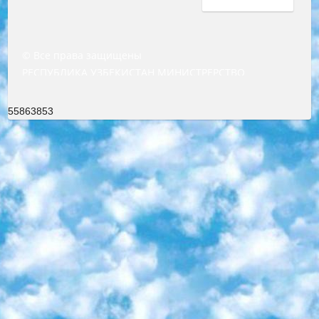
© Все права защищены
РЕСПУБЛИКА УЗБЕКИСТАН МИНИСТРЕРСТВО ДОШКОЛЬНОГО И ШКОЛЬНОГО ОБРАЗОВАНИЯ КОМАНДА в общеобразовательных учреждениях в 2023-2024 учебном году организация и проведение итоговой государственной аттестации обучающихся о Министра дошкольного и школьного образования Республики Узбекистан от 4 марта 2008 года (постановлением Минюста от 20 марта 2008 года № 1778 государственной регистрации) «Итоговое состояние учащихся общего среднего образования на основании положения об утверждении положения об аттестации общего среднего образования выпускной экзамен студентов в образовательных учреждениях в 2023-2024 учебном году В целях организации и прохождения аттестации приказываю: 1. Следующее: перечень предметов, по которым будет проводиться итоговая государственная аттестация и экзамен формы перевода согласно приложению 1; сертификаты международного образца, оценивающие уровень владения иностранными языками перечень согласно приложению 2; 2. Педагогический при специализированных образовательных учреждениях. научно-практический центр квалификации и международной оценки (Д.Давидова) 2024 г. До 25 марта: задания по предметам, по которым будет проводиться итоговая аттестация разработка и утверждение технических условий; итоговая аттестация на основании разработанного предметного задания разработка вопросов по предметам (устно и письменно), экзамен передача; общеобразовательные средние школы и специальные учебные заведения учащиеся выпускных классов школ и интернатов в агентской системе подготовка базы данных экзаменационных материалов и критериев оценки; перевод базы экзаменационных материалов на все языки обучения подать в Республиканский образовательный центр для изготовления; варианты экзаменов на основе разработанных контрольных материалов пусть будут поставлены задачи формирования. 3. Республиканский образовательный центр (Ш.Худайкулов) до 5 апреля 2024 года. до: база данных предоставленных экзаменационных материалов на все языки обучения перевод и экспертиза; для слепых, слабовидящих, глухих, слабослышащих и умственно отсталых детей учащиеся выпускных классов специализированных школ и школ-интернатов база данных экзаменационных материалов на всех преподаваемых языках подготовка критериев оценки; специализированные школы для умственно отсталых детей и технологии для учащихся выпускных классов школ-интернатов разработка соответствующих рекомендаций и критериев проведения ЕГЭ по естествознанию давать задания. 4. Педагогический при специализированных образовательных учреждениях. Научно-практический центр навыков и международной оценки (Д.Давидова), Республика образовательный центр (Худайкулов Ш.) итоговый государственный аттестационный экзамен ориентирован на творческое и логическое мышление при подготовке базы материалов учитывать введение заданий. 5. Следует отметить, что: сертификат государственного образца о знании общеобразовательного предмета и как минимум национальный уровень B1 по предметам на иностранных языках, указанным в Приложении 2. или международно признанный сертификат эквивалентного уровня студенты, изучающие определенный предмет, освобождаются от экзамена; по соответствующим предметам запланирована итоговая государственная аттестация за день до дня, путем жеребьевки Рабочей группой (в письменной форме по предметам, проводимым в форме) из числа сформированных вариантов выбрано 2 варианта; 2 выбранных варианта экзамена анонсированы на официальном сайте министерства и все выпускники по всей стране на основе этих вариантов проводит итоговую государственную аттестацию. 6. Государственное образование учащихся средних общеобразовательных учреждений. знания в соответствии с квалификационными требованиями, которые необходимо приобрести на основании стандартов итоговый (выпускной) контроль для 9 и 11 классов в целях тестирования Экзамены (далее – экзамены) состоят из предметов, перечисленных в приложении 1. будет сделано. 7. Экзамены пройдут с 26 мая по 15 июня 2024 г. (кроме науки физического воспитания). 8. Физическая для учащихся 9 классов общесредних образовательных учреждений. Экзамены по предмету «Образование, квалификация медицина» 1-6 мая 2024 года. сотрудники перевести под присмотр (с отклонениями в физическом или умственном развитии) специализированная школа для детей, школы-интернаты и со сколиозом школы-интернаты санаторного типа для больных детей исключены). 9. Он был слепым, слабовидящим и имел нарушения опорно-двигательного аппарата. экзамены в специализированных школах и интернатах для детей должны проводиться исходя из требований, предъявляемых к общеобразовательным учреждениям (физкультура кроме науки). 10. Специализированная школа для глухих и слабослышащих детей. и экзамены в интернатах и быть реализован в виде письменного теста по математике. 11. Специальность для умственно отсталых детей. Для 9 класса Родной язык и литературное письмо Государственный язык (язык обучения – узбекский). для неклассов) написано Математическое письмо Письменная/устная история Узбекистана Физическое воспитание практично Итоговый контроль Для 11 класса Написание родного языка и литературы (эссе) Математическое письмо Узбекский язык (обучение на узбекском языке) не посещающее общее среднее образование для учреждений)/Образовательное учреждение выбор письменный и устный Иностранный язык письменный/устный Письменная/устная история Узбекистана *По выбору студента:  Химия  Физика  Основы государственного права  География 10 бесплатных образовательных ресурсов - Мы составили подборку онлайн-проектов с интерактивными упражнениями, видеолекциями и статьями. Они помогут вам обрести новые и освежить старые знания бесплатно. 1. «ИНТУИТ» Старейшая образовательная площадка Рунета. Здесь вы найдёте сотни текстовых и видеокурсов на десятки различных тем — от программирования до психологии. Многие курсы подготовлены российскими университетами и крупными международными компаниями вроде Intel и Microsoft. Самостоятельное обучение бесплатное, но желающие могут оплатить услуги персональных наставников. 2. «Смартия» знакомит с актуальными профессиями и подсказывает, как им обучаться. Выбрав заинтересовавшую вас специальность — SMM-специалист, фотограф, веб-дизайнер или другую, — увидите список необходимых для неё умений. Чтобы вы могли освоить их самостоятельно, для каждого умения площадка отображает подборку ссылок на учебные материалы. Хотя «Смартия» ориентируется на русскоязычную аудиторию, часть контента всё же доступна только на английском. 3. «Лекторий Физтеха» Проект Московского физико-технического института (Физтеха). С его помощью вы можете смотреть онлайн серии лекций, записанные на видео в этом вузе. В числе доступных предметов — физика, биология, химия, информационные технологии и другие. К некоторым лекциям администрация ресурса прилагает готовые конспекты, которые можно скачивать в PDF-формате. 4. ITMOcourses Онлайн-площадка Санкт-Петербургского национального исследовательского университета информационных технологий, механики и оптики (ИТМО). Ресурс предоставляет свободный доступ к курсам, разработанным в этом вузе. Каталог материалов разбит на четыре категории: «Оптические системы и технологии», «Приборостроение и робототехника», «Информационные технологии» и «Биотехнологии». Курсы состоят из видеолекций, интерактивных демонстраций и заданий. 5. «КиберЛенинка» Электронная научная библиотека открытого доступа. Каталог площадки регулярно обрастает текстами статей из различных научных изданий. Сгруппированные по журналам и рубрикам публикации можно читать онлайн или скачивать целиком в PDF-формате. Проект нацелен на популяризацию науки за счёт открытого доступа к качественной информации. 6. «ПостНаука» На этом ресурсе публикуют подборки видеолекций, составленные экспертами из разных отраслей и объединённые общими темами. Среди них, к примеру, есть серии «Биоинформатика и геномика», «Культура средневековой Скандинавии» и Cinema Studies о теории кино. Каждая подборка лекций — логически связанная история, рассказанная экспертом от первого лица. Кроме того, на сайте появляются научно-образовательные статьи и тесты на разные темы. 7. «Newочём» Команда проекта «Newочём» отбирает самые интересные тексты из англоязычных СМИ и переводит те из них, за которые голосуют участники сообщества «ВКонтакте». По большей части это научно-популярные статьи. Редакторы придумывают лишь заголовки, в остальном содержание переводов соответствует оригиналам. Полные тексты можно читать прямо в социальной сети. 8. InternetUrok Онлайн-база материалов по основным дисциплинам школьной программы. Информация на сайте структурирована по классам, предметам и темам (урокам). Каждый урок состоит из видеолекций и конспектов. Есть также интерактивные тренажёры и тесты для закрепления пройденного материала. Даже если вы давно окончили школу, возможность повторить программу старших классов всегда может пригодиться. 9. Edutainme Ещё один ресурс об образовании. В отличие от Newtonew, как мне кажется, Edutainme больше ориентируется на представителей индустрии: педагогов, предпринимателей, разработчиков образовательных проектов. Но и любой, кто просто стремится к саморазвитию, найдёт на сайте много полезного и интересного для себя. Например, информацию о новых курсах и образовательных сервисах. 10. Newtonew Онлайн-медиа об образовании и обучении в широком смысле. Авторы Newtonew пишут об инструментах, заведениях, тактиках и стратегиях, которые помогают учить других и получать новые знания самостоятельно. На этой площадке вы найдёте новости, обзоры, аналитические мате
55863853