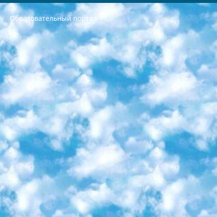
Образовательный портал
РЕСПУБЛИКА УЗБЕКИСТАН МИНИСТРЕРСТВО ДОШКОЛЬНОГО И ШКОЛЬНОГО ОБРАЗОВАНИЯ КОМАНДА в общеобразовательных учреждениях в 2023-2024 учебном году организация и проведение итоговой государственной аттестации обучающихся о Министра дошкольного и школьного образования Республики Узбекистан от 4 марта 2008 года (постановлением Минюста от 20 марта 2008 года № 1778 государственной регистрации) «Итоговое состояние учащихся общего среднего образования на основании положения об утверждении положения об аттестации общего среднего образования выпускной экзамен студентов в образовательных учреждениях в 2023-2024 учебном году В целях организации и прохождения аттестации приказываю: 1. Следующее: перечень предметов, по которым будет проводиться итоговая государственная аттестация и экзамен формы перевода согласно приложению 1; сертификаты международного образца, оценивающие уровень владения иностранными языками перечень согласно приложению 2; 2. Педагогический при специализированных образовательных учреждениях. научно-практический центр квалификации и международной оценки (Д.Давидова) 2024 г. До 25 марта: задания по предметам, по которым будет проводиться итоговая аттестация разработка и утверждение технических условий; итоговая аттестация на основании разработанного предметного задания разработка вопросов по предметам (устно и письменно), экзамен передача; общеобразовательные средние школы и специальные учебные заведения учащиеся выпускных классов школ и интернатов в агентской системе подготовка базы данных экзаменационных материалов и критериев оценки; перевод базы экзаменационных материалов на все языки обучения подать в Республиканский образовательный центр для изготовления; варианты экзаменов на основе разработанных контрольных материалов пусть будут поставлены задачи формирования. 3. Республиканский образовательный центр (Ш.Худайкулов) до 5 апреля 2024 года. до: база данных предоставленных экзаменационных материалов на все языки обучения перевод и экспертиза; для слепых, слабовидящих, глухих, слабослышащих и умственно отсталых детей учащиеся выпускных классов специализированных школ и школ-интернатов база данных экзаменационных материалов на всех преподаваемых языках подготовка критериев оценки; специализированные школы для умственно отсталых детей и технологии для учащихся выпускных классов школ-интернатов разработка соответствующих рекомендаций и критериев проведения ЕГЭ по естествознанию давать задания. 4. Педагогический при специализированных образовательных учреждениях. Научно-практический центр навыков и международной оценки (Д.Давидова), Республика образовательный центр (Худайкулов Ш.) итоговый государственный аттестационный экзамен ориентирован на творческое и логическое мышление при подготовке базы материалов учитывать введение заданий. 5. Следует отметить, что: сертификат государственного образца о знании общеобразовательного предмета и как минимум национальный уровень B1 по предметам на иностранных языках, указанным в Приложении 2. или международно признанный сертификат эквивалентного уровня студенты, изучающие определенный предмет, освобождаются от экзамена; по соответствующим предметам запланирована итоговая государственная аттестация за день до дня, путем жеребьевки Рабочей группой (в письменной форме по предметам, проводимым в форме) из числа сформированных вариантов выбрано 2 варианта; 2 выбранных варианта экзамена анонсированы на официальном сайте министерства и все выпускники по всей стране на основе этих вариантов проводит итоговую государственную аттестацию. 6. Государственное образование учащихся средних общеобразовательных учреждений. знания в соответствии с квалификационными требованиями, которые необходимо приобрести на основании стандартов итоговый (выпускной) контроль для 9 и 11 классов в целях тестирования Экзамены (далее – экзамены) состоят из предметов, перечисленных в приложении 1. будет сделано. 7. Экзамены пройдут с 26 мая по 15 июня 2024 г. (кроме науки физического воспитания). 8. Физическая для учащихся 9 классов общесредних образовательных учреждений. Экзамены по предмету «Образование, квалификация медицина» 1-6 мая 2024 года. сотрудники перевести под присмотр (с отклонениями в физическом или умственном развитии) специализированная школа для детей, школы-интернаты и со сколиозом школы-интернаты санаторного типа для больных детей исключены). 9. Он был слепым, слабовидящим и имел нарушения опорно-двигательного аппарата. экзамены в специализированных школах и интернатах для детей должны проводиться исходя из требований, предъявляемых к общеобразовательным учреждениям (физкультура кроме науки). 10. Специализированная школа для глухих и слабослышащих детей. и экзамены в интернатах и быть реализован в виде письменного теста по математике. 11. Специальность для умственно отсталых детей. Для 9 класса Родной язык и литературное письмо Государственный язык (язык обучения – узбекский). для неклассов) написано Математическое письмо Письменная/устная история Узбекистана Физическое воспитание практично Итоговый контроль Для 11 класса Написание родного языка и литературы (эссе) Математическое письмо Узбекский язык (обучение на узбекском языке) не посещающее общее среднее образование для учреждений)/Образовательное учреждение выбор письменный и устный Иностранный язык письменный/устный Письменная/устная история Узбекистана *По выбору студента:  Химия  Физика  Основы государственного права  География 10 бесплатных образовательных ресурсов - Мы составили подборку онлайн-проектов с интерактивными упражнениями, видеолекциями и статьями. Они помогут вам обрести новые и освежить старые знания бесплатно. 1. «ИНТУИТ» Старейшая образовательная площадка Рунета. Здесь вы найдёте сотни текстовых и видеокурсов на десятки различных тем — от программирования до психологии. Многие курсы подготовлены российскими университетами и крупными международными компаниями вроде Intel и Microsoft. Самостоятельное обучение бесплатное, но желающие могут оплатить услуги персональных наставников. 2. «Смартия» знакомит с актуальными профессиями и подсказывает, как им обучаться. Выбрав заинтересовавшую вас специальность — SMM-специалист, фотограф, веб-дизайнер или другую, — увидите список необходимых для неё умений. Чтобы вы могли освоить их самостоятельно, для каждого умения площадка отображает подборку ссылок на учебные материалы. Хотя «Смартия» ориентируется на русскоязычную аудиторию, часть контента всё же доступна только на английском. 3. «Лекторий Физтеха» Проект Московского физико-технического института (Физтеха). С его помощью вы можете смотреть онлайн серии лекций, записанные на видео в этом вузе. В числе доступных предметов — физика, биология, химия, информационные технологии и другие. К некоторым лекциям администрация ресурса прилагает готовые конспекты, которые можно скачивать в PDF-формате. 4. ITMOcourses Онлайн-площадка Санкт-Петербургского национального исследовательского университета информационных технологий, механики и оптики (ИТМО). Ресурс предоставляет свободный доступ к курсам, разработанным в этом вузе. Каталог материалов разбит на четыре категории: «Оптические системы и технологии», «Приборостроение и робототехника», «Информационные технологии» и «Биотехнологии». Курсы состоят из видеолекций, интерактивных демонстраций и заданий. 5. «КиберЛенинка» Электронная научная библиотека открытого доступа. Каталог площадки регулярно обрастает текстами статей из различных научных изданий. Сгруппированные по журналам и рубрикам публикации можно читать онлайн или скачивать целиком в PDF-формате. Проект нацелен на популяризацию науки за счёт открытого доступа к качественной информации. 6. «ПостНаука» На этом ресурсе публикуют подборки видеолекций, составленные экспертами из разных отраслей и объединённые общими темами. Среди них, к примеру, есть серии «Биоинформатика и геномика», «Культура средневековой Скандинавии» и Cinema Studies о теории кино. Каждая подборка лекций — логически связанная история, рассказанная экспертом от первого лица. Кроме того, на сайте появляются научно-образовательные статьи и тесты на разные темы. 7. «Newочём» Команда проекта «Newочём» отбирает самые интересные тексты из англоязычных СМИ и переводит те из них, за которые голосуют участники сообщества «ВКонтакте». По большей части это научно-популярные статьи. Редакторы придумывают лишь заголовки, в остальном содержание переводов соответствует оригиналам. Полные тексты можно читать прямо в социальной сети. 8. InternetUrok Онлайн-база материалов по основным дисциплинам школьной программы. Информация на сайте структурирована по классам, предметам и темам (урокам). Каждый урок состоит из видеолекций и конспектов. Есть также интерактивные тренажёры и тесты для закрепления пройденного материала. Даже если вы давно окончили школу, возможность повторить программу старших классов всегда может пригодиться. 9. Edutainme Ещё один ресурс об образовании. В отличие от Newtonew, как мне кажется, Edutainme больше ориентируется на представителей индустрии: педагогов, предпринимателей, разработчиков образовательных проектов. Но и любой, кто просто стремится к саморазвитию, найдёт на сайте много полезного и интересного для себя. Например, информацию о новых курсах и образовательных сервисах. 10. Newtonew Онлайн-медиа об образовании и обучении в широком смысле. Авторы Newtonew пишут об инструментах, заведениях, тактиках и стратегиях, которые помогают учить других и получать новые знания самостоятельно. На этой площадке вы найдёте новости, обзоры, аналитические мат