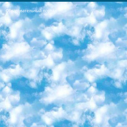
Образовательный портал
РЕСПУБЛИКА УЗБЕКИСТАН МИНИСТРЕРСТВО ДОШКОЛЬНОГО И ШКОЛЬНОГО ОБРАЗОВАНИЯ КОМАНДА в общеобразовательных учреждениях в 2023-2024 учебном году организация и проведение итоговой государственной аттестации обучающихся о Министра дошкольного и школьного образования Республики Узбекистан от 4 марта 2008 года (постановлением Минюста от 20 марта 2008 года № 1778 государственной регистрации) «Итоговое состояние учащихся общего среднего образования на основании положения об утверждении положения об аттестации общего среднего образования выпускной экзамен студентов в образовательных учреждениях в 2023-2024 учебном году В целях организации и прохождения аттестации приказываю: 1. Следующее: перечень предметов, по которым будет проводиться итоговая государственная аттестация и экзамен формы перевода согласно приложению 1; сертификаты международного образца, оценивающие уровень владения иностранными языками перечень согласно приложению 2; 2. Педагогический при специализированных образовательных учреждениях. научно-практический центр квалификации и международной оценки (Д.Давидова) 2024 г. До 25 марта: задания по предметам, по которым будет проводиться итоговая аттестация разработка и утверждение технических условий; итоговая аттестация на основании разработанного предметного задания разработка вопросов по предметам (устно и письменно), экзамен передача; общеобразовательные средние школы и специальные учебные заведения учащиеся выпускных классов школ и интернатов в агентской системе подготовка базы данных экзаменационных материалов и критериев оценки; перевод базы экзаменационных материалов на все языки обучения подать в Республиканский образовательный центр для изготовления; варианты экзаменов на основе разработанных контрольных материалов пусть будут поставлены задачи формирования. 3. Республиканский образовательный центр (Ш.Худайкулов) до 5 апреля 2024 года. до: база данных предоставленных экзаменационных материалов на все языки обучения перевод и экспертиза; для слепых, слабовидящих, глухих, слабослышащих и умственно отсталых детей учащиеся выпускных классов специализированных школ и школ-интернатов база данных экзаменационных материалов на всех преподаваемых языках подготовка критериев оценки; специализированные школы для умственно отсталых детей и технологии для учащихся выпускных классов школ-интернатов разработка соответствующих рекомендаций и критериев проведения ЕГЭ по естествознанию давать задания. 4. Педагогический при специализированных образовательных учреждениях. Научно-практический центр навыков и международной оценки (Д.Давидова), Республика образовательный центр (Худайкулов Ш.) итоговый государственный аттестационный экзамен ориентирован на творческое и логическое мышление при подготовке базы материалов учитывать введение заданий. 5. Следует отметить, что: сертификат государственного образца о знании общеобразовательного предмета и как минимум национальный уровень B1 по предметам на иностранных языках, указанным в Приложении 2. или международно признанный сертификат эквивалентного уровня студенты, изучающие определенный предмет, освобождаются от экзамена; по соответствующим предметам запланирована итоговая государственная аттестация за день до дня, путем жеребьевки Рабочей группой (в письменной форме по предметам, проводимым в форме) из числа сформированных вариантов выбрано 2 варианта; 2 выбранных варианта экзамена анонсированы на официальном сайте министерства и все выпускники по всей стране на основе этих вариантов проводит итоговую государственную аттестацию. 6. Государственное образование учащихся средних общеобразовательных учреждений. знания в соответствии с квалификационными требованиями, которые необходимо приобрести на основании стандартов итоговый (выпускной) контроль для 9 и 11 классов в целях тестирования Экзамены (далее – экзамены) состоят из предметов, перечисленных в приложении 1. будет сделано. 7. Экзамены пройдут с 26 мая по 15 июня 2024 г. (кроме науки физического воспитания). 8. Физическая для учащихся 9 классов общесредних образовательных учреждений. Экзамены по предмету «Образование, квалификация медицина» 1-6 мая 2024 года. сотрудники перевести под присмотр (с отклонениями в физическом или умственном развитии) специализированная школа для детей, школы-интернаты и со сколиозом школы-интернаты санаторного типа для больных детей исключены). 9. Он был слепым, слабовидящим и имел нарушения опорно-двигательного аппарата. экзамены в специализированных школах и интернатах для детей должны проводиться исходя из требований, предъявляемых к общеобразовательным учреждениям (физкультура кроме науки). 10. Специализированная школа для глухих и слабослышащих детей. и экзамены в интернатах и быть реализован в виде письменного теста по математике. 11. Специальность для умственно отсталых детей. Для 9 класса Родной язык и литературное письмо Государственный язык (язык обучения – узбекский). для неклассов) написано Математическое письмо Письменная/устная история Узбекистана Физическое воспитание практично Итоговый контроль Для 11 класса Написание родного языка и литературы (эссе) Математическое письмо Узбекский язык (обучение на узбекском языке) не посещающее общее среднее образование для учреждений)/Образовательное учреждение выбор письменный и устный Иностранный язык письменный/устный Письменная/устная история Узбекистана *По выбору студента:  Химия  Физика  Основы государственного права  География 10 бесплатных образовательных ресурсов - Мы составили подборку онлайн-проектов с интерактивными упражнениями, видеолекциями и статьями. Они помогут вам обрести новые и освежить старые знания бесплатно. 1. «ИНТУИТ» Старейшая образовательная площадка Рунета. Здесь вы найдёте сотни текстовых и видеокурсов на десятки различных тем — от программирования до психологии. Многие курсы подготовлены российскими университетами и крупными международными компаниями вроде Intel и Microsoft. Самостоятельное обучение бесплатное, но желающие могут оплатить услуги персональных наставников. 2. «Смартия» знакомит с актуальными профессиями и подсказывает, как им обучаться. Выбрав заинтересовавшую вас специальность — SMM-специалист, фотограф, веб-дизайнер или другую, — увидите список необходимых для неё умений. Чтобы вы могли освоить их самостоятельно, для каждого умения площадка отображает подборку ссылок на учебные материалы. Хотя «Смартия» ориентируется на русскоязычную аудиторию, часть контента всё же доступна только на английском. 3. «Лекторий Физтеха» Проект Московского физико-технического института (Физтеха). С его помощью вы можете смотреть онлайн серии лекций, записанные на видео в этом вузе. В числе доступных предметов — физика, биология, химия, информационные технологии и другие. К некоторым лекциям администрация ресурса прилагает готовые конспекты, которые можно скачивать в PDF-формате. 4. ITMOcourses Онлайн-площадка Санкт-Петербургского национального исследовательского университета информационных технологий, механики и оптики (ИТМО). Ресурс предоставляет свободный доступ к курсам, разработанным в этом вузе. Каталог материалов разбит на четыре категории: «Оптические системы и технологии», «Приборостроение и робототехника», «Информационные технологии» и «Биотехнологии». Курсы состоят из видеолекций, интерактивных демонстраций и заданий. 5. «КиберЛенинка» Электронная научная библиотека открытого доступа. Каталог площадки регулярно обрастает текстами статей из различных научных изданий. Сгруппированные по журналам и рубрикам публикации можно читать онлайн или скачивать целиком в PDF-формате. Проект нацелен на популяризацию науки за счёт открытого доступа к качественной информации. 6. «ПостНаука» На этом ресурсе публикуют подборки видеолекций, составленные экспертами из разных отраслей и объединённые общими темами. Среди них, к примеру, есть серии «Биоинформатика и геномика», «Культура средневековой Скандинавии» и Cinema Studies о теории кино. Каждая подборка лекций — логически связанная история, рассказанная экспертом от первого лица. Кроме того, на сайте появляются научно-образовательные статьи и тесты на разные темы. 7. «Newочём» Команда проекта «Newочём» отбирает самые интересные тексты из англоязычных СМИ и переводит те из них, за которые голосуют участники сообщества «ВКонтакте». По большей части это научно-популярные статьи. Редакторы придумывают лишь заголовки, в остальном содержание переводов соответствует оригиналам. Полные тексты можно читать прямо в социальной сети. 8. InternetUrok Онлайн-база материалов по основным дисциплинам школьной программы. Информация на сайте структурирована по классам, предметам и темам (урокам). Каждый урок состоит из видеолекций и конспектов. Есть также интерактивные тренажёры и тесты для закрепления пройденного материала. Даже если вы давно окончили школу, возможность повторить программу старших классов всегда может пригодиться. 9. Edutainme Ещё один ресурс об образовании. В отличие от Newtonew, как мне кажется, Edutainme больше ориентируется на представителей индустрии: педагогов, предпринимателей, разработчиков образовательных проектов. Но и любой, кто просто стремится к саморазвитию, найдёт на сайте много полезного и интересного для себя. Например, информацию о новых курсах и образовательных сервисах. 10. Newtonew Онлайн-медиа об образовании и обучении в широком смысле. Авторы Newtonew пишут об инструментах, заведениях, тактиках и стратегиях, которые помогают учить других и получать новые знания самостоятельно. На этой площадке вы найдёте новости, обзоры, аналитические мат