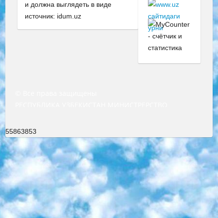
и должна выглядеть в виде
источник: idum.uz
© Все права защищены
РЕСПУБЛИКА УЗБЕКИСТАН МИНИСТРЕРСТВО ДОШКОЛЬНОГО И ШКОЛЬНОГО ОБРАЗОВАНИЯ КОМАНДА в общеобразовательных учреждениях в 2023-2024 учебном году организация и проведение итоговой государственной аттестации обучающихся о Министра дошкольного и школьного образования Республики Узбекистан от 4 марта 2008 года (постановлением Минюста от 20 марта 2008 года № 1778 государственной регистрации) «Итоговое состояние учащихся общего среднего образования на основании положения об утверждении положения об аттестации общего среднего образования выпускной экзамен студентов в образовательных учреждениях в 2023-2024 учебном году В целях организации и прохождения аттестации приказываю: 1. Следующее: перечень предметов, по которым будет проводиться итоговая государственная аттестация и экзамен формы перевода согласно приложению 1; сертификаты международного образца, оценивающие уровень владения иностранными языками перечень согласно приложению 2; 2. Педагогический при специализированных образовательных учреждениях. научно-практический центр квалификации и международной оценки (Д.Давидова) 2024 г. До 25 марта: задания по предметам, по которым будет проводиться итоговая аттестация разработка и утверждение технических условий; итоговая аттестация на основании разработанного предметного задания разработка вопросов по предметам (устно и письменно), экзамен передача; общеобразовательные средние школы и специальные учебные заведения учащиеся выпускных классов школ и интернатов в агентской системе подготовка базы данных экзаменационных материалов и критериев оценки; перевод базы экзаменационных материалов на все языки обучения подать в Республиканский образовательный центр для изготовления; варианты экзаменов на основе разработанных контрольных материалов пусть будут поставлены задачи формирования. 3. Республиканский образовательный центр (Ш.Худайкулов) до 5 апреля 2024 года. до: база данных предоставленных экзаменационных материалов на все языки обучения перевод и экспертиза; для слепых, слабовидящих, глухих, слабослышащих и умственно отсталых детей учащиеся выпускных классов специализированных школ и школ-интернатов база данных экзаменационных материалов на всех преподаваемых языках подготовка критериев оценки; специализированные школы для умственно отсталых детей и технологии для учащихся выпускных классов школ-интернатов разработка соответствующих рекомендаций и критериев проведения ЕГЭ по естествознанию давать задания. 4. Педагогический при специализированных образовательных учреждениях. Научно-практический центр навыков и международной оценки (Д.Давидова), Республика образовательный центр (Худайкулов Ш.) итоговый государственный аттестационный экзамен ориентирован на творческое и логическое мышление при подготовке базы материалов учитывать введение заданий. 5. Следует отметить, что: сертификат государственного образца о знании общеобразовательного предмета и как минимум национальный уровень B1 по предметам на иностранных языках, указанным в Приложении 2. или международно признанный сертификат эквивалентного уровня студенты, изучающие определенный предмет, освобождаются от экзамена; по соответствующим предметам запланирована итоговая государственная аттестация за день до дня, путем жеребьевки Рабочей группой (в письменной форме по предметам, проводимым в форме) из числа сформированных вариантов выбрано 2 варианта; 2 выбранных варианта экзамена анонсированы на официальном сайте министерства и все выпускники по всей стране на основе этих вариантов проводит итоговую государственную аттестацию. 6. Государственное образование учащихся средних общеобразовательных учреждений. знания в соответствии с квалификационными требованиями, которые необходимо приобрести на основании стандартов итоговый (выпускной) контроль для 9 и 11 классов в целях тестирования Экзамены (далее – экзамены) состоят из предметов, перечисленных в приложении 1. будет сделано. 7. Экзамены пройдут с 26 мая по 15 июня 2024 г. (кроме науки физического воспитания). 8. Физическая для учащихся 9 классов общесредних образовательных учреждений. Экзамены по предмету «Образование, квалификация медицина» 1-6 мая 2024 года. сотрудники перевести под присмотр (с отклонениями в физическом или умственном развитии) специализированная школа для детей, школы-интернаты и со сколиозом школы-интернаты санаторного типа для больных детей исключены). 9. Он был слепым, слабовидящим и имел нарушения опорно-двигательного аппарата. экзамены в специализированных школах и интернатах для детей должны проводиться исходя из требований, предъявляемых к общеобразовательным учреждениям (физкультура кроме науки). 10. Специализированная школа для глухих и слабослышащих детей. и экзамены в интернатах и быть реализован в виде письменного теста по математике. 11. Специальность для умственно отсталых детей. Для 9 класса Родной язык и литературное письмо Государственный язык (язык обучения – узбекский). для неклассов) написано Математическое письмо Письменная/устная история Узбекистана Физическое воспитание практично Итоговый контроль Для 11 класса Написание родного языка и литературы (эссе) Математическое письмо Узбекский язык (обучение на узбекском языке) не посещающее общее среднее образование для учреждений)/Образовательное учреждение выбор письменный и устный Иностранный язык письменный/устный Письменная/устная история Узбекистана *По выбору студента:  Химия  Физика  Основы государственного права  География 10 бесплатных образовательных ресурсов - Мы составили подборку онлайн-проектов с интерактивными упражнениями, видеолекциями и статьями. Они помогут вам обрести новые и освежить старые знания бесплатно. 1. «ИНТУИТ» Старейшая образовательная площадка Рунета. Здесь вы найдёте сотни текстовых и видеокурсов на десятки различных тем — от программирования до психологии. Многие курсы подготовлены российскими университетами и крупными международными компаниями вроде Intel и Microsoft. Самостоятельное обучение бесплатное, но желающие могут оплатить услуги персональных наставников. 2. «Смартия» знакомит с актуальными профессиями и подсказывает, как им обучаться. Выбрав заинтересовавшую вас специальность — SMM-специалист, фотограф, веб-дизайнер или другую, — увидите список необходимых для неё умений. Чтобы вы могли освоить их самостоятельно, для каждого умения площадка отображает подборку ссылок на учебные материалы. Хотя «Смартия» ориентируется на русскоязычную аудиторию, часть контента всё же доступна только на английском. 3. «Лекторий Физтеха» Проект Московского физико-технического института (Физтеха). С его помощью вы можете смотреть онлайн серии лекций, записанные на видео в этом вузе. В числе доступных предметов — физика, биология, химия, информационные технологии и другие. К некоторым лекциям администрация ресурса прилагает готовые конспекты, которые можно скачивать в PDF-формате. 4. ITMOcourses Онлайн-площадка Санкт-Петербургского национального исследовательского университета информационных технологий, механики и оптики (ИТМО). Ресурс предоставляет свободный доступ к курсам, разработанным в этом вузе. Каталог материалов разбит на четыре категории: «Оптические системы и технологии», «Приборостроение и робототехника», «Информационные технологии» и «Биотехнологии». Курсы состоят из видеолекций, интерактивных демонстраций и заданий. 5. «КиберЛенинка» Электронная научная библиотека открытого доступа. Каталог площадки регулярно обрастает текстами статей из различных научных изданий. Сгруппированные по журналам и рубрикам публикации можно читать онлайн или скачивать целиком в PDF-формате. Проект нацелен на популяризацию науки за счёт открытого доступа к качественной информации. 6. «ПостНаука» На этом ресурсе публикуют подборки видеолекций, составленные экспертами из разных отраслей и объединённые общими темами. Среди них, к примеру, есть серии «Биоинформатика и геномика», «Культура средневековой Скандинавии» и Cinema Studies о теории кино. Каждая подборка лекций — логически связанная история, рассказанная экспертом от первого лица. Кроме того, на сайте появляются научно-образовательные статьи и тесты на разные темы. 7. «Newочём» Команда проекта «Newочём» отбирает самые интересные тексты из англоязычных СМИ и переводит те из них, за которые голосуют участники сообщества «ВКонтакте». По большей части это научно-популярные статьи. Редакторы придумывают лишь заголовки, в остальном содержание переводов соответствует оригиналам. Полные тексты можно читать прямо в социальной сети. 8. InternetUrok Онлайн-база материалов по основным дисциплинам школьной программы. Информация на сайте структурирована по классам, предметам и темам (урокам). Каждый урок состоит из видеолекций и конспектов. Есть также интерактивные тренажёры и тесты для закрепления пройденного материала. Даже если вы давно окончили школу, возможность повторить программу старших классов всегда может пригодиться. 9. Edutainme Ещё один ресурс об образовании. В отличие от Newtonew, как мне кажется, Edutainme больше ориентируется на представителей индустрии: педагогов, предпринимателей, разработчиков образовательных проектов. Но и любой, кто просто стремится к саморазвитию, найдёт на сайте много полезного и интересного для себя. Например, информацию о новых курсах и образовательных сервисах. 10. Newtonew Онлайн-медиа об образовании и обучении в широком смысле. Авторы Newtonew пишут об инструментах, заведениях, тактиках и стратегиях, которые помогают учить других и получать новые знания самостоятельно. На этой площадке вы найдёте новости, обзоры, аналитические мате
55863853