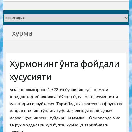
хурма
Хурмонинг ўнта фойдали
хусусияти
Было просмотрено 1 622 Ушбу ширин куз неъмати
теридан тортиб ичаккача бўлган бутун организмингизни
қувонтириши шубҳасиз. Таркибидаги глюкоза ва фруктоза
моддаларининг кўплиги туфайли икки-уч дона хурмо
меваси қорнингизни тўйдириши мумкин. Олмаларда мис
ва рух моддалари кўп бўлса, хурмо ўз таркибидаги