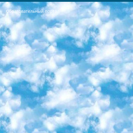
Образовательный портал
РЕСПУБЛИКА УЗБЕКИСТАН МИНИСТРЕРСТВО ДОШКОЛЬНОГО И ШКОЛЬНОГО ОБРАЗОВАНИЯ КОМАНДА в общеобразовательных учреждениях в 2023-2024 учебном году организация и проведение итоговой государственной аттестации обучающихся о Министра дошкольного и школьного образования Республики Узбекистан от 4 марта 2008 года (постановлением Минюста от 20 марта 2008 года № 1778 государственной регистрации) «Итоговое состояние учащихся общего среднего образования на основании положения об утверждении положения об аттестации общего среднего образования выпускной экзамен студентов в образовательных учреждениях в 2023-2024 учебном году В целях организации и прохождения аттестации приказываю: 1. Следующее: перечень предметов, по которым будет проводиться итоговая государственная аттестация и экзамен формы перевода согласно приложению 1; сертификаты международного образца, оценивающие уровень владения иностранными языками перечень согласно приложению 2; 2. Педагогический при специализированных образовательных учреждениях. научно-практический центр квалификации и международной оценки (Д.Давидова) 2024 г. До 25 марта: задания по предметам, по которым будет проводиться итоговая аттестация разработка и утверждение технических условий; итоговая аттестация на основании разработанного предметного задания разработка вопросов по предметам (устно и письменно), экзамен передача; общеобразовательные средние школы и специальные учебные заведения учащиеся выпускных классов школ и интернатов в агентской системе подготовка базы данных экзаменационных материалов и критериев оценки; перевод базы экзаменационных материалов на все языки обучения подать в Республиканский образовательный центр для изготовления; варианты экзаменов на основе разработанных контрольных материалов пусть будут поставлены задачи формирования. 3. Республиканский образовательный центр (Ш.Худайкулов) до 5 апреля 2024 года. до: база данных предоставленных экзаменационных материалов на все языки обучения перевод и экспертиза; для слепых, слабовидящих, глухих, слабослышащих и умственно отсталых детей учащиеся выпускных классов специализированных школ и школ-интернатов база данных экзаменационных материалов на всех преподаваемых языках подготовка критериев оценки; специализированные школы для умственно отсталых детей и технологии для учащихся выпускных классов школ-интернатов разработка соответствующих рекомендаций и критериев проведения ЕГЭ по естествознанию давать задания. 4. Педагогический при специализированных образовательных учреждениях. Научно-практический центр навыков и международной оценки (Д.Давидова), Республика образовательный центр (Худайкулов Ш.) итоговый государственный аттестационный экзамен ориентирован на творческое и логическое мышление при подготовке базы материалов учитывать введение заданий. 5. Следует отметить, что: сертификат государственного образца о знании общеобразовательного предмета и как минимум национальный уровень B1 по предметам на иностранных языках, указанным в Приложении 2. или международно признанный сертификат эквивалентного уровня студенты, изучающие определенный предмет, освобождаются от экзамена; по соответствующим предметам запланирована итоговая государственная аттестация за день до дня, путем жеребьевки Рабочей группой (в письменной форме по предметам, проводимым в форме) из числа сформированных вариантов выбрано 2 варианта; 2 выбранных варианта экзамена анонсированы на официальном сайте министерства и все выпускники по всей стране на основе этих вариантов проводит итоговую государственную аттестацию. 6. Государственное образование учащихся средних общеобразовательных учреждений. знания в соответствии с квалификационными требованиями, которые необходимо приобрести на основании стандартов итоговый (выпускной) контроль для 9 и 11 классов в целях тестирования Экзамены (далее – экзамены) состоят из предметов, перечисленных в приложении 1. будет сделано. 7. Экзамены пройдут с 26 мая по 15 июня 2024 г. (кроме науки физического воспитания). 8. Физическая для учащихся 9 классов общесредних образовательных учреждений. Экзамены по предмету «Образование, квалификация медицина» 1-6 мая 2024 года. сотрудники перевести под присмотр (с отклонениями в физическом или умственном развитии) специализированная школа для детей, школы-интернаты и со сколиозом школы-интернаты санаторного типа для больных детей исключены). 9. Он был слепым, слабовидящим и имел нарушения опорно-двигательного аппарата. экзамены в специализированных школах и интернатах для детей должны проводиться исходя из требований, предъявляемых к общеобразовательным учреждениям (физкультура кроме науки). 10. Специализированная школа для глухих и слабослышащих детей. и экзамены в интернатах и быть реализован в виде письменного теста по математике. 11. Специальность для умственно отсталых детей. Для 9 класса Родной язык и литературное письмо Государственный язык (язык обучения – узбекский). для неклассов) написано Математическое письмо Письменная/устная история Узбекистана Физическое воспитание практично Итоговый контроль Для 11 класса Написание родного языка и литературы (эссе) Математическое письмо Узбекский язык (обучение на узбекском языке) не посещающее общее среднее образование для учреждений)/Образовательное учреждение выбор письменный и устный Иностранный язык письменный/устный Письменная/устная история Узбекистана *По выбору студента:  Химия  Физика  Основы государственного права  География 10 бесплатных образовательных ресурсов - Мы составили подборку онлайн-проектов с интерактивными упражнениями, видеолекциями и статьями. Они помогут вам обрести новые и освежить старые знания бесплатно. 1. «ИНТУИТ» Старейшая образовательная площадка Рунета. Здесь вы найдёте сотни текстовых и видеокурсов на десятки различных тем — от программирования до психологии. Многие курсы подготовлены российскими университетами и крупными международными компаниями вроде Intel и Microsoft. Самостоятельное обучение бесплатное, но желающие могут оплатить услуги персональных наставников. 2. «Смартия» знакомит с актуальными профессиями и подсказывает, как им обучаться. Выбрав заинтересовавшую вас специальность — SMM-специалист, фотограф, веб-дизайнер или другую, — увидите список необходимых для неё умений. Чтобы вы могли освоить их самостоятельно, для каждого умения площадка отображает подборку ссылок на учебные материалы. Хотя «Смартия» ориентируется на русскоязычную аудиторию, часть контента всё же доступна только на английском. 3. «Лекторий Физтеха» Проект Московского физико-технического института (Физтеха). С его помощью вы можете смотреть онлайн серии лекций, записанные на видео в этом вузе. В числе доступных предметов — физика, биология, химия, информационные технологии и другие. К некоторым лекциям администрация ресурса прилагает готовые конспекты, которые можно скачивать в PDF-формате. 4. ITMOcourses Онлайн-площадка Санкт-Петербургского национального исследовательского университета информационных технологий, механики и оптики (ИТМО). Ресурс предоставляет свободный доступ к курсам, разработанным в этом вузе. Каталог материалов разбит на четыре категории: «Оптические системы и технологии», «Приборостроение и робототехника», «Информационные технологии» и «Биотехнологии». Курсы состоят из видеолекций, интерактивных демонстраций и заданий. 5. «КиберЛенинка» Электронная научная библиотека открытого доступа. Каталог площадки регулярно обрастает текстами статей из различных научных изданий. Сгруппированные по журналам и рубрикам публикации можно читать онлайн или скачивать целиком в PDF-формате. Проект нацелен на популяризацию науки за счёт открытого доступа к качественной информации. 6. «ПостНаука» На этом ресурсе публикуют подборки видеолекций, составленные экспертами из разных отраслей и объединённые общими темами. Среди них, к примеру, есть серии «Биоинформатика и геномика», «Культура средневековой Скандинавии» и Cinema Studies о теории кино. Каждая подборка лекций — логически связанная история, рассказанная экспертом от первого лица. Кроме того, на сайте появляются научно-образовательные статьи и тесты на разные темы. 7. «Newочём» Команда проекта «Newочём» отбирает самые интересные тексты из англоязычных СМИ и переводит те из них, за которые голосуют участники сообщества «ВКонтакте». По большей части это научно-популярные статьи. Редакторы придумывают лишь заголовки, в остальном содержание переводов соответствует оригиналам. Полные тексты можно читать прямо в социальной сети. 8. InternetUrok Онлайн-база материалов по основным дисциплинам школьной программы. Информация на сайте структурирована по классам, предметам и темам (урокам). Каждый урок состоит из видеолекций и конспектов. Есть также интерактивные тренажёры и тесты для закрепления пройденного материала. Даже если вы давно окончили школу, возможность повторить программу старших классов всегда может пригодиться. 9. Edutainme Ещё один ресурс об образовании. В отличие от Newtonew, как мне кажется, Edutainme больше ориентируется на представителей индустрии: педагогов, предпринимателей, разработчиков образовательных проектов. Но и любой, кто просто стремится к саморазвитию, найдёт на сайте много полезного и интересного для себя. Например, информацию о новых курсах и образовательных сервисах. 10. Newtonew Онлайн-медиа об образовании и обучении в широком смысле. Авторы Newtonew пишут об инструментах, заведениях, тактиках и стратегиях, которые помогают учить других и получать новые знания самостоятельно. На этой площадке вы найдёте новости, обзоры, аналитические мат