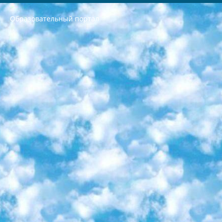
Образовательный портал
РЕСПУБЛИКА УЗБЕКИСТАН МИНИСТРЕРСТВО ДОШКОЛЬНОГО И ШКОЛЬНОГО ОБРАЗОВАНИЯ КОМАНДА в общеобразовательных учреждениях в 2023-2024 учебном году организация и проведение итоговой государственной аттестации обучающихся о Министра дошкольного и школьного образования Республики Узбекистан от 4 марта 2008 года (постановлением Минюста от 20 марта 2008 года № 1778 государственной регистрации) «Итоговое состояние учащихся общего среднего образования на основании положения об утверждении положения об аттестации общего среднего образования выпускной экзамен студентов в образовательных учреждениях в 2023-2024 учебном году В целях организации и прохождения аттестации приказываю: 1. Следующее: перечень предметов, по которым будет проводиться итоговая государственная аттестация и экзамен формы перевода согласно приложению 1; сертификаты международного образца, оценивающие уровень владения иностранными языками перечень согласно приложению 2; 2. Педагогический при специализированных образовательных учреждениях. научно-практический центр квалификации и международной оценки (Д.Давидова) 2024 г. До 25 марта: задания по предметам, по которым будет проводиться итоговая аттестация разработка и утверждение технических условий; итоговая аттестация на основании разработанного предметного задания разработка вопросов по предметам (устно и письменно), экзамен передача; общеобразовательные средние школы и специальные учебные заведения учащиеся выпускных классов школ и интернатов в агентской системе подготовка базы данных экзаменационных материалов и критериев оценки; перевод базы экзаменационных материалов на все языки обучения подать в Республиканский образовательный центр для изготовления; варианты экзаменов на основе разработанных контрольных материалов пусть будут поставлены задачи формирования. 3. Республиканский образовательный центр (Ш.Худайкулов) до 5 апреля 2024 года. до: база данных предоставленных экзаменационных материалов на все языки обучения перевод и экспертиза; для слепых, слабовидящих, глухих, слабослышащих и умственно отсталых детей учащиеся выпускных классов специализированных школ и школ-интернатов база данных экзаменационных материалов на всех преподаваемых языках подготовка критериев оценки; специализированные школы для умственно отсталых детей и технологии для учащихся выпускных классов школ-интернатов разработка соответствующих рекомендаций и критериев проведения ЕГЭ по естествознанию давать задания. 4. Педагогический при специализированных образовательных учреждениях. Научно-практический центр навыков и международной оценки (Д.Давидова), Республика образовательный центр (Худайкулов Ш.) итоговый государственный аттестационный экзамен ориентирован на творческое и логическое мышление при подготовке базы материалов учитывать введение заданий. 5. Следует отметить, что: сертификат государственного образца о знании общеобразовательного предмета и как минимум национальный уровень B1 по предметам на иностранных языках, указанным в Приложении 2. или международно признанный сертификат эквивалентного уровня студенты, изучающие определенный предмет, освобождаются от экзамена; по соответствующим предметам запланирована итоговая государственная аттестация за день до дня, путем жеребьевки Рабочей группой (в письменной форме по предметам, проводимым в форме) из числа сформированных вариантов выбрано 2 варианта; 2 выбранных варианта экзамена анонсированы на официальном сайте министерства и все выпускники по всей стране на основе этих вариантов проводит итоговую государственную аттестацию. 6. Государственное образование учащихся средних общеобразовательных учреждений. знания в соответствии с квалификационными требованиями, которые необходимо приобрести на основании стандартов итоговый (выпускной) контроль для 9 и 11 классов в целях тестирования Экзамены (далее – экзамены) состоят из предметов, перечисленных в приложении 1. будет сделано. 7. Экзамены пройдут с 26 мая по 15 июня 2024 г. (кроме науки физического воспитания). 8. Физическая для учащихся 9 классов общесредних образовательных учреждений. Экзамены по предмету «Образование, квалификация медицина» 1-6 мая 2024 года. сотрудники перевести под присмотр (с отклонениями в физическом или умственном развитии) специализированная школа для детей, школы-интернаты и со сколиозом школы-интернаты санаторного типа для больных детей исключены). 9. Он был слепым, слабовидящим и имел нарушения опорно-двигательного аппарата. экзамены в специализированных школах и интернатах для детей должны проводиться исходя из требований, предъявляемых к общеобразовательным учреждениям (физкультура кроме науки). 10. Специализированная школа для глухих и слабослышащих детей. и экзамены в интернатах и быть реализован в виде письменного теста по математике. 11. Специальность для умственно отсталых детей. Для 9 класса Родной язык и литературное письмо Государственный язык (язык обучения – узбекский). для неклассов) написано Математическое письмо Письменная/устная история Узбекистана Физическое воспитание практично Итоговый контроль Для 11 класса Написание родного языка и литературы (эссе) Математическое письмо Узбекский язык (обучение на узбекском языке) не посещающее общее среднее образование для учреждений)/Образовательное учреждение выбор письменный и устный Иностранный язык письменный/устный Письменная/устная история Узбекистана *По выбору студента:  Химия  Физика  Основы государственного права  География 10 бесплатных образовательных ресурсов - Мы составили подборку онлайн-проектов с интерактивными упражнениями, видеолекциями и статьями. Они помогут вам обрести новые и освежить старые знания бесплатно. 1. «ИНТУИТ» Старейшая образовательная площадка Рунета. Здесь вы найдёте сотни текстовых и видеокурсов на десятки различных тем — от программирования до психологии. Многие курсы подготовлены российскими университетами и крупными международными компаниями вроде Intel и Microsoft. Самостоятельное обучение бесплатное, но желающие могут оплатить услуги персональных наставников. 2. «Смартия» знакомит с актуальными профессиями и подсказывает, как им обучаться. Выбрав заинтересовавшую вас специальность — SMM-специалист, фотограф, веб-дизайнер или другую, — увидите список необходимых для неё умений. Чтобы вы могли освоить их самостоятельно, для каждого умения площадка отображает подборку ссылок на учебные материалы. Хотя «Смартия» ориентируется на русскоязычную аудиторию, часть контента всё же доступна только на английском. 3. «Лекторий Физтеха» Проект Московского физико-технического института (Физтеха). С его помощью вы можете смотреть онлайн серии лекций, записанные на видео в этом вузе. В числе доступных предметов — физика, биология, химия, информационные технологии и другие. К некоторым лекциям администрация ресурса прилагает готовые конспекты, которые можно скачивать в PDF-формате. 4. ITMOcourses Онлайн-площадка Санкт-Петербургского национального исследовательского университета информационных технологий, механики и оптики (ИТМО). Ресурс предоставляет свободный доступ к курсам, разработанным в этом вузе. Каталог материалов разбит на четыре категории: «Оптические системы и технологии», «Приборостроение и робототехника», «Информационные технологии» и «Биотехнологии». Курсы состоят из видеолекций, интерактивных демонстраций и заданий. 5. «КиберЛенинка» Электронная научная библиотека открытого доступа. Каталог площадки регулярно обрастает текстами статей из различных научных изданий. Сгруппированные по журналам и рубрикам публикации можно читать онлайн или скачивать целиком в PDF-формате. Проект нацелен на популяризацию науки за счёт открытого доступа к качественной информации. 6. «ПостНаука» На этом ресурсе публикуют подборки видеолекций, составленные экспертами из разных отраслей и объединённые общими темами. Среди них, к примеру, есть серии «Биоинформатика и геномика», «Культура средневековой Скандинавии» и Cinema Studies о теории кино. Каждая подборка лекций — логически связанная история, рассказанная экспертом от первого лица. Кроме того, на сайте появляются научно-образовательные статьи и тесты на разные темы. 7. «Newочём» Команда проекта «Newочём» отбирает самые интересные тексты из англоязычных СМИ и переводит те из них, за которые голосуют участники сообщества «ВКонтакте». По большей части это научно-популярные статьи. Редакторы придумывают лишь заголовки, в остальном содержание переводов соответствует оригиналам. Полные тексты можно читать прямо в социальной сети. 8. InternetUrok Онлайн-база материалов по основным дисциплинам школьной программы. Информация на сайте структурирована по классам, предметам и темам (урокам). Каждый урок состоит из видеолекций и конспектов. Есть также интерактивные тренажёры и тесты для закрепления пройденного материала. Даже если вы давно окончили школу, возможность повторить программу старших классов всегда может пригодиться. 9. Edutainme Ещё один ресурс об образовании. В отличие от Newtonew, как мне кажется, Edutainme больше ориентируется на представителей индустрии: педагогов, предпринимателей, разработчиков образовательных проектов. Но и любой, кто просто стремится к саморазвитию, найдёт на сайте много полезного и интересного для себя. Например, информацию о новых курсах и образовательных сервисах. 10. Newtonew Онлайн-медиа об образовании и обучении в широком смысле. Авторы Newtonew пишут об инструментах, заведениях, тактиках и стратегиях, которые помогают учить других и получать новые знания самостоятельно. На этой площадке вы найдёте новости, обзоры, аналитические мат