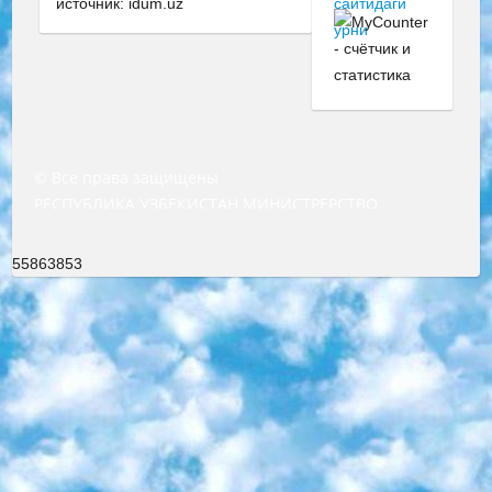
источник: idum.uz
© Все права защищены
РЕСПУБЛИКА УЗБЕКИСТАН МИНИСТРЕРСТВО ДОШКОЛЬНОГО И ШКОЛЬНОГО ОБРАЗОВАНИЯ КОМАНДА в общеобразовательных учреждениях в 2023-2024 учебном году организация и проведение итоговой государственной аттестации обучающихся о Министра дошкольного и школьного образования Республики Узбекистан от 4 марта 2008 года (постановлением Минюста от 20 марта 2008 года № 1778 государственной регистрации) «Итоговое состояние учащихся общего среднего образования на основании положения об утверждении положения об аттестации общего среднего образования выпускной экзамен студентов в образовательных учреждениях в 2023-2024 учебном году В целях организации и прохождения аттестации приказываю: 1. Следующее: перечень предметов, по которым будет проводиться итоговая государственная аттестация и экзамен формы перевода согласно приложению 1; сертификаты международного образца, оценивающие уровень владения иностранными языками перечень согласно приложению 2; 2. Педагогический при специализированных образовательных учреждениях. научно-практический центр квалификации и международной оценки (Д.Давидова) 2024 г. До 25 марта: задания по предметам, по которым будет проводиться итоговая аттестация разработка и утверждение технических условий; итоговая аттестация на основании разработанного предметного задания разработка вопросов по предметам (устно и письменно), экзамен передача; общеобразовательные средние школы и специальные учебные заведения учащиеся выпускных классов школ и интернатов в агентской системе подготовка базы данных экзаменационных материалов и критериев оценки; перевод базы экзаменационных материалов на все языки обучения подать в Республиканский образовательный центр для изготовления; варианты экзаменов на основе разработанных контрольных материалов пусть будут поставлены задачи формирования. 3. Республиканский образовательный центр (Ш.Худайкулов) до 5 апреля 2024 года. до: база данных предоставленных экзаменационных материалов на все языки обучения перевод и экспертиза; для слепых, слабовидящих, глухих, слабослышащих и умственно отсталых детей учащиеся выпускных классов специализированных школ и школ-интернатов база данных экзаменационных материалов на всех преподаваемых языках подготовка критериев оценки; специализированные школы для умственно отсталых детей и технологии для учащихся выпускных классов школ-интернатов разработка соответствующих рекомендаций и критериев проведения ЕГЭ по естествознанию давать задания. 4. Педагогический при специализированных образовательных учреждениях. Научно-практический центр навыков и международной оценки (Д.Давидова), Республика образовательный центр (Худайкулов Ш.) итоговый государственный аттестационный экзамен ориентирован на творческое и логическое мышление при подготовке базы материалов учитывать введение заданий. 5. Следует отметить, что: сертификат государственного образца о знании общеобразовательного предмета и как минимум национальный уровень B1 по предметам на иностранных языках, указанным в Приложении 2. или международно признанный сертификат эквивалентного уровня студенты, изучающие определенный предмет, освобождаются от экзамена; по соответствующим предметам запланирована итоговая государственная аттестация за день до дня, путем жеребьевки Рабочей группой (в письменной форме по предметам, проводимым в форме) из числа сформированных вариантов выбрано 2 варианта; 2 выбранных варианта экзамена анонсированы на официальном сайте министерства и все выпускники по всей стране на основе этих вариантов проводит итоговую государственную аттестацию. 6. Государственное образование учащихся средних общеобразовательных учреждений. знания в соответствии с квалификационными требованиями, которые необходимо приобрести на основании стандартов итоговый (выпускной) контроль для 9 и 11 классов в целях тестирования Экзамены (далее – экзамены) состоят из предметов, перечисленных в приложении 1. будет сделано. 7. Экзамены пройдут с 26 мая по 15 июня 2024 г. (кроме науки физического воспитания). 8. Физическая для учащихся 9 классов общесредних образовательных учреждений. Экзамены по предмету «Образование, квалификация медицина» 1-6 мая 2024 года. сотрудники перевести под присмотр (с отклонениями в физическом или умственном развитии) специализированная школа для детей, школы-интернаты и со сколиозом школы-интернаты санаторного типа для больных детей исключены). 9. Он был слепым, слабовидящим и имел нарушения опорно-двигательного аппарата. экзамены в специализированных школах и интернатах для детей должны проводиться исходя из требований, предъявляемых к общеобразовательным учреждениям (физкультура кроме науки). 10. Специализированная школа для глухих и слабослышащих детей. и экзамены в интернатах и быть реализован в виде письменного теста по математике. 11. Специальность для умственно отсталых детей. Для 9 класса Родной язык и литературное письмо Государственный язык (язык обучения – узбекский). для неклассов) написано Математическое письмо Письменная/устная история Узбекистана Физическое воспитание практично Итоговый контроль Для 11 класса Написание родного языка и литературы (эссе) Математическое письмо Узбекский язык (обучение на узбекском языке) не посещающее общее среднее образование для учреждений)/Образовательное учреждение выбор письменный и устный Иностранный язык письменный/устный Письменная/устная история Узбекистана *По выбору студента:  Химия  Физика  Основы государственного права  География 10 бесплатных образовательных ресурсов - Мы составили подборку онлайн-проектов с интерактивными упражнениями, видеолекциями и статьями. Они помогут вам обрести новые и освежить старые знания бесплатно. 1. «ИНТУИТ» Старейшая образовательная площадка Рунета. Здесь вы найдёте сотни текстовых и видеокурсов на десятки различных тем — от программирования до психологии. Многие курсы подготовлены российскими университетами и крупными международными компаниями вроде Intel и Microsoft. Самостоятельное обучение бесплатное, но желающие могут оплатить услуги персональных наставников. 2. «Смартия» знакомит с актуальными профессиями и подсказывает, как им обучаться. Выбрав заинтересовавшую вас специальность — SMM-специалист, фотограф, веб-дизайнер или другую, — увидите список необходимых для неё умений. Чтобы вы могли освоить их самостоятельно, для каждого умения площадка отображает подборку ссылок на учебные материалы. Хотя «Смартия» ориентируется на русскоязычную аудиторию, часть контента всё же доступна только на английском. 3. «Лекторий Физтеха» Проект Московского физико-технического института (Физтеха). С его помощью вы можете смотреть онлайн серии лекций, записанные на видео в этом вузе. В числе доступных предметов — физика, биология, химия, информационные технологии и другие. К некоторым лекциям администрация ресурса прилагает готовые конспекты, которые можно скачивать в PDF-формате. 4. ITMOcourses Онлайн-площадка Санкт-Петербургского национального исследовательского университета информационных технологий, механики и оптики (ИТМО). Ресурс предоставляет свободный доступ к курсам, разработанным в этом вузе. Каталог материалов разбит на четыре категории: «Оптические системы и технологии», «Приборостроение и робототехника», «Информационные технологии» и «Биотехнологии». Курсы состоят из видеолекций, интерактивных демонстраций и заданий. 5. «КиберЛенинка» Электронная научная библиотека открытого доступа. Каталог площадки регулярно обрастает текстами статей из различных научных изданий. Сгруппированные по журналам и рубрикам публикации можно читать онлайн или скачивать целиком в PDF-формате. Проект нацелен на популяризацию науки за счёт открытого доступа к качественной информации. 6. «ПостНаука» На этом ресурсе публикуют подборки видеолекций, составленные экспертами из разных отраслей и объединённые общими темами. Среди них, к примеру, есть серии «Биоинформатика и геномика», «Культура средневековой Скандинавии» и Cinema Studies о теории кино. Каждая подборка лекций — логически связанная история, рассказанная экспертом от первого лица. Кроме того, на сайте появляются научно-образовательные статьи и тесты на разные темы. 7. «Newочём» Команда проекта «Newочём» отбирает самые интересные тексты из англоязычных СМИ и переводит те из них, за которые голосуют участники сообщества «ВКонтакте». По большей части это научно-популярные статьи. Редакторы придумывают лишь заголовки, в остальном содержание переводов соответствует оригиналам. Полные тексты можно читать прямо в социальной сети. 8. InternetUrok Онлайн-база материалов по основным дисциплинам школьной программы. Информация на сайте структурирована по классам, предметам и темам (урокам). Каждый урок состоит из видеолекций и конспектов. Есть также интерактивные тренажёры и тесты для закрепления пройденного материала. Даже если вы давно окончили школу, возможность повторить программу старших классов всегда может пригодиться. 9. Edutainme Ещё один ресурс об образовании. В отличие от Newtonew, как мне кажется, Edutainme больше ориентируется на представителей индустрии: педагогов, предпринимателей, разработчиков образовательных проектов. Но и любой, кто просто стремится к саморазвитию, найдёт на сайте много полезного и интересного для себя. Например, информацию о новых курсах и образовательных сервисах. 10. Newtonew Онлайн-медиа об образовании и обучении в широком смысле. Авторы Newtonew пишут об инструментах, заведениях, тактиках и стратегиях, которые помогают учить других и получать новые знания самостоятельно. На этой площадке вы найдёте новости, обзоры, аналитические мате
55863853