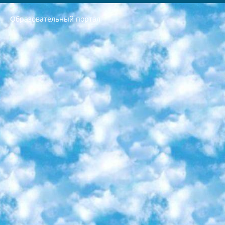
Образовательный портал
РЕСПУБЛИКА УЗБЕКИСТАН МИНИСТРЕРСТВО ДОШКОЛЬНОГО И ШКОЛЬНОГО ОБРАЗОВАНИЯ КОМАНДА в общеобразовательных учреждениях в 2023-2024 учебном году организация и проведение итоговой государственной аттестации обучающихся о Министра дошкольного и школьного образования Республики Узбекистан от 4 марта 2008 года (постановлением Минюста от 20 марта 2008 года № 1778 государственной регистрации) «Итоговое состояние учащихся общего среднего образования на основании положения об утверждении положения об аттестации общего среднего образования выпускной экзамен студентов в образовательных учреждениях в 2023-2024 учебном году В целях организации и прохождения аттестации приказываю: 1. Следующее: перечень предметов, по которым будет проводиться итоговая государственная аттестация и экзамен формы перевода согласно приложению 1; сертификаты международного образца, оценивающие уровень владения иностранными языками перечень согласно приложению 2; 2. Педагогический при специализированных образовательных учреждениях. научно-практический центр квалификации и международной оценки (Д.Давидова) 2024 г. До 25 марта: задания по предметам, по которым будет проводиться итоговая аттестация разработка и утверждение технических условий; итоговая аттестация на основании разработанного предметного задания разработка вопросов по предметам (устно и письменно), экзамен передача; общеобразовательные средние школы и специальные учебные заведения учащиеся выпускных классов школ и интернатов в агентской системе подготовка базы данных экзаменационных материалов и критериев оценки; перевод базы экзаменационных материалов на все языки обучения подать в Республиканский образовательный центр для изготовления; варианты экзаменов на основе разработанных контрольных материалов пусть будут поставлены задачи формирования. 3. Республиканский образовательный центр (Ш.Худайкулов) до 5 апреля 2024 года. до: база данных предоставленных экзаменационных материалов на все языки обучения перевод и экспертиза; для слепых, слабовидящих, глухих, слабослышащих и умственно отсталых детей учащиеся выпускных классов специализированных школ и школ-интернатов база данных экзаменационных материалов на всех преподаваемых языках подготовка критериев оценки; специализированные школы для умственно отсталых детей и технологии для учащихся выпускных классов школ-интернатов разработка соответствующих рекомендаций и критериев проведения ЕГЭ по естествознанию давать задания. 4. Педагогический при специализированных образовательных учреждениях. Научно-практический центр навыков и международной оценки (Д.Давидова), Республика образовательный центр (Худайкулов Ш.) итоговый государственный аттестационный экзамен ориентирован на творческое и логическое мышление при подготовке базы материалов учитывать введение заданий. 5. Следует отметить, что: сертификат государственного образца о знании общеобразовательного предмета и как минимум национальный уровень B1 по предметам на иностранных языках, указанным в Приложении 2. или международно признанный сертификат эквивалентного уровня студенты, изучающие определенный предмет, освобождаются от экзамена; по соответствующим предметам запланирована итоговая государственная аттестация за день до дня, путем жеребьевки Рабочей группой (в письменной форме по предметам, проводимым в форме) из числа сформированных вариантов выбрано 2 варианта; 2 выбранных варианта экзамена анонсированы на официальном сайте министерства и все выпускники по всей стране на основе этих вариантов проводит итоговую государственную аттестацию. 6. Государственное образование учащихся средних общеобразовательных учреждений. знания в соответствии с квалификационными требованиями, которые необходимо приобрести на основании стандартов итоговый (выпускной) контроль для 9 и 11 классов в целях тестирования Экзамены (далее – экзамены) состоят из предметов, перечисленных в приложении 1. будет сделано. 7. Экзамены пройдут с 26 мая по 15 июня 2024 г. (кроме науки физического воспитания). 8. Физическая для учащихся 9 классов общесредних образовательных учреждений. Экзамены по предмету «Образование, квалификация медицина» 1-6 мая 2024 года. сотрудники перевести под присмотр (с отклонениями в физическом или умственном развитии) специализированная школа для детей, школы-интернаты и со сколиозом школы-интернаты санаторного типа для больных детей исключены). 9. Он был слепым, слабовидящим и имел нарушения опорно-двигательного аппарата. экзамены в специализированных школах и интернатах для детей должны проводиться исходя из требований, предъявляемых к общеобразовательным учреждениям (физкультура кроме науки). 10. Специализированная школа для глухих и слабослышащих детей. и экзамены в интернатах и быть реализован в виде письменного теста по математике. 11. Специальность для умственно отсталых детей. Для 9 класса Родной язык и литературное письмо Государственный язык (язык обучения – узбекский). для неклассов) написано Математическое письмо Письменная/устная история Узбекистана Физическое воспитание практично Итоговый контроль Для 11 класса Написание родного языка и литературы (эссе) Математическое письмо Узбекский язык (обучение на узбекском языке) не посещающее общее среднее образование для учреждений)/Образовательное учреждение выбор письменный и устный Иностранный язык письменный/устный Письменная/устная история Узбекистана *По выбору студента:  Химия  Физика  Основы государственного права  География 10 бесплатных образовательных ресурсов - Мы составили подборку онлайн-проектов с интерактивными упражнениями, видеолекциями и статьями. Они помогут вам обрести новые и освежить старые знания бесплатно. 1. «ИНТУИТ» Старейшая образовательная площадка Рунета. Здесь вы найдёте сотни текстовых и видеокурсов на десятки различных тем — от программирования до психологии. Многие курсы подготовлены российскими университетами и крупными международными компаниями вроде Intel и Microsoft. Самостоятельное обучение бесплатное, но желающие могут оплатить услуги персональных наставников. 2. «Смартия» знакомит с актуальными профессиями и подсказывает, как им обучаться. Выбрав заинтересовавшую вас специальность — SMM-специалист, фотограф, веб-дизайнер или другую, — увидите список необходимых для неё умений. Чтобы вы могли освоить их самостоятельно, для каждого умения площадка отображает подборку ссылок на учебные материалы. Хотя «Смартия» ориентируется на русскоязычную аудиторию, часть контента всё же доступна только на английском. 3. «Лекторий Физтеха» Проект Московского физико-технического института (Физтеха). С его помощью вы можете смотреть онлайн серии лекций, записанные на видео в этом вузе. В числе доступных предметов — физика, биология, химия, информационные технологии и другие. К некоторым лекциям администрация ресурса прилагает готовые конспекты, которые можно скачивать в PDF-формате. 4. ITMOcourses Онлайн-площадка Санкт-Петербургского национального исследовательского университета информационных технологий, механики и оптики (ИТМО). Ресурс предоставляет свободный доступ к курсам, разработанным в этом вузе. Каталог материалов разбит на четыре категории: «Оптические системы и технологии», «Приборостроение и робототехника», «Информационные технологии» и «Биотехнологии». Курсы состоят из видеолекций, интерактивных демонстраций и заданий. 5. «КиберЛенинка» Электронная научная библиотека открытого доступа. Каталог площадки регулярно обрастает текстами статей из различных научных изданий. Сгруппированные по журналам и рубрикам публикации можно читать онлайн или скачивать целиком в PDF-формате. Проект нацелен на популяризацию науки за счёт открытого доступа к качественной информации. 6. «ПостНаука» На этом ресурсе публикуют подборки видеолекций, составленные экспертами из разных отраслей и объединённые общими темами. Среди них, к примеру, есть серии «Биоинформатика и геномика», «Культура средневековой Скандинавии» и Cinema Studies о теории кино. Каждая подборка лекций — логически связанная история, рассказанная экспертом от первого лица. Кроме того, на сайте появляются научно-образовательные статьи и тесты на разные темы. 7. «Newочём» Команда проекта «Newочём» отбирает самые интересные тексты из англоязычных СМИ и переводит те из них, за которые голосуют участники сообщества «ВКонтакте». По большей части это научно-популярные статьи. Редакторы придумывают лишь заголовки, в остальном содержание переводов соответствует оригиналам. Полные тексты можно читать прямо в социальной сети. 8. InternetUrok Онлайн-база материалов по основным дисциплинам школьной программы. Информация на сайте структурирована по классам, предметам и темам (урокам). Каждый урок состоит из видеолекций и конспектов. Есть также интерактивные тренажёры и тесты для закрепления пройденного материала. Даже если вы давно окончили школу, возможность повторить программу старших классов всегда может пригодиться. 9. Edutainme Ещё один ресурс об образовании. В отличие от Newtonew, как мне кажется, Edutainme больше ориентируется на представителей индустрии: педагогов, предпринимателей, разработчиков образовательных проектов. Но и любой, кто просто стремится к саморазвитию, найдёт на сайте много полезного и интересного для себя. Например, информацию о новых курсах и образовательных сервисах. 10. Newtonew Онлайн-медиа об образовании и обучении в широком смысле. Авторы Newtonew пишут об инструментах, заведениях, тактиках и стратегиях, которые помогают учить других и получать новые знания самостоятельно. На этой площадке вы найдёте новости, обзоры, аналитические мат