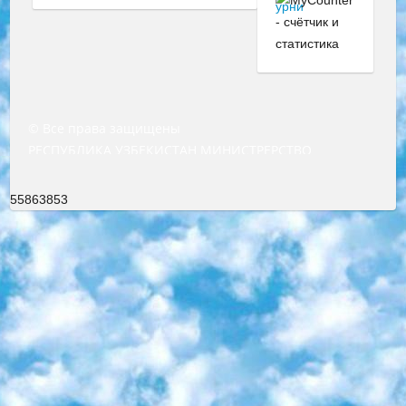
© Все права защищены
РЕСПУБЛИКА УЗБЕКИСТАН МИНИСТРЕРСТВО ДОШКОЛЬНОГО И ШКОЛЬНОГО ОБРАЗОВАНИЯ КОМАНДА в общеобразовательных учреждениях в 2023-2024 учебном году организация и проведение итоговой государственной аттестации обучающихся о Министра дошкольного и школьного образования Республики Узбекистан от 4 марта 2008 года (постановлением Минюста от 20 марта 2008 года № 1778 государственной регистрации) «Итоговое состояние учащихся общего среднего образования на основании положения об утверждении положения об аттестации общего среднего образования выпускной экзамен студентов в образовательных учреждениях в 2023-2024 учебном году В целях организации и прохождения аттестации приказываю: 1. Следующее: перечень предметов, по которым будет проводиться итоговая государственная аттестация и экзамен формы перевода согласно приложению 1; сертификаты международного образца, оценивающие уровень владения иностранными языками перечень согласно приложению 2; 2. Педагогический при специализированных образовательных учреждениях. научно-практический центр квалификации и международной оценки (Д.Давидова) 2024 г. До 25 марта: задания по предметам, по которым будет проводиться итоговая аттестация разработка и утверждение технических условий; итоговая аттестация на основании разработанного предметного задания разработка вопросов по предметам (устно и письменно), экзамен передача; общеобразовательные средние школы и специальные учебные заведения учащиеся выпускных классов школ и интернатов в агентской системе подготовка базы данных экзаменационных материалов и критериев оценки; перевод базы экзаменационных материалов на все языки обучения подать в Республиканский образовательный центр для изготовления; варианты экзаменов на основе разработанных контрольных материалов пусть будут поставлены задачи формирования. 3. Республиканский образовательный центр (Ш.Худайкулов) до 5 апреля 2024 года. до: база данных предоставленных экзаменационных материалов на все языки обучения перевод и экспертиза; для слепых, слабовидящих, глухих, слабослышащих и умственно отсталых детей учащиеся выпускных классов специализированных школ и школ-интернатов база данных экзаменационных материалов на всех преподаваемых языках подготовка критериев оценки; специализированные школы для умственно отсталых детей и технологии для учащихся выпускных классов школ-интернатов разработка соответствующих рекомендаций и критериев проведения ЕГЭ по естествознанию давать задания. 4. Педагогический при специализированных образовательных учреждениях. Научно-практический центр навыков и международной оценки (Д.Давидова), Республика образовательный центр (Худайкулов Ш.) итоговый государственный аттестационный экзамен ориентирован на творческое и логическое мышление при подготовке базы материалов учитывать введение заданий. 5. Следует отметить, что: сертификат государственного образца о знании общеобразовательного предмета и как минимум национальный уровень B1 по предметам на иностранных языках, указанным в Приложении 2. или международно признанный сертификат эквивалентного уровня студенты, изучающие определенный предмет, освобождаются от экзамена; по соответствующим предметам запланирована итоговая государственная аттестация за день до дня, путем жеребьевки Рабочей группой (в письменной форме по предметам, проводимым в форме) из числа сформированных вариантов выбрано 2 варианта; 2 выбранных варианта экзамена анонсированы на официальном сайте министерства и все выпускники по всей стране на основе этих вариантов проводит итоговую государственную аттестацию. 6. Государственное образование учащихся средних общеобразовательных учреждений. знания в соответствии с квалификационными требованиями, которые необходимо приобрести на основании стандартов итоговый (выпускной) контроль для 9 и 11 классов в целях тестирования Экзамены (далее – экзамены) состоят из предметов, перечисленных в приложении 1. будет сделано. 7. Экзамены пройдут с 26 мая по 15 июня 2024 г. (кроме науки физического воспитания). 8. Физическая для учащихся 9 классов общесредних образовательных учреждений. Экзамены по предмету «Образование, квалификация медицина» 1-6 мая 2024 года. сотрудники перевести под присмотр (с отклонениями в физическом или умственном развитии) специализированная школа для детей, школы-интернаты и со сколиозом школы-интернаты санаторного типа для больных детей исключены). 9. Он был слепым, слабовидящим и имел нарушения опорно-двигательного аппарата. экзамены в специализированных школах и интернатах для детей должны проводиться исходя из требований, предъявляемых к общеобразовательным учреждениям (физкультура кроме науки). 10. Специализированная школа для глухих и слабослышащих детей. и экзамены в интернатах и быть реализован в виде письменного теста по математике. 11. Специальность для умственно отсталых детей. Для 9 класса Родной язык и литературное письмо Государственный язык (язык обучения – узбекский). для неклассов) написано Математическое письмо Письменная/устная история Узбекистана Физическое воспитание практично Итоговый контроль Для 11 класса Написание родного языка и литературы (эссе) Математическое письмо Узбекский язык (обучение на узбекском языке) не посещающее общее среднее образование для учреждений)/Образовательное учреждение выбор письменный и устный Иностранный язык письменный/устный Письменная/устная история Узбекистана *По выбору студента:  Химия  Физика  Основы государственного права  География 10 бесплатных образовательных ресурсов - Мы составили подборку онлайн-проектов с интерактивными упражнениями, видеолекциями и статьями. Они помогут вам обрести новые и освежить старые знания бесплатно. 1. «ИНТУИТ» Старейшая образовательная площадка Рунета. Здесь вы найдёте сотни текстовых и видеокурсов на десятки различных тем — от программирования до психологии. Многие курсы подготовлены российскими университетами и крупными международными компаниями вроде Intel и Microsoft. Самостоятельное обучение бесплатное, но желающие могут оплатить услуги персональных наставников. 2. «Смартия» знакомит с актуальными профессиями и подсказывает, как им обучаться. Выбрав заинтересовавшую вас специальность — SMM-специалист, фотограф, веб-дизайнер или другую, — увидите список необходимых для неё умений. Чтобы вы могли освоить их самостоятельно, для каждого умения площадка отображает подборку ссылок на учебные материалы. Хотя «Смартия» ориентируется на русскоязычную аудиторию, часть контента всё же доступна только на английском. 3. «Лекторий Физтеха» Проект Московского физико-технического института (Физтеха). С его помощью вы можете смотреть онлайн серии лекций, записанные на видео в этом вузе. В числе доступных предметов — физика, биология, химия, информационные технологии и другие. К некоторым лекциям администрация ресурса прилагает готовые конспекты, которые можно скачивать в PDF-формате. 4. ITMOcourses Онлайн-площадка Санкт-Петербургского национального исследовательского университета информационных технологий, механики и оптики (ИТМО). Ресурс предоставляет свободный доступ к курсам, разработанным в этом вузе. Каталог материалов разбит на четыре категории: «Оптические системы и технологии», «Приборостроение и робототехника», «Информационные технологии» и «Биотехнологии». Курсы состоят из видеолекций, интерактивных демонстраций и заданий. 5. «КиберЛенинка» Электронная научная библиотека открытого доступа. Каталог площадки регулярно обрастает текстами статей из различных научных изданий. Сгруппированные по журналам и рубрикам публикации можно читать онлайн или скачивать целиком в PDF-формате. Проект нацелен на популяризацию науки за счёт открытого доступа к качественной информации. 6. «ПостНаука» На этом ресурсе публикуют подборки видеолекций, составленные экспертами из разных отраслей и объединённые общими темами. Среди них, к примеру, есть серии «Биоинформатика и геномика», «Культура средневековой Скандинавии» и Cinema Studies о теории кино. Каждая подборка лекций — логически связанная история, рассказанная экспертом от первого лица. Кроме того, на сайте появляются научно-образовательные статьи и тесты на разные темы. 7. «Newочём» Команда проекта «Newочём» отбирает самые интересные тексты из англоязычных СМИ и переводит те из них, за которые голосуют участники сообщества «ВКонтакте». По большей части это научно-популярные статьи. Редакторы придумывают лишь заголовки, в остальном содержание переводов соответствует оригиналам. Полные тексты можно читать прямо в социальной сети. 8. InternetUrok Онлайн-база материалов по основным дисциплинам школьной программы. Информация на сайте структурирована по классам, предметам и темам (урокам). Каждый урок состоит из видеолекций и конспектов. Есть также интерактивные тренажёры и тесты для закрепления пройденного материала. Даже если вы давно окончили школу, возможность повторить программу старших классов всегда может пригодиться. 9. Edutainme Ещё один ресурс об образовании. В отличие от Newtonew, как мне кажется, Edutainme больше ориентируется на представителей индустрии: педагогов, предпринимателей, разработчиков образовательных проектов. Но и любой, кто просто стремится к саморазвитию, найдёт на сайте много полезного и интересного для себя. Например, информацию о новых курсах и образовательных сервисах. 10. Newtonew Онлайн-медиа об образовании и обучении в широком смысле. Авторы Newtonew пишут об инструментах, заведениях, тактиках и стратегиях, которые помогают учить других и получать новые знания самостоятельно. На этой площадке вы найдёте новости, обзоры, аналитические мате
55863853