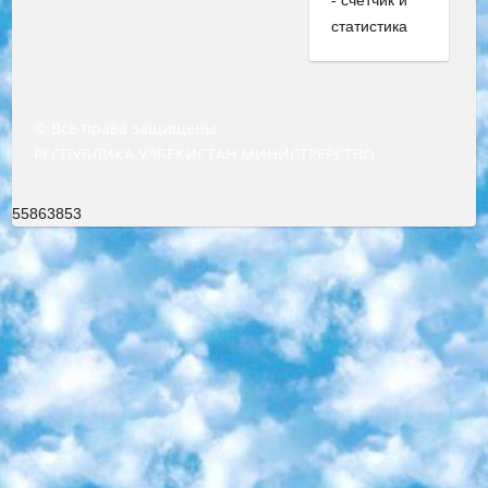
© Все права защищены
РЕСПУБЛИКА УЗБЕКИСТАН МИНИСТРЕРСТВО ДОШКОЛЬНОГО И ШКОЛЬНОГО ОБРАЗОВАНИЯ КОМАНДА в общеобразовательных учреждениях в 2023-2024 учебном году организация и проведение итоговой государственной аттестации обучающихся о Министра дошкольного и школьного образования Республики Узбекистан от 4 марта 2008 года (постановлением Минюста от 20 марта 2008 года № 1778 государственной регистрации) «Итоговое состояние учащихся общего среднего образования на основании положения об утверждении положения об аттестации общего среднего образования выпускной экзамен студентов в образовательных учреждениях в 2023-2024 учебном году В целях организации и прохождения аттестации приказываю: 1. Следующее: перечень предметов, по которым будет проводиться итоговая государственная аттестация и экзамен формы перевода согласно приложению 1; сертификаты международного образца, оценивающие уровень владения иностранными языками перечень согласно приложению 2; 2. Педагогический при специализированных образовательных учреждениях. научно-практический центр квалификации и международной оценки (Д.Давидова) 2024 г. До 25 марта: задания по предметам, по которым будет проводиться итоговая аттестация разработка и утверждение технических условий; итоговая аттестация на основании разработанного предметного задания разработка вопросов по предметам (устно и письменно), экзамен передача; общеобразовательные средние школы и специальные учебные заведения учащиеся выпускных классов школ и интернатов в агентской системе подготовка базы данных экзаменационных материалов и критериев оценки; перевод базы экзаменационных материалов на все языки обучения подать в Республиканский образовательный центр для изготовления; варианты экзаменов на основе разработанных контрольных материалов пусть будут поставлены задачи формирования. 3. Республиканский образовательный центр (Ш.Худайкулов) до 5 апреля 2024 года. до: база данных предоставленных экзаменационных материалов на все языки обучения перевод и экспертиза; для слепых, слабовидящих, глухих, слабослышащих и умственно отсталых детей учащиеся выпускных классов специализированных школ и школ-интернатов база данных экзаменационных материалов на всех преподаваемых языках подготовка критериев оценки; специализированные школы для умственно отсталых детей и технологии для учащихся выпускных классов школ-интернатов разработка соответствующих рекомендаций и критериев проведения ЕГЭ по естествознанию давать задания. 4. Педагогический при специализированных образовательных учреждениях. Научно-практический центр навыков и международной оценки (Д.Давидова), Республика образовательный центр (Худайкулов Ш.) итоговый государственный аттестационный экзамен ориентирован на творческое и логическое мышление при подготовке базы материалов учитывать введение заданий. 5. Следует отметить, что: сертификат государственного образца о знании общеобразовательного предмета и как минимум национальный уровень B1 по предметам на иностранных языках, указанным в Приложении 2. или международно признанный сертификат эквивалентного уровня студенты, изучающие определенный предмет, освобождаются от экзамена; по соответствующим предметам запланирована итоговая государственная аттестация за день до дня, путем жеребьевки Рабочей группой (в письменной форме по предметам, проводимым в форме) из числа сформированных вариантов выбрано 2 варианта; 2 выбранных варианта экзамена анонсированы на официальном сайте министерства и все выпускники по всей стране на основе этих вариантов проводит итоговую государственную аттестацию. 6. Государственное образование учащихся средних общеобразовательных учреждений. знания в соответствии с квалификационными требованиями, которые необходимо приобрести на основании стандартов итоговый (выпускной) контроль для 9 и 11 классов в целях тестирования Экзамены (далее – экзамены) состоят из предметов, перечисленных в приложении 1. будет сделано. 7. Экзамены пройдут с 26 мая по 15 июня 2024 г. (кроме науки физического воспитания). 8. Физическая для учащихся 9 классов общесредних образовательных учреждений. Экзамены по предмету «Образование, квалификация медицина» 1-6 мая 2024 года. сотрудники перевести под присмотр (с отклонениями в физическом или умственном развитии) специализированная школа для детей, школы-интернаты и со сколиозом школы-интернаты санаторного типа для больных детей исключены). 9. Он был слепым, слабовидящим и имел нарушения опорно-двигательного аппарата. экзамены в специализированных школах и интернатах для детей должны проводиться исходя из требований, предъявляемых к общеобразовательным учреждениям (физкультура кроме науки). 10. Специализированная школа для глухих и слабослышащих детей. и экзамены в интернатах и быть реализован в виде письменного теста по математике. 11. Специальность для умственно отсталых детей. Для 9 класса Родной язык и литературное письмо Государственный язык (язык обучения – узбекский). для неклассов) написано Математическое письмо Письменная/устная история Узбекистана Физическое воспитание практично Итоговый контроль Для 11 класса Написание родного языка и литературы (эссе) Математическое письмо Узбекский язык (обучение на узбекском языке) не посещающее общее среднее образование для учреждений)/Образовательное учреждение выбор письменный и устный Иностранный язык письменный/устный Письменная/устная история Узбекистана *По выбору студента:  Химия  Физика  Основы государственного права  География 10 бесплатных образовательных ресурсов - Мы составили подборку онлайн-проектов с интерактивными упражнениями, видеолекциями и статьями. Они помогут вам обрести новые и освежить старые знания бесплатно. 1. «ИНТУИТ» Старейшая образовательная площадка Рунета. Здесь вы найдёте сотни текстовых и видеокурсов на десятки различных тем — от программирования до психологии. Многие курсы подготовлены российскими университетами и крупными международными компаниями вроде Intel и Microsoft. Самостоятельное обучение бесплатное, но желающие могут оплатить услуги персональных наставников. 2. «Смартия» знакомит с актуальными профессиями и подсказывает, как им обучаться. Выбрав заинтересовавшую вас специальность — SMM-специалист, фотограф, веб-дизайнер или другую, — увидите список необходимых для неё умений. Чтобы вы могли освоить их самостоятельно, для каждого умения площадка отображает подборку ссылок на учебные материалы. Хотя «Смартия» ориентируется на русскоязычную аудиторию, часть контента всё же доступна только на английском. 3. «Лекторий Физтеха» Проект Московского физико-технического института (Физтеха). С его помощью вы можете смотреть онлайн серии лекций, записанные на видео в этом вузе. В числе доступных предметов — физика, биология, химия, информационные технологии и другие. К некоторым лекциям администрация ресурса прилагает готовые конспекты, которые можно скачивать в PDF-формате. 4. ITMOcourses Онлайн-площадка Санкт-Петербургского национального исследовательского университета информационных технологий, механики и оптики (ИТМО). Ресурс предоставляет свободный доступ к курсам, разработанным в этом вузе. Каталог материалов разбит на четыре категории: «Оптические системы и технологии», «Приборостроение и робототехника», «Информационные технологии» и «Биотехнологии». Курсы состоят из видеолекций, интерактивных демонстраций и заданий. 5. «КиберЛенинка» Электронная научная библиотека открытого доступа. Каталог площадки регулярно обрастает текстами статей из различных научных изданий. Сгруппированные по журналам и рубрикам публикации можно читать онлайн или скачивать целиком в PDF-формате. Проект нацелен на популяризацию науки за счёт открытого доступа к качественной информации. 6. «ПостНаука» На этом ресурсе публикуют подборки видеолекций, составленные экспертами из разных отраслей и объединённые общими темами. Среди них, к примеру, есть серии «Биоинформатика и геномика», «Культура средневековой Скандинавии» и Cinema Studies о теории кино. Каждая подборка лекций — логически связанная история, рассказанная экспертом от первого лица. Кроме того, на сайте появляются научно-образовательные статьи и тесты на разные темы. 7. «Newочём» Команда проекта «Newочём» отбирает самые интересные тексты из англоязычных СМИ и переводит те из них, за которые голосуют участники сообщества «ВКонтакте». По большей части это научно-популярные статьи. Редакторы придумывают лишь заголовки, в остальном содержание переводов соответствует оригиналам. Полные тексты можно читать прямо в социальной сети. 8. InternetUrok Онлайн-база материалов по основным дисциплинам школьной программы. Информация на сайте структурирована по классам, предметам и темам (урокам). Каждый урок состоит из видеолекций и конспектов. Есть также интерактивные тренажёры и тесты для закрепления пройденного материала. Даже если вы давно окончили школу, возможность повторить программу старших классов всегда может пригодиться. 9. Edutainme Ещё один ресурс об образовании. В отличие от Newtonew, как мне кажется, Edutainme больше ориентируется на представителей индустрии: педагогов, предпринимателей, разработчиков образовательных проектов. Но и любой, кто просто стремится к саморазвитию, найдёт на сайте много полезного и интересного для себя. Например, информацию о новых курсах и образовательных сервисах. 10. Newtonew Онлайн-медиа об образовании и обучении в широком смысле. Авторы Newtonew пишут об инструментах, заведениях, тактиках и стратегиях, которые помогают учить других и получать новые знания самостоятельно. На этой площадке вы найдёте новости, обзоры, аналитические мате
55863853