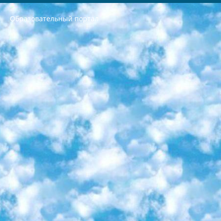
Образовательный портал
РЕСПУБЛИКА УЗБЕКИСТАН МИНИСТРЕРСТВО ДОШКОЛЬНОГО И ШКОЛЬНОГО ОБРАЗОВАНИЯ КОМАНДА в общеобразовательных учреждениях в 2023-2024 учебном году организация и проведение итоговой государственной аттестации обучающихся о Министра дошкольного и школьного образования Республики Узбекистан от 4 марта 2008 года (постановлением Минюста от 20 марта 2008 года № 1778 государственной регистрации) «Итоговое состояние учащихся общего среднего образования на основании положения об утверждении положения об аттестации общего среднего образования выпускной экзамен студентов в образовательных учреждениях в 2023-2024 учебном году В целях организации и прохождения аттестации приказываю: 1. Следующее: перечень предметов, по которым будет проводиться итоговая государственная аттестация и экзамен формы перевода согласно приложению 1; сертификаты международного образца, оценивающие уровень владения иностранными языками перечень согласно приложению 2; 2. Педагогический при специализированных образовательных учреждениях. научно-практический центр квалификации и международной оценки (Д.Давидова) 2024 г. До 25 марта: задания по предметам, по которым будет проводиться итоговая аттестация разработка и утверждение технических условий; итоговая аттестация на основании разработанного предметного задания разработка вопросов по предметам (устно и письменно), экзамен передача; общеобразовательные средние школы и специальные учебные заведения учащиеся выпускных классов школ и интернатов в агентской системе подготовка базы данных экзаменационных материалов и критериев оценки; перевод базы экзаменационных материалов на все языки обучения подать в Республиканский образовательный центр для изготовления; варианты экзаменов на основе разработанных контрольных материалов пусть будут поставлены задачи формирования. 3. Республиканский образовательный центр (Ш.Худайкулов) до 5 апреля 2024 года. до: база данных предоставленных экзаменационных материалов на все языки обучения перевод и экспертиза; для слепых, слабовидящих, глухих, слабослышащих и умственно отсталых детей учащиеся выпускных классов специализированных школ и школ-интернатов база данных экзаменационных материалов на всех преподаваемых языках подготовка критериев оценки; специализированные школы для умственно отсталых детей и технологии для учащихся выпускных классов школ-интернатов разработка соответствующих рекомендаций и критериев проведения ЕГЭ по естествознанию давать задания. 4. Педагогический при специализированных образовательных учреждениях. Научно-практический центр навыков и международной оценки (Д.Давидова), Республика образовательный центр (Худайкулов Ш.) итоговый государственный аттестационный экзамен ориентирован на творческое и логическое мышление при подготовке базы материалов учитывать введение заданий. 5. Следует отметить, что: сертификат государственного образца о знании общеобразовательного предмета и как минимум национальный уровень B1 по предметам на иностранных языках, указанным в Приложении 2. или международно признанный сертификат эквивалентного уровня студенты, изучающие определенный предмет, освобождаются от экзамена; по соответствующим предметам запланирована итоговая государственная аттестация за день до дня, путем жеребьевки Рабочей группой (в письменной форме по предметам, проводимым в форме) из числа сформированных вариантов выбрано 2 варианта; 2 выбранных варианта экзамена анонсированы на официальном сайте министерства и все выпускники по всей стране на основе этих вариантов проводит итоговую государственную аттестацию. 6. Государственное образование учащихся средних общеобразовательных учреждений. знания в соответствии с квалификационными требованиями, которые необходимо приобрести на основании стандартов итоговый (выпускной) контроль для 9 и 11 классов в целях тестирования Экзамены (далее – экзамены) состоят из предметов, перечисленных в приложении 1. будет сделано. 7. Экзамены пройдут с 26 мая по 15 июня 2024 г. (кроме науки физического воспитания). 8. Физическая для учащихся 9 классов общесредних образовательных учреждений. Экзамены по предмету «Образование, квалификация медицина» 1-6 мая 2024 года. сотрудники перевести под присмотр (с отклонениями в физическом или умственном развитии) специализированная школа для детей, школы-интернаты и со сколиозом школы-интернаты санаторного типа для больных детей исключены). 9. Он был слепым, слабовидящим и имел нарушения опорно-двигательного аппарата. экзамены в специализированных школах и интернатах для детей должны проводиться исходя из требований, предъявляемых к общеобразовательным учреждениям (физкультура кроме науки). 10. Специализированная школа для глухих и слабослышащих детей. и экзамены в интернатах и быть реализован в виде письменного теста по математике. 11. Специальность для умственно отсталых детей. Для 9 класса Родной язык и литературное письмо Государственный язык (язык обучения – узбекский). для неклассов) написано Математическое письмо Письменная/устная история Узбекистана Физическое воспитание практично Итоговый контроль Для 11 класса Написание родного языка и литературы (эссе) Математическое письмо Узбекский язык (обучение на узбекском языке) не посещающее общее среднее образование для учреждений)/Образовательное учреждение выбор письменный и устный Иностранный язык письменный/устный Письменная/устная история Узбекистана *По выбору студента:  Химия  Физика  Основы государственного права  География 10 бесплатных образовательных ресурсов - Мы составили подборку онлайн-проектов с интерактивными упражнениями, видеолекциями и статьями. Они помогут вам обрести новые и освежить старые знания бесплатно. 1. «ИНТУИТ» Старейшая образовательная площадка Рунета. Здесь вы найдёте сотни текстовых и видеокурсов на десятки различных тем — от программирования до психологии. Многие курсы подготовлены российскими университетами и крупными международными компаниями вроде Intel и Microsoft. Самостоятельное обучение бесплатное, но желающие могут оплатить услуги персональных наставников. 2. «Смартия» знакомит с актуальными профессиями и подсказывает, как им обучаться. Выбрав заинтересовавшую вас специальность — SMM-специалист, фотограф, веб-дизайнер или другую, — увидите список необходимых для неё умений. Чтобы вы могли освоить их самостоятельно, для каждого умения площадка отображает подборку ссылок на учебные материалы. Хотя «Смартия» ориентируется на русскоязычную аудиторию, часть контента всё же доступна только на английском. 3. «Лекторий Физтеха» Проект Московского физико-технического института (Физтеха). С его помощью вы можете смотреть онлайн серии лекций, записанные на видео в этом вузе. В числе доступных предметов — физика, биология, химия, информационные технологии и другие. К некоторым лекциям администрация ресурса прилагает готовые конспекты, которые можно скачивать в PDF-формате. 4. ITMOcourses Онлайн-площадка Санкт-Петербургского национального исследовательского университета информационных технологий, механики и оптики (ИТМО). Ресурс предоставляет свободный доступ к курсам, разработанным в этом вузе. Каталог материалов разбит на четыре категории: «Оптические системы и технологии», «Приборостроение и робототехника», «Информационные технологии» и «Биотехнологии». Курсы состоят из видеолекций, интерактивных демонстраций и заданий. 5. «КиберЛенинка» Электронная научная библиотека открытого доступа. Каталог площадки регулярно обрастает текстами статей из различных научных изданий. Сгруппированные по журналам и рубрикам публикации можно читать онлайн или скачивать целиком в PDF-формате. Проект нацелен на популяризацию науки за счёт открытого доступа к качественной информации. 6. «ПостНаука» На этом ресурсе публикуют подборки видеолекций, составленные экспертами из разных отраслей и объединённые общими темами. Среди них, к примеру, есть серии «Биоинформатика и геномика», «Культура средневековой Скандинавии» и Cinema Studies о теории кино. Каждая подборка лекций — логически связанная история, рассказанная экспертом от первого лица. Кроме того, на сайте появляются научно-образовательные статьи и тесты на разные темы. 7. «Newочём» Команда проекта «Newочём» отбирает самые интересные тексты из англоязычных СМИ и переводит те из них, за которые голосуют участники сообщества «ВКонтакте». По большей части это научно-популярные статьи. Редакторы придумывают лишь заголовки, в остальном содержание переводов соответствует оригиналам. Полные тексты можно читать прямо в социальной сети. 8. InternetUrok Онлайн-база материалов по основным дисциплинам школьной программы. Информация на сайте структурирована по классам, предметам и темам (урокам). Каждый урок состоит из видеолекций и конспектов. Есть также интерактивные тренажёры и тесты для закрепления пройденного материала. Даже если вы давно окончили школу, возможность повторить программу старших классов всегда может пригодиться. 9. Edutainme Ещё один ресурс об образовании. В отличие от Newtonew, как мне кажется, Edutainme больше ориентируется на представителей индустрии: педагогов, предпринимателей, разработчиков образовательных проектов. Но и любой, кто просто стремится к саморазвитию, найдёт на сайте много полезного и интересного для себя. Например, информацию о новых курсах и образовательных сервисах. 10. Newtonew Онлайн-медиа об образовании и обучении в широком смысле. Авторы Newtonew пишут об инструментах, заведениях, тактиках и стратегиях, которые помогают учить других и получать новые знания самостоятельно. На этой площадке вы найдёте новости, обзоры, аналитические мат